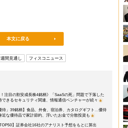
本文に戻る
円週間見通し
フィスコニュース
！注目の割安成長株4銘柄》「SaaSの死」問題で下落した
待できるセキュリティ関連、情報通信ベンチャーが続々
優待」39銘柄】食品、外食、宿泊券、カタログギフト…優待
身近な優待品で家計節約、浮いたお金で分散投資も
グTOP50】証券会社16社のアナリスト予想をもとに算出