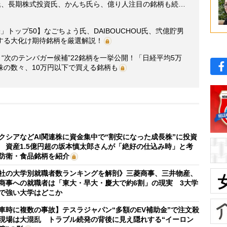
氏、長期株式投資氏、かんち氏ら、億り人注目の銘柄も続…
トップ50】なごちょう氏、DAIBOUCHOU氏、弐億貯男
する大化け期待銘柄を厳選解説！
“次のテンバガー候補”22銘柄を一挙公開！「日経平均5万
株の数々、10万円以下で買える銘柄も
クシアなどAI関連株に資金集中で“割安になった成長株”に投資
 資産1.5億円超の坂本慎太郎さんが「絶好の仕込み時」と考
防衛・食品銘柄を紹介
社の大学別就職者数ランキングを解剖》三菱商事、三井物産、
商事への就職者は「東大・早大・慶大で約6割」の現実 3大学
で強い大学はどこか
車時に複数の事故】テスラジャパン“多額のEV補助金”で注文殺
現場は大混乱 トラブル続発の背後に見え隠れする“イーロン