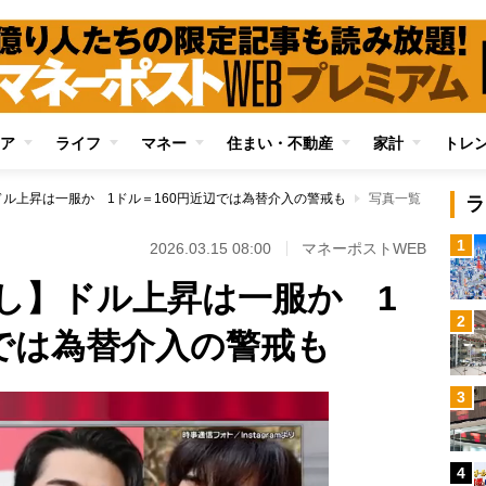
ア
ライフ
マネー
住まい・不動産
家計
トレ
ル上昇は一服か 1ドル＝160円近辺では為替介入の警戒も
写真一覧
ラ
1
2026.03.15 08:00
マネーポストWEB
し】ドル上昇は一服か 1
2
辺では為替介入の警戒も
3
4