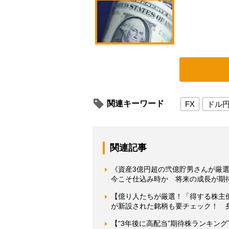
関連キーワード
FX
ドル
関連記事
《資産3億円超の弐億貯男さんが厳選
今こそ仕込み時か 将来の成長が期
【億り人たちが厳選！「得する株主
が新設された銘柄も要チェック！ 
【“3年後に高配当”期待株ランキン