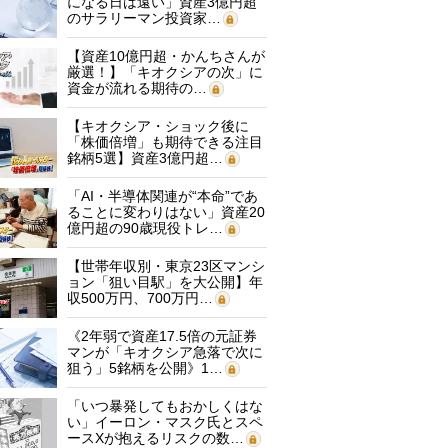
になる日は遠い」資産3億円超
のサラリーマン投資家…
【資産10億円超・かんちさんが
厳選！】「キオクシアの次」に
資金が流れる期待の…
【キオクシア・ショック後に
「株価倍増」も期待できる注目
銘柄5選】資産3億円超…
「AI・半導体関連が“本命”であ
ることに変わりはない」資産20
億円超の90歳現役トレ…
【世帯年収別・東京23区マンシ
ョン「狙い目駅」を大公開】年
収500万円、700万円…
《2年弱で資産17.5倍の元証券
マンが「キオクシア急落で次に
狙う」5銘柄を公開》1…
「いつ暴発してもおかしくはな
い」イーロン・マスク氏とスペ
ースXが抱えるリスクの数…