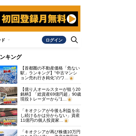
ンド
ログイン
ンキング
【首都圏の不動産価格「危ない
駅」ランキング】“中古マンシ
ョン売れ行き鈍化”のワ…
【億り人オールスターが狙う20
銘柄】「総資産69億円超」90歳
現役トレーダーから“1…
「キオクシアが今後も利益を出
し続けるかは分からない」資産
11億円の個人投資家…
「キオクシアが再び株価10万円