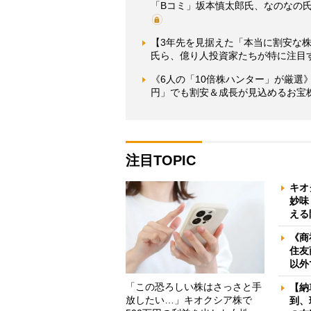
「Bコミ」坂本慎太郎氏、なのなの
【3年先を見据えた「本当に割安な株」
氏ら、億り人投資家たちが特に注目
《6人の「10倍株ハンター」が厳選》
円」でも割安＆成長が見込めるお宝
注目TOPIC
キオ
妙味
える
《商
住友
以外
「この恐ろしい株はさっさと手
【納
放したい…」キオクシア株で
到、