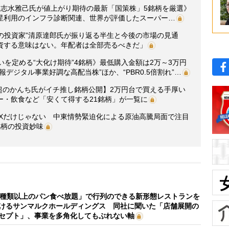
・志水雅己氏が値上がり期待の最新「国策株」5銘柄を厳選》
星利用のインフラ診断関連、世界が評価したスーパー…
説の投資家”清原達郎氏が振り返る半生と今後の市場の見通
資する意味はない。年配者は全部売るべきだ」
いを定める“大化け期待”4銘柄》最低購入金額は2万～3万円
デジタル事業好調な高配当株”ほか、“PBR0.5倍割れ”…
円超のかんち氏がイチ推し銘柄公開】2万円台で買える手厚い
ー・飲食など「安くて得する21銘柄」が一覧に
EXだけじゃない 中東情勢緊迫化による原油高騰局面で注目
銘柄の投資妙味
0種類以上のパン食べ放題」で行列のできる新形態レストランを
けるサンマルクホールディングス 同社に聞いた「店舗展開の
セプト」、事業を多角化してもぶれない軸