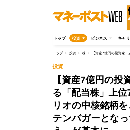
トップ
投資
ビジネス
キャリ
トップ
投資
株
投資
【資産7億円の投
る「配当株」上位
リオの中核銘柄
テンバガーとなっ