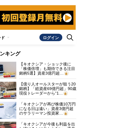
ンド
ログイン
ンキング
【キオクシア・ショック後に
「株価倍増」も期待できる注目
銘柄5選】資産3億円超…
【億り人オールスターが狙う20
銘柄】「総資産69億円超」90歳
現役トレーダーから“1…
「キオクシアが再び株価10万円
になる日は遠い」資産3億円超
のサラリーマン投資家…
「キオクシアが今後も利益を出