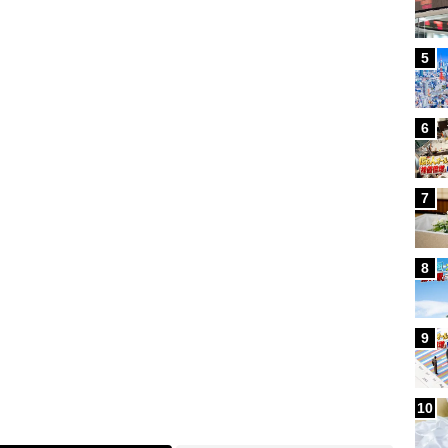
5
Loaded
:
100.00%
6
7
8
9
10