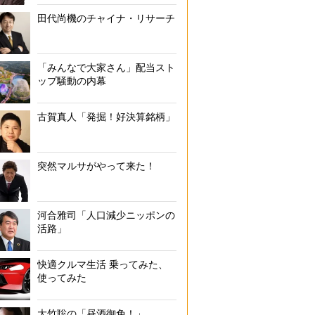
田代尚機のチャイナ・リサーチ
「みんなで大家さん」配当スト
ップ騒動の内幕
古賀真人「発掘！好決算銘柄」
突然マルサがやって来た！
河合雅司「人口減少ニッポンの
活路」
快適クルマ生活 乗ってみた、
使ってみた
大竹聡の「昼酒御免！」