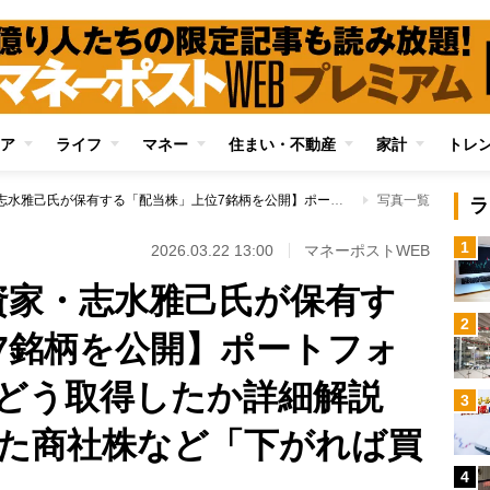
ア
ライフ
マネー
住まい・不動産
家計
トレ
【資産7億円の投資家・志水雅己氏が保有する「配当株」上位7銘柄を公開】ポートフォリオの中核銘柄をどう取得したか詳細解説 テンバガーとなった商社株など「下がれば買う」が基本に
写真一覧
ラ
1
2026.03.22 13:00
マネーポストWEB
資家・志水雅己氏が保有す
2
7銘柄を公開】ポートフォ
をどう取得したか詳細解説
3
た商社株など「下がれば買
4