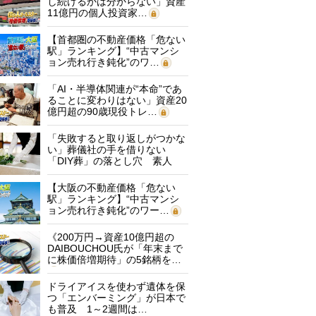
し続けるかは分からない」資産
11億円の個人投資家…
【首都圏の不動産価格「危ない
駅」ランキング】“中古マンシ
ョン売れ行き鈍化”のワ…
「AI・半導体関連が“本命”であ
ることに変わりはない」資産20
億円超の90歳現役トレ…
「失敗すると取り返しがつかな
い」葬儀社の手を借りない
「DIY葬」の落とし穴 素人
に…
【大阪の不動産価格「危ない
駅」ランキング】“中古マンシ
ョン売れ行き鈍化”のワー…
《200万円→資産10億円超の
DAIBOUCHOU氏が「年末まで
に株価倍増期待」の5銘柄を…
ドライアイスを使わず遺体を保
つ「エンバーミング」が日本で
も普及 1～2週間は…