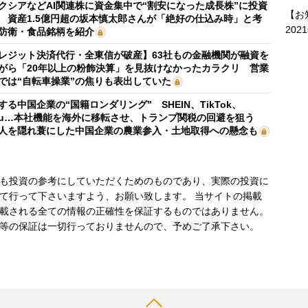
クシアなどAI関連株に資金集中で“割安になった成長株”に投資
【お
 資産1.5億円超の坂本慎太郎さんが「絶好の仕込み時」と考
202
防衛・食品銘柄を紹介
レジット決済代行・全東信が破産】63社もの金融機関が融資を
がら「20年以上の粉飾決算」を見抜けなかったカラクリ 営業
では“自転車操業”の焦りも表出していた
する中国企業の“国籍ロンダリング” SHEIN、TikTok、
mu…本社機能を海外に移転させ、トランプ関税の回避を狙う
人を隠れ蓑にした中国企業の農業参入・土地取得への懸念も
も投資の参考にしていただくためのものであり、実際の投資に
て行って下さいますよう、お願い致します。 当サイトの掲載
載される全ての情報の正確性を保証するものではありません。
等の保証は一切行っておりませんので、予めご了承下さい。