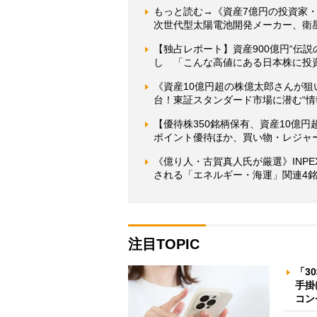
もっと読む→《資産7億円の投資家
次世代型太陽電池開発メーカー、衛
【独占レポート】資産900億円“伝
し 「こんな高値にある日本株に投
《資産10億円超の株億太郎さんが狙
台！東証スタンダード市場に潜む“情報
【優待株350銘柄保有、資産10億
ポイント優待ほか、買い物・レジャ
《億り人・古賀真人氏が厳選》INP
される「エネルギー・海運」関連4
注目TOPIC
「3
手掛
コン