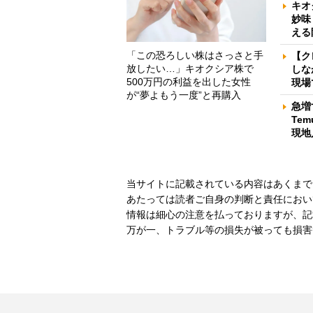
キオ
妙味
える
「この恐ろしい株はさっさと手
【ク
放したい…」キオクシア株で
しな
500万円の利益を出した女性
現場
が“夢よもう一度”と再購入
急増
Te
現地
当サイトに記載されている内容はあくまで
あたっては読者ご自身の判断と責任におい
情報は細心の注意を払っておりますが、記
万が一、トラブル等の損失が被っても損害