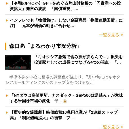
【令和のPKOか】GPIFをめぐる片山財務相の「円資産への投
資拡大」発言の波紋 「国債重視」…
インフレでも「物価負け」しない金融商品「物価連動国債」に
注目 元本が物価の動きに合わせ…
一覧を見る
森口亮「まるわかり市況分析」
「キオクシア急落で含み損が膨らんで…」損失を
投資家としての成長につなげる4つの視点 「…
半導体株を中心に相場の調整色が強まり、7月中旬にはキオク
シアホールディングスがストップ安をつけるな…
「NYダウは高値更新、ナスダック・S&P500は足踏み」が意味
する米国株市場の変化 半…
【歴史的な爆騰劇】時価総額10兆円企業が「2連続ストップ
高」「制限値幅拡大」の衝撃 フ…
一覧を見る