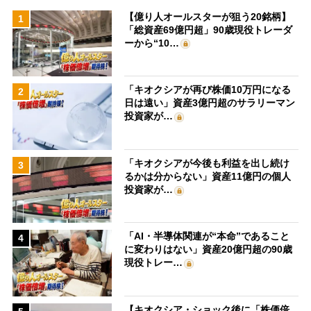
【億り人オールスターが狙う20銘柄】
1
「総資産69億円超」90歳現役トレーダ
ーから“10…
「キオクシアが再び株価10万円になる
2
日は遠い」資産3億円超のサラリーマン
投資家が…
「キオクシアが今後も利益を出し続け
3
るかは分からない」資産11億円の個人
投資家が…
「AI・半導体関連が“本命”であること
4
に変わりはない」資産20億円超の90歳
現役トレー…
【キオクシア・ショック後に「株価倍