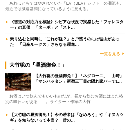
あれほどもてはやされていた「EV（BEV）シフト」の潮流も、
最近では減速基調になっているように見える。…
《雪道の対応力を検証》シビアな状況で実感した「フォレスタ
ー」の真価 「ターボ」と「スト…
乗り込むと同時に「これが軽？」と戸惑うのには理由があっ
た 「日産ルークス」さらなる躍進…
一覧を見る
大竹聡の「昼酒御免！」
【大竹聡の昼酒御免！】「ネグローニ」「山崎」
「マンハッタン」新宿三丁目の隠れ家バーで1…
お酒はいつ飲んでもいいものだが、昼から飲むお酒にはまた格
別の味わいがある――。ライター・作家の大竹…
【大竹聡の昼酒御免！】今の若者は「なめろう」や「キヌカツ
ギ」を知らないって本当？ 昔の…