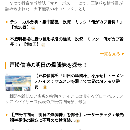
かつて投資情報雑誌「マネーポスト」にて、圧倒的な情報量が
詰め込まれた「天下無敵の株コミック」とし…
テクニカル分析・集中講義 投資コミック「俺がカブ番長！」
【第10回】
不透明相場に勝つ信用取引の極意 投資コミック「俺がカブ番
長！」【第9回】
一覧を見る
戸松信博の明日の爆騰株を探せ！
【戸松信博氏「明日の爆騰株」を探せ】トーメン
デバイス：サムスンを通じて世界のAIメモリ需
要…
新聞や雑誌など多数の金融メディアに出演するグローバルリン
クアドバイザーズ代表の戸松信博氏が、最新…
【戸松信博氏「明日の爆騰株」を探せ】レーザーテック：最先
端半導体の製造に不可欠な検査装…