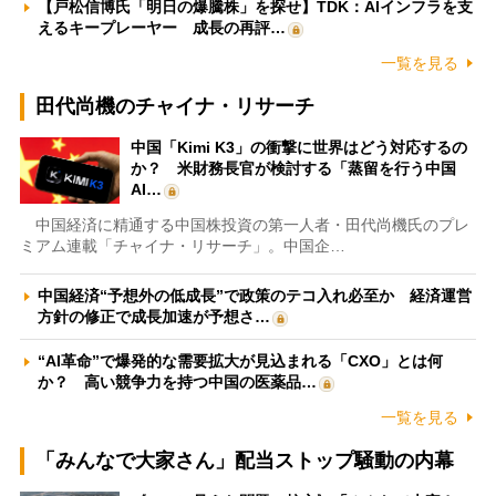
【戸松信博氏「明日の爆騰株」を探せ】TDK：AIインフラを支
えるキープレーヤー 成長の再評…
一覧を見る
田代尚機のチャイナ・リサーチ
中国「Kimi K3」の衝撃に世界はどう対応するの
か？ 米財務長官が検討する「蒸留を行う中国
AI…
中国経済に精通する中国株投資の第一人者・田代尚機氏のプレ
ミアム連載「チャイナ・リサーチ」。中国企…
中国経済“予想外の低成長”で政策のテコ入れ必至か 経済運営
方針の修正で成長加速が予想さ…
“AI革命”で爆発的な需要拡大が見込まれる「CXO」とは何
か？ 高い競争力を持つ中国の医薬品…
一覧を見る
「みんなで大家さん」配当ストップ騒動の内幕