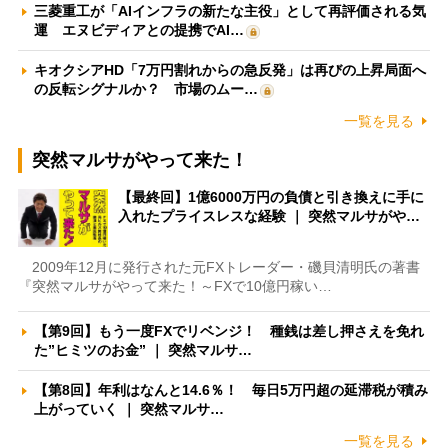
三菱重工が「AIインフラの新たな主役」として再評価される気
運 エヌビディアとの提携でAI…
キオクシアHD「7万円割れからの急反発」は再びの上昇局面へ
の反転シグナルか？ 市場のムー…
一覧を見る
突然マルサがやって来た！
【最終回】1億6000万円の負債と引き換えに手に
入れたプライスレスな経験 ｜ 突然マルサがや…
2009年12月に発行された元FXトレーダー・磯貝清明氏の著書
『突然マルサがやって来た！～FXで10億円稼い…
【第9回】もう一度FXでリベンジ！ 種銭は差し押さえを免れ
た”ヒミツのお金” ｜ 突然マルサ…
【第8回】年利はなんと14.6％！ 毎日5万円超の延滞税が積み
上がっていく ｜ 突然マルサ…
一覧を見る