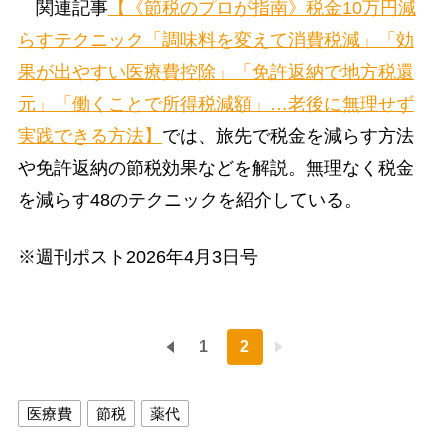
関連記事
【《節税のプロが指南》税金10万円減
らすテクニック「調味料を変えて消費税減」「効
果が出やすい医療費控除」「免許返納で地方税還
元」「働くことで所得税減額」…老後に無理せず
実践できる方法】
では、旅先で税金を減らす方法
や免許返納の節税効果などを解説。無理なく税金
を減らす48のテクニックを紹介している。
※週刊ポスト2026年4月3日号
1
2
医療費
節税
薬代