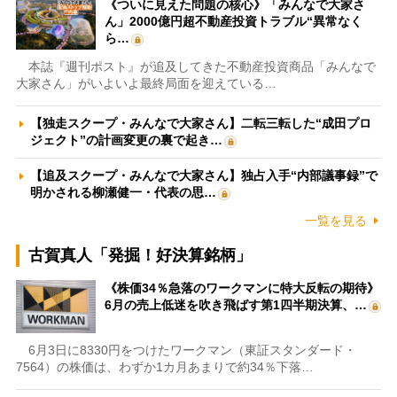
《ついに見えた問題の核心》「みんなで大家さ
ん」2000億円超不動産投資トラブル“異常なく
ら…
本誌『週刊ポスト』が追及してきた不動産投資商品「みんなで
大家さん」がいよいよ最終局面を迎えている…
【独走スクープ・みんなで大家さん】二転三転した“成田プロ
ジェクト”の計画変更の裏で起き…
【追及スクープ・みんなで大家さん】独占入手“内部議事録”で
明かされる柳瀬健一・代表の思…
一覧を見る
古賀真人「発掘！好決算銘柄」
《株価34％急落のワークマンに特大反転の期待》
6月の売上低迷を吹き飛ばす第1四半期決算、…
6月3日に8330円をつけたワークマン（東証スタンダード・
7564）の株価は、わずか1カ月あまりで約34％下落…