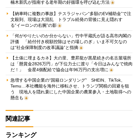
楠木新氏が指南する老年期の好循環を呼び込む方法
【納車時に複数の事故】テスラジャパン“多額のEV補助金”で注
文殺到、現場は大混乱 トラブル続発の背後に見え隠れす
る“イーロンの右腕”の影
「何がやりたいのか分からない」竹中平蔵氏が語る高市内閣の
評価 「給付付き税額控除はその場しのぎ」いま不可欠なの
は“社会保障制度の改革議論”と指摘
【土俵に埋まるカネ】大の里、豊昇龍が黒星続きの名古屋場所
は「懸賞金2826万円」が下位力士に渡り「今日はみんなで焼肉
だ！」 金星4個配給で協会は年96万円の支出増に
急増する中国企業の“国籍ロンダリング” SHEIN、TikTok、
Temu…本社機能を海外に移転させ、トランプ関税の回避を狙
う 現地人を隠れ蓑にした中国企業の農業参入・土地取得への
懸念も
関連記事
ランキング