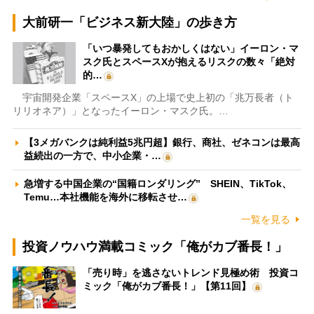
大前研一「ビジネス新大陸」の歩き方
「いつ暴発してもおかしくはない」イーロン・マ
スク氏とスペースXが抱えるリスクの数々「絶対
的…
宇宙開発企業「スペースX」の上場で史上初の「兆万長者（ト
リリオネア）」となったイーロン・マスク氏。…
【3メガバンクは純利益5兆円超】銀行、商社、ゼネコンは最高
益続出の一方で、中小企業・…
急増する中国企業の“国籍ロンダリング” SHEIN、TikTok、
Temu…本社機能を海外に移転させ…
一覧を見る
投資ノウハウ満載コミック「俺がカブ番長！」
「売り時」を逃さないトレンド見極め術 投資コ
ミック「俺がカブ番長！」【第11回】