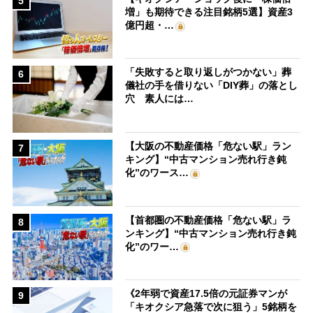
5
増」も期待できる注目銘柄5選】資産3
億円超・…
「失敗すると取り返しがつかない」葬
6
儀社の手を借りない「DIY葬」の落とし
穴 素人には…
【大阪の不動産価格「危ない駅」ラン
7
キング】“中古マンション売れ行き鈍
化”のワース…
【首都圏の不動産価格「危ない駅」ラ
8
ンキング】“中古マンション売れ行き鈍
化”のワー…
《2年弱で資産17.5倍の元証券マンが
9
「キオクシア急落で次に狙う」5銘柄を