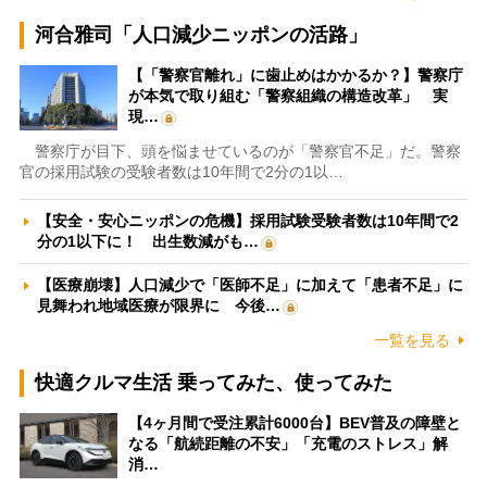
河合雅司「人口減少ニッポンの活路」
【「警察官離れ」に歯止めはかかるか？】警察庁
が本気で取り組む「警察組織の構造改革」 実
現…
警察庁が目下、頭を悩ませているのが「警察官不足」だ。警察
官の採用試験の受験者数は10年間で2分の1以…
【安全・安心ニッポンの危機】採用試験受験者数は10年間で2
分の1以下に！ 出生数減がも…
【医療崩壊】人口減少で「医師不足」に加えて「患者不足」に
見舞われ地域医療が限界に 今後…
一覧を見る
快適クルマ生活 乗ってみた、使ってみた
【4ヶ月間で受注累計6000台】BEV普及の障壁と
なる「航続距離の不安」「充電のストレス」解
消…