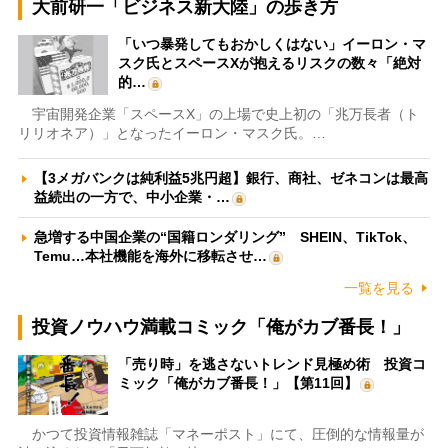
大前研一「ビジネス新大陸」の歩き方
「いつ暴発してもおかしくはない」イーロン・マ
スク氏とスペースXが抱えるリスクの数々「絶対
的…
宇宙開発企業「スペースX」の上場で史上初の「兆万長者（ト
リリオネア）」となったイーロン・マスク氏。…
【3メガバンクは純利益5兆円超】銀行、商社、ゼネコンは最高
益続出の一方で、中小企業・…
急増する中国企業の“国籍ロンダリング” SHEIN、TikTok、
Temu…本社機能を海外に移転させ…
一覧を見る
投資ノウハウ満載コミック「俺がカブ番長！」
「売り時」を逃さないトレンド見極め術 投資コ
ミック「俺がカブ番長！」【第11回】
かつて投資情報雑誌「マネーポスト」にて、圧倒的な情報量が