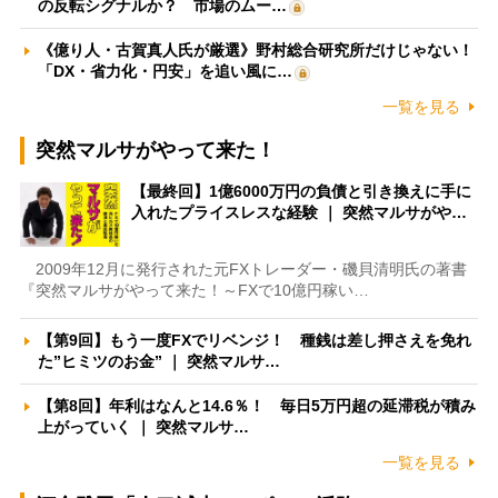
の反転シグナルか？ 市場のムー…
《億り人・古賀真人氏が厳選》野村総合研究所だけじゃない！
「DX・省力化・円安」を追い風に…
一覧を見る
突然マルサがやって来た！
【最終回】1億6000万円の負債と引き換えに手に
入れたプライスレスな経験 ｜ 突然マルサがや…
2009年12月に発行された元FXトレーダー・磯貝清明氏の著書
『突然マルサがやって来た！～FXで10億円稼い…
【第9回】もう一度FXでリベンジ！ 種銭は差し押さえを免れ
た”ヒミツのお金” ｜ 突然マルサ…
【第8回】年利はなんと14.6％！ 毎日5万円超の延滞税が積み
上がっていく ｜ 突然マルサ…
一覧を見る