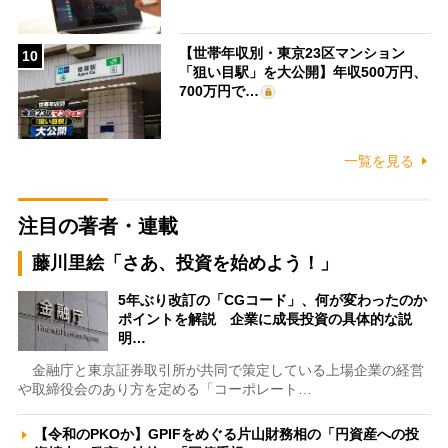
【世帯年収別・東京23区マンション
10
「狙い目駅」を大公開】年収500万円、
700万円で…
一覧を見る
注目の著者・連載
藤川里絵「さあ、投資を始めよう！」
5年ぶり改訂の「CGコード」、何が変わったのか
ポイントを解説 企業に成長投資の具体的な説
明…
金融庁と東京証券取引所が共同で策定している上場企業の経営
や取締役会のあり方を定める「コーポレート…
【令和のPKOか】GPIFをめぐる片山財務相の「円資産への投