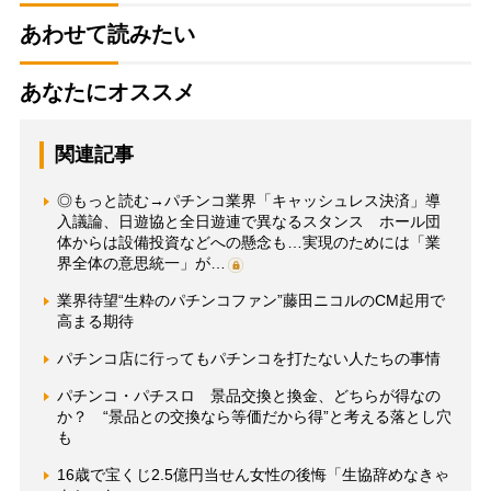
あわせて読みたい
あなたにオススメ
関連記事
◎もっと読む→パチンコ業界「キャッシュレス決済」導
入議論、日遊協と全日遊連で異なるスタンス ホール団
体からは設備投資などへの懸念も…実現のためには「業
界全体の意思統一」が…
業界待望“生粋のパチンコファン”藤田ニコルのCM起用で
高まる期待
パチンコ店に行ってもパチンコを打たない人たちの事情
パチンコ・パチスロ 景品交換と換金、どちらが得なの
か？ “景品との交換なら等価だから得”と考える落とし穴
も
16歳で宝くじ2.5億円当せん女性の後悔「生協辞めなきゃ