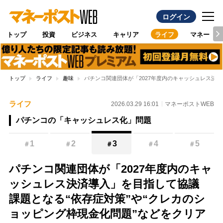
ログイン
トップ
投資
ビジネス
キャリア
ライフ
マネー
トップ
ライフ
趣味
パチンコ関連団体が「2027年度内のキャッシュレス決
ライフ
2026.03.29 16:01
マネーポストWEB
パチンコの「キャッシュレス化」問題
1
2
3
4
5
＃
＃
＃
＃
＃
パチンコ関連団体が「2027年度内のキャ
ッシュレス決済導入」を目指して協議
課題となる“依存症対策”や“クレカのシ
ョッピング枠現金化問題”などをクリア