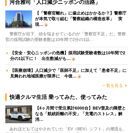
河合雅司「人口減少ニッポンの活路」
【「警察官離れ」に歯止めはかかるか？】警察庁
が本気で取り組む「警察組織の構造改革」 実
現…
警察庁が目下、頭を悩ませているのが「警察官不足」だ。警察
官の採用試験の受験者数は10年間で2分の1以…
【安全・安心ニッポンの危機】採用試験受験者数は10年間で2
分の1以下に！ 出生数減がも…
【医療崩壊】人口減少で「医師不足」に加えて「患者不足」に
見舞われ地域医療が限界に 今後…
一覧を見る
快適クルマ生活 乗ってみた、使ってみた
【4ヶ月間で受注累計6000台】BEV普及の障壁と
なる「航続距離の不安」「充電のストレス」解
消…
あれほどもてはやされていた「EV（BEV）シフト」の潮流も、