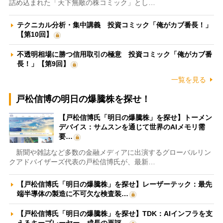
詰め込まれた「天下無敵の株コミック」とし…
テクニカル分析・集中講義 投資コミック「俺がカブ番長！」
【第10回】
不透明相場に勝つ信用取引の極意 投資コミック「俺がカブ番
長！」【第9回】
一覧を見る
戸松信博の明日の爆騰株を探せ！
【戸松信博氏「明日の爆騰株」を探せ】トーメン
デバイス：サムスンを通じて世界のAIメモリ需
要…
新聞や雑誌など多数の金融メディアに出演するグローバルリン
クアドバイザーズ代表の戸松信博氏が、最新…
【戸松信博氏「明日の爆騰株」を探せ】レーザーテック：最先
端半導体の製造に不可欠な検査装…
【戸松信博氏「明日の爆騰株」を探せ】TDK：AIインフラを支