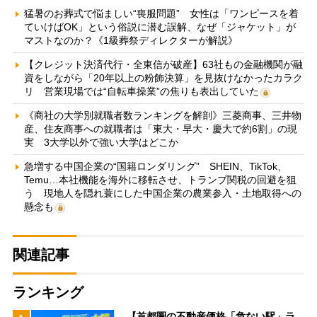
猛暑のお葬式で悩ましい“喪服問題” 女性は「ワンピースを着
ていけばOK」という俗説に潜む誤解、なぜ「ジャケット」が
マストなのか？《1級葬祭ディレクターが解説》
【クレジット決済代行・全東信が破産】63社もの金融機関が融
資をしながら「20年以上の粉飾決算」を見抜けなかったカラク
リ 営業現場では“自転車操業”の焦りも表出していた
《商社の大学別就職者数ランキングを解剖》三菱商事、三井物
産、住友商事への就職者は「東大・早大・慶大で約6割」の現
実 3大学以外で強い大学はどこか
急増する中国企業の“国籍ロンダリング” SHEIN、TikTok、
Temu…本社機能を海外に移転させ、トランプ関税の回避を狙
う 現地人を隠れ蓑にした中国企業の農業参入・土地取得への
懸念も
関連記事
ランキング
【首都圏の不動産価格「危ない駅」ラ