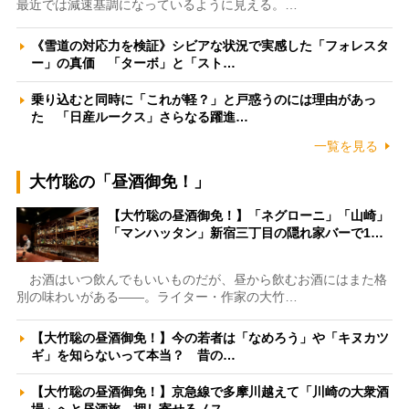
最近では減速基調になっているように見える。…
《雪道の対応力を検証》シビアな状況で実感した「フォレスタ
ー」の真価 「ターボ」と「スト…
乗り込むと同時に「これが軽？」と戸惑うのには理由があっ
た 「日産ルークス」さらなる躍進…
一覧を見る
大竹聡の「昼酒御免！」
【大竹聡の昼酒御免！】「ネグローニ」「山崎」
「マンハッタン」新宿三丁目の隠れ家バーで1…
お酒はいつ飲んでもいいものだが、昼から飲むお酒にはまた格
別の味わいがある――。ライター・作家の大竹…
【大竹聡の昼酒御免！】今の若者は「なめろう」や「キヌカツ
ギ」を知らないって本当？ 昔の…
【大竹聡の昼酒御免！】京急線で多摩川越えて「川崎の大衆酒