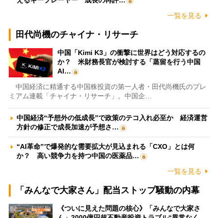
えるキープレーヤー 成長の再評…
一覧を見る
田代尚機のチャイナ・リサーチ
中国「Kimi K3」の衝撃に世界はどう対応するの
か？ 米財務長官が検討する「蒸留を行う中国
AI…
中国経済に精通する中国株投資の第一人者・田代尚機氏のプレ
ミアム連載「チャイナ・リサーチ」。中国企…
中国経済“予想外の低成長”で政策のテコ入れ必至か 経済運営
方針の修正で成長加速が予想さ…
“AI革命”で爆発的な需要拡大が見込まれる「CXO」とは何
か？ 高い競争力を持つ中国の医薬品…
一覧を見る
「みんなで大家さん」配当ストップ騒動の内幕
《ついに見えた問題の核心》「みんなで大家さ
ん」2000億円超不動産投資トラブル“異常なく