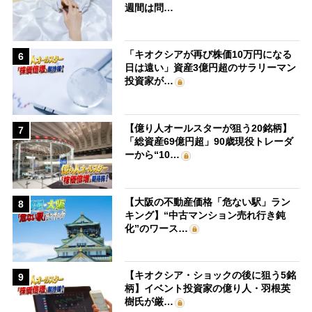
週間は問…
「キオクシアが再び株価10万円になる
6
日は遠い」資産3億円超のサラリーマン
投資家が…
【億り人オールスターが狙う20銘柄】
7
「総資産69億円超」90歳現役トレーダ
ーから“10…
【大阪の不動産価格「危ない駅」ラン
8
キング】“中古マンション売れ行き鈍
化”のワース…
【キオクシア・ショックの後に狙う5銘
9
柄】イベント投資家の億り人・羽根英
樹氏が厳…