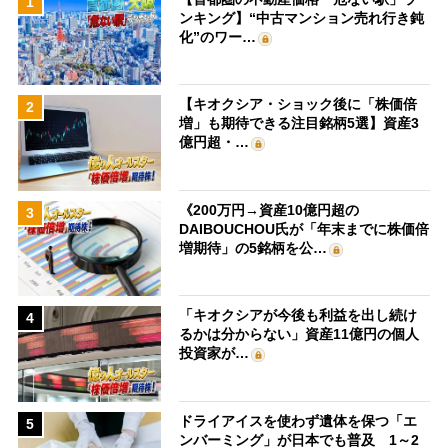
1
ンキング】“中古マンション売れ行き鈍
化”のワー…
【キオクシア・ショック後に「株価倍
2
増」も期待できる注目銘柄5選】資産3
億円超・…
《200万円→資産10億円超の
3
DAIBOUCHOU氏が「年末までに株価倍
増期待」の5銘柄を公…
「キオクシアが今後も利益を出し続け
4
るかは分からない」資産11億円の個人
投資家が…
ドライアイスを使わず遺体を保つ「エ
5
ンバーミング」が日本でも普及 1～2