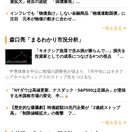
資拡大」発言の波紋 「国債重視」…
インフレでも「物価負け」しない金融商品「物価連動国債」に
注目 元本が物価の動きに合わせ…
一覧を見る
森口亮「まるわかり市況分析」
「キオクシア急落で含み損が膨らんで…」損失を
投資家としての成長につなげる4つの視点 「…
半導体株を中心に相場の調整色が強まり、7月中旬にはキオク
シアホールディングスがストップ安をつけるな…
「NYダウは高値更新、ナスダック・S&P500は足踏み」が意味
する米国株市場の変化 半…
【歴史的な爆騰劇】時価総額10兆円企業が「2連続ストップ
高」「制限値幅拡大」の衝撃 フ…
一覧を見る