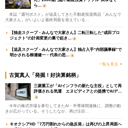
ら…
本誌『週刊ポスト』が追及してきた不動産投資商品「みんなで
大家さん」がいよいよ最終局面を迎えている…
【独走スクープ・みんなで大家さん】二転三転した“成田プロ
ジェクト”の計画変更の裏で起き…
【追及スクープ・みんなで大家さん】独占入手“内部議事録”で
明かされる柳瀬健一・代表の思…
一覧を見る
古賀真人「発掘！好決算銘柄」
三菱重工が「AIインフラの新たな主役」として再
評価される気運 エヌビディアとの提携でAIデ…
今年の株式市場を牽引してきたAI・半導体関連株に、調整の動
きが広がっている。そうしたなか、再び注目…
キオクシアHD「7万円割れからの急反発」は再びの上昇局面へ