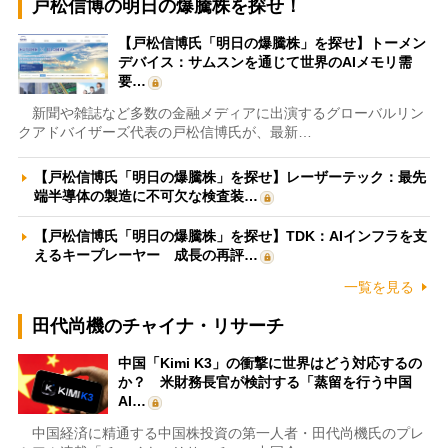
戸松信博の明日の爆騰株を探せ！
【戸松信博氏「明日の爆騰株」を探せ】トーメン
デバイス：サムスンを通じて世界のAIメモリ需
要…
新聞や雑誌など多数の金融メディアに出演するグローバルリン
クアドバイザーズ代表の戸松信博氏が、最新…
【戸松信博氏「明日の爆騰株」を探せ】レーザーテック：最先
端半導体の製造に不可欠な検査装…
【戸松信博氏「明日の爆騰株」を探せ】TDK：AIインフラを支
えるキープレーヤー 成長の再評…
一覧を見る
田代尚機のチャイナ・リサーチ
中国「Kimi K3」の衝撃に世界はどう対応するの
か？ 米財務長官が検討する「蒸留を行う中国
AI…
中国経済に精通する中国株投資の第一人者・田代尚機氏のプレ