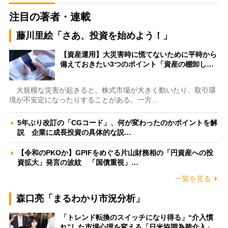
注目の著者・連載
藤川里絵「さあ、投資を始めよう！」
【資産運用】大災害時に慌てないために平時から
備えておきたい3つのポイント「資産の棚卸し…
大規模な災害が起きると、株式市場が大きく動いたり、取引環
境が不安定になったりすることがある。一方…
5年ぶり改訂の「CGコード」、何が変わったのかポイントを解
説 企業に成長投資の具体的な説…
【令和のPKOか】GPIFをめぐる片山財務相の「円資産への投
資拡大」発言の波紋 「国債重視」…
一覧を見る
森口亮「まるわかり市況分析」
「トレンド転換のスイッチになり得る」“介入慣
れ”した市場心理を変える「日米協調為替介入」