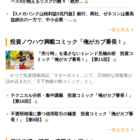
ースXが抱えるリスクの数々「絶対…
【3メガバンクは純利益5兆円超】銀行、商社、ゼネコンは最高
益続出の一方で、中小企業・…
一覧を見る
投資ノウハウ満載コミック「俺がカブ番長！」
「売り時」を逃さないトレンド見極め術 投資コ
ミック「俺がカブ番長！」【第11回】
かつて投資情報雑誌「マネーポスト」にて、圧倒的な情報量が
詰め込まれた「天下無敵の株コミック」とし…
テクニカル分析・集中講義 投資コミック「俺がカブ番長！」
【第10回】
不透明相場に勝つ信用取引の極意 投資コミック「俺がカブ番
長！」【第9回】
一覧を見る