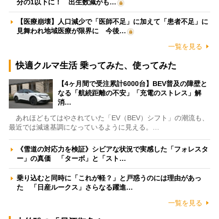
分の1以下に！ 出生数減がも…
【医療崩壊】人口減少で「医師不足」に加えて「患者不足」に
見舞われ地域医療が限界に 今後…
一覧を見る
快適クルマ生活 乗ってみた、使ってみた
【4ヶ月間で受注累計6000台】BEV普及の障壁と
なる「航続距離の不安」「充電のストレス」解
消…
あれほどもてはやされていた「EV（BEV）シフト」の潮流も、
最近では減速基調になっているように見える。…
《雪道の対応力を検証》シビアな状況で実感した「フォレスタ
ー」の真価 「ターボ」と「スト…
乗り込むと同時に「これが軽？」と戸惑うのには理由があっ
た 「日産ルークス」さらなる躍進…
一覧を見る