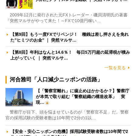
2009年12月に発行された元FXトレーダー・磯貝清明氏の著書
『突然マルサがやって来た！～FXで10億円稼い…
【第9回】もう一度FXでリベンジ！ 種銭は差し押さえを免れ
た”ヒミツのお金” ｜ 突然マルサ…
【第8回】年利はなんと14.6％！ 毎日5万円超の延滞税が積み
上がっていく ｜ 突然マルサ…
一覧を見る
河合雅司「人口減少ニッポンの活路」
【「警察官離れ」に歯止めはかかるか？】警察庁
が本気で取り組む「警察組織の構造改革」 実
現…
警察庁が目下、頭を悩ませているのが「警察官不足」だ。警察
官の採用試験の受験者数は10年間で2分の1以…
【安全・安心ニッポンの危機】採用試験受験者数は10年間で2