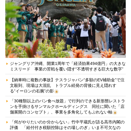
ジャングリア沖縄、開業1周年で「経済効果494億円」の大きな
ミスリード 事業の苦戦を覆い隠す“不透明すぎる巨大な数字”
【納車時に複数の事故】テスラジャパン“多額のEV補助金”で注
文殺到、現場は大混乱 トラブル続発の背後に見え隠れす
る“イーロンの右腕”の影
「30種類以上のパン食べ放題」で行列のできる新形態レストラ
ンを手掛けるサンマルクホールディングス 同社に聞いた「店
舗展開のコンセプト」、事業を多角化してもぶれない軸
「何がやりたいのか分からない」竹中平蔵氏が語る高市内閣の
評価 「給付付き税額控除はその場しのぎ」いま不可欠なの