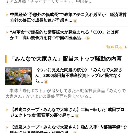
ミアム連載「チャイナ・リサーチ」。中国企…
中国経済“予想外の低成長”で政策のテコ入れ必至か 経済運営
方針の修正で成長加速が予想さ…
“AI革命”で爆発的な需要拡大が見込まれる「CXO」とは何
か？ 高い競争力を持つ中国の医薬品…
一覧を見る
「みんなで大家さん」配当ストップ騒動の内幕
《ついに見えた問題の核心》「みんなで大家さ
ん」2000億円超不動産投資トラブル“異常なく
ら…
本誌『週刊ポスト』が追及してきた不動産投資商品「みんなで
大家さん」がいよいよ最終局面を迎えている…
【独走スクープ・みんなで大家さん】二転三転した“成田プロ
ジェクト”の計画変更の裏で起き…
【追及スクープ・みんなで大家さん】独占入手“内部議事録”で
明かされる柳瀬健一・代表の思…