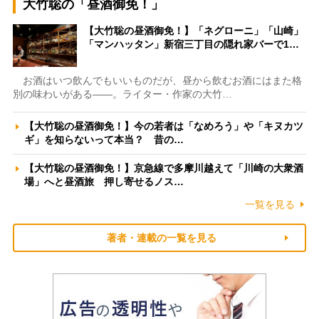
大竹聡の「昼酒御免！」
【大竹聡の昼酒御免！】「ネグローニ」「山崎」
「マンハッタン」新宿三丁目の隠れ家バーで1…
お酒はいつ飲んでもいいものだが、昼から飲むお酒にはまた格
別の味わいがある――。ライター・作家の大竹…
【大竹聡の昼酒御免！】今の若者は「なめろう」や「キヌカツ
ギ」を知らないって本当？ 昔の…
【大竹聡の昼酒御免！】京急線で多摩川越えて「川崎の大衆酒
場」へと昼酒旅 押し寄せるノス…
一覧を見る
著者・連載の一覧を見る