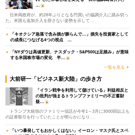
…
日米両政府が、約28年ぶりとなる円買いの協調介入に踏み切っ
た。米国も追加介入を辞さない姿勢を示して…
「キオクシア急落で含み損が膨らんで…」損失を投資家として
の成長につなげる4つの視点 …
「NYダウは高値更新、ナスダック・S&P500は足踏み」が意味
する米国株市場の変化 半…
一覧を見る
大前研一「ビジネス新大陸」の歩き方
「イラン戦争を利用して儲けている」利益相反と
の批判が強まるトランプファミリーの不正蓄財
疑…
トランプ大統領のファミリー信託が今年1～3月に3000回以上も
の証券取引を行っていたことが明らかになり…
「いつ暴発してもおかしくはない」イーロン・マスク氏とスペ