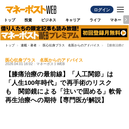
ログイン
トップ
投資
ビジネス
キャリア
ライフ
マネー
トップ
連載・著者
医心伝身プラス 名医からのアドバイス
【膝痛治療の最
医心伝身プラス 名医からのアドバイス
2026.04.01 16:02
マネーポストWEB
【膝痛治療の最前線】「人工関節」は
「人生100年時代」で再手術のリスク
も 関節鏡による「注いで固める」軟骨
再生治療への期待【専門医が解説】
Loaded
:
100.00%
/
Unmute