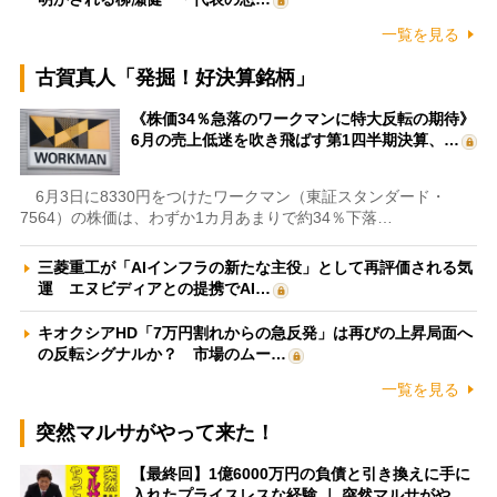
一覧を見る
古賀真人「発掘！好決算銘柄」
《株価34％急落のワークマンに特大反転の期待》
6月の売上低迷を吹き飛ばす第1四半期決算、…
6月3日に8330円をつけたワークマン（東証スタンダード・
7564）の株価は、わずか1カ月あまりで約34％下落…
三菱重工が「AIインフラの新たな主役」として再評価される気
運 エヌビディアとの提携でAI…
キオクシアHD「7万円割れからの急反発」は再びの上昇局面へ
の反転シグナルか？ 市場のムー…
一覧を見る
突然マルサがやって来た！
【最終回】1億6000万円の負債と引き換えに手に
入れたプライスレスな経験 ｜ 突然マルサがや…