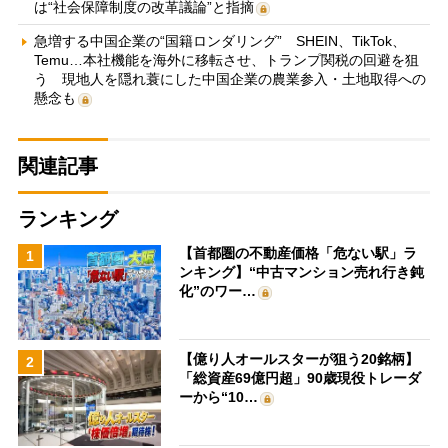
は“社会保障制度の改革議論”と指摘
急増する中国企業の“国籍ロンダリング” SHEIN、TikTok、
Temu…本社機能を海外に移転させ、トランプ関税の回避を狙
う 現地人を隠れ蓑にした中国企業の農業参入・土地取得への
懸念も
関連記事
ランキング
【首都圏の不動産価格「危ない駅」ラ
1
ンキング】“中古マンション売れ行き鈍
化”のワー…
【億り人オールスターが狙う20銘柄】
2
「総資産69億円超」90歳現役トレーダ
ーから“10…