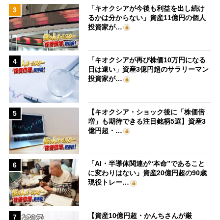
「キオクシアが今後も利益を出し続け
3
るかは分からない」資産11億円の個人
投資家が…
「キオクシアが再び株価10万円になる
4
日は遠い」資産3億円超のサラリーマン
投資家が…
【キオクシア・ショック後に「株価倍
5
増」も期待できる注目銘柄5選】資産3
億円超・…
「AI・半導体関連が“本命”であること
6
に変わりはない」資産20億円超の90歳
現役トレー…
【資産10億円超・かんちさんが厳
7