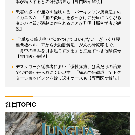
率が増大するとの研究結果も【専門医が解説】
患者の多くが痛みを経験する「パーキンソン病発症」の
メカニズム 「腸の炎症」をきっかけに発症につながる
タンパク質が過剰に作られることが判明【脳科学者が解
説】
「“単なる筋肉痛”と決めつけてはいけない」ぎっくり腰・
椎間板ヘルニアから大動脈解離・がんの骨転移まで、
「背中の痛みを引き起こす疾患」と注意すべき危険信号
【専門医が解説】
デスクワーク従事者に多い「慢性疼痛」は薬だけの治療
では効果が得られにくい現実 「痛みの悪循環」でドク
ターショッピングを繰り返すケースも【専門医が解説】
注目TOPIC