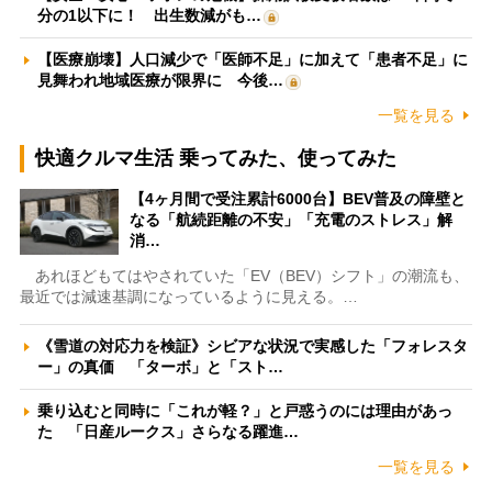
分の1以下に！ 出生数減がも…
【医療崩壊】人口減少で「医師不足」に加えて「患者不足」に
見舞われ地域医療が限界に 今後…
一覧を見る
快適クルマ生活 乗ってみた、使ってみた
【4ヶ月間で受注累計6000台】BEV普及の障壁と
なる「航続距離の不安」「充電のストレス」解
消…
あれほどもてはやされていた「EV（BEV）シフト」の潮流も、
最近では減速基調になっているように見える。…
《雪道の対応力を検証》シビアな状況で実感した「フォレスタ
ー」の真価 「ターボ」と「スト…
乗り込むと同時に「これが軽？」と戸惑うのには理由があっ
た 「日産ルークス」さらなる躍進…
一覧を見る