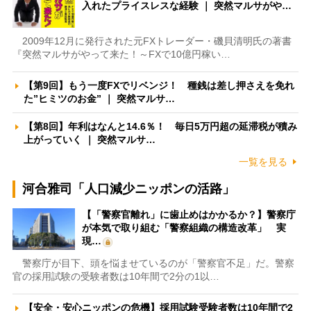
入れたプライスレスな経験 ｜ 突然マルサがや…
2009年12月に発行された元FXトレーダー・磯貝清明氏の著書
『突然マルサがやって来た！～FXで10億円稼い…
【第9回】もう一度FXでリベンジ！ 種銭は差し押さえを免れ
た”ヒミツのお金” ｜ 突然マルサ…
【第8回】年利はなんと14.6％！ 毎日5万円超の延滞税が積み
上がっていく ｜ 突然マルサ…
一覧を見る
河合雅司「人口減少ニッポンの活路」
【「警察官離れ」に歯止めはかかるか？】警察庁
が本気で取り組む「警察組織の構造改革」 実
現…
警察庁が目下、頭を悩ませているのが「警察官不足」だ。警察
官の採用試験の受験者数は10年間で2分の1以…
【安全・安心ニッポンの危機】採用試験受験者数は10年間で2