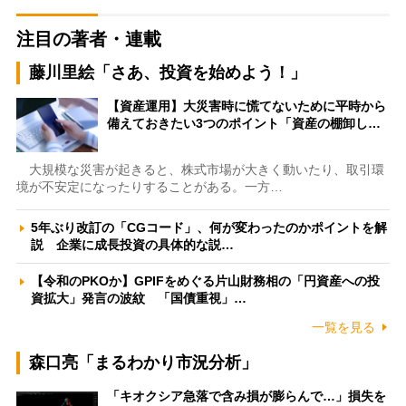
注目の著者・連載
藤川里絵「さあ、投資を始めよう！」
【資産運用】大災害時に慌てないために平時から
備えておきたい3つのポイント「資産の棚卸し…
大規模な災害が起きると、株式市場が大きく動いたり、取引環
境が不安定になったりすることがある。一方…
5年ぶり改訂の「CGコード」、何が変わったのかポイントを解
説 企業に成長投資の具体的な説…
【令和のPKOか】GPIFをめぐる片山財務相の「円資産への投
資拡大」発言の波紋 「国債重視」…
一覧を見る
森口亮「まるわかり市況分析」
「キオクシア急落で含み損が膨らんで…」損失を