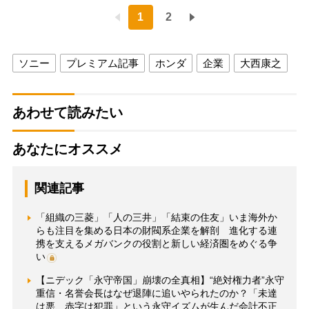
1
2
ソニー
プレミアム記事
ホンダ
企業
大西康之
あわせて読みたい
あなたにオススメ
関連記事
「組織の三菱」「人の三井」「結束の住友」いま海外か
らも注目を集める日本の財閥系企業を解剖 進化する連
携を支えるメガバンクの役割と新しい経済圏をめぐる争
い
【ニデック「永守帝国」崩壊の全真相】“絶対権力者”永守
重信・名誉会長はなぜ退陣に追いやられたのか？「未達
は悪、赤字は犯罪」という永守イズムが生んだ会計不正