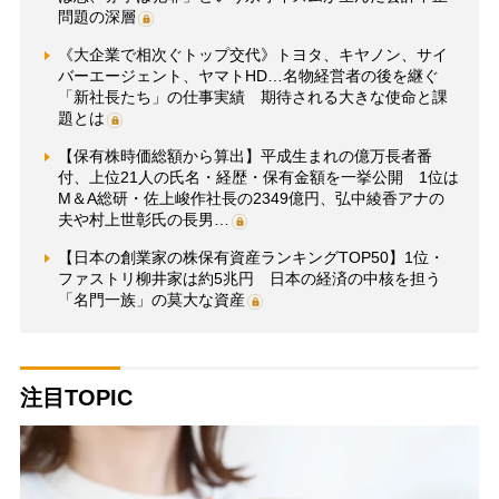
問題の深層
《大企業で相次ぐトップ交代》トヨタ、キヤノン、サイ
バーエージェント、ヤマトHD…名物経営者の後を継ぐ
「新社長たち」の仕事実績 期待される大きな使命と課
題とは
【保有株時価総額から算出】平成生まれの億万長者番
付、上位21人の氏名・経歴・保有金額を一挙公開 1位は
M＆A総研・佐上峻作社長の2349億円、弘中綾香アナの
夫や村上世彰氏の長男…
【日本の創業家の株保有資産ランキングTOP50】1位・
ファストリ柳井家は約5兆円 日本の経済の中核を担う
「名門一族」の莫大な資産
注目TOPIC