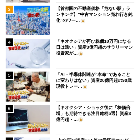
【首都圏の不動産価格「危ない駅」ラ
3
ンキング】“中古マンション売れ行き鈍
化”のワー…
「キオクシアが再び株価10万円になる
4
日は遠い」資産3億円超のサラリーマン
投資家が…
「AI・半導体関連が“本命”であること
5
に変わりはない」資産20億円超の90歳
現役トレー…
【キオクシア・ショック後に「株価倍
6
増」も期待できる注目銘柄5選】資産3
億円超・…