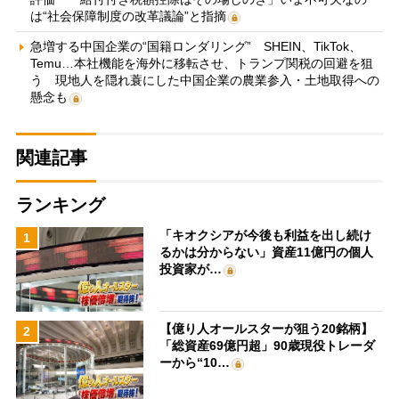
は“社会保障制度の改革議論”と指摘
急増する中国企業の“国籍ロンダリング” SHEIN、TikTok、
Temu…本社機能を海外に移転させ、トランプ関税の回避を狙
う 現地人を隠れ蓑にした中国企業の農業参入・土地取得への
懸念も
関連記事
ランキング
「キオクシアが今後も利益を出し続け
1
るかは分からない」資産11億円の個人
投資家が…
【億り人オールスターが狙う20銘柄】
2
「総資産69億円超」90歳現役トレーダ
ーから“10…