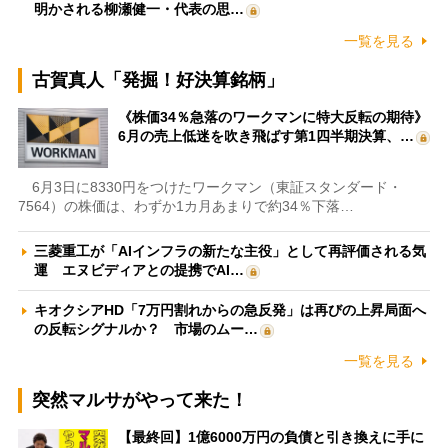
明かされる柳瀬健一・代表の思…
一覧を見る
古賀真人「発掘！好決算銘柄」
《株価34％急落のワークマンに特大反転の期待》
6月の売上低迷を吹き飛ばす第1四半期決算、…
6月3日に8330円をつけたワークマン（東証スタンダード・
7564）の株価は、わずか1カ月あまりで約34％下落…
三菱重工が「AIインフラの新たな主役」として再評価される気
運 エヌビディアとの提携でAI…
キオクシアHD「7万円割れからの急反発」は再びの上昇局面へ
の反転シグナルか？ 市場のムー…
一覧を見る
突然マルサがやって来た！
【最終回】1億6000万円の負債と引き換えに手に