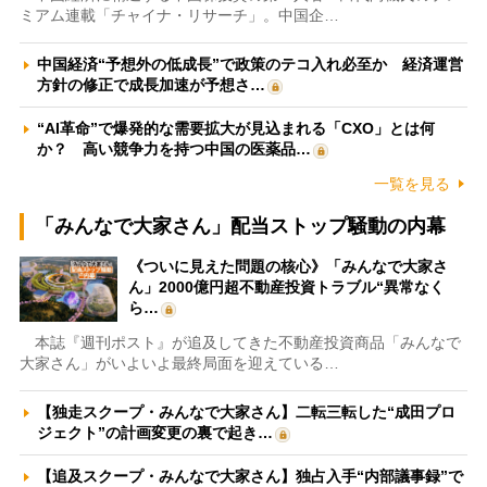
ミアム連載「チャイナ・リサーチ」。中国企…
中国経済“予想外の低成長”で政策のテコ入れ必至か 経済運営
方針の修正で成長加速が予想さ…
“AI革命”で爆発的な需要拡大が見込まれる「CXO」とは何
か？ 高い競争力を持つ中国の医薬品…
一覧を見る
「みんなで大家さん」配当ストップ騒動の内幕
《ついに見えた問題の核心》「みんなで大家さ
ん」2000億円超不動産投資トラブル“異常なく
ら…
本誌『週刊ポスト』が追及してきた不動産投資商品「みんなで
大家さん」がいよいよ最終局面を迎えている…
【独走スクープ・みんなで大家さん】二転三転した“成田プロ
ジェクト”の計画変更の裏で起き…
【追及スクープ・みんなで大家さん】独占入手“内部議事録”で