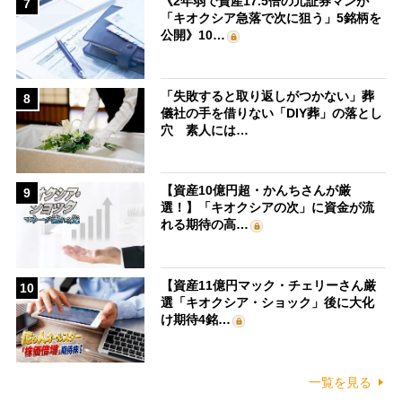
《2年弱で資産17.5倍の元証券マンが
7
「キオクシア急落で次に狙う」5銘柄を
公開》10…
「失敗すると取り返しがつかない」葬
8
儀社の手を借りない「DIY葬」の落とし
穴 素人には…
【資産10億円超・かんちさんが厳
9
選！】「キオクシアの次」に資金が流
れる期待の高…
【資産11億円マック・チェリーさん厳
10
選「キオクシア・ショック」後に大化
け期待4銘…
一覧を見る