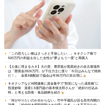
「この恐ろしい株はさっさと手放したい…」キオクシア株で
500万円の利益を出した女性が“夢よもう一度”と再購入
【土俵に埋まるカネ】大の里、豊昇龍が黒星続きの名古屋場所
は「懸賞金2826万円」が下位力士に渡り「今日はみんなで焼肉
だ！」 金星4個配給で協会は年96万円の支出増に
キオクシアなどAI関連株に資金集中で“割安になった成長株”に
投資妙味 資産1.5億円超の坂本慎太郎さんが「絶好の仕込み
時」と考える防衛・食品銘柄を紹介
「何がやりたいのか分からない」竹中平蔵氏が語る高市内閣の
評価 「給付付き税額控除はその場しのぎ」いま不可欠なの