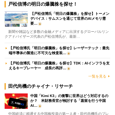
戸松信博の明日の爆騰株を探せ！
【戸松信博氏「明日の爆騰株」を探せ】トーメン
デバイス：サムスンを通じて世界のAIメモリ需
要…
新聞や雑誌など多数の金融メディアに出演するグローバルリン
クアドバイザーズ代表の戸松信博氏が、最新…
【戸松信博氏「明日の爆騰株」を探せ】レーザーテック：最先
端半導体の製造に不可欠な検査装…
【戸松信博氏「明日の爆騰株」を探せ】TDK：AIインフラを支
えるキープレーヤー 成長の再評…
一覧を見る
田代尚機のチャイナ・リサーチ
中国「Kimi K3」の衝撃に世界はどう対応するの
か？ 米財務長官が検討する「蒸留を行う中国
AI…
中国経済に精通する中国株投資の第一人者・田代尚機氏のプレ