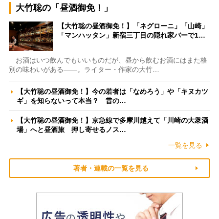
大竹聡の「昼酒御免！」
【大竹聡の昼酒御免！】「ネグローニ」「山崎」
「マンハッタン」新宿三丁目の隠れ家バーで1…
お酒はいつ飲んでもいいものだが、昼から飲むお酒にはまた格
別の味わいがある――。ライター・作家の大竹…
【大竹聡の昼酒御免！】今の若者は「なめろう」や「キヌカツ
ギ」を知らないって本当？ 昔の…
【大竹聡の昼酒御免！】京急線で多摩川越えて「川崎の大衆酒
場」へと昼酒旅 押し寄せるノス…
一覧を見る
著者・連載の一覧を見る