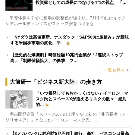
投資家としての成長につなげる4つの視点 「…
半導体株を中心に相場の調整色が強まり、7月中旬にはキオク
シアホールディングスがストップ安をつけるな…
「NYダウは高値更新、ナスダック・S&P500は足踏み」が意味
する米国株市場の変化 半…
【歴史的な爆騰劇】時価総額10兆円企業が「2連続ストップ
高」「制限値幅拡大」の衝撃 フ…
一覧を見る
大前研一「ビジネス新大陸」の歩き方
「いつ暴発してもおかしくはない」イーロン・マ
スク氏とスペースXが抱えるリスクの数々「絶対
的…
宇宙開発企業「スペースX」の上場で史上初の「兆万長者（ト
リリオネア）」となったイーロン・マスク氏。…
【3メガバンクは純利益5兆円超】銀行、商社、ゼネコンは最高