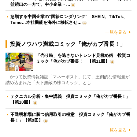
益続出の一方で、中小企業・…
急増する中国企業の“国籍ロンダリング” SHEIN、TikTok、
Temu…本社機能を海外に移転させ…
一覧を見る
投資ノウハウ満載コミック「俺がカブ番長！」
「売り時」を逃さないトレンド見極め術 投資コ
ミック「俺がカブ番長！」【第11回】
かつて投資情報雑誌「マネーポスト」にて、圧倒的な情報量が
詰め込まれた「天下無敵の株コミック」とし…
テクニカル分析・集中講義 投資コミック「俺がカブ番長！」
【第10回】
不透明相場に勝つ信用取引の極意 投資コミック「俺がカブ番
長！」【第9回】
一覧を見る