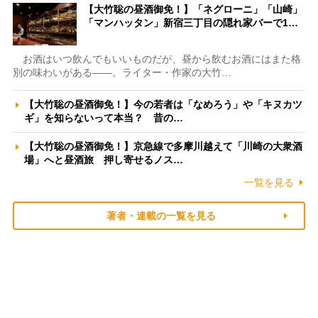
【大竹聡の昼酒御免！】「ネグローニ」「山崎」
「マンハッタン」新宿三丁目の隠れ家バーで1…
お酒はいつ飲んでもいいものだが、昼から飲むお酒にはまた格
別の味わいがある――。ライター・作家の大竹…
【大竹聡の昼酒御免！】今の若者は「なめろう」や「キヌカツ
ギ」を知らないって本当？ 昔の…
【大竹聡の昼酒御免！】京急線で多摩川越えて「川崎の大衆酒
場」へと昼酒旅 押し寄せるノス…
一覧を見る
著者・連載の一覧を見る