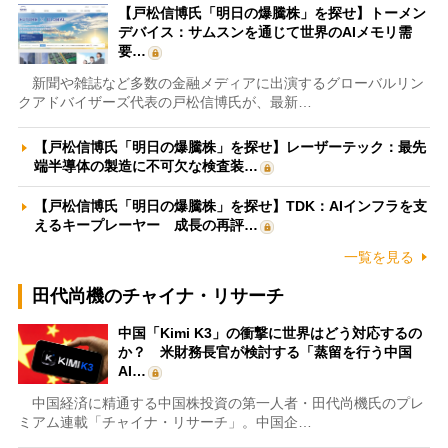
【戸松信博氏「明日の爆騰株」を探せ】トーメン
デバイス：サムスンを通じて世界のAIメモリ需
要…
新聞や雑誌など多数の金融メディアに出演するグローバルリン
クアドバイザーズ代表の戸松信博氏が、最新…
【戸松信博氏「明日の爆騰株」を探せ】レーザーテック：最先
端半導体の製造に不可欠な検査装…
【戸松信博氏「明日の爆騰株」を探せ】TDK：AIインフラを支
えるキープレーヤー 成長の再評…
一覧を見る
田代尚機のチャイナ・リサーチ
中国「Kimi K3」の衝撃に世界はどう対応するの
か？ 米財務長官が検討する「蒸留を行う中国
AI…
中国経済に精通する中国株投資の第一人者・田代尚機氏のプレ
ミアム連載「チャイナ・リサーチ」。中国企…