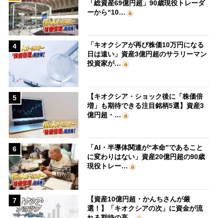
「総資産69億円超」90歳現役トレーダ
ーから“10…
「キオクシアが再び株価10万円になる
4
日は遠い」資産3億円超のサラリーマン
投資家が…
【キオクシア・ショック後に「株価倍
5
増」も期待できる注目銘柄5選】資産3
億円超・…
「AI・半導体関連が“本命”であること
6
に変わりはない」資産20億円超の90歳
現役トレー…
【資産10億円超・かんちさんが厳
7
選！】「キオクシアの次」に資金が流
れる期待の高…