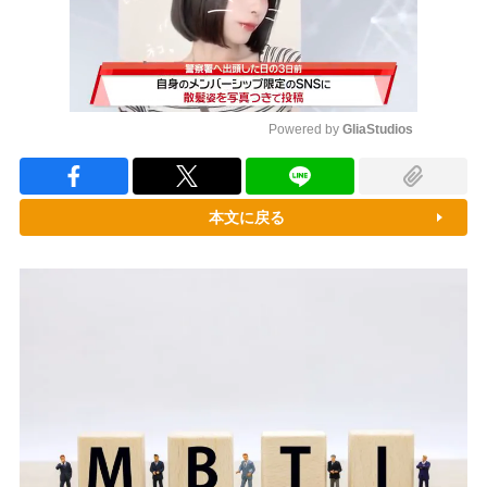
Powered by 
GliaStudios
Mute
本文に戻る