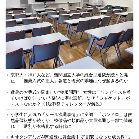
京都大・神戸大など、難関国立大学の総合型選抜が続々と廃
止 「推薦入試の拡大」報道と現実の乖離はなぜ起きるのか
猛暑のお葬式で悩ましい“喪服問題” 女性は「ワンピースを着
ていけばOK」という俗説に潜む誤解、なぜ「ジャケット」が
マストなのか？《1級葬祭ディレクターが解説》
小学生に人気の「シール流通事情」に変調 「ボンドロ」は依
然品薄状態が続くが、模倣品や類似品が大量流通し一部で値崩
れ 「選別が本格化する時代に」
キオクシアなどAI関連株に資金集中で“割安になった成長株”に