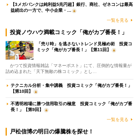
【3メガバンクは純利益5兆円超】銀行、商社、ゼネコンは最高
益続出の一方で、中小企業・…
一覧を見る
投資ノウハウ満載コミック「俺がカブ番長！」
「売り時」を逃さないトレンド見極め術 投資コ
ミック「俺がカブ番長！」【第11回】
かつて投資情報雑誌「マネーポスト」にて、圧倒的な情報量が
詰め込まれた「天下無敵の株コミック」とし…
テクニカル分析・集中講義 投資コミック「俺がカブ番長！」
【第10回】
不透明相場に勝つ信用取引の極意 投資コミック「俺がカブ番
長！」【第9回】
一覧を見る
戸松信博の明日の爆騰株を探せ！