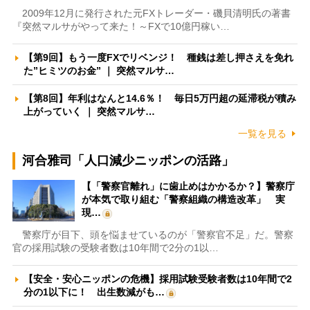
2009年12月に発行された元FXトレーダー・磯貝清明氏の著書
『突然マルサがやって来た！～FXで10億円稼い…
【第9回】もう一度FXでリベンジ！ 種銭は差し押さえを免れ
た”ヒミツのお金” ｜ 突然マルサ…
【第8回】年利はなんと14.6％！ 毎日5万円超の延滞税が積み
上がっていく ｜ 突然マルサ…
一覧を見る
河合雅司「人口減少ニッポンの活路」
【「警察官離れ」に歯止めはかかるか？】警察庁
が本気で取り組む「警察組織の構造改革」 実
現…
警察庁が目下、頭を悩ませているのが「警察官不足」だ。警察
官の採用試験の受験者数は10年間で2分の1以…
【安全・安心ニッポンの危機】採用試験受験者数は10年間で2
分の1以下に！ 出生数減がも…