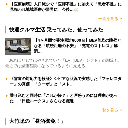
【医療崩壊】人口減少で「医師不足」に加えて「患者不足」に
見舞われ地域医療が限界に 今後…
一覧を見る
快適クルマ生活 乗ってみた、使ってみた
【4ヶ月間で受注累計6000台】BEV普及の障壁と
なる「航続距離の不安」「充電のストレス」解
消…
あれほどもてはやされていた「EV（BEV）シフト」の潮流も、
最近では減速基調になっているように見える。…
《雪道の対応力を検証》シビアな状況で実感した「フォレスタ
ー」の真価 「ターボ」と「スト…
乗り込むと同時に「これが軽？」と戸惑うのには理由があっ
た 「日産ルークス」さらなる躍進…
一覧を見る
大竹聡の「昼酒御免！」