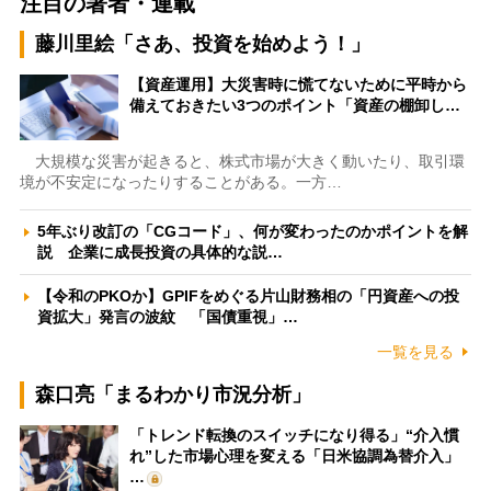
注目の著者・連載
藤川里絵「さあ、投資を始めよう！」
【資産運用】大災害時に慌てないために平時から
備えておきたい3つのポイント「資産の棚卸し…
大規模な災害が起きると、株式市場が大きく動いたり、取引環
境が不安定になったりすることがある。一方…
5年ぶり改訂の「CGコード」、何が変わったのかポイントを解
説 企業に成長投資の具体的な説…
【令和のPKOか】GPIFをめぐる片山財務相の「円資産への投
資拡大」発言の波紋 「国債重視」…
一覧を見る
森口亮「まるわかり市況分析」
「トレンド転換のスイッチになり得る」“介入慣
れ”した市場心理を変える「日米協調為替介入」
…