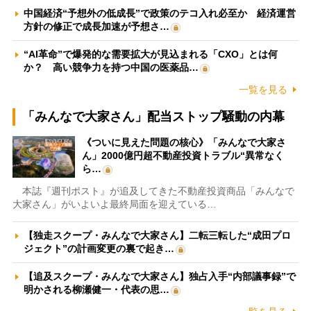
中国経済“予想外の低成長”で政策のテコ入れ必至か 経済運営
方針の修正で成長加速が予想さ…
“AI革命”で爆発的な需要拡大が見込まれる「CXO」とは何
か？ 高い競争力を持つ中国の医薬品…
一覧を見る
「みんなで大家さん」配当ストップ騒動の内幕
《ついに見えた問題の核心》「みんなで大家さ
ん」2000億円超不動産投資トラブル“異常なく
ら…
本誌『週刊ポスト』が追及してきた不動産投資商品「みんなで
大家さん」がいよいよ最終局面を迎えている…
【独走スクープ・みんなで大家さん】二転三転した“成田プロ
ジェクト”の計画変更の裏で起き…
【追及スクープ・みんなで大家さん】独占入手“内部議事録”で
明かされる柳瀬健一・代表の思…