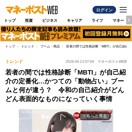
ログイン
トップ
投資
ビジネス
キャリア
ライフ
マネー
トップ
トレンド
ブーム・商品
若者の間では性格診断「MBTI」が自己紹
トレンド
2026.04.13 07:04
マネーポストWEB
若者の間では性格診断「MBTI」が自己紹
介の定番化…かつての「動物占い」ブー
ムと何が違う？ 令和の自己紹介がどん
どん表面的なものになっていく事情
もっと見る
arrow_forward_ios