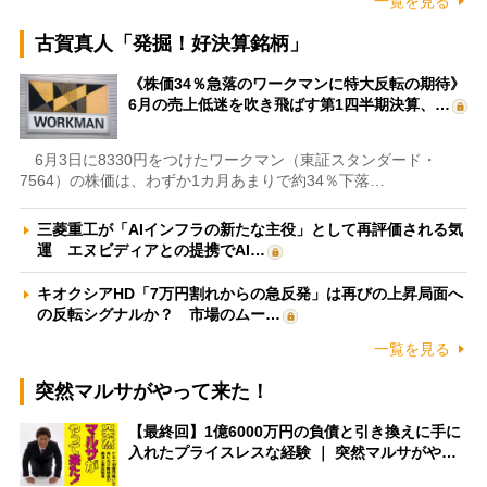
一覧を見る
古賀真人「発掘！好決算銘柄」
《株価34％急落のワークマンに特大反転の期待》
6月の売上低迷を吹き飛ばす第1四半期決算、…
6月3日に8330円をつけたワークマン（東証スタンダード・
7564）の株価は、わずか1カ月あまりで約34％下落…
三菱重工が「AIインフラの新たな主役」として再評価される気
運 エヌビディアとの提携でAI…
キオクシアHD「7万円割れからの急反発」は再びの上昇局面へ
の反転シグナルか？ 市場のムー…
一覧を見る
突然マルサがやって来た！
【最終回】1億6000万円の負債と引き換えに手に
入れたプライスレスな経験 ｜ 突然マルサがや…