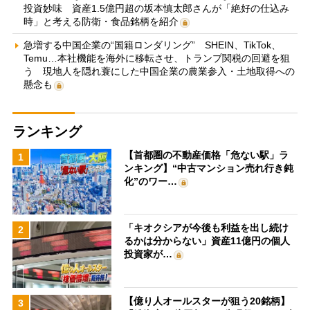
投資妙味 資産1.5億円超の坂本慎太郎さんが「絶好の仕込み
時」と考える防衛・食品銘柄を紹介
急増する中国企業の“国籍ロンダリング” SHEIN、TikTok、
Temu…本社機能を海外に移転させ、トランプ関税の回避を狙
う 現地人を隠れ蓑にした中国企業の農業参入・土地取得への
懸念も
ランキング
【首都圏の不動産価格「危ない駅」ラ
1
ンキング】“中古マンション売れ行き鈍
化”のワー…
「キオクシアが今後も利益を出し続け
2
るかは分からない」資産11億円の個人
投資家が…
【億り人オールスターが狙う20銘柄】
3