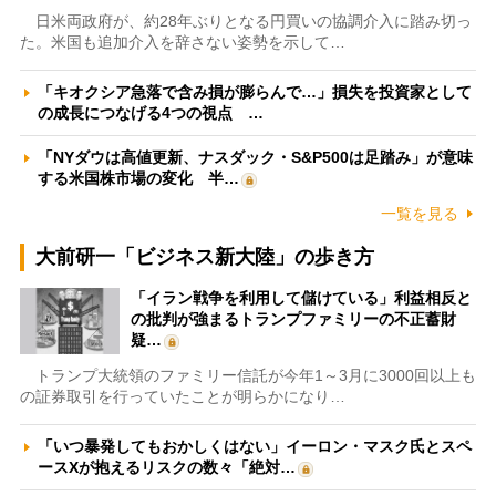
日米両政府が、約28年ぶりとなる円買いの協調介入に踏み切っ
た。米国も追加介入を辞さない姿勢を示して…
「キオクシア急落で含み損が膨らんで…」損失を投資家として
の成長につなげる4つの視点 …
「NYダウは高値更新、ナスダック・S&P500は足踏み」が意味
する米国株市場の変化 半…
一覧を見る
大前研一「ビジネス新大陸」の歩き方
「イラン戦争を利用して儲けている」利益相反と
の批判が強まるトランプファミリーの不正蓄財
疑…
トランプ大統領のファミリー信託が今年1～3月に3000回以上も
の証券取引を行っていたことが明らかになり…
「いつ暴発してもおかしくはない」イーロン・マスク氏とスペ
ースXが抱えるリスクの数々「絶対…