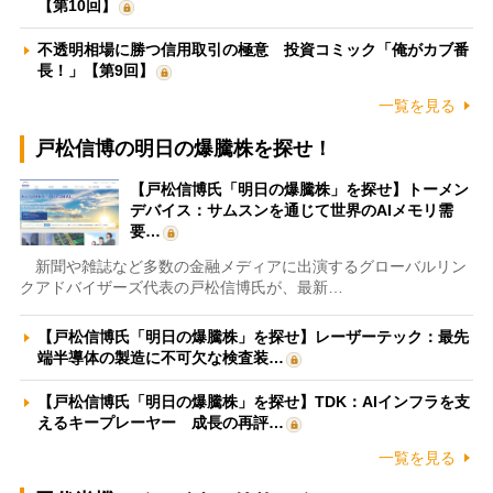
【第10回】
不透明相場に勝つ信用取引の極意 投資コミック「俺がカブ番
長！」【第9回】
一覧を見る
戸松信博の明日の爆騰株を探せ！
【戸松信博氏「明日の爆騰株」を探せ】トーメン
デバイス：サムスンを通じて世界のAIメモリ需
要…
新聞や雑誌など多数の金融メディアに出演するグローバルリン
クアドバイザーズ代表の戸松信博氏が、最新…
【戸松信博氏「明日の爆騰株」を探せ】レーザーテック：最先
端半導体の製造に不可欠な検査装…
【戸松信博氏「明日の爆騰株」を探せ】TDK：AIインフラを支
えるキープレーヤー 成長の再評…
一覧を見る