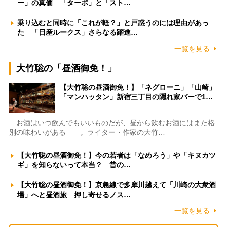
ー」の真価 「ターボ」と「スト…
乗り込むと同時に「これが軽？」と戸惑うのには理由があっ
た 「日産ルークス」さらなる躍進…
一覧を見る
大竹聡の「昼酒御免！」
【大竹聡の昼酒御免！】「ネグローニ」「山崎」
「マンハッタン」新宿三丁目の隠れ家バーで1…
お酒はいつ飲んでもいいものだが、昼から飲むお酒にはまた格
別の味わいがある――。ライター・作家の大竹…
【大竹聡の昼酒御免！】今の若者は「なめろう」や「キヌカツ
ギ」を知らないって本当？ 昔の…
【大竹聡の昼酒御免！】京急線で多摩川越えて「川崎の大衆酒
場」へと昼酒旅 押し寄せるノス…
一覧を見る