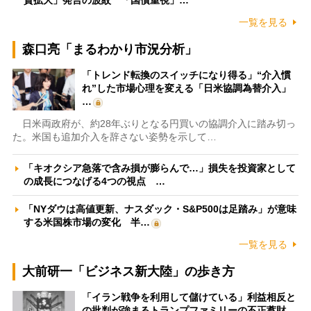
資拡大」発言の波紋 「国債重視」…
一覧を見る
森口亮「まるわかり市況分析」
「トレンド転換のスイッチになり得る」“介入慣
れ”した市場心理を変える「日米協調為替介入」
…
日米両政府が、約28年ぶりとなる円買いの協調介入に踏み切っ
た。米国も追加介入を辞さない姿勢を示して…
「キオクシア急落で含み損が膨らんで…」損失を投資家として
の成長につなげる4つの視点 …
「NYダウは高値更新、ナスダック・S&P500は足踏み」が意味
する米国株市場の変化 半…
一覧を見る
大前研一「ビジネス新大陸」の歩き方
「イラン戦争を利用して儲けている」利益相反と
の批判が強まるトランプファミリーの不正蓄財