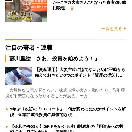
から“ギガ大家さん”となった資産200億
円税理…
一覧を見る
注目の著者・連載
藤川里絵「さあ、投資を始めよう！」
【資産運用】大災害時に慌てないために平時から
備えておきたい3つのポイント「資産の棚卸し…
大規模な災害が起きると、株式市場が大きく動いたり、取引環
境が不安定になったりすることがある。一方…
5年ぶり改訂の「CGコード」、何が変わったのかポイントを解
説 企業に成長投資の具体的な説…
【令和のPKOか】GPIFをめぐる片山財務相の「円資産への投