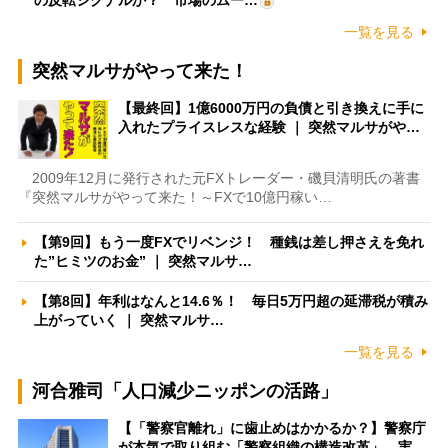
の反転シグナルか？ 市場のムー…
一覧を見る
突然マルサがやって来た！
【最終回】1億6000万円の負債と引き換えに手に
入れたプライスレスな経験 ｜ 突然マルサがや…
2009年12月に発行された元FXトレーダー・磯貝清明氏の著書
『突然マルサがやって来た！～FXで10億円稼い…
【第9回】もう一度FXでリベンジ！ 種銭は差し押さえを免れ
た”ヒミツのお金” ｜ 突然マルサ…
【第8回】年利はなんと14.6％！ 毎日5万円超の延滞税が積み
上がっていく ｜ 突然マルサ…
一覧を見る
河合雅司「人口減少ニッポンの活路」
【「警察官離れ」に歯止めはかかるか？】警察庁
が本気で取り組む「警察組織の構造改革」 実