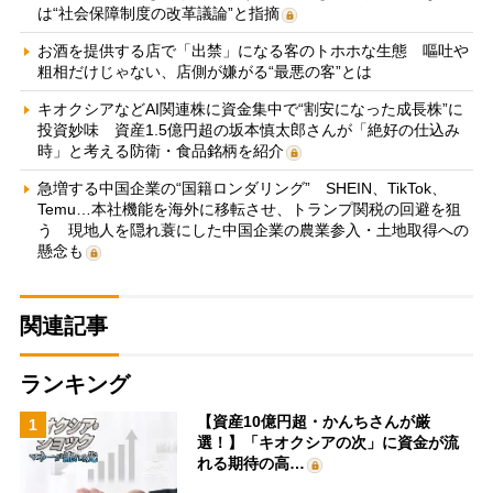
は“社会保障制度の改革議論”と指摘
お酒を提供する店で「出禁」になる客のトホホな生態 嘔吐や
粗相だけじゃない、店側が嫌がる“最悪の客”とは
キオクシアなどAI関連株に資金集中で“割安になった成長株”に
投資妙味 資産1.5億円超の坂本慎太郎さんが「絶好の仕込み
時」と考える防衛・食品銘柄を紹介
急増する中国企業の“国籍ロンダリング” SHEIN、TikTok、
Temu…本社機能を海外に移転させ、トランプ関税の回避を狙
う 現地人を隠れ蓑にした中国企業の農業参入・土地取得への
懸念も
関連記事
ランキング
【資産10億円超・かんちさんが厳
1
選！】「キオクシアの次」に資金が流
れる期待の高…