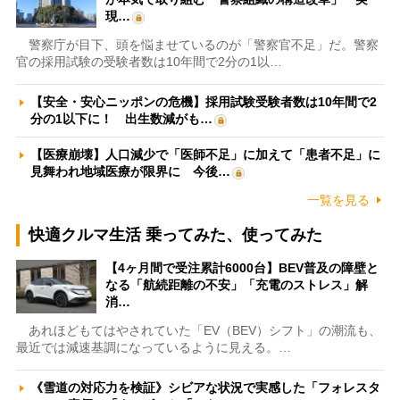
現…
警察庁が目下、頭を悩ませているのが「警察官不足」だ。警察
官の採用試験の受験者数は10年間で2分の1以…
【安全・安心ニッポンの危機】採用試験受験者数は10年間で2
分の1以下に！ 出生数減がも…
【医療崩壊】人口減少で「医師不足」に加えて「患者不足」に
見舞われ地域医療が限界に 今後…
一覧を見る
快適クルマ生活 乗ってみた、使ってみた
【4ヶ月間で受注累計6000台】BEV普及の障壁と
なる「航続距離の不安」「充電のストレス」解
消…
あれほどもてはやされていた「EV（BEV）シフト」の潮流も、
最近では減速基調になっているように見える。…
《雪道の対応力を検証》シビアな状況で実感した「フォレスタ