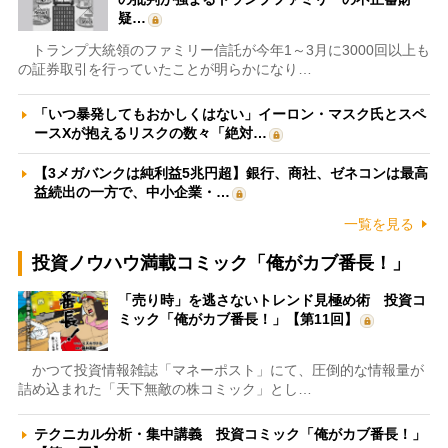
疑…
トランプ大統領のファミリー信託が今年1～3月に3000回以上も
の証券取引を行っていたことが明らかになり…
「いつ暴発してもおかしくはない」イーロン・マスク氏とスペ
ースXが抱えるリスクの数々「絶対…
【3メガバンクは純利益5兆円超】銀行、商社、ゼネコンは最高
益続出の一方で、中小企業・…
一覧を見る
投資ノウハウ満載コミック「俺がカブ番長！」
「売り時」を逃さないトレンド見極め術 投資コ
ミック「俺がカブ番長！」【第11回】
かつて投資情報雑誌「マネーポスト」にて、圧倒的な情報量が
詰め込まれた「天下無敵の株コミック」とし…
テクニカル分析・集中講義 投資コミック「俺がカブ番長！」