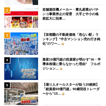
老舗遊技機メーカー・豊丸産業がパチ
2
ンコ事業停止の背景 大手と中小の格
差拡大に拍車…
【首都圏の不動産価格「危ない駅」ラ
3
ンキング】“中古マンション売れ行き鈍
化”のワー…
資産10億円超の投資家が明かす“AI・半
4
導体相場に乗らなかった理由” フルポ
ジション…
【億り人オールスターが狙う20銘柄】
5
「総資産69億円超」90歳現役トレーダ
ーから“10…