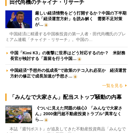
田代尚機のチャイナ・リサーチ
厳しい経済情勢をどう打開するか？中国の下半期
の「経済運営方針」を読み解く 需要不足対策
が…
中国経済に精通する中国株投資の第一人者・田代尚機氏のプレ
ミアム連載「チャイナ・リサーチ」。中国の…
中国「Kimi K3」の衝撃に世界はどう対応するのか？ 米財務
長官が検討する「蒸留を行う中国…
中国経済“予想外の低成長”で政策のテコ入れ必至か 経済運営
方針の修正で成長加速が予想さ…
一覧を見る
「みんなで大家さん」配当ストップ騒動の内幕
《ついに見えた問題の核心》「みんなで大家さ
ん」2000億円超不動産投資トラブル“異常なく
ら…
本誌『週刊ポスト』が追及してきた不動産投資商品「みんなで