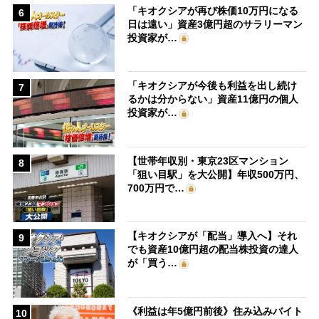
「キオクシアが再び株価10万円になる
6
日は遠い」資産3億円超のサラリーマン
投資家が…
「キオクシアが今後も利益を出し続け
7
るかは分からない」資産11億円の個人
投資家が…
【世帯年収別・東京23区マンション
8
「狙い目駅」を大公開】年収500万円、
700万円で…
【キオクシアが「配当」導入へ】それ
9
でも資産10億円超の配当株投資の達人
が「買う…
《利益は年5億円前後》住み込みバイト
10