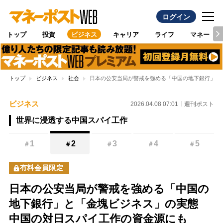
ログイン
トップ
投資
ビジネス
キャリア
ライフ
マネー
トップ
ビジネス
社会
日本の公安当局が警戒を強める「中国の地下銀行」と
ビジネス
2026.04.08 07:01
週刊ポスト
世界に浸透する中国スパイ工作
1
2
3
4
5
＃
＃
＃
＃
＃
有料会員限定
日本の公安当局が警戒を強める「中国の
地下銀行」と「金塊ビジネス」の実態
中国の対日スパイ工作の資金源にも