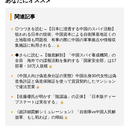
あなたにオススメ
関連記事
◎つづきを読む→【日本に浸透する中国のスパイ活動】
狙われる日本の技術、中国資本による自衛隊基地近くの
土地取得も問題視 有事の際に中国の軍事拠点や情報収
集施設に転用される…
◆さらに読む→【徹底解剖】「中国スパイ養成機関」の
全容 海外での諜報活動を集約する「国家安全部」は17
部署・10万人規模
《中国人向け偽造身分証の実態》中国出身30代女性は偽
造免許証と偽造保険証を使って賃貸契約したマンション
で違法営業
【佐藤優氏が明かす「陰謀論」の正体】「日本版ディー
プステートは実在する」
《超詳細図解シミュレーション》「自衛隊vs中国人民解
放軍、もし戦わば」の帰結