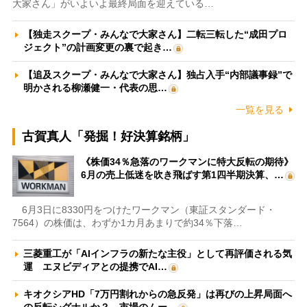
大家さん」がいよいよ最終局面を迎えている…
【独走スクープ・みんなで大家さん】二転三転した“成田プロ
ジェクト”の計画変更の裏で起き…
【追及スクープ・みんなで大家さん】独占入手“内部議事録”で
明かされる柳瀬健一・代表の思…
一覧を見る
古賀真人「発掘！好決算銘柄」
《株価34％急落のワークマンに特大反転の期待》
6月の売上低迷を吹き飛ばす第1四半期決算、…
6月3日に8330円をつけたワークマン（東証スタンダード・
7564）の株価は、わずか1カ月あまりで約34％下落…
三菱重工が「AIインフラの新たな主役」として再評価される気
運 エヌビディアとの提携でAI…
キオクシアHD「7万円割れからの急反発」は再びの上昇局面へ