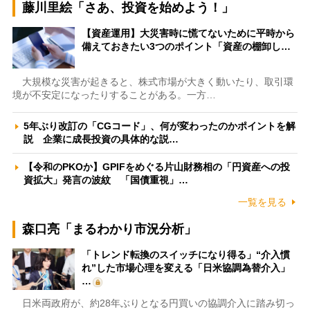
藤川里絵「さあ、投資を始めよう！」
【資産運用】大災害時に慌てないために平時から
備えておきたい3つのポイント「資産の棚卸し…
大規模な災害が起きると、株式市場が大きく動いたり、取引環
境が不安定になったりすることがある。一方…
5年ぶり改訂の「CGコード」、何が変わったのかポイントを解
説 企業に成長投資の具体的な説…
【令和のPKOか】GPIFをめぐる片山財務相の「円資産への投
資拡大」発言の波紋 「国債重視」…
一覧を見る
森口亮「まるわかり市況分析」
「トレンド転換のスイッチになり得る」“介入慣
れ”した市場心理を変える「日米協調為替介入」
…
日米両政府が、約28年ぶりとなる円買いの協調介入に踏み切っ