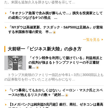
た。米国も追加介入を辞さない姿勢を示して…
「キオクシア急落で含み損が膨らんで…」損失を投資家として
の成長につなげる4つの視点 …
「NYダウは高値更新、ナスダック・S&P500は足踏み」が意味
する米国株市場の変化 半…
一覧を見る
大前研一「ビジネス新大陸」の歩き方
「イラン戦争を利用して儲けている」利益相反と
の批判が強まるトランプファミリーの不正蓄財
疑…
トランプ大統領のファミリー信託が今年1～3月に3000回以上も
の証券取引を行っていたことが明らかになり…
「いつ暴発してもおかしくはない」イーロン・マスク氏とスペ
ースXが抱えるリスクの数々「絶対…
【3メガバンクは純利益5兆円超】銀行、商社、ゼネコンは最高