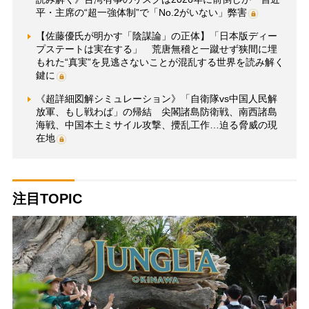
平・主席の“超一強体制”で「No.2がいない」弊害
【佐藤優氏が明かす「陰謀論」の正体】「日本版ディー
プステートは実在する」 荒唐無稽と一蹴せず狭間に埋
もれた“真実”を見逃さないことが混乱する世界を読み解く
鍵に
《超詳細図解シミュレーション》「自衛隊vs中国人民解
放軍、もし戦わば」の帰結 尖閣諸島防衛戦、南西諸島
海戦、中国本土ミサイル攻撃、攪乱工作…迫る脅威の現
在地
注目TOPIC