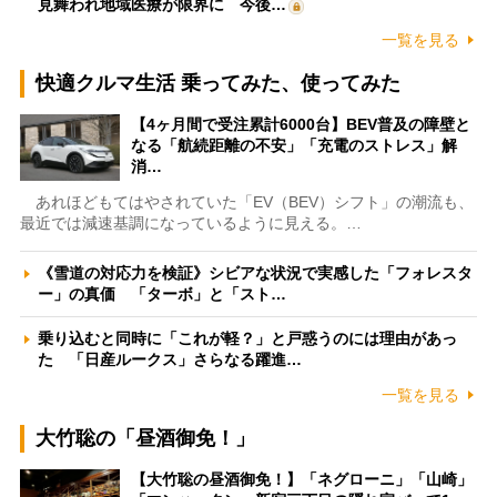
見舞われ地域医療が限界に 今後…
一覧を見る
快適クルマ生活 乗ってみた、使ってみた
【4ヶ月間で受注累計6000台】BEV普及の障壁と
なる「航続距離の不安」「充電のストレス」解
消…
あれほどもてはやされていた「EV（BEV）シフト」の潮流も、
最近では減速基調になっているように見える。…
《雪道の対応力を検証》シビアな状況で実感した「フォレスタ
ー」の真価 「ターボ」と「スト…
乗り込むと同時に「これが軽？」と戸惑うのには理由があっ
た 「日産ルークス」さらなる躍進…
一覧を見る
大竹聡の「昼酒御免！」
【大竹聡の昼酒御免！】「ネグローニ」「山崎」