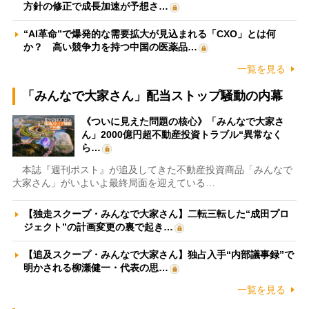
方針の修正で成長加速が予想さ…
“AI革命”で爆発的な需要拡大が見込まれる「CXO」とは何
か？ 高い競争力を持つ中国の医薬品…
一覧を見る
「みんなで大家さん」配当ストップ騒動の内幕
《ついに見えた問題の核心》「みんなで大家さ
ん」2000億円超不動産投資トラブル“異常なく
ら…
本誌『週刊ポスト』が追及してきた不動産投資商品「みんなで
大家さん」がいよいよ最終局面を迎えている…
【独走スクープ・みんなで大家さん】二転三転した“成田プロ
ジェクト”の計画変更の裏で起き…
【追及スクープ・みんなで大家さん】独占入手“内部議事録”で
明かされる柳瀬健一・代表の思…
一覧を見る