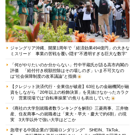
ジャングリア沖縄、開業1周年で「経済効果494億円」の大きな
ミスリード 事業の苦戦を覆い隠す“不透明すぎる巨大な数字”
「何がやりたいのか分からない」竹中平蔵氏が語る高市内閣の
評価 「給付付き税額控除はその場しのぎ」いま不可欠なの
は“社会保障制度の改革議論”と指摘
【クレジット決済代行・全東信が破産】63社もの金融機関が融
資をしながら「20年以上の粉飾決算」を見抜けなかったカラク
リ 営業現場では“自転車操業”の焦りも表出していた
《商社の大学別就職者数ランキングを解剖》三菱商事、三井物
産、住友商事への就職者は「東大・早大・慶大で約6割」の現
実 3大学以外で強い大学はどこか
急増する中国企業の“国籍ロンダリング” SHEIN、TikTok、