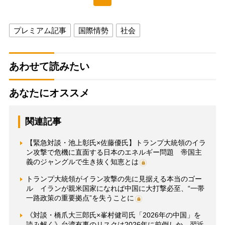
プレミアム記事
国際情勢
社会
あわせて読みたい
あなたにオススメ
関連記事
【緊急対談・池上彰氏×佐藤優氏】トランプ大統領のイラ
ン攻撃で危機に直面する日本のエネルギー問題 帝国主
義のジャングルで生き抜く知恵とは
トランプ大統領がイラン攻撃の先に見据える本当のゴー
ル イランが親米国家になれば中国に大打撃必至、“一帯
一路政策の重要拠点”を失うことに
《対談・橋爪大三郎氏×峯村健司氏「2026年の中国」を
読み解く》台湾有事のリスクは2026年に前倒しか 習近