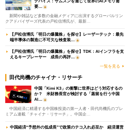
デバイス：サムスンを通じて世界のAIメモリ需
要…
新聞や雑誌など多数の金融メディアに出演するグローバルリン
クアドバイザーズ代表の戸松信博氏が、最新…
【戸松信博氏「明日の爆騰株」を探せ】レーザーテック：最先
端半導体の製造に不可欠な検査装…
【戸松信博氏「明日の爆騰株」を探せ】TDK：AIインフラを支
えるキープレーヤー 成長の再評…
一覧を見る
田代尚機のチャイナ・リサーチ
中国「Kimi K3」の衝撃に世界はどう対応するの
か？ 米財務長官が検討する「蒸留を行う中国
AI…
中国経済に精通する中国株投資の第一人者・田代尚機氏のプレ
ミアム連載「チャイナ・リサーチ」。中国企…
中国経済“予想外の低成長”で政策のテコ入れ必至か 経済運営