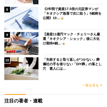
《2年弱で資産17.5倍の元証券マンが
8
「キオクシア急落で次に狙う」5銘柄を
公開》10…
【資産11億円マック・チェリーさん厳
9
選「キオクシア・ショック」後に大化
け期待4銘…
「失敗すると取り返しがつかない」葬
10
儀社の手を借りない「DIY葬」の落とし
穴 素人には…
一覧を見る
注目の著者・連載