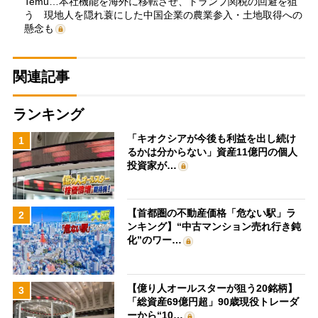
Temu…本社機能を海外に移転させ、トランプ関税の回避を狙
う 現地人を隠れ蓑にした中国企業の農業参入・土地取得への
懸念も
関連記事
ランキング
「キオクシアが今後も利益を出し続け
1
るかは分からない」資産11億円の個人
投資家が…
【首都圏の不動産価格「危ない駅」ラ
2
ンキング】“中古マンション売れ行き鈍
化”のワー…
【億り人オールスターが狙う20銘柄】
3
「総資産69億円超」90歳現役トレーダ
ーから“10…