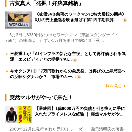
古賀真人「発掘！好決算銘柄」
《株価34％急落のワークマンに特大反転の期待》
6月の売上低迷を吹き飛ばす第1四半期決算、…
6月3日に8330円をつけたワークマン（東証スタンダード・
7564）の株価は、わずか1カ月あまりで約34％下落…
三菱重工が「AIインフラの新たな主役」として再評価される気
運 エヌビディアとの提携でAI…
キオクシアHD「7万円割れからの急反発」は再びの上昇局面へ
の反転シグナルか？ 市場のムー…
一覧を見る
突然マルサがやって来た！
【最終回】1億6000万円の負債と引き換えに手に
入れたプライスレスな経験 ｜ 突然マルサがや…
2009年12月に発行された元FXトレーダー・磯貝清明氏の著書