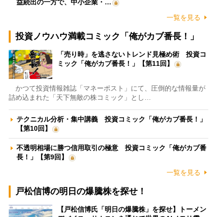
益続出の一方で、中小企業・…
一覧を見る
投資ノウハウ満載コミック「俺がカブ番長！」
「売り時」を逃さないトレンド見極め術 投資コ
ミック「俺がカブ番長！」【第11回】
かつて投資情報雑誌「マネーポスト」にて、圧倒的な情報量が
詰め込まれた「天下無敵の株コミック」とし…
テクニカル分析・集中講義 投資コミック「俺がカブ番長！」
【第10回】
不透明相場に勝つ信用取引の極意 投資コミック「俺がカブ番
長！」【第9回】
一覧を見る
戸松信博の明日の爆騰株を探せ！
【戸松信博氏「明日の爆騰株」を探せ】トーメン