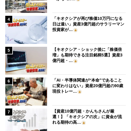
「キオクシアが再び株価10万円になる
4
日は遠い」資産3億円超のサラリーマン
投資家が…
【キオクシア・ショック後に「株価倍
5
増」も期待できる注目銘柄5選】資産3
億円超・…
「AI・半導体関連が“本命”であること
6
に変わりはない」資産20億円超の90歳
現役トレー…
【資産10億円超・かんちさんが厳
7
選！】「キオクシアの次」に資金が流
れる期待の高…