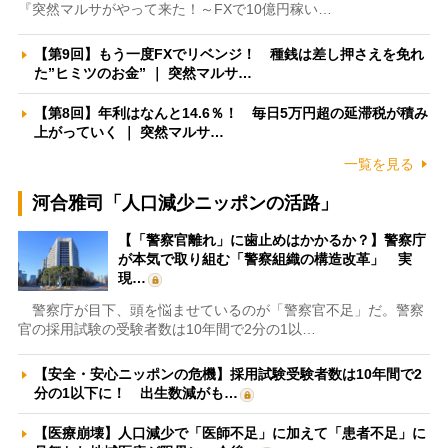
『突然マルサがやって来た！～FXで10億円稼い…
【第9回】もう一度FXでリベンジ！ 種銭は差し押さえを免れ
た”ヒミツのお金” ｜ 突然マルサ…
【第8回】年利はなんと14.6％！ 毎日5万円超の延滞税が積み
上がっていく ｜ 突然マルサ…
一覧を見る
河合雅司「人口減少ニッポンの活路」
【「警察官離れ」に歯止めはかかるか？】警察庁
が本気で取り組む「警察組織の構造改革」 実
現…
警察庁が目下、頭を悩ませているのが「警察官不足」だ。警察
官の採用試験の受験者数は10年間で2分の1以…
【安全・安心ニッポンの危機】採用試験受験者数は10年間で2
分の1以下に！ 出生数減がも…
【医療崩壊】人口減少で「医師不足」に加えて「患者不足」に