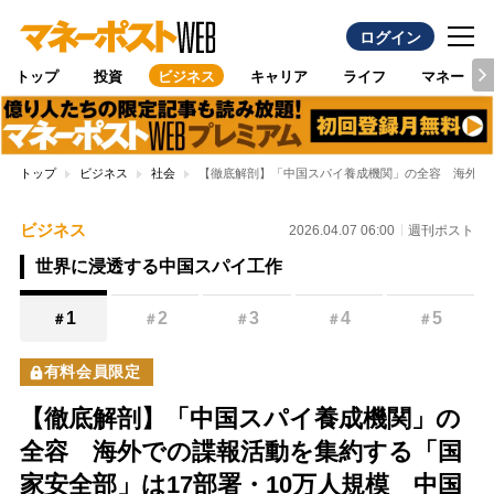
ログイン
トップ
投資
ビジネス
キャリア
ライフ
マネー
トップ
ビジネス
社会
【徹底解剖】「中国スパイ養成機関」の全容 海外で
ビジネス
2026.04.07 06:00
週刊ポスト
世界に浸透する中国スパイ工作
1
2
3
4
5
＃
＃
＃
＃
＃
有料会員限定
【徹底解剖】「中国スパイ養成機関」の
全容 海外での諜報活動を集約する「国
家安全部」は17部署・10万人規模 中国