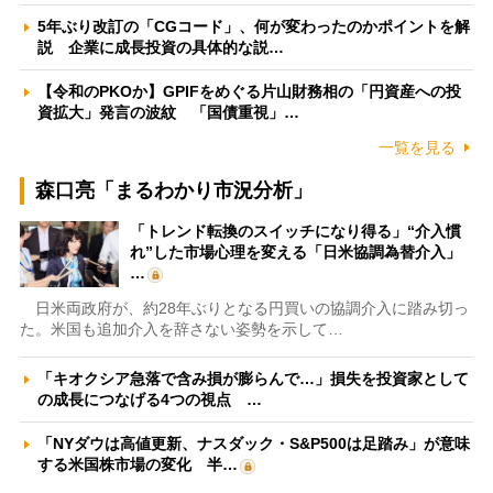
5年ぶり改訂の「CGコード」、何が変わったのかポイントを解
説 企業に成長投資の具体的な説…
【令和のPKOか】GPIFをめぐる片山財務相の「円資産への投
資拡大」発言の波紋 「国債重視」…
一覧を見る
森口亮「まるわかり市況分析」
「トレンド転換のスイッチになり得る」“介入慣
れ”した市場心理を変える「日米協調為替介入」
…
日米両政府が、約28年ぶりとなる円買いの協調介入に踏み切っ
た。米国も追加介入を辞さない姿勢を示して…
「キオクシア急落で含み損が膨らんで…」損失を投資家として
の成長につなげる4つの視点 …
「NYダウは高値更新、ナスダック・S&P500は足踏み」が意味
する米国株市場の変化 半…