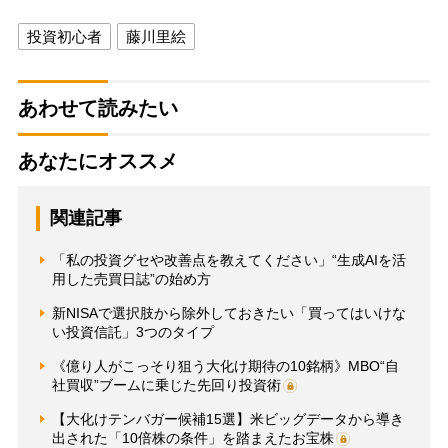
投資初心者
藤川里絵
あわせて読みたい
あなたにオススメ
関連記事
「私の投資グセや改善点を教えてください」“生成AIを活
用した売買日誌”の始め方
新NISAで選択肢から除外しておきたい「買ってはいけな
い投資信託」3つのタイプ
《億り人がこっそり狙う大化け期待の10銘柄》MBO“自
社買収”ブームに乗じた先回り投資術
【大化けテンバガー候補15選】米ビッグデータから導き
出された「10倍株の条件」を踏まえたお宝株