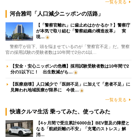
一覧を見る
河合雅司「人口減少ニッポンの活路」
【「警察官離れ」に歯止めはかかるか？】警察庁
が本気で取り組む「警察組織の構造改革」 実
現…
警察庁が目下、頭を悩ませているのが「警察官不足」だ。警察
官の採用試験の受験者数は10年間で2分の1以…
【安全・安心ニッポンの危機】採用試験受験者数は10年間で2
分の1以下に！ 出生数減がも…
【医療崩壊】人口減少で「医師不足」に加えて「患者不足」に
見舞われ地域医療が限界に 今後…
一覧を見る
快適クルマ生活 乗ってみた、使ってみた
【4ヶ月間で受注累計6000台】BEV普及の障壁と
なる「航続距離の不安」「充電のストレス」解
消…