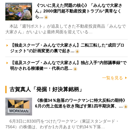
《ついに見えた問題の核心》「みんなで大家さ
ん」2000億円超不動産投資トラブル“異常なく
ら…
本誌『週刊ポスト』が追及してきた不動産投資商品「みんなで
大家さん」がいよいよ最終局面を迎えている…
【独走スクープ・みんなで大家さん】二転三転した“成田プロ
ジェクト”の計画変更の裏で起き…
【追及スクープ・みんなで大家さん】独占入手“内部議事録”で
明かされる柳瀬健一・代表の思…
一覧を見る
古賀真人「発掘！好決算銘柄」
《株価34％急落のワークマンに特大反転の期待》
6月の売上低迷を吹き飛ばす第1四半期決算、…
6月3日に8330円をつけたワークマン（東証スタンダード・
7564）の株価は、わずか1カ月あまりで約34％下落…