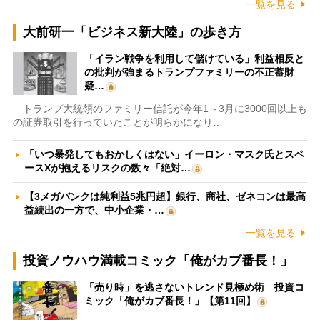
一覧を見る
大前研一「ビジネス新大陸」の歩き方
「イラン戦争を利用して儲けている」利益相反と
の批判が強まるトランプファミリーの不正蓄財
疑…
トランプ大統領のファミリー信託が今年1～3月に3000回以上も
の証券取引を行っていたことが明らかになり…
「いつ暴発してもおかしくはない」イーロン・マスク氏とスペ
ースXが抱えるリスクの数々「絶対…
【3メガバンクは純利益5兆円超】銀行、商社、ゼネコンは最高
益続出の一方で、中小企業・…
一覧を見る
投資ノウハウ満載コミック「俺がカブ番長！」
「売り時」を逃さないトレンド見極め術 投資コ
ミック「俺がカブ番長！」【第11回】