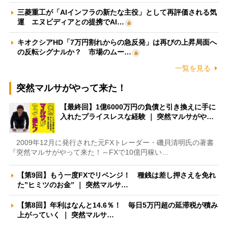
三菱重工が「AIインフラの新たな主役」として再評価される気
運 エヌビディアとの提携でAI…
キオクシアHD「7万円割れからの急反発」は再びの上昇局面へ
の反転シグナルか？ 市場のムー…
一覧を見る
突然マルサがやって来た！
【最終回】1億6000万円の負債と引き換えに手に
入れたプライスレスな経験 ｜ 突然マルサがや…
2009年12月に発行された元FXトレーダー・磯貝清明氏の著書
『突然マルサがやって来た！～FXで10億円稼い…
【第9回】もう一度FXでリベンジ！ 種銭は差し押さえを免れ
た”ヒミツのお金” ｜ 突然マルサ…
【第8回】年利はなんと14.6％！ 毎日5万円超の延滞税が積み
上がっていく ｜ 突然マルサ…