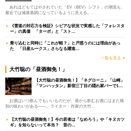
あれほどもてはやされていた「EV（BEV）シフト」の潮流も、
最近では減速基調になっているように見える。…
《雪道の対応力を検証》シビアな状況で実感した「フォレスタ
ー」の真価 「ターボ」と「スト…
乗り込むと同時に「これが軽？」と戸惑うのには理由があっ
た 「日産ルークス」さらなる躍進…
一覧を見る
大竹聡の「昼酒御免！」
【大竹聡の昼酒御免！】「ネグローニ」「山崎」
「マンハッタン」新宿三丁目の隠れ家バーで1…
お酒はいつ飲んでもいいものだが、昼から飲むお酒にはまた格
別の味わいがある――。ライター・作家の大竹…
【大竹聡の昼酒御免！】今の若者は「なめろう」や「キヌカツ
ギ」を知らないって本当？ 昔の…