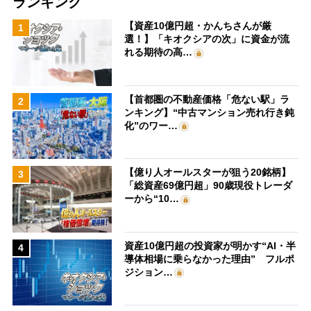
ランキング
【資産10億円超・かんちさんが厳
1
選！】「キオクシアの次」に資金が流
れる期待の高…
【首都圏の不動産価格「危ない駅」ラ
2
ンキング】“中古マンション売れ行き鈍
化”のワー…
【億り人オールスターが狙う20銘柄】
3
「総資産69億円超」90歳現役トレーダ
ーから“10…
資産10億円超の投資家が明かす“AI・半
4
導体相場に乗らなかった理由” フルポ
ジション…