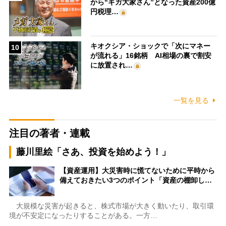
から“ギガ大家さん”となった資産200億
円税理…
キオクシア・ショックで「次にマネー
10
が流れる」16銘柄 AI相場の裏で割安
に放置され…
一覧を見る
注目の著者・連載
藤川里絵「さあ、投資を始めよう！」
【資産運用】大災害時に慌てないために平時から
備えておきたい3つのポイント「資産の棚卸し…
大規模な災害が起きると、株式市場が大きく動いたり、取引環
境が不安定になったりすることがある。一方…