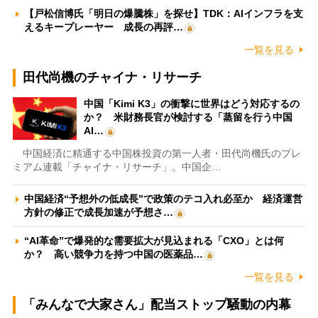
【戸松信博氏「明日の爆騰株」を探せ】TDK：AIインフラを支
えるキープレーヤー 成長の再評…
一覧を見る
田代尚機のチャイナ・リサーチ
中国「Kimi K3」の衝撃に世界はどう対応するの
か？ 米財務長官が検討する「蒸留を行う中国
AI…
中国経済に精通する中国株投資の第一人者・田代尚機氏のプレ
ミアム連載「チャイナ・リサーチ」。中国企…
中国経済“予想外の低成長”で政策のテコ入れ必至か 経済運営
方針の修正で成長加速が予想さ…
“AI革命”で爆発的な需要拡大が見込まれる「CXO」とは何
か？ 高い競争力を持つ中国の医薬品…
一覧を見る
「みんなで大家さん」配当ストップ騒動の内幕