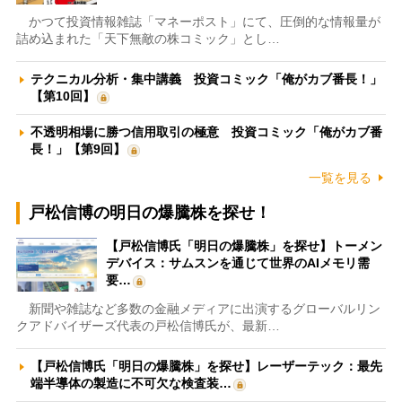
かつて投資情報雑誌「マネーポスト」にて、圧倒的な情報量が
詰め込まれた「天下無敵の株コミック」とし…
テクニカル分析・集中講義 投資コミック「俺がカブ番長！」
【第10回】
不透明相場に勝つ信用取引の極意 投資コミック「俺がカブ番
長！」【第9回】
一覧を見る
戸松信博の明日の爆騰株を探せ！
【戸松信博氏「明日の爆騰株」を探せ】トーメン
デバイス：サムスンを通じて世界のAIメモリ需
要…
新聞や雑誌など多数の金融メディアに出演するグローバルリン
クアドバイザーズ代表の戸松信博氏が、最新…
【戸松信博氏「明日の爆騰株」を探せ】レーザーテック：最先
端半導体の製造に不可欠な検査装…