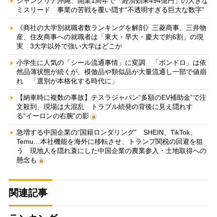
ジャングリア沖縄、開業1周年で「経済効果494億円」の大きな
ミスリード 事業の苦戦を覆い隠す“不透明すぎる巨大な数字”
《商社の大学別就職者数ランキングを解剖》三菱商事、三井物
産、住友商事への就職者は「東大・早大・慶大で約6割」の現
実 3大学以外で強い大学はどこか
小学生に人気の「シール流通事情」に変調 「ボンドロ」は依
然品薄状態が続くが、模倣品や類似品が大量流通し一部で値崩
れ 「選別が本格化する時代に」
【納車時に複数の事故】テスラジャパン“多額のEV補助金”で注
文殺到、現場は大混乱 トラブル続発の背後に見え隠れす
る“イーロンの右腕”の影
急増する中国企業の“国籍ロンダリング” SHEIN、TikTok、
Temu…本社機能を海外に移転させ、トランプ関税の回避を狙
う 現地人を隠れ蓑にした中国企業の農業参入・土地取得への
懸念も
関連記事