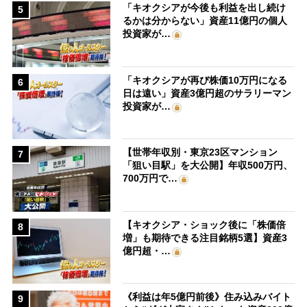
「キオクシアが今後も利益を出し続け
5
るかは分からない」資産11億円の個人
投資家が…
「キオクシアが再び株価10万円になる
6
日は遠い」資産3億円超のサラリーマン
投資家が…
【世帯年収別・東京23区マンション
7
「狙い目駅」を大公開】年収500万円、
700万円で…
【キオクシア・ショック後に「株価倍
8
増」も期待できる注目銘柄5選】資産3
億円超・…
《利益は年5億円前後》住み込みバイト
9