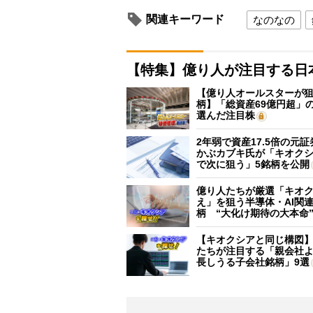
関連キーワード
なのなの
【特集】億り人が注目する日
【億り人オールスターが狙
柄】「総資産69億円超」の
選んだ注目株
2年弱で資産17.5倍の元
かぶカブキ氏が「キオク
で次に狙う」5銘柄を公開
億り人たちが厳選「キオ
え」を狙う半導体・AI関連
柄 “大化け期待の大本命
【キオクシアと同じ構図
たちが注目する「親会社
長しうる子会社銘柄」9選