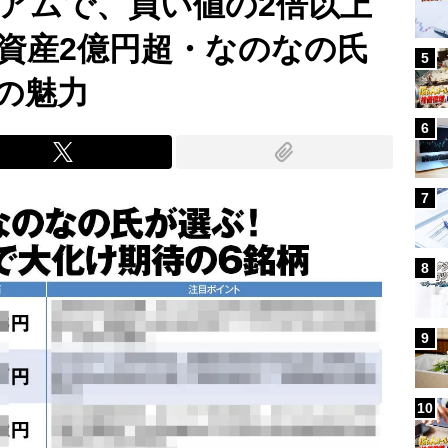
ミアムで、買い値の2倍以上
資産2億円超・なのなの氏
5
の魅力
6
7
8
9
10