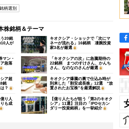
銘柄選別
本株銘柄＆テーマ
う20銘
キオクシア・ショックで「次にマ
10人が
ネーが流れる」16銘柄 凄腕投資
家3名が厳選
証券マン・
「キオクシアの次」に急騰期待の
シア急落
22銘柄 まつのすけさん、かんち
さん、なのなのさんが厳選
クシア超
キオクシア爆騰の裏で仕込み時が
8銘
到来した「割安成長株」12選 “放
”は？
置されたお宝株”を厳選解説
】億り人
【億り人たちが狙う「第2のキオク
よりも成
シア」11選】注目の「IPOセカン
ダリー投資銘柄」を一挙紹介