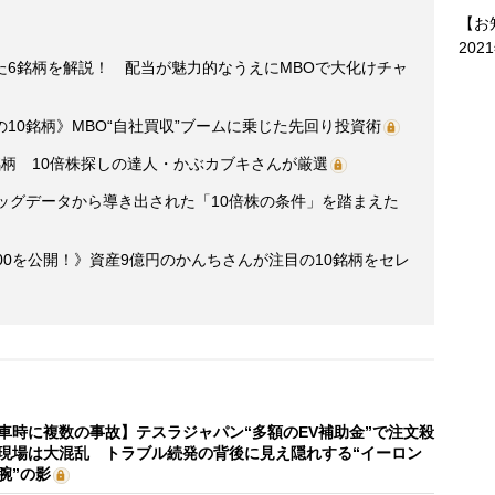
【お
202
た6銘柄を解説！ 配当が魅力的なうえにMBOで大化けチャ
10銘柄》MBO“自社買収”ブームに乗じた先回り投資術
柄 10倍株探しの達人・かぶカブキさんが厳選
ッグデータから導き出された「10倍株の条件」を踏まえた
00を公開！》資産9億円のかんちさんが注目の10銘柄をセレ
車時に複数の事故】テスラジャパン“多額のEV補助金”で注文殺
現場は大混乱 トラブル続発の背後に見え隠れする“イーロン
腕”の影