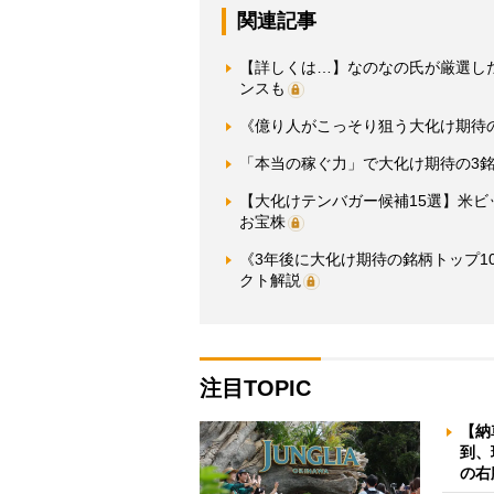
関連記事
【詳しくは…】なのなの氏が厳選し
ンスも
《億り人がこっそり狙う大化け期待の
「本当の稼ぐ力」で大化け期待の3銘
【大化けテンバガー候補15選】米ビ
お宝株
《3年後に大化け期待の銘柄トップ1
クト解説
注目TOPIC
【納
到、
の右