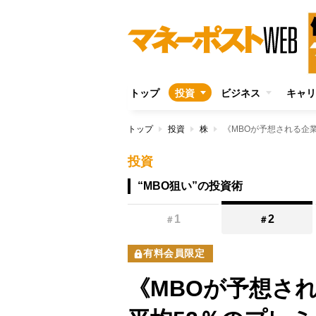
トップ
投資
ビジネス
キャリ
トップ
投資
株
投資
“MBO狙い”の投資術
1
2
＃
＃
有料会員限定
《MBOが予想さ