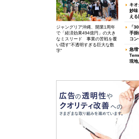
キオ
妙味
える
ジャングリア沖縄、開業1周年
「3
で「経済効果494億円」の大き
手掛
なミスリード 事業の苦戦を覆
コン
い隠す“不透明すぎる巨大な数
急増
字”
Te
現地