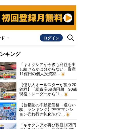
ンド
ログイン
ンキング
「キオクシアが今後も利益を出
し続けるかは分からない」資産
11億円の個人投資家…
【億り人オールスターが狙う20
銘柄】「総資産69億円超」90歳
現役トレーダーから“1…
【首都圏の不動産価格「危ない
駅」ランキング】“中古マンシ
ョン売れ行き鈍化”のワ…
「キオクシアが再び株価10万円