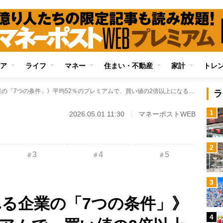
ア
ライフ
マネー
住まい・不動産
家計
トレ
《MBOが予想される企業の「7つの条件」》平均52％のプレミアムで、買い値の2倍以上になることも！ 資産2億円超・なのなの氏が語る先回り投資の魅力
ラ
1
2026.05.01 11:30
マネーポストWEB
2
3
4
5
＃
＃
＃
3
れる企業の「7つの条件」》
4