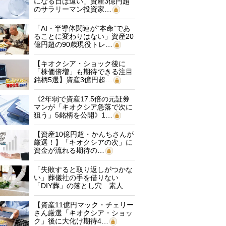
になる日は遠い」資産3億円超
のサラリーマン投資家…
「AI・半導体関連が“本命”であ
ることに変わりはない」資産20
億円超の90歳現役トレ…
【キオクシア・ショック後に
「株価倍増」も期待できる注目
銘柄5選】資産3億円超…
《2年弱で資産17.5倍の元証券
マンが「キオクシア急落で次に
狙う」5銘柄を公開》1…
【資産10億円超・かんちさんが
厳選！】「キオクシアの次」に
資金が流れる期待の…
「失敗すると取り返しがつかな
い」葬儀社の手を借りない
「DIY葬」の落とし穴 素人
に…
【資産11億円マック・チェリー
さん厳選「キオクシア・ショッ
ク」後に大化け期待4…