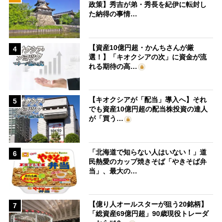
政策】秀吉が弟・秀長を紀伊に転封し
た納得の事情…
【資産10億円超・かんちさんが厳
4
選！】「キオクシアの次」に資金が流
れる期待の高…
【キオクシアが「配当」導入へ】それ
5
でも資産10億円超の配当株投資の達人
が「買う…
「北海道で知らない人はいない！」道
6
民熱愛のカップ焼きそば「やきそば弁
当」、最大の…
【億り人オールスターが狙う20銘柄】
7
「総資産69億円超」90歳現役トレーダ