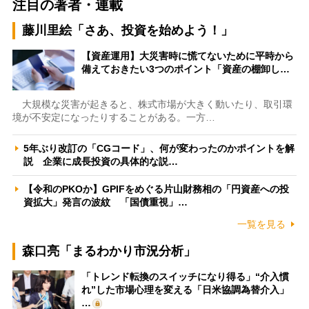
注目の著者・連載
藤川里絵「さあ、投資を始めよう！」
【資産運用】大災害時に慌てないために平時から
備えておきたい3つのポイント「資産の棚卸し…
大規模な災害が起きると、株式市場が大きく動いたり、取引環
境が不安定になったりすることがある。一方…
5年ぶり改訂の「CGコード」、何が変わったのかポイントを解
説 企業に成長投資の具体的な説…
【令和のPKOか】GPIFをめぐる片山財務相の「円資産への投
資拡大」発言の波紋 「国債重視」…
一覧を見る
森口亮「まるわかり市況分析」
「トレンド転換のスイッチになり得る」“介入慣
れ”した市場心理を変える「日米協調為替介入」
…