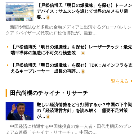
【戸松信博氏「明日の爆騰株」を探せ】トーメン
デバイス：サムスンを通じて世界のAIメモリ需
要…
新聞や雑誌など多数の金融メディアに出演するグローバルリン
クアドバイザーズ代表の戸松信博氏が、最新…
【戸松信博氏「明日の爆騰株」を探せ】レーザーテック：最先
端半導体の製造に不可欠な検査装…
【戸松信博氏「明日の爆騰株」を探せ】TDK：AIインフラを支
えるキープレーヤー 成長の再評…
一覧を見る
田代尚機のチャイナ・リサーチ
厳しい経済情勢をどう打開するか？中国の下半期
の「経済運営方針」を読み解く 需要不足対策
が…
中国経済に精通する中国株投資の第一人者・田代尚機氏のプレ
ミアム連載「チャイナ・リサーチ」。中国の…