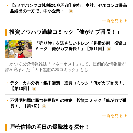
【3メガバンクは純利益5兆円超】銀行、商社、ゼネコンは最高
益続出の一方で、中小企業・…
一覧を見る
投資ノウハウ満載コミック「俺がカブ番長！」
「売り時」を逃さないトレンド見極め術 投資コ
ミック「俺がカブ番長！」【第11回】
かつて投資情報雑誌「マネーポスト」にて、圧倒的な情報量が
詰め込まれた「天下無敵の株コミック」とし…
テクニカル分析・集中講義 投資コミック「俺がカブ番長！」
【第10回】
不透明相場に勝つ信用取引の極意 投資コミック「俺がカブ番
長！」【第9回】
一覧を見る
戸松信博の明日の爆騰株を探せ！