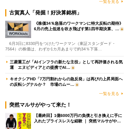
一覧を見る
古賀真人「発掘！好決算銘柄」
《株価34％急落のワークマンに特大反転の期待》
6月の売上低迷を吹き飛ばす第1四半期決算、…
6月3日に8330円をつけたワークマン（東証スタンダード・
7564）の株価は、わずか1カ月あまりで約34％下落…
三菱重工が「AIインフラの新たな主役」として再評価される気
運 エヌビディアとの提携でAI…
キオクシアHD「7万円割れからの急反発」は再びの上昇局面へ
の反転シグナルか？ 市場のムー…
一覧を見る
突然マルサがやって来た！
【最終回】1億6000万円の負債と引き換えに手に
入れたプライスレスな経験 ｜ 突然マルサがや…