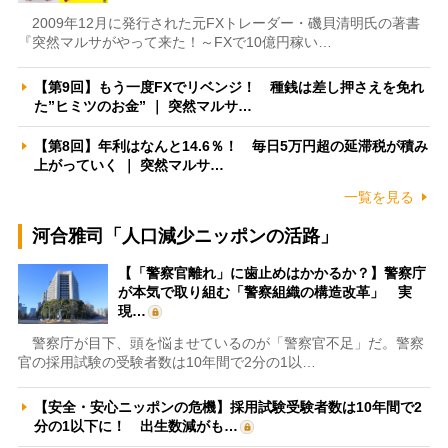
2009年12月に発行された元FXトレーダー・磯貝清明氏の著書
『突然マルサがやって来た！～FXで10億円稼い…
【第9回】もう一度FXでリベンジ！ 種銭は差し押さえを免れ
た”ヒミツのお金” ｜ 突然マルサ…
【第8回】年利はなんと14.6％！ 毎日5万円超の延滞税が積み
上がっていく ｜ 突然マルサ…
一覧を見る
河合雅司「人口減少ニッポンの活路」
【「警察官離れ」に歯止めはかかるか？】警察庁
が本気で取り組む「警察組織の構造改革」 実
現…
警察庁が目下、頭を悩ませているのが「警察官不足」だ。警察
官の採用試験の受験者数は10年間で2分の1以…
【安全・安心ニッポンの危機】採用試験受験者数は10年間で2
分の1以下に！ 出生数減がも…