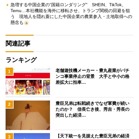
急増する中国企業の“国籍ロンダリング” SHEIN、TikTok、
Temu…本社機能を海外に移転させ、トランプ関税の回避を狙
う 現地人を隠れ蓑にした中国企業の農業参入・土地取得への
懸念も
関連記事
ランキング
老舗遊技機メーカー・豊丸産業がパチ
1
ンコ事業停止の背景 大手と中小の格
差拡大に拍車…
豊臣兄弟は転戦続きでなぜ軍費が続い
2
たのか？ 信長亡き後、秀吉・秀長の
突出した経済…
【天下統一を見据えた豊臣兄弟の経済
3