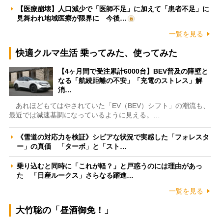
【医療崩壊】人口減少で「医師不足」に加えて「患者不足」に
見舞われ地域医療が限界に 今後…
一覧を見る
快適クルマ生活 乗ってみた、使ってみた
【4ヶ月間で受注累計6000台】BEV普及の障壁と
なる「航続距離の不安」「充電のストレス」解
消…
あれほどもてはやされていた「EV（BEV）シフト」の潮流も、
最近では減速基調になっているように見える。…
《雪道の対応力を検証》シビアな状況で実感した「フォレスタ
ー」の真価 「ターボ」と「スト…
乗り込むと同時に「これが軽？」と戸惑うのには理由があっ
た 「日産ルークス」さらなる躍進…
一覧を見る
大竹聡の「昼酒御免！」