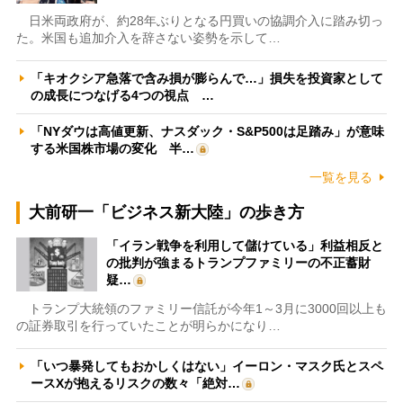
日米両政府が、約28年ぶりとなる円買いの協調介入に踏み切っ
た。米国も追加介入を辞さない姿勢を示して…
「キオクシア急落で含み損が膨らんで…」損失を投資家として
の成長につなげる4つの視点 …
「NYダウは高値更新、ナスダック・S&P500は足踏み」が意味
する米国株市場の変化 半…
一覧を見る
大前研一「ビジネス新大陸」の歩き方
「イラン戦争を利用して儲けている」利益相反と
の批判が強まるトランプファミリーの不正蓄財
疑…
トランプ大統領のファミリー信託が今年1～3月に3000回以上も
の証券取引を行っていたことが明らかになり…
「いつ暴発してもおかしくはない」イーロン・マスク氏とスペ
ースXが抱えるリスクの数々「絶対…