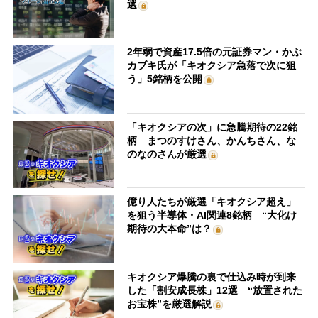
選
2年弱で資産17.5倍の元証券マン・かぶ
カブキ氏が「キオクシア急落で次に狙
う」5銘柄を公開
「キオクシアの次」に急騰期待の22銘
柄 まつのすけさん、かんちさん、な
のなのさんが厳選
億り人たちが厳選「キオクシア超え」
を狙う半導体・AI関連8銘柄 “大化け
期待の大本命”は？
キオクシア爆騰の裏で仕込み時が到来
した「割安成長株」12選 “放置された
お宝株”を厳選解説