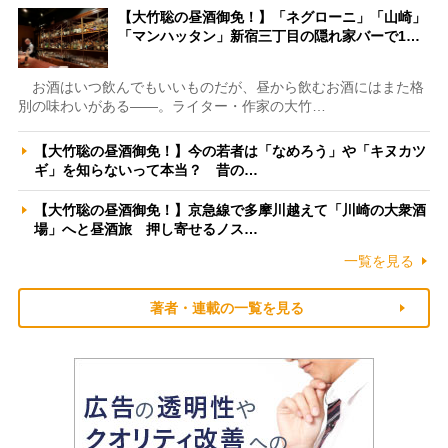
【大竹聡の昼酒御免！】「ネグローニ」「山崎」
「マンハッタン」新宿三丁目の隠れ家バーで1…
お酒はいつ飲んでもいいものだが、昼から飲むお酒にはまた格
別の味わいがある――。ライター・作家の大竹…
【大竹聡の昼酒御免！】今の若者は「なめろう」や「キヌカツ
ギ」を知らないって本当？ 昔の…
【大竹聡の昼酒御免！】京急線で多摩川越えて「川崎の大衆酒
場」へと昼酒旅 押し寄せるノス…
一覧を見る
著者・連載の一覧を見る