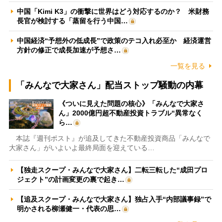
中国「Kimi K3」の衝撃に世界はどう対応するのか？ 米財務
長官が検討する「蒸留を行う中国…
中国経済“予想外の低成長”で政策のテコ入れ必至か 経済運営
方針の修正で成長加速が予想さ…
一覧を見る
「みんなで大家さん」配当ストップ騒動の内幕
《ついに見えた問題の核心》「みんなで大家さ
ん」2000億円超不動産投資トラブル“異常なく
ら…
本誌『週刊ポスト』が追及してきた不動産投資商品「みんなで
大家さん」がいよいよ最終局面を迎えている…
【独走スクープ・みんなで大家さん】二転三転した“成田プロ
ジェクト”の計画変更の裏で起き…
【追及スクープ・みんなで大家さん】独占入手“内部議事録”で
明かされる柳瀬健一・代表の思…