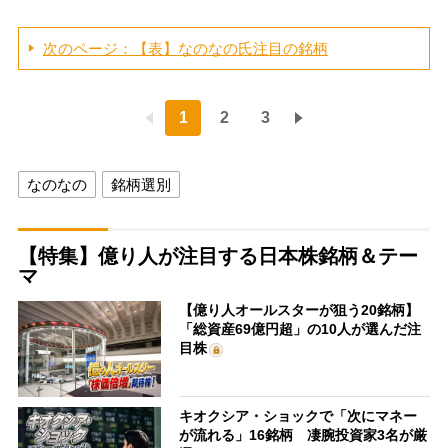
次のページ：【表】なのなの氏注目の銘柄
1
2
3
なのなの
銘柄選別
【特集】億り人が注目する日本株銘柄＆テー
マ
【億り人オールスターが狙う20銘柄】
「総資産69億円超」の10人が選んだ注
目株
キオクシア・ショックで「次にマネー
が流れる」16銘柄 凄腕投資家3名が厳