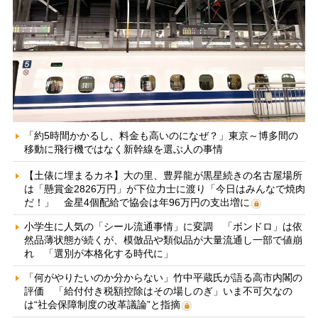
「約5時間かかるし、料金も高いのになぜ？」東京～博多間の
移動に飛行機ではなく新幹線を選ぶ人の事情
【土俵に埋まるカネ】大の里、豊昇龍が黒星続きの名古屋場所
は「懸賞金2826万円」が下位力士に渡り「今日はみんなで焼肉
だ！」 金星4個配給で協会は年96万円の支出増に
小学生に人気の「シール流通事情」に変調 「ボンドロ」は依
然品薄状態が続くが、模倣品や類似品が大量流通し一部で値崩
れ 「選別が本格化する時代に」
「何がやりたいのか分からない」竹中平蔵氏が語る高市内閣の
評価 「給付付き税額控除はその場しのぎ」いま不可欠なの
は“社会保障制度の改革議論”と指摘