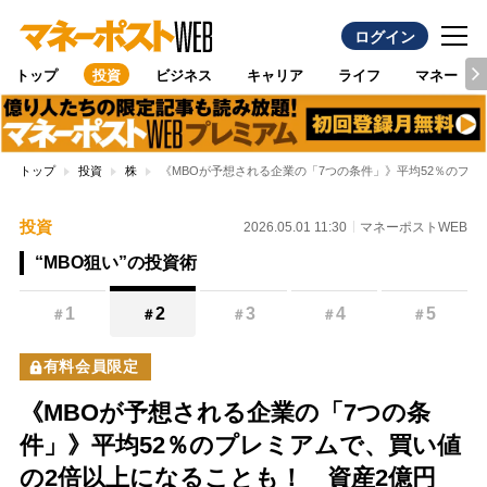
ログイン
トップ
投資
ビジネス
キャリア
ライフ
マネー
トップ
投資
株
《MBOが予想される企業の「7つの条件」》平均52％のプ
投資
2026.05.01 11:30
マネーポストWEB
“MBO狙い”の投資術
1
2
3
4
5
＃
＃
＃
＃
＃
有料会員限定
《MBOが予想される企業の「7つの条
件」》平均52％のプレミアムで、買い値
の2倍以上になることも！ 資産2億円