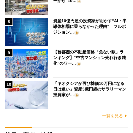
ーから“10…
資産10億円超の投資家が明かす“AI・半
8
導体相場に乗らなかった理由” フルポ
ジション…
【首都圏の不動産価格「危ない駅」ラ
9
ンキング】“中古マンション売れ行き鈍
化”のワー…
「キオクシアが再び株価10万円になる
10
日は遠い」資産3億円超のサラリーマン
投資家が…
一覧を見る