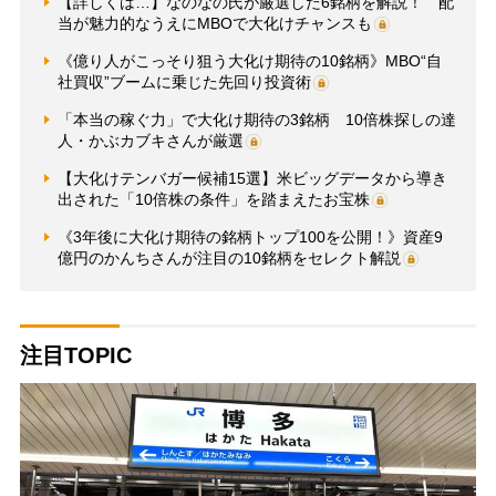
【詳しくは…】なのなの氏が厳選した6銘柄を解説！ 配
当が魅力的なうえにMBOで大化けチャンスも
《億り人がこっそり狙う大化け期待の10銘柄》MBO“自
社買収”ブームに乗じた先回り投資術
「本当の稼ぐ力」で大化け期待の3銘柄 10倍株探しの達
人・かぶカブキさんが厳選
【大化けテンバガー候補15選】米ビッグデータから導き
出された「10倍株の条件」を踏まえたお宝株
《3年後に大化け期待の銘柄トップ100を公開！》資産9
億円のかんちさんが注目の10銘柄をセレクト解説
注目TOPIC