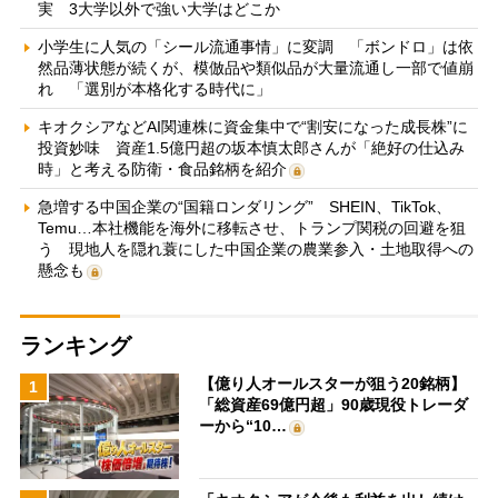
実 3大学以外で強い大学はどこか
小学生に人気の「シール流通事情」に変調 「ボンドロ」は依
然品薄状態が続くが、模倣品や類似品が大量流通し一部で値崩
れ 「選別が本格化する時代に」
キオクシアなどAI関連株に資金集中で“割安になった成長株”に
投資妙味 資産1.5億円超の坂本慎太郎さんが「絶好の仕込み
時」と考える防衛・食品銘柄を紹介
急増する中国企業の“国籍ロンダリング” SHEIN、TikTok、
Temu…本社機能を海外に移転させ、トランプ関税の回避を狙
う 現地人を隠れ蓑にした中国企業の農業参入・土地取得への
懸念も
ランキング
【億り人オールスターが狙う20銘柄】
1
「総資産69億円超」90歳現役トレーダ
ーから“10…