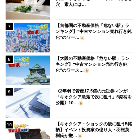
穴 素人には…
【首都圏の不動産価格「危ない駅」ラ
7
ンキング】“中古マンション売れ行き鈍
化”のワー…
【大阪の不動産価格「危ない駅」ラン
8
キング】“中古マンション売れ行き鈍
化”のワース…
《2年弱で資産17.5倍の元証券マンが
9
「キオクシア急落で次に狙う」5銘柄を
公開》10…
【キオクシア・ショックの後に狙う5銘
10
柄】イベント投資家の億り人・羽根英
樹氏が厳…