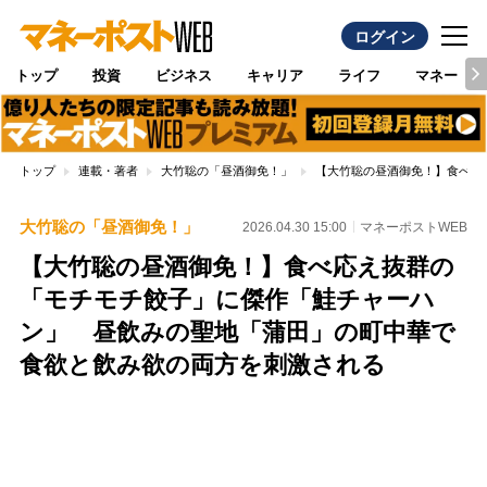
ログイン
トップ
投資
ビジネス
キャリア
ライフ
マネー
トップ
連載・著者
大竹聡の「昼酒御免！」
【大竹聡の昼酒御免！】食べ応
大竹聡の「昼酒御免！」
2026.04.30 15:00
マネーポストWEB
【大竹聡の昼酒御免！】食べ応え抜群の
「モチモチ餃子」に傑作「鮭チャーハ
ン」 昼飲みの聖地「蒲田」の町中華で
食欲と飲み欲の両方を刺激される
Loaded
:
100.00%
/
Unmute