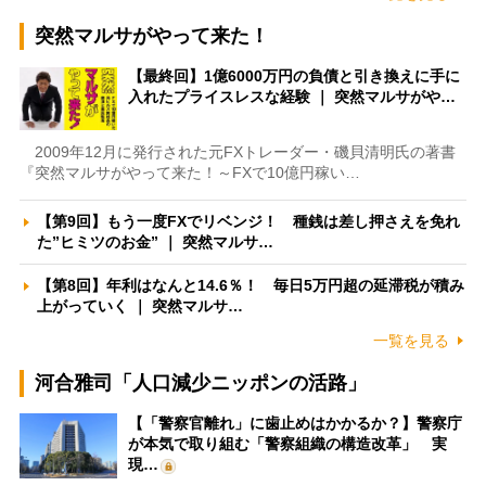
突然マルサがやって来た！
【最終回】1億6000万円の負債と引き換えに手に
入れたプライスレスな経験 ｜ 突然マルサがや…
2009年12月に発行された元FXトレーダー・磯貝清明氏の著書
『突然マルサがやって来た！～FXで10億円稼い…
【第9回】もう一度FXでリベンジ！ 種銭は差し押さえを免れ
た”ヒミツのお金” ｜ 突然マルサ…
【第8回】年利はなんと14.6％！ 毎日5万円超の延滞税が積み
上がっていく ｜ 突然マルサ…
一覧を見る
河合雅司「人口減少ニッポンの活路」
【「警察官離れ」に歯止めはかかるか？】警察庁
が本気で取り組む「警察組織の構造改革」 実
現…