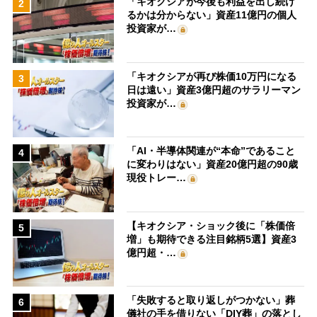
「キオクシアが今後も利益を出し続け
2
るかは分からない」資産11億円の個人
投資家が…
「キオクシアが再び株価10万円になる
3
日は遠い」資産3億円超のサラリーマン
投資家が…
「AI・半導体関連が“本命”であること
4
に変わりはない」資産20億円超の90歳
現役トレー…
【キオクシア・ショック後に「株価倍
5
増」も期待できる注目銘柄5選】資産3
億円超・…
「失敗すると取り返しがつかない」葬
6
儀社の手を借りない「DIY葬」の落とし