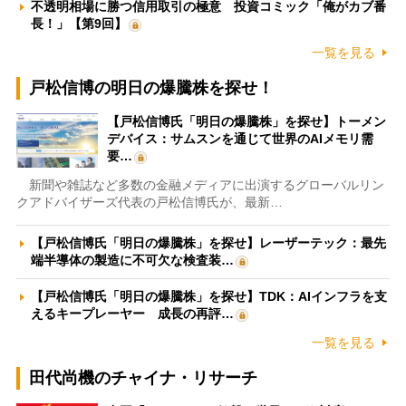
不透明相場に勝つ信用取引の極意 投資コミック「俺がカブ番
長！」【第9回】
一覧を見る
戸松信博の明日の爆騰株を探せ！
【戸松信博氏「明日の爆騰株」を探せ】トーメン
デバイス：サムスンを通じて世界のAIメモリ需
要…
新聞や雑誌など多数の金融メディアに出演するグローバルリン
クアドバイザーズ代表の戸松信博氏が、最新…
【戸松信博氏「明日の爆騰株」を探せ】レーザーテック：最先
端半導体の製造に不可欠な検査装…
【戸松信博氏「明日の爆騰株」を探せ】TDK：AIインフラを支
えるキープレーヤー 成長の再評…
一覧を見る
田代尚機のチャイナ・リサーチ