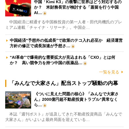
中国「Kimi K3」の衝撃に世界はどう対応するの
か？ 米財務長官が検討する「蒸留を行う中国
AI…
中国経済に精通する中国株投資の第一人者・田代尚機氏のプレ
ミアム連載「チャイナ・リサーチ」。中国企…
中国経済“予想外の低成長”で政策のテコ入れ必至か 経済運営
方針の修正で成長加速が予想さ…
“AI革命”で爆発的な需要拡大が見込まれる「CXO」とは何
か？ 高い競争力を持つ中国の医薬品…
一覧を見る
「みんなで大家さん」配当ストップ騒動の内幕
《ついに見えた問題の核心》「みんなで大家さ
ん」2000億円超不動産投資トラブル“異常なく
ら…
本誌『週刊ポスト』が追及してきた不動産投資商品「みんなで
大家さん」がいよいよ最終局面を迎えている…