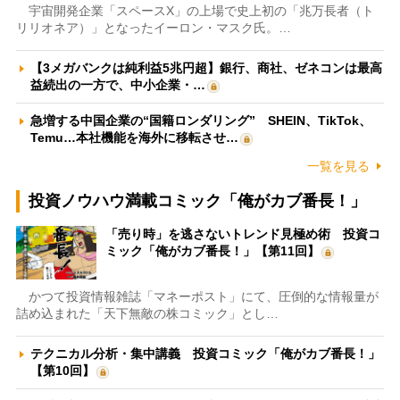
宇宙開発企業「スペースX」の上場で史上初の「兆万長者（ト
リリオネア）」となったイーロン・マスク氏。…
【3メガバンクは純利益5兆円超】銀行、商社、ゼネコンは最高
益続出の一方で、中小企業・…
急増する中国企業の“国籍ロンダリング” SHEIN、TikTok、
Temu…本社機能を海外に移転させ…
一覧を見る
投資ノウハウ満載コミック「俺がカブ番長！」
「売り時」を逃さないトレンド見極め術 投資コ
ミック「俺がカブ番長！」【第11回】
かつて投資情報雑誌「マネーポスト」にて、圧倒的な情報量が
詰め込まれた「天下無敵の株コミック」とし…
テクニカル分析・集中講義 投資コミック「俺がカブ番長！」
【第10回】