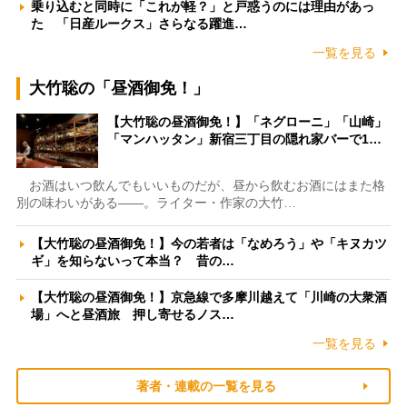
乗り込むと同時に「これが軽？」と戸惑うのには理由があっ
た 「日産ルークス」さらなる躍進…
一覧を見る
大竹聡の「昼酒御免！」
【大竹聡の昼酒御免！】「ネグローニ」「山崎」
「マンハッタン」新宿三丁目の隠れ家バーで1…
お酒はいつ飲んでもいいものだが、昼から飲むお酒にはまた格
別の味わいがある――。ライター・作家の大竹…
【大竹聡の昼酒御免！】今の若者は「なめろう」や「キヌカツ
ギ」を知らないって本当？ 昔の…
【大竹聡の昼酒御免！】京急線で多摩川越えて「川崎の大衆酒
場」へと昼酒旅 押し寄せるノス…
一覧を見る
著者・連載の一覧を見る