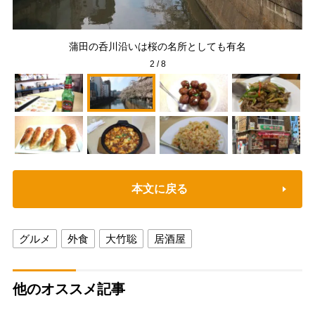
蒲田の呑川沿いは桜の名所としても有名
2
/
8
本文に戻る
グルメ
外食
大竹聡
居酒屋
他のオススメ記事