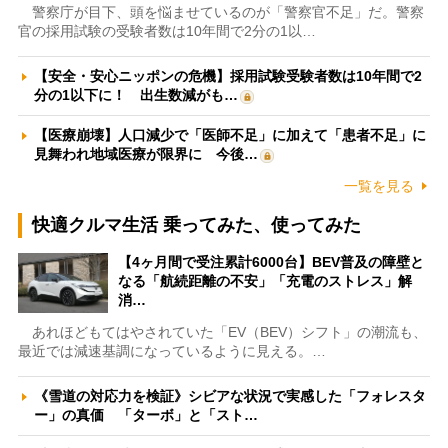
警察庁が目下、頭を悩ませているのが「警察官不足」だ。警察
官の採用試験の受験者数は10年間で2分の1以…
【安全・安心ニッポンの危機】採用試験受験者数は10年間で2
分の1以下に！ 出生数減がも…
【医療崩壊】人口減少で「医師不足」に加えて「患者不足」に
見舞われ地域医療が限界に 今後…
一覧を見る
快適クルマ生活 乗ってみた、使ってみた
【4ヶ月間で受注累計6000台】BEV普及の障壁と
なる「航続距離の不安」「充電のストレス」解
消…
あれほどもてはやされていた「EV（BEV）シフト」の潮流も、
最近では減速基調になっているように見える。…
《雪道の対応力を検証》シビアな状況で実感した「フォレスタ
ー」の真価 「ターボ」と「スト…