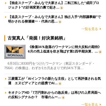
【独走スクープ・みんなで大家さん】二転三転した“成田プロ
ジェクト”の計画変更の裏で起き…
【追及スクープ・みんなで大家さん】独占入手“内部議事録”で
明かされる柳瀬健一・代表の思…
一覧を見る
古賀真人「発掘！好決算銘柄」
《株価34％急落のワークマンに特大反転の期待》
6月の売上低迷を吹き飛ばす第1四半期決算、…
6月3日に8330円をつけたワークマン（東証スタンダード・
7564）の株価は、わずか1カ月あまりで約34％下落…
三菱重工が「AIインフラの新たな主役」として再評価される気
運 エヌビディアとの提携でAI…
キオクシアHD「7万円割れからの急反発」は再びの上昇局面へ
の反転シグナルか？ 市場のムー…
一覧を見る