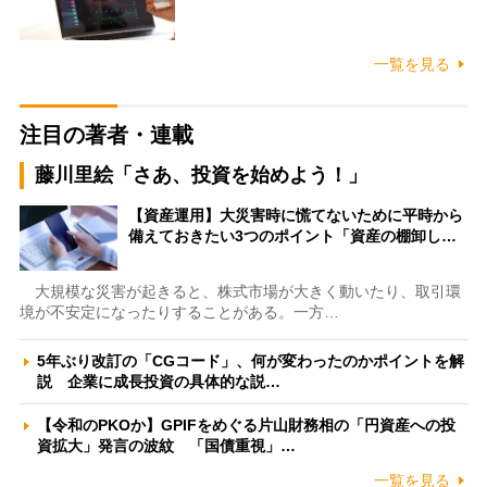
一覧を見る
注目の著者・連載
藤川里絵「さあ、投資を始めよう！」
【資産運用】大災害時に慌てないために平時から
備えておきたい3つのポイント「資産の棚卸し…
大規模な災害が起きると、株式市場が大きく動いたり、取引環
境が不安定になったりすることがある。一方…
5年ぶり改訂の「CGコード」、何が変わったのかポイントを解
説 企業に成長投資の具体的な説…
【令和のPKOか】GPIFをめぐる片山財務相の「円資産への投
資拡大」発言の波紋 「国債重視」…
一覧を見る