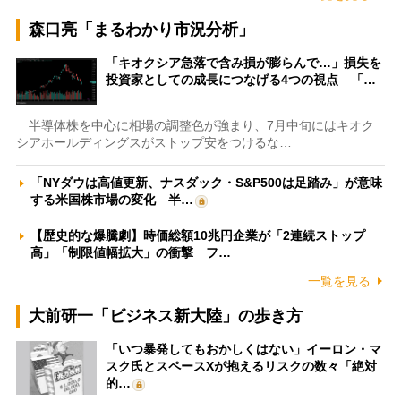
森口亮「まるわかり市況分析」
「キオクシア急落で含み損が膨らんで…」損失を
投資家としての成長につなげる4つの視点 「…
半導体株を中心に相場の調整色が強まり、7月中旬にはキオク
シアホールディングスがストップ安をつけるな…
「NYダウは高値更新、ナスダック・S&P500は足踏み」が意味
する米国株市場の変化 半…
【歴史的な爆騰劇】時価総額10兆円企業が「2連続ストップ
高」「制限値幅拡大」の衝撃 フ…
一覧を見る
大前研一「ビジネス新大陸」の歩き方
「いつ暴発してもおかしくはない」イーロン・マ
スク氏とスペースXが抱えるリスクの数々「絶対
的…