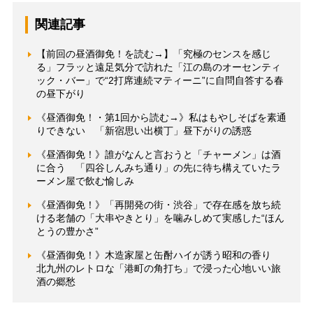
関連記事
【前回の昼酒御免！を読む→】「究極のセンスを感じ
る」フラッと遠足気分で訪れた「江の島のオーセンティ
ック・バー」で“2打席連続マティーニ”に自問自答する春
の昼下がり
《昼酒御免！・第1回から読む→》私はもやしそばを素通
りできない 「新宿思い出横丁」昼下がりの誘惑
《昼酒御免！》誰がなんと言おうと「チャーメン」は酒
に合う 「四谷しんみち通り」の先に待ち構えていたラ
ーメン屋で飲む愉しみ
《昼酒御免！》「再開発の街・渋谷」で存在感を放ち続
ける老舗の「大串やきとり」を噛みしめて実感した“ほん
とうの豊かさ”
《昼酒御免！》木造家屋と缶酎ハイが誘う昭和の香り
北九州のレトロな「港町の角打ち」で浸った心地いい旅
酒の郷愁