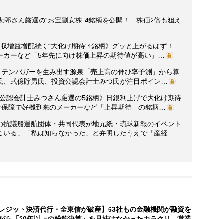
太郎さん厳選の“お宝割安株”4銘柄を公開！ 株価2倍も狙え
増収増益増配続く“大化け期待”4銘柄》グッと上がるはず！
ーカーなど「5年先に向け株価上昇の期待値が高い」…
0】テンバガーを生み出す源泉「売上高の伸び率予測」から算
氏、弐億貯男氏、投資公認会計士みつ氏が注目ポイン…
投資公認会計士みつさん厳選の5銘柄》日銀利上げで大化け期待
全保障で好機到来のメーカーなど「上昇期待」の銘柄…
の抗議船運航団体・共同代表が地元紙・琉球新報のイベント
ている」「私は知らなかった」と弁明したうえで「産経…
レジット決済代行・全東信が破産】63社もの金融機関が融資を
がら「20年以上の粉飾決算」を見抜けなかったカラクリ 営業