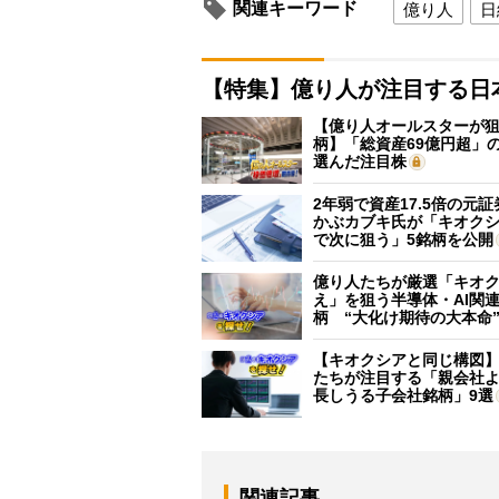
関連キーワード
億り人
日
【特集】億り人が注目する日
【億り人オールスターが狙
柄】「総資産69億円超」の
選んだ注目株
2年弱で資産17.5倍の元
かぶカブキ氏が「キオク
で次に狙う」5銘柄を公開
億り人たちが厳選「キオ
え」を狙う半導体・AI関連
柄 “大化け期待の大本命
【キオクシアと同じ構図
たちが注目する「親会社
長しうる子会社銘柄」9選
関連記事