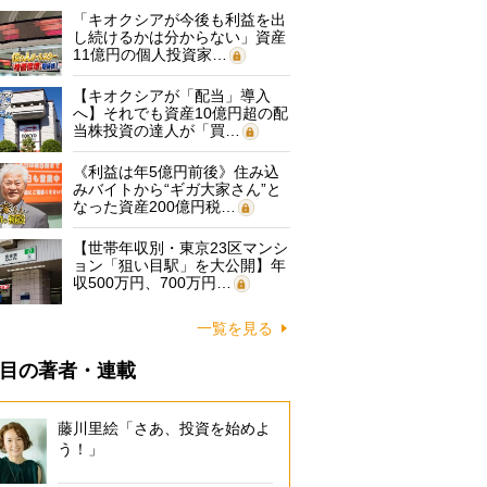
「キオクシアが今後も利益を出
し続けるかは分からない」資産
11億円の個人投資家…
【キオクシアが「配当」導入
へ】それでも資産10億円超の配
当株投資の達人が「買…
《利益は年5億円前後》住み込
みバイトから“ギガ大家さん”と
なった資産200億円税…
【世帯年収別・東京23区マンシ
ョン「狙い目駅」を大公開】年
収500万円、700万円…
一覧を見る
目の著者・連載
藤川里絵「さあ、投資を始めよ
う！」