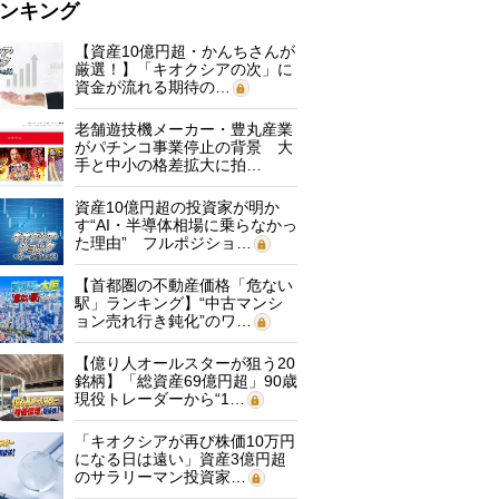
ンキング
【資産10億円超・かんちさんが
厳選！】「キオクシアの次」に
資金が流れる期待の…
老舗遊技機メーカー・豊丸産業
がパチンコ事業停止の背景 大
手と中小の格差拡大に拍…
資産10億円超の投資家が明か
す“AI・半導体相場に乗らなかっ
た理由” フルポジショ…
【首都圏の不動産価格「危ない
駅」ランキング】“中古マンシ
ョン売れ行き鈍化”のワ…
【億り人オールスターが狙う20
銘柄】「総資産69億円超」90歳
現役トレーダーから“1…
「キオクシアが再び株価10万円
になる日は遠い」資産3億円超
のサラリーマン投資家…