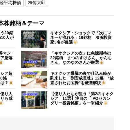
経平均株価
株億太郎
本株銘柄＆テーマ
う20銘
キオクシア・ショックで「次にマ
10人が
ネーが流れる」16銘柄 凄腕投資
家3名が厳選
証券マン・
「キオクシアの次」に急騰期待の
シア急落
22銘柄 まつのすけさん、かんち
さん、なのなのさんが厳選
クシア超
キオクシア爆騰の裏で仕込み時が
8銘
到来した「割安成長株」12選 “放
”は？
置されたお宝株”を厳選解説
】億り人
【億り人たちが狙う「第2のキオク
よりも成
シア」11選】注目の「IPOセカン
ダリー投資銘柄」を一挙紹介