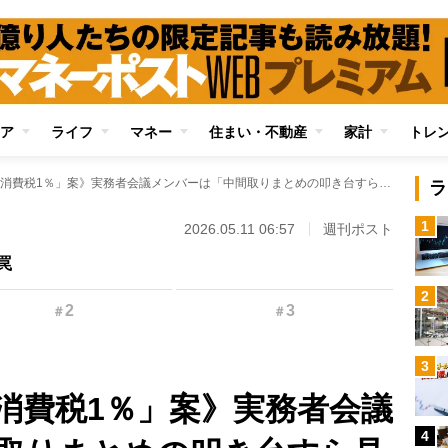
ア
ライフ
マネー
住まい・不動産
家計
トレ
《突如浮上した「消費税1％」案》実務者会議メンバーは「中間取りまとめの叩き台すら見たことがない」 議論迷走の先にあるのは「消費減税は必要ない」という財務省のプロパガンダか
ラ
1
2026.05.11 06:57
週刊ポスト
罠
2
2
3
＃
＃
3
消費税1％」案》実務者会議
4