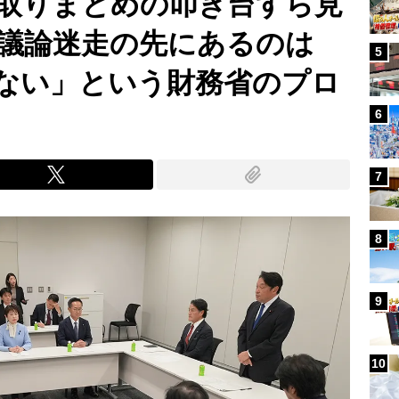
取りまとめの叩き台すら見
議論迷走の先にあるのは
5
ない」という財務省のプロ
6
7
8
9
10