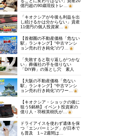
ることに変わりはない」資産20
億円超の90歳現役トレ…
「キオクシアが今後も利益を出
し続けるかは分からない」資産
11億円の個人投資家…
【首都圏の不動産価格「危ない
駅」ランキング】“中古マンシ
ョン売れ行き鈍化”のワ…
「失敗すると取り返しがつかな
い」葬儀社の手を借りない
「DIY葬」の落とし穴 素人
に…
【大阪の不動産価格「危ない
駅」ランキング】“中古マンシ
ョン売れ行き鈍化”のワー…
【キオクシア・ショックの後に
狙う5銘柄】イベント投資家の
億り人・羽根英樹氏が…
ドライアイスを使わず遺体を保
つ「エンバーミング」が日本で
も普及 1～2週間は…