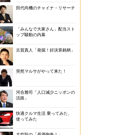
田代尚機のチャイナ・リサーチ
「みんなで大家さん」配当スト
ップ騒動の内幕
古賀真人「発掘！好決算銘柄」
突然マルサがやって来た！
河合雅司「人口減少ニッポンの
活路」
快適クルマ生活 乗ってみた、
使ってみた
大竹聡の「昼酒御免！」