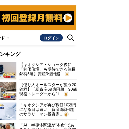
ンド
ログイン
ンキング
【キオクシア・ショック後に
「株価倍増」も期待できる注目
銘柄5選】資産3億円超…
【億り人オールスターが狙う20
銘柄】「総資産69億円超」90歳
現役トレーダーから“1…
「キオクシアが再び株価10万円
になる日は遠い」資産3億円超
のサラリーマン投資家…
「AI・半導体関連が“本命”であ