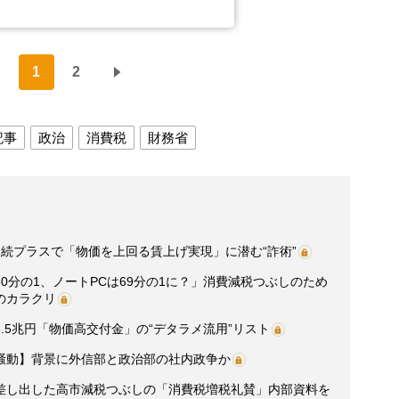
1
2
記事
政治
消費税
財務省
続プラスで「物価を上回る賃上げ実現」に潜む“詐術”
0分の1、ノートPCは69分の1に？」消費減税つぶしのため
のカラクリ
.5兆円「物価高交付金」の“デタラメ流用”リスト
騒動】背景に外信部と政治部の社内政争か
差し出した高市減税つぶしの「消費税増税礼賛」内部資料を