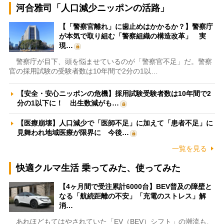
河合雅司「人口減少ニッポンの活路」
【「警察官離れ」に歯止めはかかるか？】警察庁
が本気で取り組む「警察組織の構造改革」 実
現…
警察庁が目下、頭を悩ませているのが「警察官不足」だ。警察
官の採用試験の受験者数は10年間で2分の1以…
【安全・安心ニッポンの危機】採用試験受験者数は10年間で2
分の1以下に！ 出生数減がも…
【医療崩壊】人口減少で「医師不足」に加えて「患者不足」に
見舞われ地域医療が限界に 今後…
一覧を見る
快適クルマ生活 乗ってみた、使ってみた
【4ヶ月間で受注累計6000台】BEV普及の障壁と
なる「航続距離の不安」「充電のストレス」解
消…
あれほどもてはやされていた「EV（BEV）シフト」の潮流も、