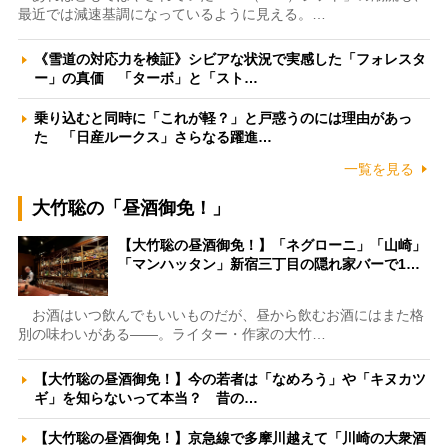
最近では減速基調になっているように見える。…
《雪道の対応力を検証》シビアな状況で実感した「フォレスタ
ー」の真価 「ターボ」と「スト…
乗り込むと同時に「これが軽？」と戸惑うのには理由があっ
た 「日産ルークス」さらなる躍進…
一覧を見る
大竹聡の「昼酒御免！」
【大竹聡の昼酒御免！】「ネグローニ」「山崎」
「マンハッタン」新宿三丁目の隠れ家バーで1…
お酒はいつ飲んでもいいものだが、昼から飲むお酒にはまた格
別の味わいがある――。ライター・作家の大竹…
【大竹聡の昼酒御免！】今の若者は「なめろう」や「キヌカツ
ギ」を知らないって本当？ 昔の…
【大竹聡の昼酒御免！】京急線で多摩川越えて「川崎の大衆酒