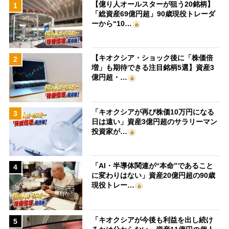
【億り人オールスターが狙う20銘柄】
1
「総資産69億円超」90歳現役トレーダ
ーから“10…
【キオクシア・ショック後に「株価倍
2
増」も期待できる注目銘柄5選】資産3
億円超・…
「キオクシアが再び株価10万円になる
3
日は遠い」資産3億円超のサラリーマン
投資家が…
「AI・半導体関連が“本命”であること
4
に変わりはない」資産20億円超の90歳
現役トレー…
「キオクシアが今後も利益を出し続け
5