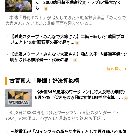
ん」2000億円超不動産投資トラブル“異常なく
ら…
本誌『週刊ポスト』が追及してきた不動産投資商品「みんなで
大家さん」がいよいよ最終局面を迎えている…
【独走スクープ・みんなで大家さん】二転三転した“成田プロ
ジェクト”の計画変更の裏で起き…
【追及スクープ・みんなで大家さん】独占入手“内部議事録”で
明かされる柳瀬健一・代表の思…
一覧を見る
古賀真人「発掘！好決算銘柄」
《株価34％急落のワークマンに特大反転の期待》
6月の売上低迷を吹き飛ばす第1四半期決算、…
6月3日に8330円をつけたワークマン（東証スタンダード・
7564）の株価は、わずか1カ月あまりで約34％下落…
三菱重工が「AIインフラの新たな主役」として再評価される気