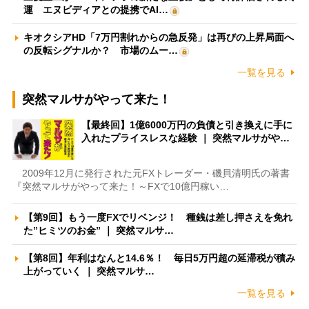
運 エヌビディアとの提携でAI…
キオクシアHD「7万円割れからの急反発」は再びの上昇局面へ
の反転シグナルか？ 市場のムー…
一覧を見る
突然マルサがやって来た！
【最終回】1億6000万円の負債と引き換えに手に
入れたプライスレスな経験 ｜ 突然マルサがや…
2009年12月に発行された元FXトレーダー・磯貝清明氏の著書
『突然マルサがやって来た！～FXで10億円稼い…
【第9回】もう一度FXでリベンジ！ 種銭は差し押さえを免れ
た”ヒミツのお金” ｜ 突然マルサ…
【第8回】年利はなんと14.6％！ 毎日5万円超の延滞税が積み
上がっていく ｜ 突然マルサ…
一覧を見る