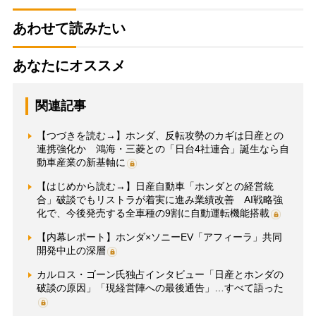
あわせて読みたい
あなたにオススメ
関連記事
【つづきを読む→】ホンダ、反転攻勢のカギは日産との
連携強化か 鴻海・三菱との「日台4社連合」誕生なら自
動車産業の新基軸に
【はじめから読む→】日産自動車「ホンダとの経営統
合」破談でもリストラが着実に進み業績改善 AI戦略強
化で、今後発売する全車種の9割に自動運転機能搭載
【内幕レポート】ホンダ×ソニーEV「アフィーラ」共同
開発中止の深層
カルロス・ゴーン氏独占インタビュー「日産とホンダの
破談の原因」「現経営陣への最後通告」…すべて語った