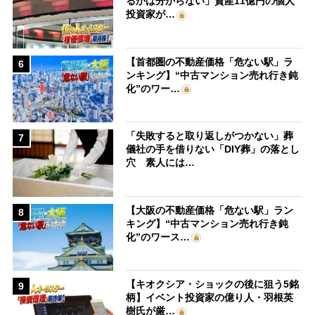
るかは分からない」資産11億円の個人
投資家が…
【首都圏の不動産価格「危ない駅」ラ
6
ンキング】“中古マンション売れ行き鈍
化”のワー…
「失敗すると取り返しがつかない」葬
7
儀社の手を借りない「DIY葬」の落とし
穴 素人には…
【大阪の不動産価格「危ない駅」ラン
8
キング】“中古マンション売れ行き鈍
化”のワース…
【キオクシア・ショックの後に狙う5銘
9
柄】イベント投資家の億り人・羽根英
樹氏が厳…