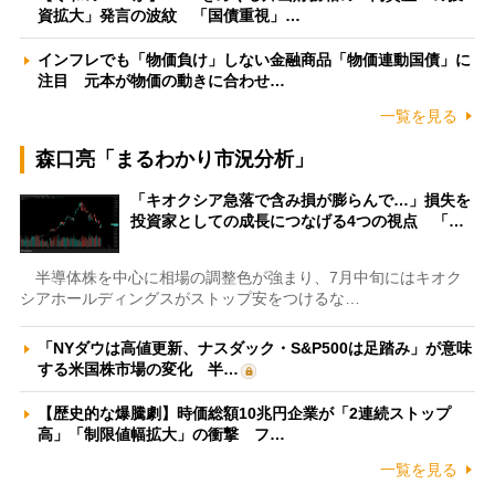
資拡大」発言の波紋 「国債重視」…
インフレでも「物価負け」しない金融商品「物価連動国債」に
注目 元本が物価の動きに合わせ…
一覧を見る
森口亮「まるわかり市況分析」
「キオクシア急落で含み損が膨らんで…」損失を
投資家としての成長につなげる4つの視点 「…
半導体株を中心に相場の調整色が強まり、7月中旬にはキオク
シアホールディングスがストップ安をつけるな…
「NYダウは高値更新、ナスダック・S&P500は足踏み」が意味
する米国株市場の変化 半…
【歴史的な爆騰劇】時価総額10兆円企業が「2連続ストップ
高」「制限値幅拡大」の衝撃 フ…
一覧を見る