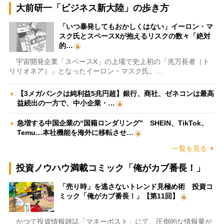
大前研一「ビジネス新大陸」の歩き方
「いつ暴発してもおかしくはない」イーロン・マ
スク氏とスペースXが抱えるリスクの数々「絶対
的…
宇宙開発企業「スペースX」の上場で史上初の「兆万長者（ト
リリオネア）」となったイーロン・マスク氏。…
【3メガバンクは純利益5兆円超】銀行、商社、ゼネコンは最高
益続出の一方で、中小企業・…
急増する中国企業の“国籍ロンダリング” SHEIN、TikTok、
Temu…本社機能を海外に移転させ…
一覧を見る
投資ノウハウ満載コミック「俺がカブ番長！」
「売り時」を逃さないトレンド見極め術 投資コ
ミック「俺がカブ番長！」【第11回】
かつて投資情報雑誌「マネーポスト」にて、圧倒的な情報量が