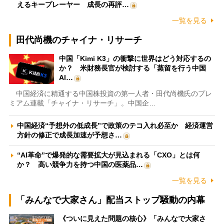
えるキープレーヤー 成長の再評…
一覧を見る
田代尚機のチャイナ・リサーチ
中国「Kimi K3」の衝撃に世界はどう対応するの
か？ 米財務長官が検討する「蒸留を行う中国
AI…
中国経済に精通する中国株投資の第一人者・田代尚機氏のプレ
ミアム連載「チャイナ・リサーチ」。中国企…
中国経済“予想外の低成長”で政策のテコ入れ必至か 経済運営
方針の修正で成長加速が予想さ…
“AI革命”で爆発的な需要拡大が見込まれる「CXO」とは何
か？ 高い競争力を持つ中国の医薬品…
一覧を見る
「みんなで大家さん」配当ストップ騒動の内幕
《ついに見えた問題の核心》「みんなで大家さ