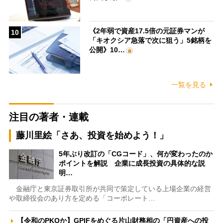
《2年弱で資産17.5倍の元証券マンが
10
「キオクシア急落で次に狙う」5銘柄を
公開》10…
一覧を見る
注目の著者・連載
藤川里絵「さあ、投資を始めよう！」
5年ぶり改訂の「CGコード」、何が変わったのか
ポイントを解説 企業に成長投資の具体的な説
明…
金融庁と東京証券取引所が共同で策定している上場企業の経営
や取締役会のあり方を定める「コーポレート…
【令和のPKOか】GPIFをめぐる片山財務相の「円資産への投