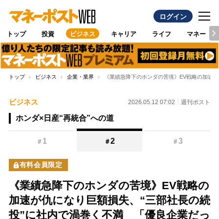
ログイン
トップ
投資
ビジネス
キャリア
ライフ
マネー
トップ
ビジネス
企業・業界
《業績急降下のホンダの苦境》EV戦略の加速
ビジネス
2026.05.12 07:02
週刊ポスト
ホンダ×日産“再統合”への道
1
2
3
＃
＃
＃
有料会員限定
《業績急降下のホンダの苦境》EV戦略の
加速が仇になり巨額損失、“三部社長の続
投”に社内で渦巻く不満 「優良企業だっ