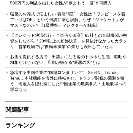
500万円の利益を出した女性が“夢よもう一度”と再購入
猛暑のお葬式で悩ましい“喪服問題” 女性は「ワンピースを着
ていけばOK」という俗説に潜む誤解、なぜ「ジャケット」が
マストなのか？《1級葬祭ディレクターが解説》
【クレジット決済代行・全東信が破産】63社もの金融機関が融
資をしながら「20年以上の粉飾決算」を見抜けなかったカラク
リ 営業現場では“自転車操業”の焦りも表出していた
お酒を提供する店で「出禁」になる客のトホホな生態 嘔吐や
粗相だけじゃない、店側が嫌がる“最悪の客”とは
急増する中国企業の“国籍ロンダリング” SHEIN、TikTok、
Temu…本社機能を海外に移転させ、トランプ関税の回避を狙
う 現地人を隠れ蓑にした中国企業の農業参入・土地取得への
懸念も
関連記事
ランキング