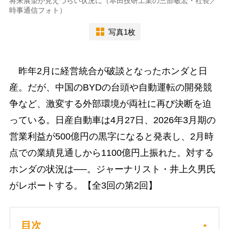
将来展望が見えづらい状況に（本田技研工業の三部敏宏・社長／
時事通信フォト）
写真1枚
昨年2月に経営統合が破談となったホンダと日
産。だが、中国のBYDの台頭や自動運転の開発競
争など、激変する外部環境が両社に再び決断を迫
っている。日産自動車は4月27日、2026年3月期の
営業利益が500億円の黒字になると発表し、2月時
点での業績見通しから1100億円上振れた。対する
ホンダの状況は──。ジャーナリスト・井上久男氏
がレポートする。【全3回の第2回】
目次