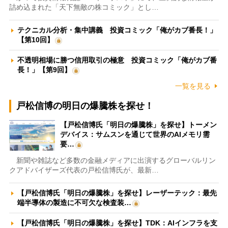
詰め込まれた「天下無敵の株コミック」とし…
テクニカル分析・集中講義 投資コミック「俺がカブ番長！」
【第10回】
不透明相場に勝つ信用取引の極意 投資コミック「俺がカブ番
長！」【第9回】
一覧を見る
戸松信博の明日の爆騰株を探せ！
【戸松信博氏「明日の爆騰株」を探せ】トーメン
デバイス：サムスンを通じて世界のAIメモリ需
要…
新聞や雑誌など多数の金融メディアに出演するグローバルリン
クアドバイザーズ代表の戸松信博氏が、最新…
【戸松信博氏「明日の爆騰株」を探せ】レーザーテック：最先
端半導体の製造に不可欠な検査装…
【戸松信博氏「明日の爆騰株」を探せ】TDK：AIインフラを支