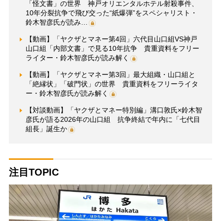
「怪文書」の世界 神戸オリエンタルホテル射殺事件、
10年分裂抗争で飛び交った“紙爆弾”をスペシャリスト・
鈴木智彦氏が読み…
【動画】「ヤクザとマネー第4回」六代目山口組VS神戸
山口組「内部文書」で見る10年抗争 貴重資料をフリー
ライター・鈴木智彦氏が読み解く
【動画】「ヤクザとマネー第3回」最大組織・山口組と
「絶縁状」「破門状」の世界 貴重資料をフリーライタ
ー・鈴木智彦氏が読み解く
【対談動画】「ヤクザとマネー特別編」溝口敦氏×鈴木智
彦氏が語る2026年の山口組 抗争終結で年内に「七代目
組長」誕生か
注目TOPIC