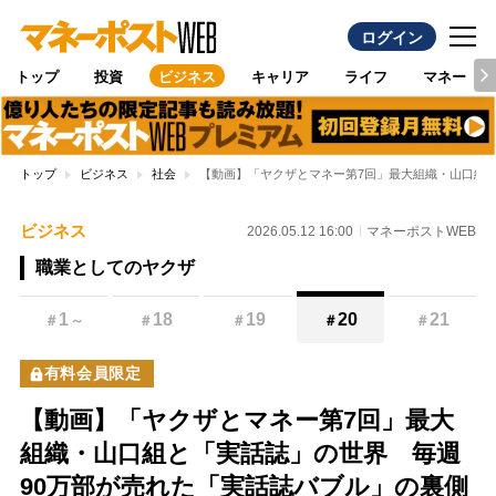
ログイン
トップ
投資
ビジネス
キャリア
ライフ
マネー
トップ
ビジネス
社会
【動画】「ヤクザとマネー第7回」最大組織・山口組
ビジネス
2026.05.12 16:00
マネーポストWEB
職業としてのヤクザ
1
18
19
20
21
＃
～
＃
＃
＃
＃
有料会員限定
【動画】「ヤクザとマネー第7回」最大
組織・山口組と「実話誌」の世界 毎週
90万部が売れた「実話誌バブル」の裏側