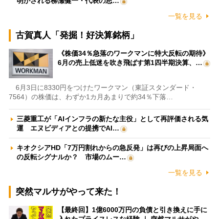
明かされる柳瀬健一・代表の思…
一覧を見る
古賀真人「発掘！好決算銘柄」
《株価34％急落のワークマンに特大反転の期待》
6月の売上低迷を吹き飛ばす第1四半期決算、…
6月3日に8330円をつけたワークマン（東証スタンダード・
7564）の株価は、わずか1カ月あまりで約34％下落…
三菱重工が「AIインフラの新たな主役」として再評価される気
運 エヌビディアとの提携でAI…
キオクシアHD「7万円割れからの急反発」は再びの上昇局面へ
の反転シグナルか？ 市場のムー…
一覧を見る
突然マルサがやって来た！
【最終回】1億6000万円の負債と引き換えに手に
入れたプライスレスな経験 ｜ 突然マルサがや…