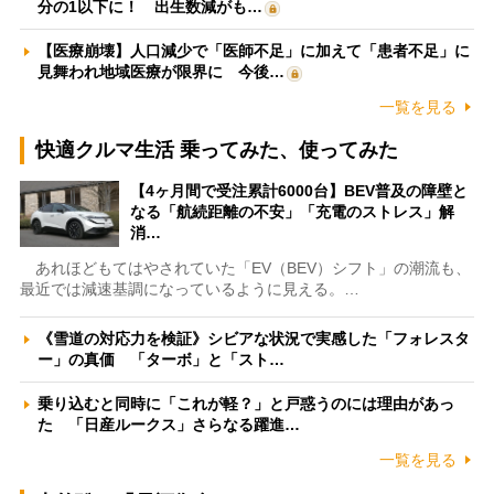
分の1以下に！ 出生数減がも…
【医療崩壊】人口減少で「医師不足」に加えて「患者不足」に
見舞われ地域医療が限界に 今後…
一覧を見る
快適クルマ生活 乗ってみた、使ってみた
【4ヶ月間で受注累計6000台】BEV普及の障壁と
なる「航続距離の不安」「充電のストレス」解
消…
あれほどもてはやされていた「EV（BEV）シフト」の潮流も、
最近では減速基調になっているように見える。…
《雪道の対応力を検証》シビアな状況で実感した「フォレスタ
ー」の真価 「ターボ」と「スト…
乗り込むと同時に「これが軽？」と戸惑うのには理由があっ
た 「日産ルークス」さらなる躍進…
一覧を見る