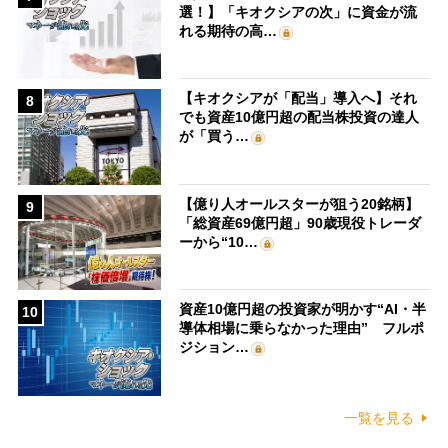
選！】「キオクシアの次」に資金が流
れる期待の高…
【キオクシアが「配当」導入へ】それ
8
でも資産10億円超の配当株投資の達人
が「買う…
【億り人オールスターが狙う20銘柄】
9
「総資産69億円超」90歳現役トレーダ
ーから“10…
資産10億円超の投資家が明かす“AI・半
10
導体相場に乗らなかった理由” フルポ
ジション…
一覧を見る