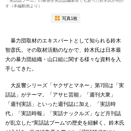
「実話誌ブーム」の裏側を実話誌編集長でもあった鈴木氏が明か
す（本編動画より）
写真1枚
暴力団取材のエキスパートとして知られる鈴木
智彦氏。その取材活動のなかで、鈴木氏は日本最
大の暴力団組織・山口組に関する様々な資料を入
手してきた。
大反響シリーズ「ヤクザとマネー」第7回は「実
話誌」がテーマ。「アサヒ芸能」「週刊大衆」
「週刊実話」といった週刊誌に加え、「実話時
代」「実話時報」「実話ナックルズ」など月刊誌
が乱立した“実話誌ブーム”の歴史を紐解く。鈴木氏