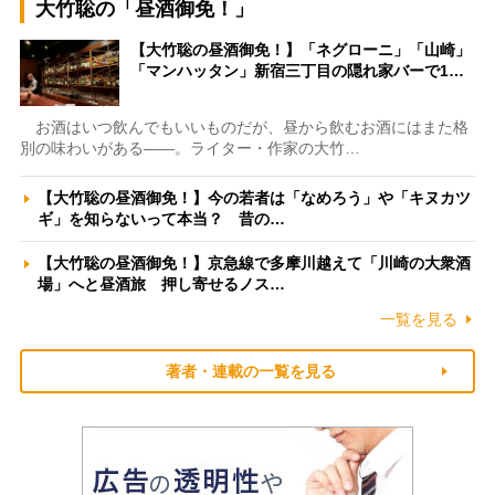
大竹聡の「昼酒御免！」
【大竹聡の昼酒御免！】「ネグローニ」「山崎」
「マンハッタン」新宿三丁目の隠れ家バーで1…
お酒はいつ飲んでもいいものだが、昼から飲むお酒にはまた格
別の味わいがある――。ライター・作家の大竹…
【大竹聡の昼酒御免！】今の若者は「なめろう」や「キヌカツ
ギ」を知らないって本当？ 昔の…
【大竹聡の昼酒御免！】京急線で多摩川越えて「川崎の大衆酒
場」へと昼酒旅 押し寄せるノス…
一覧を見る
著者・連載の一覧を見る