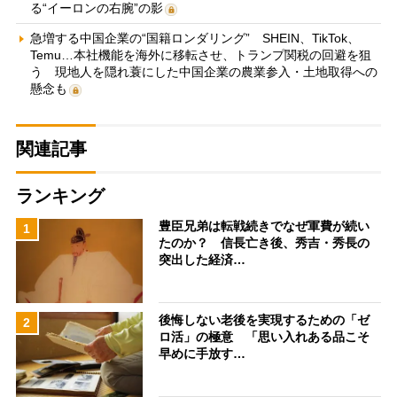
る“イーロンの右腕”の影
急増する中国企業の“国籍ロンダリング” SHEIN、TikTok、
Temu…本社機能を海外に移転させ、トランプ関税の回避を狙
う 現地人を隠れ蓑にした中国企業の農業参入・土地取得への
懸念も
関連記事
ランキング
豊臣兄弟は転戦続きでなぜ軍費が続い
1
たのか？ 信長亡き後、秀吉・秀長の
突出した経済…
後悔しない老後を実現するための「ゼ
2
ロ活」の極意 「思い入れある品こそ
早めに手放す…