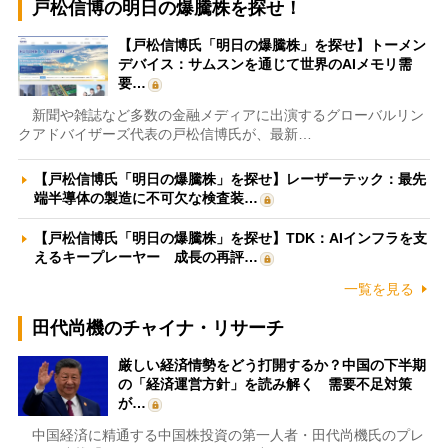
戸松信博の明日の爆騰株を探せ！
【戸松信博氏「明日の爆騰株」を探せ】トーメン
デバイス：サムスンを通じて世界のAIメモリ需
要…
新聞や雑誌など多数の金融メディアに出演するグローバルリン
クアドバイザーズ代表の戸松信博氏が、最新…
【戸松信博氏「明日の爆騰株」を探せ】レーザーテック：最先
端半導体の製造に不可欠な検査装…
【戸松信博氏「明日の爆騰株」を探せ】TDK：AIインフラを支
えるキープレーヤー 成長の再評…
一覧を見る
田代尚機のチャイナ・リサーチ
厳しい経済情勢をどう打開するか？中国の下半期
の「経済運営方針」を読み解く 需要不足対策
が…
中国経済に精通する中国株投資の第一人者・田代尚機氏のプレ