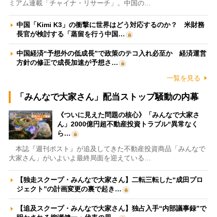
ミアム連載「チャイナ・リサーチ」。中国の…
中国「Kimi K3」の衝撃に世界はどう対応するのか？ 米財務
長官が検討する「蒸留を行う中国…
中国経済“予想外の低成長”で政策のテコ入れ必至か 経済運営
方針の修正で成長加速が予想さ…
一覧を見る
「みんなで大家さん」配当ストップ騒動の内幕
《ついに見えた問題の核心》「みんなで大家さ
ん」2000億円超不動産投資トラブル“異常なく
ら…
本誌『週刊ポスト』が追及してきた不動産投資商品「みんなで
大家さん」がいよいよ最終局面を迎えている…
【独走スクープ・みんなで大家さん】二転三転した“成田プロ
ジェクト”の計画変更の裏で起き…
【追及スクープ・みんなで大家さん】独占入手“内部議事録”で