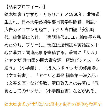
【話者プロフィール】
鈴木智彦（すずき・ともひこ）／1966年、北海道
生まれ。日本大学藝術学部写真学科除籍。雑誌・
広告カメラマンを経て、ヤクザ専門誌『実話時
代』編集部に入社。『実話時代BULL』編集長を務
めたのち、フリーに。現在は週刊誌や実話誌を中
心に暴力団関連記事を寄稿する。著書に『サカナ
とヤクザ 暴力団の巨大資金源「密漁ビジネス」を
追う』（小学館）、『潜入ルポ ヤクザの修羅場』
（文春新書）、『ヤクザと原発 福島第一潜入記』
（文春文庫）など多数。溝口敦氏との共著に『教
養としてのヤクザ』（小学館新書）などがある。
鈴木智彦氏が”実話誌”の歴史と制作の裏側を動画で