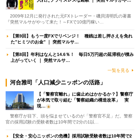
2009年12月に発行された元FXトレーダー・磯貝清明氏の著書
『突然マルサがやって来た！～FXで10億円稼い…
【第9回】もう一度FXでリベンジ！ 種銭は差し押さえを免れ
た”ヒミツのお金” ｜ 突然マルサ…
【第8回】年利はなんと14.6％！ 毎日5万円超の延滞税が積み
上がっていく ｜ 突然マルサ…
一覧を見る
河合雅司「人口減少ニッポンの活路」
【「警察官離れ」に歯止めはかかるか？】警察庁
が本気で取り組む「警察組織の構造改革」 実
現…
警察庁が目下、頭を悩ませているのが「警察官不足」だ。警察
官の採用試験の受験者数は10年間で2分の1以…
【安全・安心ニッポンの危機】採用試験受験者数は10年間で2