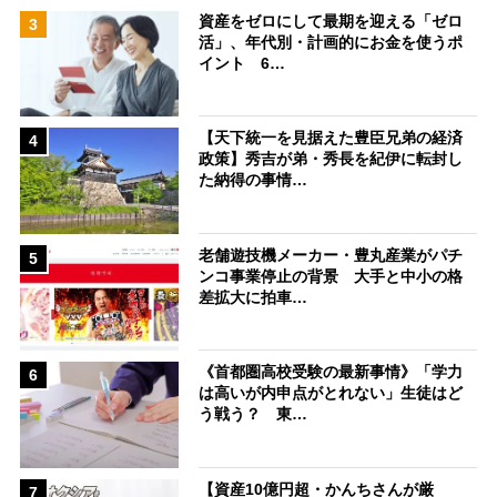
資産をゼロにして最期を迎える「ゼロ
3
活」、年代別・計画的にお金を使うポ
イント 6…
【天下統一を見据えた豊臣兄弟の経済
4
政策】秀吉が弟・秀長を紀伊に転封し
た納得の事情…
老舗遊技機メーカー・豊丸産業がパチ
5
ンコ事業停止の背景 大手と中小の格
差拡大に拍車…
《首都圏高校受験の最新事情》「学力
6
は高いが内申点がとれない」生徒はど
う戦う？ 東…
【資産10億円超・かんちさんが厳
7