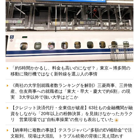
「約5時間かかるし、料金も高いのになぜ？」東京～博多間の
移動に飛行機ではなく新幹線を選ぶ人の事情
《商社の大学別就職者数ランキングを解剖》三菱商事、三井物
産、住友商事への就職者は「東大・早大・慶大で約6割」の現
実 3大学以外で強い大学はどこか
【クレジット決済代行・全東信が破産】63社もの金融機関が融
資をしながら「20年以上の粉飾決算」を見抜けなかったカラク
リ 営業現場では“自転車操業”の焦りも表出していた
【納車時に複数の事故】テスラジャパン“多額のEV補助金”で注
文殺到、現場は大混乱 トラブル続発の背後に見え隠れす