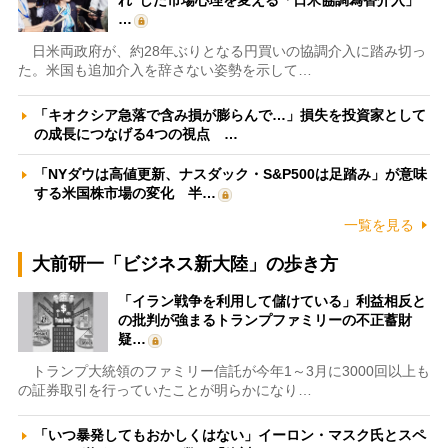
…
日米両政府が、約28年ぶりとなる円買いの協調介入に踏み切っ
た。米国も追加介入を辞さない姿勢を示して…
「キオクシア急落で含み損が膨らんで…」損失を投資家として
の成長につなげる4つの視点 …
「NYダウは高値更新、ナスダック・S&P500は足踏み」が意味
する米国株市場の変化 半…
一覧を見る
大前研一「ビジネス新大陸」の歩き方
「イラン戦争を利用して儲けている」利益相反と
の批判が強まるトランプファミリーの不正蓄財
疑…
トランプ大統領のファミリー信託が今年1～3月に3000回以上も
の証券取引を行っていたことが明らかになり…
「いつ暴発してもおかしくはない」イーロン・マスク氏とスペ