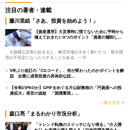
注目の著者・連載
藤川里絵「さあ、投資を始めよう！」
【資産運用】大災害時に慌てないために平時から
備えておきたい3つのポイント「資産の棚卸し…
大規模な災害が起きると、株式市場が大きく動いたり、取引環
境が不安定になったりすることがある。一方…
5年ぶり改訂の「CGコード」、何が変わったのかポイントを解
説 企業に成長投資の具体的な説…
【令和のPKOか】GPIFをめぐる片山財務相の「円資産への投
資拡大」発言の波紋 「国債重視」…
一覧を見る
森口亮「まるわかり市況分析」
「トレンド転換のスイッチになり得る」“介入慣
れ”した市場心理を変える「日米協調為替介入」