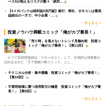
ースXが抱えるリスクの数々「絶対…
【3メガバンクは純利益5兆円超】銀行、商社、ゼネコンは最高
益続出の一方で、中小企業・…
一覧を見る
投資ノウハウ満載コミック「俺がカブ番長！」
「売り時」を逃さないトレンド見極め術 投資コ
ミック「俺がカブ番長！」【第11回】
かつて投資情報雑誌「マネーポスト」にて、圧倒的な情報量が
詰め込まれた「天下無敵の株コミック」とし…
テクニカル分析・集中講義 投資コミック「俺がカブ番長！」
【第10回】
不透明相場に勝つ信用取引の極意 投資コミック「俺がカブ番
長！」【第9回】
一覧を見る