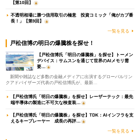
【第10回】
不透明相場に勝つ信用取引の極意 投資コミック「俺がカブ番
長！」【第9回】
一覧を見る
戸松信博の明日の爆騰株を探せ！
【戸松信博氏「明日の爆騰株」を探せ】トーメン
デバイス：サムスンを通じて世界のAIメモリ需
要…
新聞や雑誌など多数の金融メディアに出演するグローバルリン
クアドバイザーズ代表の戸松信博氏が、最新…
【戸松信博氏「明日の爆騰株」を探せ】レーザーテック：最先
端半導体の製造に不可欠な検査装…
【戸松信博氏「明日の爆騰株」を探せ】TDK：AIインフラを支
えるキープレーヤー 成長の再評…
一覧を見る