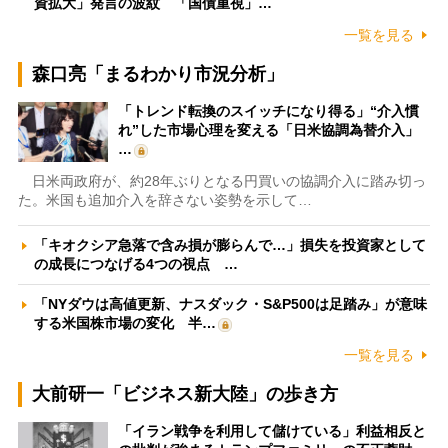
資拡大」発言の波紋 「国債重視」…
一覧を見る
森口亮「まるわかり市況分析」
「トレンド転換のスイッチになり得る」“介入慣
れ”した市場心理を変える「日米協調為替介入」
…
日米両政府が、約28年ぶりとなる円買いの協調介入に踏み切っ
た。米国も追加介入を辞さない姿勢を示して…
「キオクシア急落で含み損が膨らんで…」損失を投資家として
の成長につなげる4つの視点 …
「NYダウは高値更新、ナスダック・S&P500は足踏み」が意味
する米国株市場の変化 半…
一覧を見る
大前研一「ビジネス新大陸」の歩き方
「イラン戦争を利用して儲けている」利益相反と