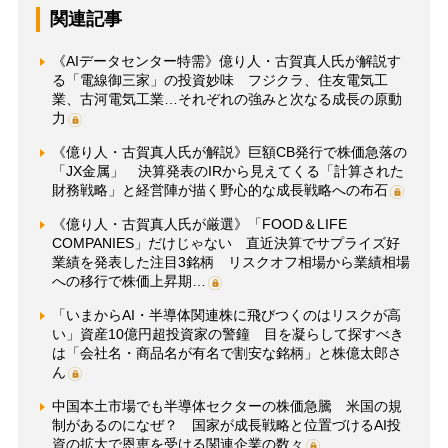
関連記事
《AIデータセンター特需》億り人・古賀真人氏が解説す
る「電線御三家」の投資妙味 フジクラ、住友電気工
業、古河電気工業…それぞれの強みと次なる成長の原動
力
《億り人・古賀真人氏が解説》巨額CB発行で株価急落の
「JX金属」 決算発表のIRから見えてくる「計算された
財務戦略」と経営陣が描く野心的な成長戦略への布石
《億り人・古賀真人氏が厳選》「FOOD＆LIFE
COMPANIES」だけじゃない 直近決算でサプライズ好
業績を発表した注目3銘柄 リスクオフ相場から業績相場
への移行で株価上昇期…
「いまからAI・半導体関連株に飛びつくのはリスクが高
い」資産10億円超投資家の警鐘 目を凝らして探すべき
は「会社名・商品名が有名で割安な銘柄」と株億太郎さ
ん
中国本土市場でも半導体セクターの株価急騰 米国の規
制があるのになぜ？ 国家が成長戦略と位置づけるAI投
資の拡大で恩恵を受ける関連企業の数々