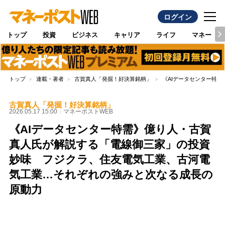
ログイン
トップ
投資
ビジネス
キャリア
ライフ
マネー
トップ
連載・著者
古賀真人「発掘！好決算銘柄」
《AIデータセンター特
古賀真人「発掘！好決算銘柄」
2026.05.17 15:00
マネーポストWEB
《AIデータセンター特需》億り人・古賀
真人氏が解説する「電線御三家」の投資
妙味 フジクラ、住友電気工業、古河電
気工業…それぞれの強みと次なる成長の
原動力
Loaded
:
100.00%
/
Unmute