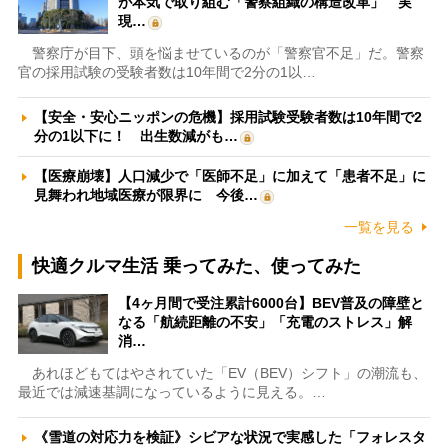
が本気で取り組む「警察組織の構造改革」 実
現…
警察庁が目下、頭を悩ませているのが「警察官不足」だ。警察
官の採用試験の受験者数は10年間で2分の1以…
【安全・安心ニッポンの危機】採用試験受験者数は10年間で2
分の1以下に！ 出生数減がも…
【医療崩壊】人口減少で「医師不足」に加えて「患者不足」に
見舞われ地域医療が限界に 今後…
一覧を見る
快適クルマ生活 乗ってみた、使ってみた
【4ヶ月間で受注累計6000台】BEV普及の障壁と
なる「航続距離の不安」「充電のストレス」解
消…
あれほどもてはやされていた「EV（BEV）シフト」の潮流も、
最近では減速基調になっているように見える。…
《雪道の対応力を検証》シビアな状況で実感した「フォレスタ