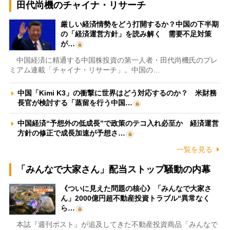
田代尚機のチャイナ・リサーチ
厳しい経済情勢をどう打開するか？中国の下半期
の「経済運営方針」を読み解く 需要不足対策
が…
中国経済に精通する中国株投資の第一人者・田代尚機氏のプレ
ミアム連載「チャイナ・リサーチ」。中国の…
中国「Kimi K3」の衝撃に世界はどう対応するのか？ 米財務
長官が検討する「蒸留を行う中国…
中国経済“予想外の低成長”で政策のテコ入れ必至か 経済運営
方針の修正で成長加速が予想さ…
一覧を見る
「みんなで大家さん」配当ストップ騒動の内幕
《ついに見えた問題の核心》「みんなで大家さ
ん」2000億円超不動産投資トラブル“異常なく
ら…
本誌『週刊ポスト』が追及してきた不動産投資商品「みんなで