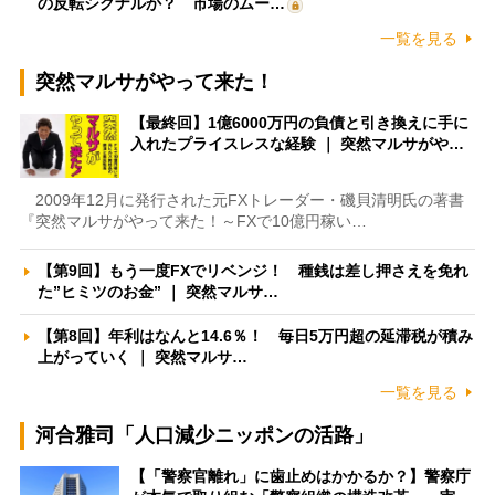
の反転シグナルか？ 市場のムー…
一覧を見る
突然マルサがやって来た！
【最終回】1億6000万円の負債と引き換えに手に
入れたプライスレスな経験 ｜ 突然マルサがや…
2009年12月に発行された元FXトレーダー・磯貝清明氏の著書
『突然マルサがやって来た！～FXで10億円稼い…
【第9回】もう一度FXでリベンジ！ 種銭は差し押さえを免れ
た”ヒミツのお金” ｜ 突然マルサ…
【第8回】年利はなんと14.6％！ 毎日5万円超の延滞税が積み
上がっていく ｜ 突然マルサ…
一覧を見る
河合雅司「人口減少ニッポンの活路」
【「警察官離れ」に歯止めはかかるか？】警察庁