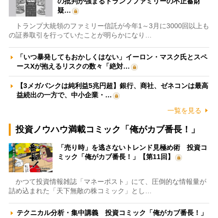
の批判が強まるトランプファミリーの不正蓄財
疑…
トランプ大統領のファミリー信託が今年1～3月に3000回以上も
の証券取引を行っていたことが明らかになり…
「いつ暴発してもおかしくはない」イーロン・マスク氏とスペ
ースXが抱えるリスクの数々「絶対…
【3メガバンクは純利益5兆円超】銀行、商社、ゼネコンは最高
益続出の一方で、中小企業・…
一覧を見る
投資ノウハウ満載コミック「俺がカブ番長！」
「売り時」を逃さないトレンド見極め術 投資コ
ミック「俺がカブ番長！」【第11回】
かつて投資情報雑誌「マネーポスト」にて、圧倒的な情報量が
詰め込まれた「天下無敵の株コミック」とし…
テクニカル分析・集中講義 投資コミック「俺がカブ番長！」