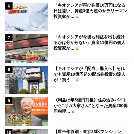
「キオクシアが再び株価10万円になる
6
日は遠い」資産3億円超のサラリーマン
投資家が…
「キオクシアが今後も利益を出し続け
7
るかは分からない」資産11億円の個人
投資家が…
【キオクシアが「配当」導入へ】それ
8
でも資産10億円超の配当株投資の達人
が「買う…
《利益は年5億円前後》住み込みバイト
9
から“ギガ大家さん”となった資産200億
円税理…
【世帯年収別・東京23区マンション
10