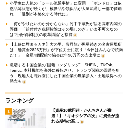
小学生に人気の「シール流通事情」に変調 「ボンドロ」は依
然品薄状態が続くが、模倣品や類似品が大量流通し一部で値崩
れ 「選別が本格化する時代に」
「何がやりたいのか分からない」竹中平蔵氏が語る高市内閣の
評価 「給付付き税額控除はその場しのぎ」いま不可欠なの
は“社会保障制度の改革議論”と指摘
【土俵に埋まるカネ】大の里、豊昇龍が黒星続きの名古屋場所
は「懸賞金2826万円」が下位力士に渡り「今日はみんなで焼肉
だ！」 金星4個配給で協会は年96万円の支出増に
急増する中国企業の“国籍ロンダリング” SHEIN、TikTok、
Temu…本社機能を海外に移転させ、トランプ関税の回避を狙
う 現地人を隠れ蓑にした中国企業の農業参入・土地取得への
懸念も
ランキング
【資産10億円超・かんちさんが厳
1
選！】「キオクシアの次」に資金が流
れる期待の高…