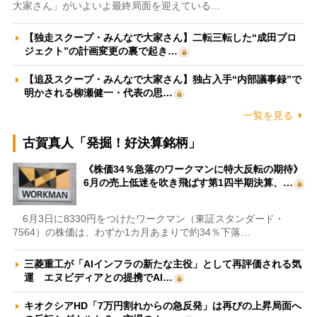
大家さん」がいよいよ最終局面を迎えている…
【独走スクープ・みんなで大家さん】二転三転した“成田プロ
ジェクト”の計画変更の裏で起き…
【追及スクープ・みんなで大家さん】独占入手“内部議事録”で
明かされる柳瀬健一・代表の思…
一覧を見る
古賀真人「発掘！好決算銘柄」
《株価34％急落のワークマンに特大反転の期待》
6月の売上低迷を吹き飛ばす第1四半期決算、…
6月3日に8330円をつけたワークマン（東証スタンダード・
7564）の株価は、わずか1カ月あまりで約34％下落…
三菱重工が「AIインフラの新たな主役」として再評価される気
運 エヌビディアとの提携でAI…
キオクシアHD「7万円割れからの急反発」は再びの上昇局面へ