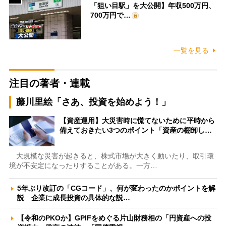
「狙い目駅」を大公開】年収500万円、
700万円で…
一覧を見る
注目の著者・連載
藤川里絵「さあ、投資を始めよう！」
【資産運用】大災害時に慌てないために平時から
備えておきたい3つのポイント「資産の棚卸し…
大規模な災害が起きると、株式市場が大きく動いたり、取引環
境が不安定になったりすることがある。一方…
5年ぶり改訂の「CGコード」、何が変わったのかポイントを解
説 企業に成長投資の具体的な説…
【令和のPKOか】GPIFをめぐる片山財務相の「円資産への投