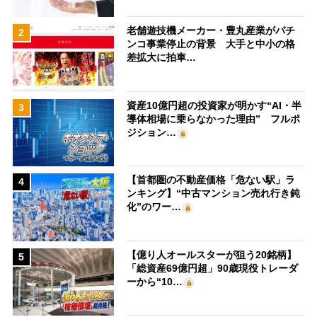
老舗遊技機メーカー・豊丸産業がパチ
2
ンコ事業停止の背景 大手と中小の格
差拡大に拍車…
資産10億円超の投資家が明かす“AI・半
3
導体相場に乗らなかった理由” フルポ
ジション…
【首都圏の不動産価格「危ない駅」ラ
4
ンキング】“中古マンション売れ行き鈍
化”のワー…
【億り人オールスターが狙う20銘柄】
5
「総資産69億円超」90歳現役トレーダ
ーから“10…