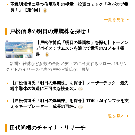
不透明相場に勝つ信用取引の極意 投資コミック「俺がカブ番
長！」【第9回】
一覧を見る
戸松信博の明日の爆騰株を探せ！
【戸松信博氏「明日の爆騰株」を探せ】トーメン
デバイス：サムスンを通じて世界のAIメモリ需
要…
新聞や雑誌など多数の金融メディアに出演するグローバルリン
クアドバイザーズ代表の戸松信博氏が、最新…
【戸松信博氏「明日の爆騰株」を探せ】レーザーテック：最先
端半導体の製造に不可欠な検査装…
【戸松信博氏「明日の爆騰株」を探せ】TDK：AIインフラを支
えるキープレーヤー 成長の再評…
一覧を見る
田代尚機のチャイナ・リサーチ