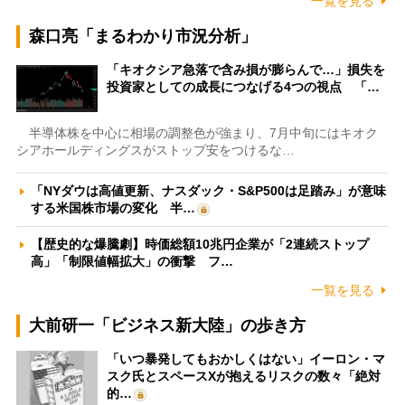
一覧を見る
森口亮「まるわかり市況分析」
「キオクシア急落で含み損が膨らんで…」損失を
投資家としての成長につなげる4つの視点 「…
半導体株を中心に相場の調整色が強まり、7月中旬にはキオク
シアホールディングスがストップ安をつけるな…
「NYダウは高値更新、ナスダック・S&P500は足踏み」が意味
する米国株市場の変化 半…
【歴史的な爆騰劇】時価総額10兆円企業が「2連続ストップ
高」「制限値幅拡大」の衝撃 フ…
一覧を見る
大前研一「ビジネス新大陸」の歩き方
「いつ暴発してもおかしくはない」イーロン・マ
スク氏とスペースXが抱えるリスクの数々「絶対
的…