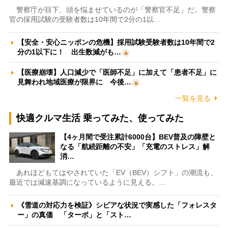
警察庁が目下、頭を悩ませているのが「警察官不足」だ。警察
官の採用試験の受験者数は10年間で2分の1以…
【安全・安心ニッポンの危機】採用試験受験者数は10年間で2
分の1以下に！ 出生数減がも…
【医療崩壊】人口減少で「医師不足」に加えて「患者不足」に
見舞われ地域医療が限界に 今後…
一覧を見る
快適クルマ生活 乗ってみた、使ってみた
【4ヶ月間で受注累計6000台】BEV普及の障壁と
なる「航続距離の不安」「充電のストレス」解
消…
あれほどもてはやされていた「EV（BEV）シフト」の潮流も、
最近では減速基調になっているように見える。…
《雪道の対応力を検証》シビアな状況で実感した「フォレスタ
ー」の真価 「ターボ」と「スト…