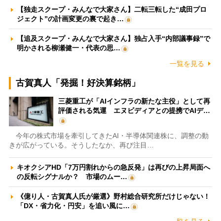
【独走スクープ・みんなで大家さん】二転三転した“成田プロ
ジェクト”の計画変更の裏で起き…
【追及スクープ・みんなで大家さん】独占入手“内部議事録”で
明かされる柳瀬健一・代表の思…
一覧を見る
古賀真人「発掘！好決算銘柄」
三菱重工が「AIインフラの新たな主役」として再
評価される気運 エヌビディアとの提携でAIデ…
今年の株式市場を牽引してきたAI・半導体関連株に、調整の動
きが広がっている。そうしたなか、再び注目…
キオクシアHD「7万円割れからの急反発」は再びの上昇局面へ
の反転シグナルか？ 市場のムー…
《億り人・古賀真人氏が厳選》野村総合研究所だけじゃない！
「DX・省力化・円安」を追い風に…