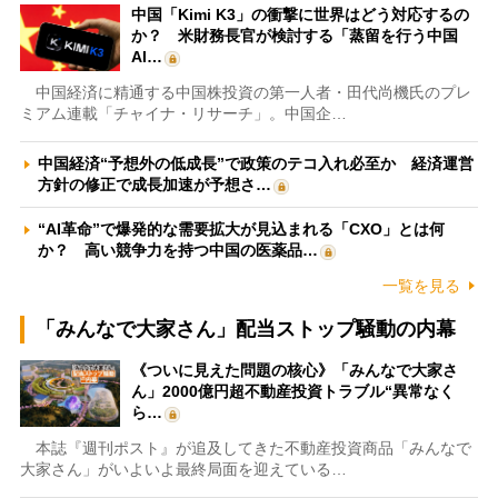
中国「Kimi K3」の衝撃に世界はどう対応するの
か？ 米財務長官が検討する「蒸留を行う中国
AI…
中国経済に精通する中国株投資の第一人者・田代尚機氏のプレ
ミアム連載「チャイナ・リサーチ」。中国企…
中国経済“予想外の低成長”で政策のテコ入れ必至か 経済運営
方針の修正で成長加速が予想さ…
“AI革命”で爆発的な需要拡大が見込まれる「CXO」とは何
か？ 高い競争力を持つ中国の医薬品…
一覧を見る
「みんなで大家さん」配当ストップ騒動の内幕
《ついに見えた問題の核心》「みんなで大家さ
ん」2000億円超不動産投資トラブル“異常なく
ら…
本誌『週刊ポスト』が追及してきた不動産投資商品「みんなで
大家さん」がいよいよ最終局面を迎えている…