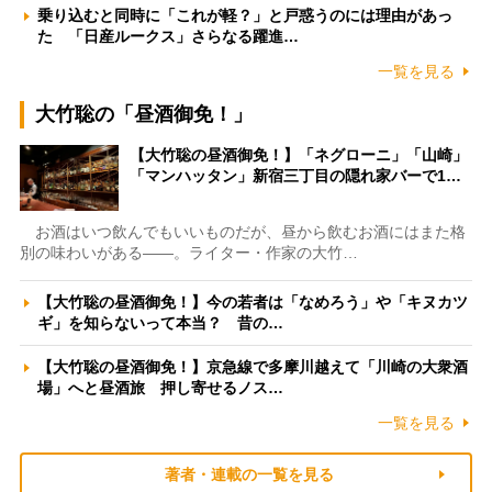
乗り込むと同時に「これが軽？」と戸惑うのには理由があっ
た 「日産ルークス」さらなる躍進…
一覧を見る
大竹聡の「昼酒御免！」
【大竹聡の昼酒御免！】「ネグローニ」「山崎」
「マンハッタン」新宿三丁目の隠れ家バーで1…
お酒はいつ飲んでもいいものだが、昼から飲むお酒にはまた格
別の味わいがある――。ライター・作家の大竹…
【大竹聡の昼酒御免！】今の若者は「なめろう」や「キヌカツ
ギ」を知らないって本当？ 昔の…
【大竹聡の昼酒御免！】京急線で多摩川越えて「川崎の大衆酒
場」へと昼酒旅 押し寄せるノス…
一覧を見る
著者・連載の一覧を見る