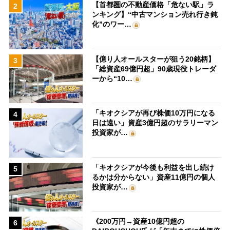
【首都圏の不動産価格「危ない駅」ラ
2
ンキング】“中古マンション売れ行き鈍
化”のワー…
【億り人オールスターが狙う20銘柄】
3
「総資産69億円超」90歳現役トレーダ
ーから“10…
「キオクシアが再び株価10万円になる
4
日は遠い」資産3億円超のサラリーマン
投資家が…
「キオクシアが今後も利益を出し続け
5
るかは分からない」資産11億円の個人
投資家が…
《200万円→資産10億円超の
6