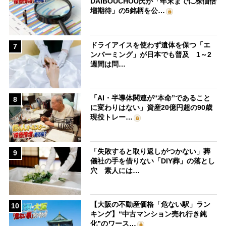
DAIBOUCHOU氏が「年末までに株価倍
増期待」の5銘柄を公…
ドライアイスを使わず遺体を保つ「エ
7
ンバーミング」が日本でも普及 1～2
週間は問…
「AI・半導体関連が“本命”であること
8
に変わりはない」資産20億円超の90歳
現役トレー…
「失敗すると取り返しがつかない」葬
9
儀社の手を借りない「DIY葬」の落とし
穴 素人には…
【大阪の不動産価格「危ない駅」ラン
10
キング】“中古マンション売れ行き鈍
化”のワース…