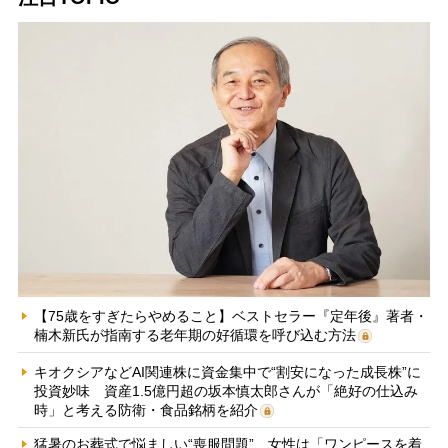
【75歳をすぎたらやめること】ベストセラー『定年後』著者・
楠木新氏が指南する老年期の好循環を呼び込む方法
キオクシアなどAI関連株に資金集中で“割安になった成長株”に
投資妙味 資産1.5億円超の坂本慎太郎さんが「絶好の仕込み
時」と考える防衛・食品銘柄を紹介
猛暑のお葬式で悩ましい“喪服問題” 女性は「ワンピースを着