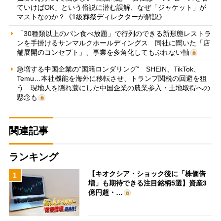
ていけばOK」という俗説に潜む誤解、なぜ「ジャケット」が
マストなのか？《1級葬祭ディレクターが解説》
「30種類以上のパン食べ放題」で行列のできる新形態レストラ
ンを手掛けるサンマルクホールディングス 同社に聞いた「店
舗展開のコンセプト」、事業を多角化してもぶれない軸
急増する中国企業の“国籍ロンダリング” SHEIN、TikTok、
Temu…本社機能を海外に移転させ、トランプ関税の回避を狙
う 現地人を隠れ蓑にした中国企業の農業参入・土地取得への
懸念も
関連記事
ランキング
【キオクシア・ショック後に「株価倍
1
増」も期待できる注目銘柄5選】資産3
億円超・…