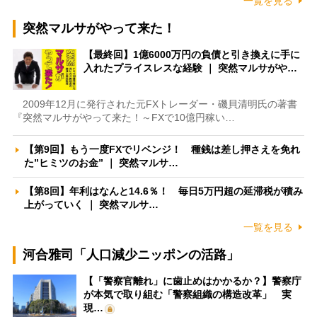
一覧を見る
突然マルサがやって来た！
【最終回】1億6000万円の負債と引き換えに手に
入れたプライスレスな経験 ｜ 突然マルサがや…
2009年12月に発行された元FXトレーダー・磯貝清明氏の著書
『突然マルサがやって来た！～FXで10億円稼い…
【第9回】もう一度FXでリベンジ！ 種銭は差し押さえを免れ
た”ヒミツのお金” ｜ 突然マルサ…
【第8回】年利はなんと14.6％！ 毎日5万円超の延滞税が積み
上がっていく ｜ 突然マルサ…
一覧を見る
河合雅司「人口減少ニッポンの活路」
【「警察官離れ」に歯止めはかかるか？】警察庁
が本気で取り組む「警察組織の構造改革」 実
現…