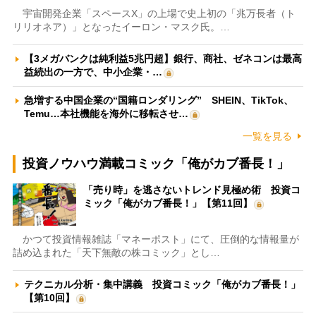
宇宙開発企業「スペースX」の上場で史上初の「兆万長者（ト
リリオネア）」となったイーロン・マスク氏。…
【3メガバンクは純利益5兆円超】銀行、商社、ゼネコンは最高
益続出の一方で、中小企業・…
急増する中国企業の“国籍ロンダリング” SHEIN、TikTok、
Temu…本社機能を海外に移転させ…
一覧を見る
投資ノウハウ満載コミック「俺がカブ番長！」
「売り時」を逃さないトレンド見極め術 投資コ
ミック「俺がカブ番長！」【第11回】
かつて投資情報雑誌「マネーポスト」にて、圧倒的な情報量が
詰め込まれた「天下無敵の株コミック」とし…
テクニカル分析・集中講義 投資コミック「俺がカブ番長！」
【第10回】