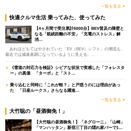
一覧を見る
快適クルマ生活 乗ってみた、使ってみた
【4ヶ月間で受注累計6000台】BEV普及の障壁と
なる「航続距離の不安」「充電のストレス」解
消…
あれほどもてはやされていた「EV（BEV）シフト」の潮流も、
最近では減速基調になっているように見える。…
《雪道の対応力を検証》シビアな状況で実感した「フォレスタ
ー」の真価 「ターボ」と「スト…
乗り込むと同時に「これが軽？」と戸惑うのには理由があっ
た 「日産ルークス」さらなる躍進…
一覧を見る
大竹聡の「昼酒御免！」
【大竹聡の昼酒御免！】「ネグローニ」「山崎」
「マンハッタン」新宿三丁目の隠れ家バーで1…