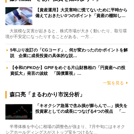
【資産運用】大災害時に慌てないために平時から
備えておきたい3つのポイント「資産の棚卸し…
大規模な災害が起きると、株式市場が大きく動いたり、取引環
境が不安定になったりすることがある。一方…
5年ぶり改訂の「CGコード」、何が変わったのかポイントを解
説 企業に成長投資の具体的な説…
【令和のPKOか】GPIFをめぐる片山財務相の「円資産への投
資拡大」発言の波紋 「国債重視」…
一覧を見る
森口亮「まるわかり市況分析」
「キオクシア急落で含み損が膨らんで…」損失を
投資家としての成長につなげる4つの視点 「…
半導体株を中心に相場の調整色が強まり、7月中旬にはキオク
シアホールディングスがストップ安をつけるな…