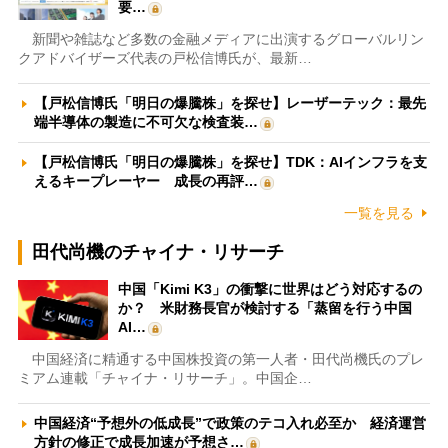
要…
新聞や雑誌など多数の金融メディアに出演するグローバルリン
クアドバイザーズ代表の戸松信博氏が、最新…
【戸松信博氏「明日の爆騰株」を探せ】レーザーテック：最先
端半導体の製造に不可欠な検査装…
【戸松信博氏「明日の爆騰株」を探せ】TDK：AIインフラを支
えるキープレーヤー 成長の再評…
一覧を見る
田代尚機のチャイナ・リサーチ
中国「Kimi K3」の衝撃に世界はどう対応するの
か？ 米財務長官が検討する「蒸留を行う中国
AI…
中国経済に精通する中国株投資の第一人者・田代尚機氏のプレ
ミアム連載「チャイナ・リサーチ」。中国企…
中国経済“予想外の低成長”で政策のテコ入れ必至か 経済運営
方針の修正で成長加速が予想さ…