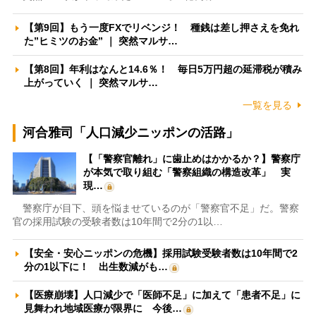
【第9回】もう一度FXでリベンジ！ 種銭は差し押さえを免れ
た”ヒミツのお金” ｜ 突然マルサ…
【第8回】年利はなんと14.6％！ 毎日5万円超の延滞税が積み
上がっていく ｜ 突然マルサ…
一覧を見る
河合雅司「人口減少ニッポンの活路」
【「警察官離れ」に歯止めはかかるか？】警察庁
が本気で取り組む「警察組織の構造改革」 実
現…
警察庁が目下、頭を悩ませているのが「警察官不足」だ。警察
官の採用試験の受験者数は10年間で2分の1以…
【安全・安心ニッポンの危機】採用試験受験者数は10年間で2
分の1以下に！ 出生数減がも…
【医療崩壊】人口減少で「医師不足」に加えて「患者不足」に
見舞われ地域医療が限界に 今後…