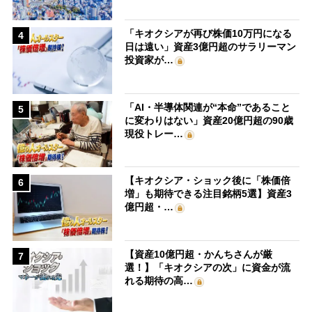
「キオクシアが再び株価10万円になる
4
日は遠い」資産3億円超のサラリーマン
投資家が…
「AI・半導体関連が“本命”であること
5
に変わりはない」資産20億円超の90歳
現役トレー…
【キオクシア・ショック後に「株価倍
6
増」も期待できる注目銘柄5選】資産3
億円超・…
【資産10億円超・かんちさんが厳
7
選！】「キオクシアの次」に資金が流
れる期待の高…