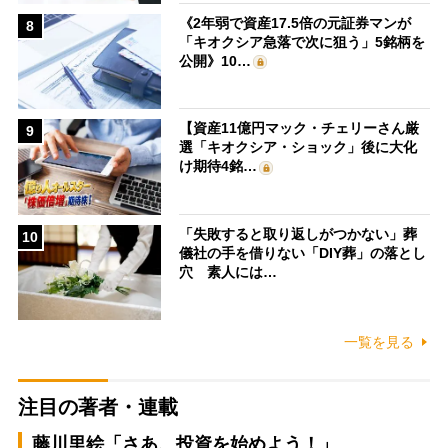
《2年弱で資産17.5倍の元証券マンが
8
「キオクシア急落で次に狙う」5銘柄を
公開》10…
【資産11億円マック・チェリーさん厳
9
選「キオクシア・ショック」後に大化
け期待4銘…
「失敗すると取り返しがつかない」葬
10
儀社の手を借りない「DIY葬」の落とし
穴 素人には…
一覧を見る
注目の著者・連載
藤川里絵「さあ、投資を始めよう！」