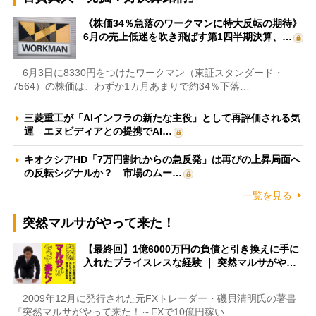
《株価34％急落のワークマンに特大反転の期待》
6月の売上低迷を吹き飛ばす第1四半期決算、…
6月3日に8330円をつけたワークマン（東証スタンダード・
7564）の株価は、わずか1カ月あまりで約34％下落…
三菱重工が「AIインフラの新たな主役」として再評価される気
運 エヌビディアとの提携でAI…
キオクシアHD「7万円割れからの急反発」は再びの上昇局面へ
の反転シグナルか？ 市場のムー…
一覧を見る
突然マルサがやって来た！
【最終回】1億6000万円の負債と引き換えに手に
入れたプライスレスな経験 ｜ 突然マルサがや…
2009年12月に発行された元FXトレーダー・磯貝清明氏の著書
『突然マルサがやって来た！～FXで10億円稼い…