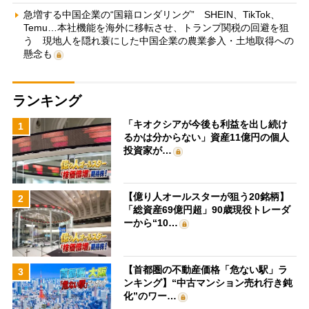
急増する中国企業の“国籍ロンダリング” SHEIN、TikTok、
Temu…本社機能を海外に移転させ、トランプ関税の回避を狙
う 現地人を隠れ蓑にした中国企業の農業参入・土地取得への
懸念も
ランキング
「キオクシアが今後も利益を出し続け
1
るかは分からない」資産11億円の個人
投資家が…
【億り人オールスターが狙う20銘柄】
2
「総資産69億円超」90歳現役トレーダ
ーから“10…
【首都圏の不動産価格「危ない駅」ラ
3
ンキング】“中古マンション売れ行き鈍
化”のワー…