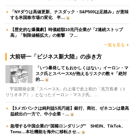
「NYダウは高値更新、ナスダック・S&P500は足踏み」が意味
する米国株市場の変化 半…
【歴史的な爆騰劇】時価総額10兆円企業が「2連続ストップ
高」「制限値幅拡大」の衝撃 フ…
一覧を見る
大前研一「ビジネス新大陸」の歩き方
「いつ暴発してもおかしくはない」イーロン・マ
スク氏とスペースXが抱えるリスクの数々「絶対
的…
宇宙開発企業「スペースX」の上場で史上初の「兆万長者（ト
リリオネア）」となったイーロン・マスク氏。…
【3メガバンクは純利益5兆円超】銀行、商社、ゼネコンは最高
益続出の一方で、中小企業・…
急増する中国企業の“国籍ロンダリング” SHEIN、TikTok、
Temu…本社機能を海外に移転させ…