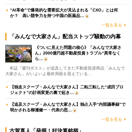
“AI革命”で爆発的な需要拡大が見込まれる「CXO」とは何
か？ 高い競争力を持つ中国の医薬品…
一覧を見る
「みんなで大家さん」配当ストップ騒動の内幕
《ついに見えた問題の核心》「みんなで大家さ
ん」2000億円超不動産投資トラブル“異常なく
ら…
本誌『週刊ポスト』が追及してきた不動産投資商品「みんなで
大家さん」がいよいよ最終局面を迎えている…
【独走スクープ・みんなで大家さん】二転三転した“成田プロ
ジェクト”の計画変更の裏で起き…
【追及スクープ・みんなで大家さん】独占入手“内部議事録”で
明かされる柳瀬健一・代表の思…
一覧を見る
古賀真人「発掘！好決算銘柄」