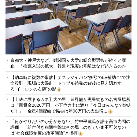
京都大・神戸大など、難関国立大学の総合型選抜が続々と廃
止 「推薦入試の拡大」報道と現実の乖離はなぜ起きるのか
【納車時に複数の事故】テスラジャパン“多額のEV補助金”で注
文殺到、現場は大混乱 トラブル続発の背後に見え隠れす
る“イーロンの右腕”の影
【土俵に埋まるカネ】大の里、豊昇龍が黒星続きの名古屋場所
は「懸賞金2826万円」が下位力士に渡り「今日はみんなで焼肉
だ！」 金星4個配給で協会は年96万円の支出増に
「何がやりたいのか分からない」竹中平蔵氏が語る高市内閣の
評価 「給付付き税額控除はその場しのぎ」いま不可欠なの
は“社会保障制度の改革議論”と指摘