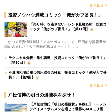
一覧を見る
投資ノウハウ満載コミック「俺がカブ番長！」
「売り時」を逃さないトレンド見極め術 投資コ
ミック「俺がカブ番長！」【第11回】
かつて投資情報雑誌「マネーポスト」にて、圧倒的な情報量が
詰め込まれた「天下無敵の株コミック」とし…
テクニカル分析・集中講義 投資コミック「俺がカブ番長！」
【第10回】
不透明相場に勝つ信用取引の極意 投資コミック「俺がカブ番
長！」【第9回】
一覧を見る
戸松信博の明日の爆騰株を探せ！
【戸松信博氏「明日の爆騰株」を探せ】トーメン
デバイス：サムスンを通じて世界のAIメモリ需