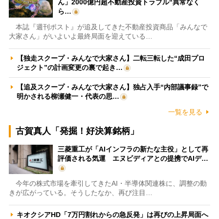
ん」2000億円超不動産投資トラブル“異常なく
ら…
本誌『週刊ポスト』が追及してきた不動産投資商品「みんなで
大家さん」がいよいよ最終局面を迎えている…
【独走スクープ・みんなで大家さん】二転三転した“成田プロ
ジェクト”の計画変更の裏で起き…
【追及スクープ・みんなで大家さん】独占入手“内部議事録”で
明かされる柳瀬健一・代表の思…
一覧を見る
古賀真人「発掘！好決算銘柄」
三菱重工が「AIインフラの新たな主役」として再
評価される気運 エヌビディアとの提携でAIデ…
今年の株式市場を牽引してきたAI・半導体関連株に、調整の動
きが広がっている。そうしたなか、再び注目…
キオクシアHD「7万円割れからの急反発」は再びの上昇局面へ