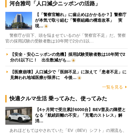
河合雅司「人口減少ニッポンの活路」
【「警察官離れ」に歯止めはかかるか？】警察庁
が本気で取り組む「警察組織の構造改革」 実
現…
警察庁が目下、頭を悩ませているのが「警察官不足」だ。警察
官の採用試験の受験者数は10年間で2分の1以…
【安全・安心ニッポンの危機】採用試験受験者数は10年間で2
分の1以下に！ 出生数減がも…
【医療崩壊】人口減少で「医師不足」に加えて「患者不足」に
見舞われ地域医療が限界に 今後…
一覧を見る
快適クルマ生活 乗ってみた、使ってみた
【4ヶ月間で受注累計6000台】BEV普及の障壁と
なる「航続距離の不安」「充電のストレス」解
消…
あれほどもてはやされていた「EV（BEV）シフト」の潮流も、