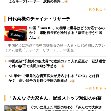
えるキープレーヤー 成長の再評…
一覧を見る
田代尚機のチャイナ・リサーチ
中国「Kimi K3」の衝撃に世界はどう対応するの
か？ 米財務長官が検討する「蒸留を行う中国
AI…
中国経済に精通する中国株投資の第一人者・田代尚機氏のプレ
ミアム連載「チャイナ・リサーチ」。中国企…
中国経済“予想外の低成長”で政策のテコ入れ必至か 経済運営
方針の修正で成長加速が予想さ…
“AI革命”で爆発的な需要拡大が見込まれる「CXO」とは何
か？ 高い競争力を持つ中国の医薬品…
一覧を見る
「みんなで大家さん」配当ストップ騒動の内幕
《ついに見えた問題の核心》「みんなで大家さ