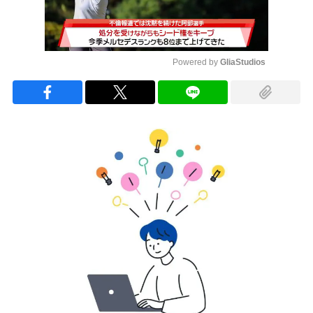
Powered by 
GliaStudios
Mute