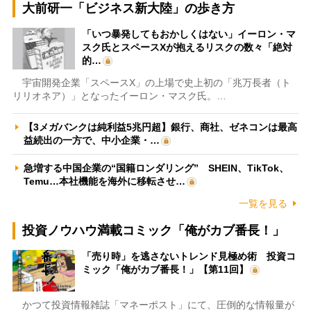
大前研一「ビジネス新大陸」の歩き方
「いつ暴発してもおかしくはない」イーロン・マ
スク氏とスペースXが抱えるリスクの数々「絶対
的…
宇宙開発企業「スペースX」の上場で史上初の「兆万長者（ト
リリオネア）」となったイーロン・マスク氏。…
【3メガバンクは純利益5兆円超】銀行、商社、ゼネコンは最高
益続出の一方で、中小企業・…
急増する中国企業の“国籍ロンダリング” SHEIN、TikTok、
Temu…本社機能を海外に移転させ…
一覧を見る
投資ノウハウ満載コミック「俺がカブ番長！」
「売り時」を逃さないトレンド見極め術 投資コ
ミック「俺がカブ番長！」【第11回】
かつて投資情報雑誌「マネーポスト」にて、圧倒的な情報量が