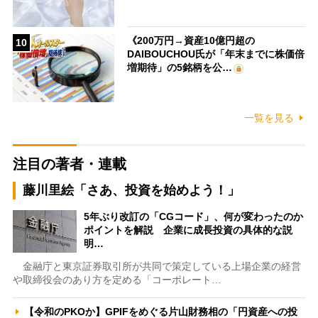
《200万円→資産10億円超の
10
DAIBOUCHOU氏が「年末までに株価倍
増期待」の5銘柄を公…
一覧を見る
注目の著者・連載
藤川里絵「さあ、投資を始めよう！」
5年ぶり改訂の「CGコード」、何が変わったのか
ポイントを解説 企業に成長投資の具体的な説
明…
金融庁と東京証券取引所が共同で策定している上場企業の経営
や取締役会のあり方を定める「コーポレート…
【令和のPKOか】GPIFをめぐる片山財務相の「円資産への投