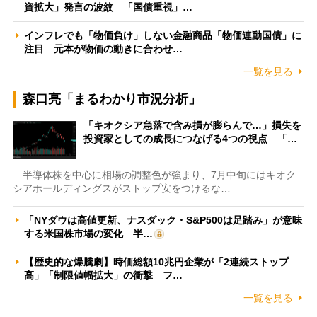
資拡大」発言の波紋 「国債重視」…
インフレでも「物価負け」しない金融商品「物価連動国債」に
注目 元本が物価の動きに合わせ…
一覧を見る
森口亮「まるわかり市況分析」
「キオクシア急落で含み損が膨らんで…」損失を
投資家としての成長につなげる4つの視点 「…
半導体株を中心に相場の調整色が強まり、7月中旬にはキオク
シアホールディングスがストップ安をつけるな…
「NYダウは高値更新、ナスダック・S&P500は足踏み」が意味
する米国株市場の変化 半…
【歴史的な爆騰劇】時価総額10兆円企業が「2連続ストップ
高」「制限値幅拡大」の衝撃 フ…
一覧を見る