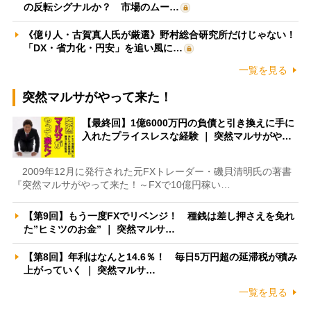
の反転シグナルか？ 市場のムー…
《億り人・古賀真人氏が厳選》野村総合研究所だけじゃない！
「DX・省力化・円安」を追い風に…
一覧を見る
突然マルサがやって来た！
【最終回】1億6000万円の負債と引き換えに手に
入れたプライスレスな経験 ｜ 突然マルサがや…
2009年12月に発行された元FXトレーダー・磯貝清明氏の著書
『突然マルサがやって来た！～FXで10億円稼い…
【第9回】もう一度FXでリベンジ！ 種銭は差し押さえを免れ
た”ヒミツのお金” ｜ 突然マルサ…
【第8回】年利はなんと14.6％！ 毎日5万円超の延滞税が積み
上がっていく ｜ 突然マルサ…
一覧を見る