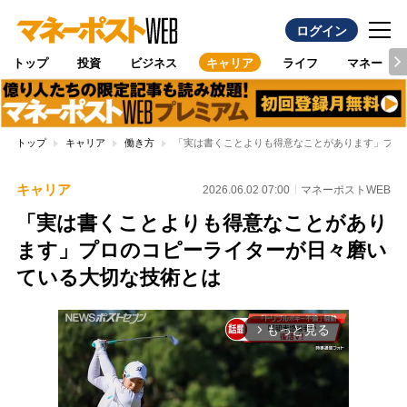
ログイン
トップ
投資
ビジネス
キャリア
ライフ
マネー
トップ
キャリア
働き方
「実は書くことよりも得意なことがあります」プロ
キャリア
2026.06.02 07:00
マネーポストWEB
「実は書くことよりも得意なことがあり
ます」プロのコピーライターが日々磨い
ている大切な技術とは
もっと見る
arrow_forward_ios