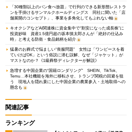
「30種類以上のパン食べ放題」で行列のできる新形態レストラ
ンを手掛けるサンマルクホールディングス 同社に聞いた「店
舗展開のコンセプト」、事業を多角化してもぶれない軸
キオクシアなどAI関連株に資金集中で“割安になった成長株”に
投資妙味 資産1.5億円超の坂本慎太郎さんが「絶好の仕込み
時」と考える防衛・食品銘柄を紹介
猛暑のお葬式で悩ましい“喪服問題” 女性は「ワンピースを着
ていけばOK」という俗説に潜む誤解、なぜ「ジャケット」が
マストなのか？《1級葬祭ディレクターが解説》
急増する中国企業の“国籍ロンダリング” SHEIN、TikTok、
Temu…本社機能を海外に移転させ、トランプ関税の回避を狙
う 現地人を隠れ蓑にした中国企業の農業参入・土地取得への
懸念も
関連記事
ランキング