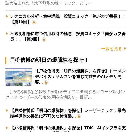
詰め込まれた「天下無敵の株コミック」とし…
テクニカル分析・集中講義 投資コミック「俺がカブ番長！」
【第10回】
不透明相場に勝つ信用取引の極意 投資コミック「俺がカブ番
長！」【第9回】
一覧を見る
戸松信博の明日の爆騰株を探せ！
【戸松信博氏「明日の爆騰株」を探せ】トーメン
デバイス：サムスンを通じて世界のAIメモリ需
要…
新聞や雑誌など多数の金融メディアに出演するグローバルリン
クアドバイザーズ代表の戸松信博氏が、最新…
【戸松信博氏「明日の爆騰株」を探せ】レーザーテック：最先
端半導体の製造に不可欠な検査装…
【戸松信博氏「明日の爆騰株」を探せ】TDK：AIインフラを支