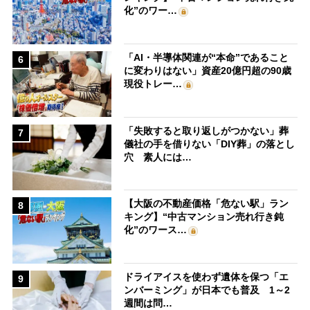
化”のワー…
「AI・半導体関連が“本命”であること
6
に変わりはない」資産20億円超の90歳
現役トレー…
「失敗すると取り返しがつかない」葬
7
儀社の手を借りない「DIY葬」の落とし
穴 素人には…
【大阪の不動産価格「危ない駅」ラン
8
キング】“中古マンション売れ行き鈍
化”のワース…
ドライアイスを使わず遺体を保つ「エ
9
ンバーミング」が日本でも普及 1～2
週間は問…