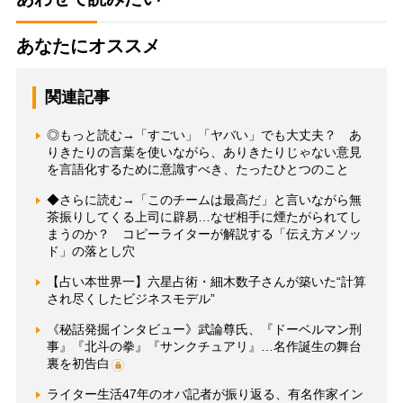
あなたにオススメ
関連記事
◎もっと読む→「すごい」「ヤバい」でも大丈夫？ あ
りきたりの言葉を使いながら、ありきたりじゃない意見
を言語化するために意識すべき、たったひとつのこと
◆さらに読む→「このチームは最高だ」と言いながら無
茶振りしてくる上司に辟易…なぜ相手に煙たがられてし
まうのか？ コピーライターが解説する「伝え方メソッ
ド」の落とし穴
【占い本世界一】六星占術・細木数子さんが築いた“計算
され尽くしたビジネスモデル”
《秘話発掘インタビュー》武論尊氏、『ドーベルマン刑
事』『北斗の拳』『サンクチュアリ』…名作誕生の舞台
裏を初告白
ライター生活47年のオバ記者が振り返る、有名作家イン