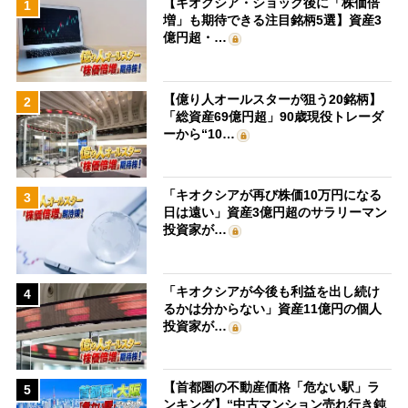
【キオクシア・ショック後に「株価倍
1
増」も期待できる注目銘柄5選】資産3
億円超・…
【億り人オールスターが狙う20銘柄】
2
「総資産69億円超」90歳現役トレーダ
ーから“10…
「キオクシアが再び株価10万円になる
3
日は遠い」資産3億円超のサラリーマン
投資家が…
「キオクシアが今後も利益を出し続け
4
るかは分からない」資産11億円の個人
投資家が…
【首都圏の不動産価格「危ない駅」ラ
5
ンキング】“中古マンション売れ行き鈍