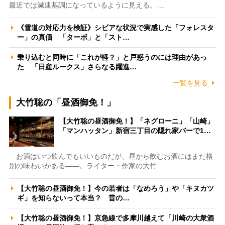
最近では減速基調になっているように見える。…
《雪道の対応力を検証》シビアな状況で実感した「フォレスタ
ー」の真価 「ターボ」と「スト…
乗り込むと同時に「これが軽？」と戸惑うのには理由があっ
た 「日産ルークス」さらなる躍進…
一覧を見る
大竹聡の「昼酒御免！」
【大竹聡の昼酒御免！】「ネグローニ」「山崎」
「マンハッタン」新宿三丁目の隠れ家バーで1…
お酒はいつ飲んでもいいものだが、昼から飲むお酒にはまた格
別の味わいがある――。ライター・作家の大竹…
【大竹聡の昼酒御免！】今の若者は「なめろう」や「キヌカツ
ギ」を知らないって本当？ 昔の…
【大竹聡の昼酒御免！】京急線で多摩川越えて「川崎の大衆酒