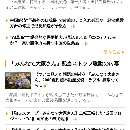
中国経済に精通する中国株投資の第一人者・田代尚機氏のプレ
ミアム連載「チャイナ・リサーチ」。中国企…
中国経済“予想外の低成長”で政策のテコ入れ必至か 経済運営
方針の修正で成長加速が予想さ…
“AI革命”で爆発的な需要拡大が見込まれる「CXO」とは何
か？ 高い競争力を持つ中国の医薬品…
一覧を見る
「みんなで大家さん」配当ストップ騒動の内幕
《ついに見えた問題の核心》「みんなで大家さ
ん」2000億円超不動産投資トラブル“異常なく
ら…
本誌『週刊ポスト』が追及してきた不動産投資商品「みんなで
大家さん」がいよいよ最終局面を迎えている…
【独走スクープ・みんなで大家さん】二転三転した“成田プロ
ジェクト”の計画変更の裏で起き…