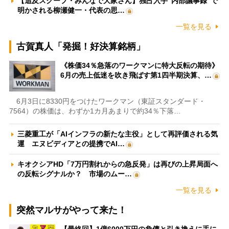
【追及スクープ・みんなで大家さん】独占入手“内部議事録”で
明かされる柳瀬健一・代表の思…
一覧を見る
古賀真人「発掘！好決算銘柄」
《株価34％急落のワークマンに特大反転の期待》
6月の売上低迷を吹き飛ばす第1四半期決算、…
6月3日に8330円をつけたワークマン（東証スタンダード・
7564）の株価は、わずか1カ月あまりで約34％下落…
三菱重工が「AIインフラの新たな主役」として再評価される気
運 エヌビディアとの提携でAI…
キオクシアHD「7万円割れからの急反発」は再びの上昇局面へ
の反転シグナルか？ 市場のムー…
一覧を見る
突然マルサがやって来た！
【最終回】1億6000万円の負債と引き換えに手に