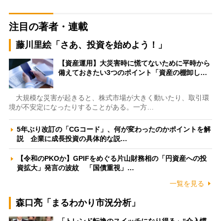
注目の著者・連載
藤川里絵「さあ、投資を始めよう！」
【資産運用】大災害時に慌てないために平時から
備えておきたい3つのポイント「資産の棚卸し…
大規模な災害が起きると、株式市場が大きく動いたり、取引環
境が不安定になったりすることがある。一方…
5年ぶり改訂の「CGコード」、何が変わったのかポイントを解
説 企業に成長投資の具体的な説…
【令和のPKOか】GPIFをめぐる片山財務相の「円資産への投
資拡大」発言の波紋 「国債重視」…
一覧を見る
森口亮「まるわかり市況分析」
「トレンド転換のスイッチになり得る」“介入慣