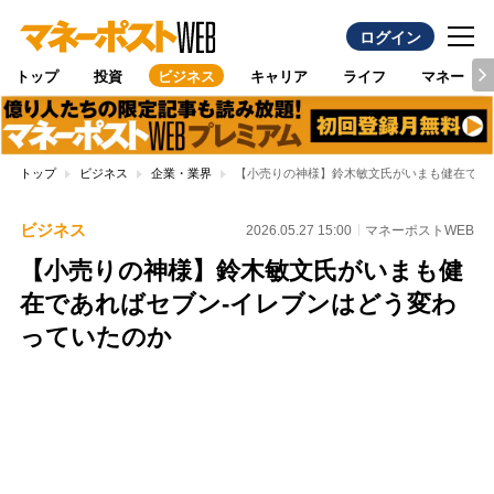
ログイン
トップ
投資
ビジネス
キャリア
ライフ
マネー
トップ
ビジネス
企業・業界
【小売りの神様】鈴木敏文氏がいまも健在であ
ビジネス
2026.05.27 15:00
マネーポストWEB
【小売りの神様】鈴木敏文氏がいまも健
在であればセブン-イレブンはどう変わ
っていたのか
Loaded
:
100.00%
/
Unmute