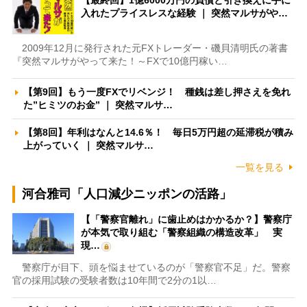
入れたプライスレスな経験 ｜ 突然マルサがや…
2009年12月に発行された元FXトレーダー・磯貝清明氏の著書
『突然マルサがやって来た！～FXで10億円稼い…
【第9回】もう一度FXでリベンジ！ 種銭は差し押さえを免れ
た”ヒミツのお金” ｜ 突然マルサ…
【第8回】年利はなんと14.6％！ 毎日5万円超の延滞税が積み
上がっていく ｜ 突然マルサ…
一覧を見る
河合雅司「人口減少ニッポンの活路」
【「警察官離れ」に歯止めはかかるか？】警察庁
が本気で取り組む「警察組織の構造改革」 実
現…
警察庁が目下、頭を悩ませているのが「警察官不足」だ。警察
官の採用試験の受験者数は10年間で2分の1以…