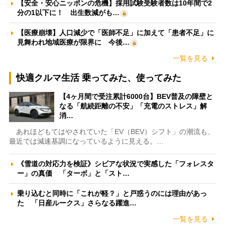
【安全・安心ニッポンの危機】採用試験受験者数は10年間で2
分の1以下に！ 出生数減がも…
【医療崩壊】人口減少で「医師不足」に加えて「患者不足」に
見舞われ地域医療が限界に 今後…
一覧を見る
快適クルマ生活 乗ってみた、使ってみた
【4ヶ月間で受注累計6000台】BEV普及の障壁と
なる「航続距離の不安」「充電のストレス」解
消…
あれほどもてはやされていた「EV（BEV）シフト」の潮流も、
最近では減速基調になっているように見える。…
《雪道の対応力を検証》シビアな状況で実感した「フォレスタ
ー」の真価 「ターボ」と「スト…
乗り込むと同時に「これが軽？」と戸惑うのには理由があっ
た 「日産ルークス」さらなる躍進…
一覧を見る