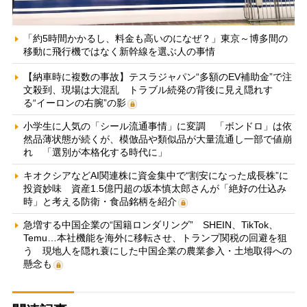
「約5時間かかるし、料金も高いのになぜ？」東京～博多間の
移動に飛行機ではなく新幹線を選ぶ人の事情
【納車時に複数の事故】テスラジャパン“多額のEV補助金”で注
文殺到、現場は大混乱 トラブル続発の背後に見え隠れす
る“イーロンの右腕”の影
小学生に人気の「シール流通事情」に変調 「ボンドロ」は依
然品薄状態が続くが、模倣品や類似品が大量流通し一部で値崩
れ 「選別が本格化する時代に」
キオクシアなどAI関連株に資金集中で“割安になった成長株”に
投資妙味 資産1.5億円超の坂本慎太郎さんが「絶好の仕込み
時」と考える防衛・食品銘柄を紹介
急増する中国企業の“国籍ロンダリング” SHEIN、TikTok、
Temu…本社機能を海外に移転させ、トランプ関税の回避を狙
う 現地人を隠れ蓑にした中国企業の農業参入・土地取得への
懸念も