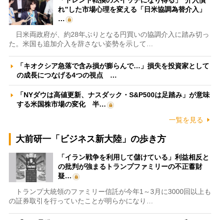
れ”した市場心理を変える「日米協調為替介入」
…
日米両政府が、約28年ぶりとなる円買いの協調介入に踏み切っ
た。米国も追加介入を辞さない姿勢を示して…
「キオクシア急落で含み損が膨らんで…」損失を投資家として
の成長につなげる4つの視点 …
「NYダウは高値更新、ナスダック・S&P500は足踏み」が意味
する米国株市場の変化 半…
一覧を見る
大前研一「ビジネス新大陸」の歩き方
「イラン戦争を利用して儲けている」利益相反と
の批判が強まるトランプファミリーの不正蓄財
疑…
トランプ大統領のファミリー信託が今年1～3月に3000回以上も
の証券取引を行っていたことが明らかになり…