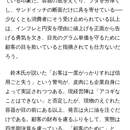
ている印象だ。容器の底をえぐり、フタを分厚く
し、サンドイッチの断面だけに具を寄せている──
少なくとも消費者にそう受け止められている以上
は、インフレと円安を理由に値上げを正面から告
げる勇気を欠き、目先のグラム単価を守るために
顧客の目を欺いていると指摘されても仕方ないだ
ろう。
鈴木氏が説いた「お客は一度がっかりすれば信
用ごと失う」という警句が、皮肉にも企業自身に
よって実証されつつある。現経営陣は「アコギな
ことはできない」と否定したが、現物のえぐれた
容器が目の前にある以上、発言は火に油を注ぐだ
けである。顧客の財布を慮るふりをして、実態は
四半期決算を慮っている。「顧客のために」と