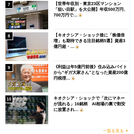
【世帯年収別・東京23区マンション
7
「狙い目駅」を大公開】年収500万円、
700万円で…
【キオクシア・ショック後に「株価倍
8
増」も期待できる注目銘柄5選】資産3
億円超・…
《利益は年5億円前後》住み込みバイト
9
から“ギガ大家さん”となった資産200億
円税理…
キオクシア・ショックで「次にマネー
10
が流れる」16銘柄 AI相場の裏で割安
に放置され…
一覧を見る