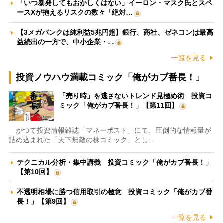
「いつ暴発してもおかしくはない」イーロン・マスク氏とスペ
ースXが抱えるリスクの数々「絶対…
【3メガバンクは純利益5兆円超】銀行、商社、ゼネコンは最高
益続出の一方で、中小企業・…
一覧を見る
投資ノウハウ満載コミック「俺がカブ番長！」
「売り時」を逃さないトレンド見極め術 投資コ
ミック「俺がカブ番長！」【第11回】
かつて投資情報雑誌「マネーポスト」にて、圧倒的な情報量が
詰め込まれた「天下無敵の株コミック」とし…
テクニカル分析・集中講義 投資コミック「俺がカブ番長！」
【第10回】
不透明相場に勝つ信用取引の極意 投資コミック「俺がカブ番
長！」【第9回】
一覧を見る