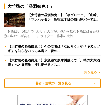
大竹聡の「昼酒御免！」
【大竹聡の昼酒御免！】「ネグローニ」「山崎」
「マンハッタン」新宿三丁目の隠れ家バーで1…
お酒はいつ飲んでもいいものだが、昼から飲むお酒にはまた格
別の味わいがある――。ライター・作家の大竹…
【大竹聡の昼酒御免！】今の若者は「なめろう」や「キヌカツ
ギ」を知らないって本当？ 昔の…
【大竹聡の昼酒御免！】京急線で多摩川越えて「川崎の大衆酒
場」へと昼酒旅 押し寄せるノス…
一覧を見る
著者・連載の一覧を見る