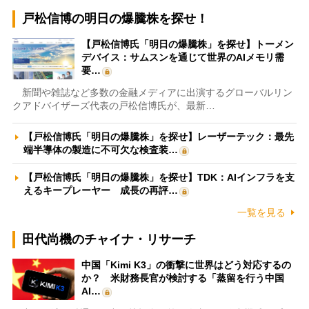
戸松信博の明日の爆騰株を探せ！
【戸松信博氏「明日の爆騰株」を探せ】トーメン
デバイス：サムスンを通じて世界のAIメモリ需
要…
新聞や雑誌など多数の金融メディアに出演するグローバルリン
クアドバイザーズ代表の戸松信博氏が、最新…
【戸松信博氏「明日の爆騰株」を探せ】レーザーテック：最先
端半導体の製造に不可欠な検査装…
【戸松信博氏「明日の爆騰株」を探せ】TDK：AIインフラを支
えるキープレーヤー 成長の再評…
一覧を見る
田代尚機のチャイナ・リサーチ
中国「Kimi K3」の衝撃に世界はどう対応するの
か？ 米財務長官が検討する「蒸留を行う中国
AI…