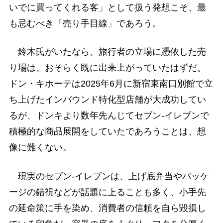
いでに買ってくれる客」として扱う発想こそ、最
も忌むべき「売り手目線」であろう。
鈴木氏がいたなら、旅行者の立場に憑依した売
り場は、おそらく既に出来上がっていたはずだ。
ドン・キホーテは2025年6月に新宿東南口別館で立
ち上げたインバウンド特化型店舗が大成功してい
るが、ドンキより数年先んじてセブン-イレブンで
積極的な商品展開をしていたであろうことは、想
像に難くない。
現実のセブン-イレブンは、上げ底弁当やパッケ
ージの錯視などが話題に上ることも多く、小手先
の延命策に手を染め、消費者の信頼を自ら毀損し