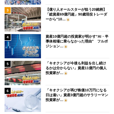
【億り人オールスターが狙う20銘柄】
3
「総資産69億円超」90歳現役トレーダ
ーから“10…
資産10億円超の投資家が明かす“AI・半
4
導体相場に乗らなかった理由” フルポ
ジション…
「キオクシアが今後も利益を出し続け
5
るかは分からない」資産11億円の個人
投資家が…
「キオクシアが再び株価10万円になる
6
日は遠い」資産3億円超のサラリーマン
投資家が…