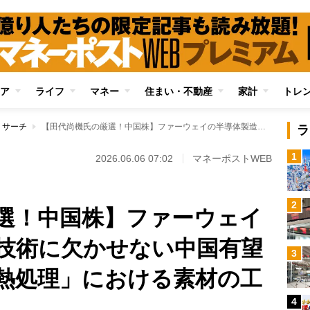
ア
ライフ
マネー
住まい・不動産
家計
トレ
リサーチ
【田代尚機氏の厳選！中国株】ファーウェイの半導体製造の新技術に欠かせない中国有望企業の数々 「放熱処理」における素材の工夫から冷却まで
ラ
1
2026.06.06 07:02
マネーポストWEB
2
選！中国株】ファーウェイ
技術に欠かせない中国有望
3
熱処理」における素材の工
4