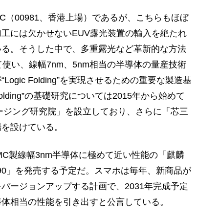
C（00981、香港上場）であるが、こちらもほぼ
工には欠かせないEUV露光装置の輸入を絶たれ
いる。そうした中で、多重露光など革新的な方法
使い、線幅7nm、5nm相当の半導体の量産技術
gic Folding”を実現させるための重要な製造基
olding”の基礎研究については2015年から始めて
ケージング研究院」を設立しており、さらに「芯三
場を設けている。
C製線幅3nm半導体に極めて近い性能の「麒麟
te90」を発売する予定だ。スマホは毎年、新商品が
バージョンアップする計画で、2031年完成予定
m半導体相当の性能を引き出すと公言している。