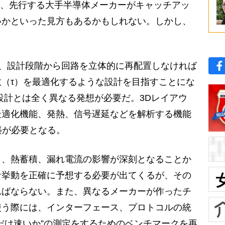
め、先行する大手半導体メーカーがキャッチアッ
いかといった見方もあるかもしれない。しかし、
”技術だが、設計段階から回路を立体的に再配置しなければ
（τ）を最適化するような設計を目指すことにな
設計とは全く異なる発想が必要だ。3Dレイアウ
最適化機能、発熱、信号遅延などを解析する機能
築が必要となる。
、熱蓄積、漏れ電流の影響が深刻となることか
な挙動を正確に予想する必要が出てくるが、その
ればならない。また、異なるメーカーが作ったチ
使う際には、インターフェース、プロトコルの統
だけ速いか”の測定をするためのベンチマークを再