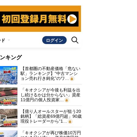
ンド
ログイン
ンキング
【首都圏の不動産価格「危ない
駅」ランキング】“中古マンシ
ョン売れ行き鈍化”のワ…
「キオクシアが今後も利益を出
し続けるかは分からない」資産
11億円の個人投資家…
【億り人オールスターが狙う20
銘柄】「総資産69億円超」90歳
現役トレーダーから“1…
「キオクシアが再び株価10万円