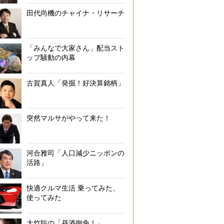
田代尚機のチャイナ・リサーチ
「みんなで大家さん」配当スト
ップ騒動の内幕
古賀真人「発掘！好決算銘柄」
突然マルサがやって来た！
河合雅司「人口減少ニッポンの
活路」
快適クルマ生活 乗ってみた、
使ってみた
大竹聡の「昼酒御免！」