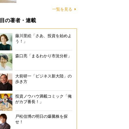
に…
一覧を見る
目の著者・連載
藤川里絵「さあ、投資を始めよ
う！」
森口亮「まるわかり市況分析」
大前研一「ビジネス新大陸」の
歩き方
投資ノウハウ満載コミック「俺
がカブ番長！」
戸松信博の明日の爆騰株を探
せ！