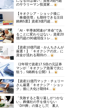
になる日は遠い」資産3億円超
のサラリーマン投資家…
【キオクシア・ショック後に
「株価倍増」も期待できる注目
銘柄5選】資産3億円超…
「AI・半導体関連が“本命”であ
ることに変わりはない」資産20
億円超の90歳現役トレ…
【資産10億円超・かんちさんが
厳選！】「キオクシアの次」に
資金が流れる期待の…
《2年弱で資産17.5倍の元証券
マンが「キオクシア急落で次に
狙う」5銘柄を公開》1…
【資産11億円マック・チェリー
さん厳選「キオクシア・ショッ
ク」後に大化け期待4…
「失敗すると取り返しがつかな
い」葬儀社の手を借りない
「DIY葬」の落とし穴 素人