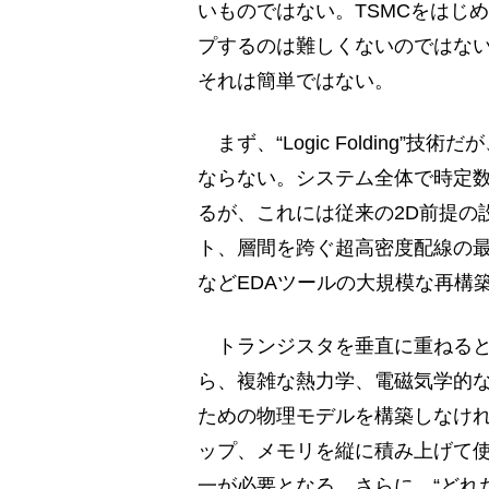
いものではない。TSMCをはじ
プするのは難しくないのではな
それは簡単ではない。
まず、“Logic Folding
ならない。システム全体で時定数
るが、これには従来の2D前提の
ト、層間を跨ぐ超高密度配線の
などEDAツールの大規模な再構
トランジスタを垂直に重ねると
ら、複雑な熱力学、電磁気学的
ための物理モデルを構築しなけ
ップ、メモリを縦に積み上げて
一が必要となる。さらに、“どれ