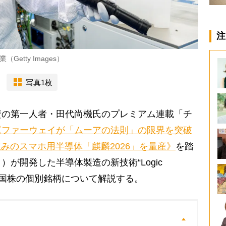
注
tty Images）
写真1枚
の第一人者・田代尚機氏のプレミアム連載「チ
《ファーウェイが「ムーアの法則」の限界を突破
みのスマホ用半導体「麒麟2026」を量産》
を踏
が開発した半導体製造の新技術“Logic
ない中国株の個別銘柄について解説する。