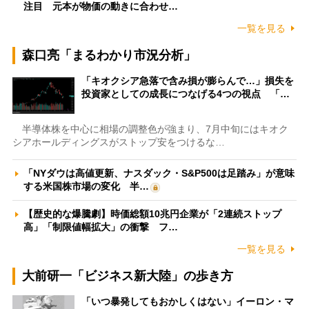
注目 元本が物価の動きに合わせ…
一覧を見る
森口亮「まるわかり市況分析」
「キオクシア急落で含み損が膨らんで…」損失を
投資家としての成長につなげる4つの視点 「…
半導体株を中心に相場の調整色が強まり、7月中旬にはキオク
シアホールディングスがストップ安をつけるな…
「NYダウは高値更新、ナスダック・S&P500は足踏み」が意味
する米国株市場の変化 半…
【歴史的な爆騰劇】時価総額10兆円企業が「2連続ストップ
高」「制限値幅拡大」の衝撃 フ…
一覧を見る
大前研一「ビジネス新大陸」の歩き方
「いつ暴発してもおかしくはない」イーロン・マ