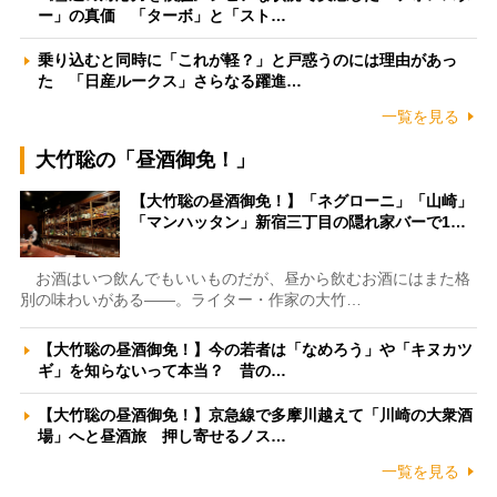
ー」の真価 「ターボ」と「スト…
乗り込むと同時に「これが軽？」と戸惑うのには理由があっ
た 「日産ルークス」さらなる躍進…
一覧を見る
大竹聡の「昼酒御免！」
【大竹聡の昼酒御免！】「ネグローニ」「山崎」
「マンハッタン」新宿三丁目の隠れ家バーで1…
お酒はいつ飲んでもいいものだが、昼から飲むお酒にはまた格
別の味わいがある――。ライター・作家の大竹…
【大竹聡の昼酒御免！】今の若者は「なめろう」や「キヌカツ
ギ」を知らないって本当？ 昔の…
【大竹聡の昼酒御免！】京急線で多摩川越えて「川崎の大衆酒
場」へと昼酒旅 押し寄せるノス…
一覧を見る