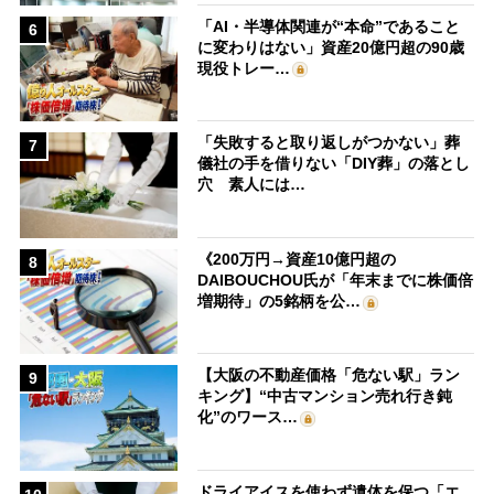
「AI・半導体関連が“本命”であること
6
に変わりはない」資産20億円超の90歳
現役トレー…
「失敗すると取り返しがつかない」葬
7
儀社の手を借りない「DIY葬」の落とし
穴 素人には…
《200万円→資産10億円超の
8
DAIBOUCHOU氏が「年末までに株価倍
増期待」の5銘柄を公…
【大阪の不動産価格「危ない駅」ラン
9
キング】“中古マンション売れ行き鈍
化”のワース…
ドライアイスを使わず遺体を保つ「エ