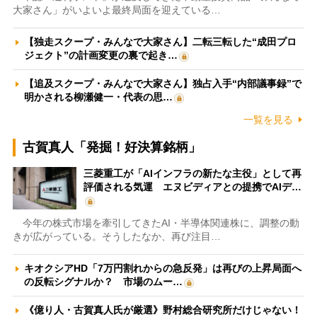
大家さん」がいよいよ最終局面を迎えている…
【独走スクープ・みんなで大家さん】二転三転した“成田プロ
ジェクト”の計画変更の裏で起き…
【追及スクープ・みんなで大家さん】独占入手“内部議事録”で
明かされる柳瀬健一・代表の思…
一覧を見る
古賀真人「発掘！好決算銘柄」
三菱重工が「AIインフラの新たな主役」として再
評価される気運 エヌビディアとの提携でAIデ…
今年の株式市場を牽引してきたAI・半導体関連株に、調整の動
きが広がっている。そうしたなか、再び注目…
キオクシアHD「7万円割れからの急反発」は再びの上昇局面へ
の反転シグナルか？ 市場のムー…
《億り人・古賀真人氏が厳選》野村総合研究所だけじゃない！