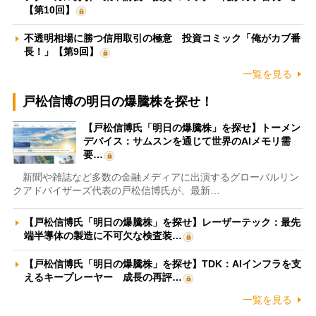
【第10回】
不透明相場に勝つ信用取引の極意 投資コミック「俺がカブ番
長！」【第9回】
一覧を見る
戸松信博の明日の爆騰株を探せ！
【戸松信博氏「明日の爆騰株」を探せ】トーメン
デバイス：サムスンを通じて世界のAIメモリ需
要…
新聞や雑誌など多数の金融メディアに出演するグローバルリン
クアドバイザーズ代表の戸松信博氏が、最新…
【戸松信博氏「明日の爆騰株」を探せ】レーザーテック：最先
端半導体の製造に不可欠な検査装…
【戸松信博氏「明日の爆騰株」を探せ】TDK：AIインフラを支
えるキープレーヤー 成長の再評…
一覧を見る