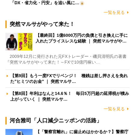
「DX・省力化・円安」を追い風に…
一覧を見る
突然マルサがやって来た！
【最終回】1億6000万円の負債と引き換えに手に
入れたプライスレスな経験 ｜ 突然マルサがや…
2009年12月に発行された元FXトレーダー・磯貝清明氏の著書
『突然マルサがやって来た！～FXで10億円稼い…
【第9回】もう一度FXでリベンジ！ 種銭は差し押さえを免れ
た”ヒミツのお金” ｜ 突然マルサ…
【第8回】年利はなんと14.6％！ 毎日5万円超の延滞税が積み
上がっていく ｜ 突然マルサ…
一覧を見る
河合雅司「人口減少ニッポンの活路」
【「警察官離れ」に歯止めはかかるか？】警察庁