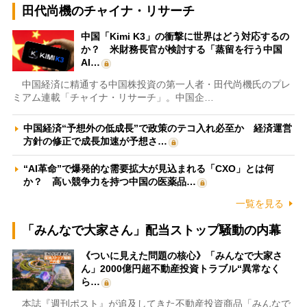
田代尚機のチャイナ・リサーチ
中国「Kimi K3」の衝撃に世界はどう対応するの
か？ 米財務長官が検討する「蒸留を行う中国
AI…
中国経済に精通する中国株投資の第一人者・田代尚機氏のプレ
ミアム連載「チャイナ・リサーチ」。中国企…
中国経済“予想外の低成長”で政策のテコ入れ必至か 経済運営
方針の修正で成長加速が予想さ…
“AI革命”で爆発的な需要拡大が見込まれる「CXO」とは何
か？ 高い競争力を持つ中国の医薬品…
一覧を見る
「みんなで大家さん」配当ストップ騒動の内幕
《ついに見えた問題の核心》「みんなで大家さ
ん」2000億円超不動産投資トラブル“異常なく
ら…
本誌『週刊ポスト』が追及してきた不動産投資商品「みんなで