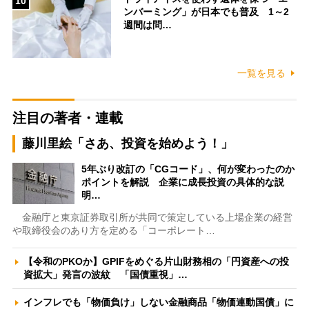
10
ンバーミング」が日本でも普及 1～2
週間は問…
一覧を見る
注目の著者・連載
藤川里絵「さあ、投資を始めよう！」
5年ぶり改訂の「CGコード」、何が変わったのか
ポイントを解説 企業に成長投資の具体的な説
明…
金融庁と東京証券取引所が共同で策定している上場企業の経営
や取締役会のあり方を定める「コーポレート…
【令和のPKOか】GPIFをめぐる片山財務相の「円資産への投
資拡大」発言の波紋 「国債重視」…
インフレでも「物価負け」しない金融商品「物価連動国債」に