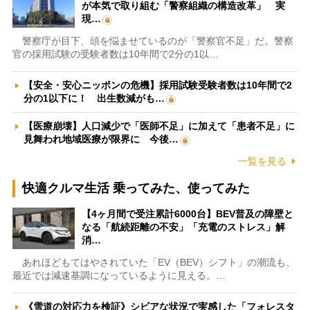
が本気で取り組む「警察組織の構造改革」 実
現…
警察庁が目下、頭を悩ませているのが「警察官不足」だ。警察
官の採用試験の受験者数は10年間で2分の1以…
【安全・安心ニッポンの危機】採用試験受験者数は10年間で2
分の1以下に！ 出生数減がも…
【医療崩壊】人口減少で「医師不足」に加えて「患者不足」に
見舞われ地域医療が限界に 今後…
一覧を見る
快適クルマ生活 乗ってみた、使ってみた
【4ヶ月間で受注累計6000台】BEV普及の障壁と
なる「航続距離の不安」「充電のストレス」解
消…
あれほどもてはやされていた「EV（BEV）シフト」の潮流も、
最近では減速基調になっているように見える。…
《雪道の対応力を検証》シビアな状況で実感した「フォレスタ