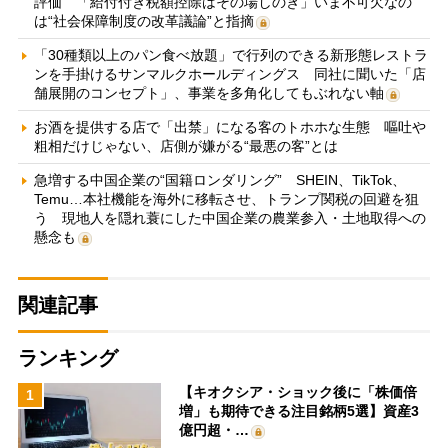
評価 「給付付き税額控除はその場しのぎ」いま不可欠なの
は“社会保障制度の改革議論”と指摘
「30種類以上のパン食べ放題」で行列のできる新形態レストラ
ンを手掛けるサンマルクホールディングス 同社に聞いた「店
舗展開のコンセプト」、事業を多角化してもぶれない軸
お酒を提供する店で「出禁」になる客のトホホな生態 嘔吐や
粗相だけじゃない、店側が嫌がる“最悪の客”とは
急増する中国企業の“国籍ロンダリング” SHEIN、TikTok、
Temu…本社機能を海外に移転させ、トランプ関税の回避を狙
う 現地人を隠れ蓑にした中国企業の農業参入・土地取得への
懸念も
関連記事
ランキング
【キオクシア・ショック後に「株価倍
1
増」も期待できる注目銘柄5選】資産3
億円超・…