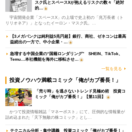
スク氏とスペースXが抱えるリスクの数々「絶対
的…
宇宙開発企業「スペースX」の上場で史上初の「兆万長者（ト
リリオネア）」となったイーロン・マスク氏。…
【3メガバンクは純利益5兆円超】銀行、商社、ゼネコンは最高
益続出の一方で、中小企業・…
急増する中国企業の“国籍ロンダリング” SHEIN、TikTok、
Temu…本社機能を海外に移転させ…
一覧を見る
投資ノウハウ満載コミック「俺がカブ番長！」
「売り時」を逃さないトレンド見極め術 投資コ
ミック「俺がカブ番長！」【第11回】
かつて投資情報雑誌「マネーポスト」にて、圧倒的な情報量が
詰め込まれた「天下無敵の株コミック」とし…
テクニカル分析・集中講義 投資コミック「俺がカブ番長！」