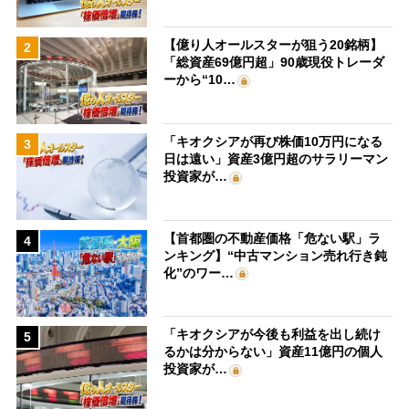
【億り人オールスターが狙う20銘柄】
2
「総資産69億円超」90歳現役トレーダ
ーから“10…
「キオクシアが再び株価10万円になる
3
日は遠い」資産3億円超のサラリーマン
投資家が…
【首都圏の不動産価格「危ない駅」ラ
4
ンキング】“中古マンション売れ行き鈍
化”のワー…
「キオクシアが今後も利益を出し続け
5
るかは分からない」資産11億円の個人
投資家が…