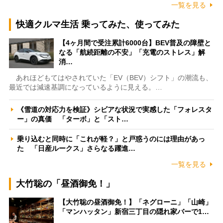
一覧を見る
快適クルマ生活 乗ってみた、使ってみた
【4ヶ月間で受注累計6000台】BEV普及の障壁と
なる「航続距離の不安」「充電のストレス」解
消…
あれほどもてはやされていた「EV（BEV）シフト」の潮流も、
最近では減速基調になっているように見える。…
《雪道の対応力を検証》シビアな状況で実感した「フォレスタ
ー」の真価 「ターボ」と「スト…
乗り込むと同時に「これが軽？」と戸惑うのには理由があっ
た 「日産ルークス」さらなる躍進…
一覧を見る
大竹聡の「昼酒御免！」
【大竹聡の昼酒御免！】「ネグローニ」「山崎」
「マンハッタン」新宿三丁目の隠れ家バーで1…