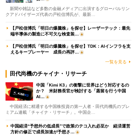
新聞や雑誌など多数の金融メディアに出演するグローバルリン
クアドバイザーズ代表の戸松信博氏が、最新…
【戸松信博氏「明日の爆騰株」を探せ】レーザーテック：最先
端半導体の製造に不可欠な検査装…
【戸松信博氏「明日の爆騰株」を探せ】TDK：AIインフラを支
えるキープレーヤー 成長の再評…
一覧を見る
田代尚機のチャイナ・リサーチ
中国「Kimi K3」の衝撃に世界はどう対応するの
か？ 米財務長官が検討する「蒸留を行う中国
AI…
中国経済に精通する中国株投資の第一人者・田代尚機氏のプレ
ミアム連載「チャイナ・リサーチ」。中国企…
中国経済“予想外の低成長”で政策のテコ入れ必至か 経済運営
方針の修正で成長加速が予想さ…