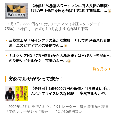
《株価34％急落のワークマンに特大反転の期待》
6月の売上低迷を吹き飛ばす第1四半期決算、…
6月3日に8330円をつけたワークマン（東証スタンダード・
7564）の株価は、わずか1カ月あまりで約34％下落…
三菱重工が「AIインフラの新たな主役」として再評価される気
運 エヌビディアとの提携でAI…
キオクシアHD「7万円割れからの急反発」は再びの上昇局面へ
の反転シグナルか？ 市場のムー…
一覧を見る
突然マルサがやって来た！
【最終回】1億6000万円の負債と引き換えに手に
入れたプライスレスな経験 ｜ 突然マルサがや…
2009年12月に発行された元FXトレーダー・磯貝清明氏の著書
『突然マルサがやって来た！～FXで10億円稼い…