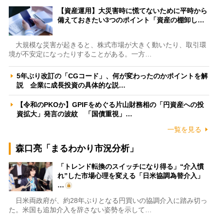
【資産運用】大災害時に慌てないために平時から
備えておきたい3つのポイント「資産の棚卸し…
大規模な災害が起きると、株式市場が大きく動いたり、取引環
境が不安定になったりすることがある。一方…
5年ぶり改訂の「CGコード」、何が変わったのかポイントを解
説 企業に成長投資の具体的な説…
【令和のPKOか】GPIFをめぐる片山財務相の「円資産への投
資拡大」発言の波紋 「国債重視」…
一覧を見る
森口亮「まるわかり市況分析」
「トレンド転換のスイッチになり得る」“介入慣
れ”した市場心理を変える「日米協調為替介入」
…
日米両政府が、約28年ぶりとなる円買いの協調介入に踏み切っ
た。米国も追加介入を辞さない姿勢を示して…