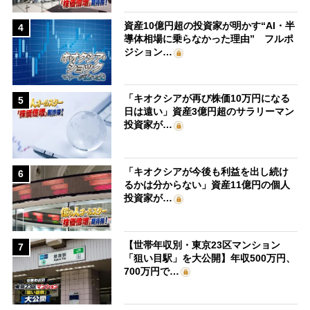
資産10億円超の投資家が明かす“AI・半
4
導体相場に乗らなかった理由” フルポ
ジション…
「キオクシアが再び株価10万円になる
5
日は遠い」資産3億円超のサラリーマン
投資家が…
「キオクシアが今後も利益を出し続け
6
るかは分からない」資産11億円の個人
投資家が…
【世帯年収別・東京23区マンション
7
「狙い目駅」を大公開】年収500万円、
700万円で…