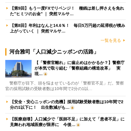
【第9回】もう一度FXでリベンジ！ 種銭は差し押さえを免れ
た”ヒミツのお金” ｜ 突然マルサ…
【第8回】年利はなんと14.6％！ 毎日5万円超の延滞税が積み
上がっていく ｜ 突然マルサ…
一覧を見る
河合雅司「人口減少ニッポンの活路」
【「警察官離れ」に歯止めはかかるか？】警察庁
が本気で取り組む「警察組織の構造改革」 実
現…
警察庁が目下、頭を悩ませているのが「警察官不足」だ。警察
官の採用試験の受験者数は10年間で2分の1以…
【安全・安心ニッポンの危機】採用試験受験者数は10年間で2
分の1以下に！ 出生数減がも…
【医療崩壊】人口減少で「医師不足」に加えて「患者不足」に
見舞われ地域医療が限界に 今後…