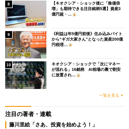
【キオクシア・ショック後に「株価倍
8
増」も期待できる注目銘柄5選】資産3
億円超・…
《利益は年5億円前後》住み込みバイト
9
から“ギガ大家さん”となった資産200億
円税理…
キオクシア・ショックで「次にマネー
10
が流れる」16銘柄 AI相場の裏で割安
に放置され…
一覧を見る
注目の著者・連載
藤川里絵「さあ、投資を始めよう！」