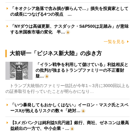
「キオクシア急落で含み損が膨らんで…」損失を投資家として
の成長につなげる4つの視点 …
「NYダウは高値更新、ナスダック・S&P500は足踏み」が意味
する米国株市場の変化 半…
一覧を見る
大前研一「ビジネス新大陸」の歩き方
「イラン戦争を利用して儲けている」利益相反と
の批判が強まるトランプファミリーの不正蓄財
疑…
トランプ大統領のファミリー信託が今年1～3月に3000回以上も
の証券取引を行っていたことが明らかになり…
「いつ暴発してもおかしくはない」イーロン・マスク氏とスペ
ースXが抱えるリスクの数々「絶対…
【3メガバンクは純利益5兆円超】銀行、商社、ゼネコンは最高
益続出の一方で、中小企業・…