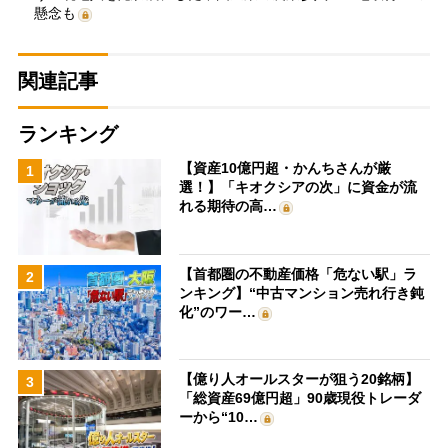
懸念も
関連記事
ランキング
【資産10億円超・かんちさんが厳
1
選！】「キオクシアの次」に資金が流
れる期待の高…
【首都圏の不動産価格「危ない駅」ラ
2
ンキング】“中古マンション売れ行き鈍
化”のワー…
【億り人オールスターが狙う20銘柄】
3
「総資産69億円超」90歳現役トレーダ
ーから“10…