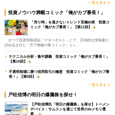
一覧を見る
投資ノウハウ満載コミック「俺がカブ番長！」
「売り時」を逃さないトレンド見極め術 投資コ
ミック「俺がカブ番長！」【第11回】
かつて投資情報雑誌「マネーポスト」にて、圧倒的な情報量が
詰め込まれた「天下無敵の株コミック」とし…
テクニカル分析・集中講義 投資コミック「俺がカブ番長！」
【第10回】
不透明相場に勝つ信用取引の極意 投資コミック「俺がカブ番
長！」【第9回】
一覧を見る
戸松信博の明日の爆騰株を探せ！
【戸松信博氏「明日の爆騰株」を探せ】トーメン
デバイス：サムスンを通じて世界のAIメモリ需
要…