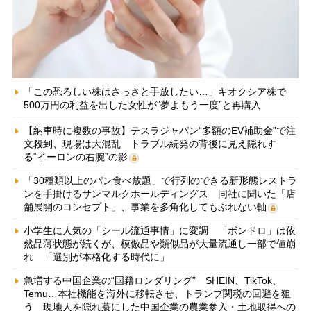
「この恐ろしい株はさっさと手放したい…」キオクシア株で
500万円の利益を出した女性が“夢よもう一度”と再購入
【納車時に複数の事故】テスラジャパン“多額のEV補助金”で注
文殺到、現場は大混乱 トラブル続発の背後に見え隠れす
る“イーロンの右腕”の影
「30種類以上のパン食べ放題」で行列のできる新形態レストラ
ンを手掛けるサンマルクホールディングス 同社に聞いた「店
舗展開のコンセプト」、事業を多角化してもぶれない軸
小学生に人気の「シール流通事情」に変調 「ボンドロ」は依
然品薄状態が続くが、模倣品や類似品が大量流通し一部で値崩
れ 「選別が本格化する時代に」
急増する中国企業の“国籍ロンダリング” SHEIN、TikTok、
Temu…本社機能を海外に移転させ、トランプ関税の回避を狙
う 現地人を隠れ蓑にした中国企業の農業参入・土地取得への