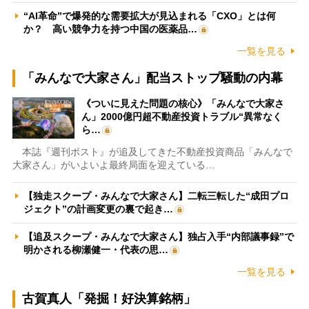
“AI革命”で爆発的な需要拡大が見込まれる「CXO」とは何
か？ 高い競争力を持つ中国の医薬品…
一覧を見る
「みんなで大家さん」配当ストップ騒動の内幕
《ついに見えた問題の核心》「みんなで大家さ
ん」2000億円超不動産投資トラブル“異常なく
ら…
本誌『週刊ポスト』が追及してきた不動産投資商品「みんなで
大家さん」がいよいよ最終局面を迎えている…
【独走スクープ・みんなで大家さん】二転三転した“成田プロ
ジェクト”の計画変更の裏で起き…
【追及スクープ・みんなで大家さん】独占入手“内部議事録”で
明かされる柳瀬健一・代表の思…
一覧を見る
古賀真人「発掘！好決算銘柄」