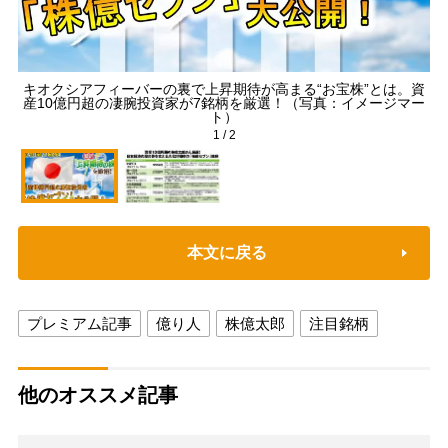
キオクシアフィーバーの裏で上昇期待が高まる“お宝株”とは。資
産10億円超の凄腕投資家が7銘柄を厳選！（写真：イメージマー
ト）
1
/
2
本文に戻る
プレミアム記事
億り人
株億太郎
注目銘柄
他のオススメ記事