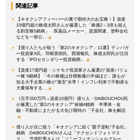
関連記事
【キオクシアフィーバーの裏で期待大のお宝株！】資産
10億円超の株億太郎さんが厳選した「株価2～3倍も狙え
る割安株5銘柄」 医薬品メーカー、資源関連、塗料会社
などを一挙公…
【億り人たちが狙う「第2のキオクシア」11選】テンバガ
ー投資家X氏、羽根英樹氏、西堀敬氏、株億太郎氏が注目
する「IPOセカンダリー投資銘柄」
【資産17億円超・シケモク投資家さん厳選の“資産バリュ
ー株”4銘柄】「今の株価は目標株価の半値ほど」誰もが
知る大手企業の株が“激安”水準！インフレ到来で不動産を
大量保有する…
《元手200万円→資産10億円》億り人・DAIBOUCHOU氏
が厳選した“第2のキオクシア”候補4銘柄 半導体・金
融・不動産にまたがる大化け期待の「子会社」株を解説
億り人が次に狙う「キオクシアに続く“親子逆転”子会社」
銘柄 DAIBOUCHOUさんは「テクセンドフォトマス
ク」、弐億貯男さんは「ソニーフィナンシャルグルー