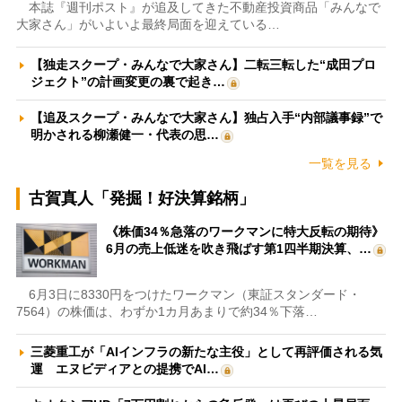
本誌『週刊ポスト』が追及してきた不動産投資商品「みんなで
大家さん」がいよいよ最終局面を迎えている…
【独走スクープ・みんなで大家さん】二転三転した“成田プロ
ジェクト”の計画変更の裏で起き…
【追及スクープ・みんなで大家さん】独占入手“内部議事録”で
明かされる柳瀬健一・代表の思…
一覧を見る
古賀真人「発掘！好決算銘柄」
《株価34％急落のワークマンに特大反転の期待》
6月の売上低迷を吹き飛ばす第1四半期決算、…
6月3日に8330円をつけたワークマン（東証スタンダード・
7564）の株価は、わずか1カ月あまりで約34％下落…
三菱重工が「AIインフラの新たな主役」として再評価される気
運 エヌビディアとの提携でAI…