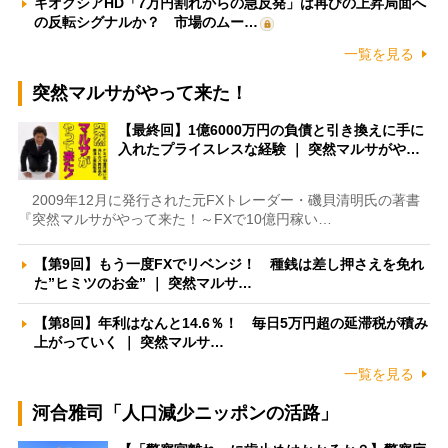
キオクシアHD「7万円割れからの急反発」は再びの上昇局面へ
の反転シグナルか？ 市場のムー…
一覧を見る
突然マルサがやって来た！
【最終回】1億6000万円の負債と引き換えに手に
入れたプライスレスな経験 ｜ 突然マルサがや…
2009年12月に発行された元FXトレーダー・磯貝清明氏の著書
『突然マルサがやって来た！～FXで10億円稼い…
【第9回】もう一度FXでリベンジ！ 種銭は差し押さえを免れ
た”ヒミツのお金” ｜ 突然マルサ…
【第8回】年利はなんと14.6％！ 毎日5万円超の延滞税が積み
上がっていく ｜ 突然マルサ…
一覧を見る
河合雅司「人口減少ニッポンの活路」