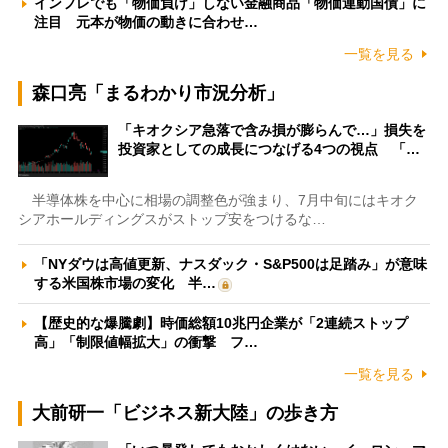
インフレでも「物価負け」しない金融商品「物価連動国債」に
注目 元本が物価の動きに合わせ…
一覧を見る
森口亮「まるわかり市況分析」
「キオクシア急落で含み損が膨らんで…」損失を
投資家としての成長につなげる4つの視点 「…
半導体株を中心に相場の調整色が強まり、7月中旬にはキオク
シアホールディングスがストップ安をつけるな…
「NYダウは高値更新、ナスダック・S&P500は足踏み」が意味
する米国株市場の変化 半…
【歴史的な爆騰劇】時価総額10兆円企業が「2連続ストップ
高」「制限値幅拡大」の衝撃 フ…
一覧を見る
大前研一「ビジネス新大陸」の歩き方