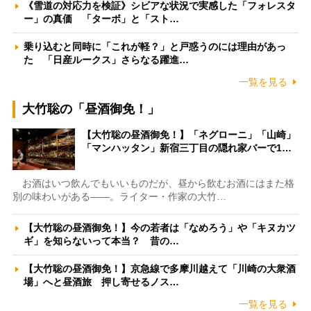
《雪道の対応力を検証》シビアな状況で実感した「フォレスタ
ー」の真価 「ターボ」と「スト…
乗り込むと同時に「これが軽？」と戸惑うのには理由があっ
た 「日産ルークス」さらなる躍進…
一覧を見る
大竹聡の「昼酒御免！」
【大竹聡の昼酒御免！】「ネグローニ」「山崎」
「マンハッタン」新宿三丁目の隠れ家バーで1…
お酒はいつ飲んでもいいものだが、昼から飲むお酒にはまた格
別の味わいがある――。ライター・作家の大竹…
【大竹聡の昼酒御免！】今の若者は「なめろう」や「キヌカツ
ギ」を知らないって本当？ 昔の…
【大竹聡の昼酒御免！】京急線で多摩川越えて「川崎の大衆酒
場」へと昼酒旅 押し寄せるノス…
一覧を見る