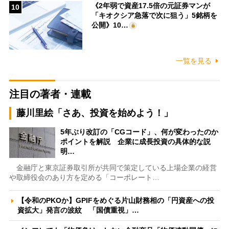
《2年弱で資産17.5倍の元証券マンが
10
「キオクシア急落で次に狙う」5銘柄を
公開》10…
一覧を見る
注目の著者・連載
藤川里絵「さあ、投資を始めよう！」
5年ぶり改訂の「CGコード」、何が変わったのか
ポイントを解説 企業に成長投資の具体的な説
明…
金融庁と東京証券取引所が共同で策定している上場企業の経営
や取締役会のあり方を定める「コーポレート…
【令和のPKOか】GPIFをめぐる片山財務相の「円資産への投
資拡大」発言の波紋 「国債重視」…