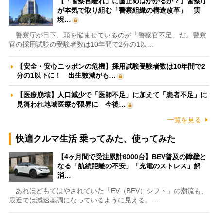
【「警察官離れ」に歯止めはかかるか？】警察庁
が本気で取り組む「警察組織の構造改革」 実
現…
警察庁が目下、頭を悩ませているのが「警察官不足」だ。警察
官の採用試験の受験者数は10年間で2分の1以…
【安全・安心ニッポンの危機】採用試験受験者数は10年間で2
分の1以下に！ 出生数減がも…
【医療崩壊】人口減少で「医師不足」に加えて「患者不足」に
見舞われ地域医療が限界に 今後…
一覧を見る
快適クルマ生活 乗ってみた、使ってみた
【4ヶ月間で受注累計6000台】BEV普及の障壁と
なる「航続距離の不安」「充電のストレス」解
消…
あれほどもてはやされていた「EV（BEV）シフト」の潮流も、
最近では減速基調になっているように見える。…