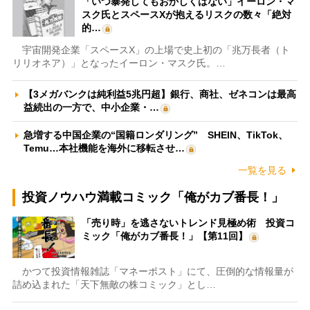
「いつ暴発してもおかしくはない」イーロン・マ
スク氏とスペースXが抱えるリスクの数々「絶対
的…
宇宙開発企業「スペースX」の上場で史上初の「兆万長者（ト
リリオネア）」となったイーロン・マスク氏。…
【3メガバンクは純利益5兆円超】銀行、商社、ゼネコンは最高
益続出の一方で、中小企業・…
急増する中国企業の“国籍ロンダリング” SHEIN、TikTok、
Temu…本社機能を海外に移転させ…
一覧を見る
投資ノウハウ満載コミック「俺がカブ番長！」
「売り時」を逃さないトレンド見極め術 投資コ
ミック「俺がカブ番長！」【第11回】
かつて投資情報雑誌「マネーポスト」にて、圧倒的な情報量が
詰め込まれた「天下無敵の株コミック」とし…