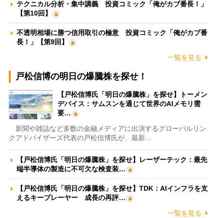
テクニカル分析・集中講義 投資コミック「俺がカブ番長！」
【第10回】
不透明相場に勝つ信用取引の極意 投資コミック「俺がカブ番
長！」【第9回】
一覧を見る
戸松信博の明日の爆騰株を探せ！
【戸松信博氏「明日の爆騰株」を探せ】トーメン
デバイス：サムスンを通じて世界のAIメモリ需
要…
新聞や雑誌など多数の金融メディアに出演するグローバルリン
クアドバイザーズ代表の戸松信博氏が、最新…
【戸松信博氏「明日の爆騰株」を探せ】レーザーテック：最先
端半導体の製造に不可欠な検査装…
【戸松信博氏「明日の爆騰株」を探せ】TDK：AIインフラを支
えるキープレーヤー 成長の再評…
一覧を見る