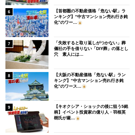
【首都圏の不動産価格「危ない駅」ラ
6
ンキング】“中古マンション売れ行き鈍
化”のワー…
「失敗すると取り返しがつかない」葬
7
儀社の手を借りない「DIY葬」の落とし
穴 素人には…
【大阪の不動産価格「危ない駅」ラン
8
キング】“中古マンション売れ行き鈍
化”のワース…
【キオクシア・ショックの後に狙う5銘
9
柄】イベント投資家の億り人・羽根英
樹氏が厳…