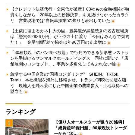
【クレジット決済代行・全東信が破産】63社もの金融機関が融
資をしながら「20年以上の粉飾決算」を見抜けなかったカラク
リ 営業現場では“自転車操業”の焦りも表出していた
【土俵に埋まるカネ】大の里、豊昇龍が黒星続きの名古屋場所
は「懸賞金2826万円」が下位力士に渡り「今日はみんなで焼肉
だ！」 金星4個配給で協会は年96万円の支出増に
「30種類以上のパン食べ放題」で行列のできる新形態レストラ
ンを手掛けるサンマルクホールディングス 同社に聞いた「店
舗展開のコンセプト」、事業を多角化してもぶれない軸
急増する中国企業の“国籍ロンダリング” SHEIN、TikTok、
Temu…本社機能を海外に移転させ、トランプ関税の回避を狙
う 現地人を隠れ蓑にした中国企業の農業参入・土地取得への
懸念も
ランキング
【億り人オールスターが狙う20銘柄】
1
「総資産69億円超」90歳現役トレーダ
ーから“10…