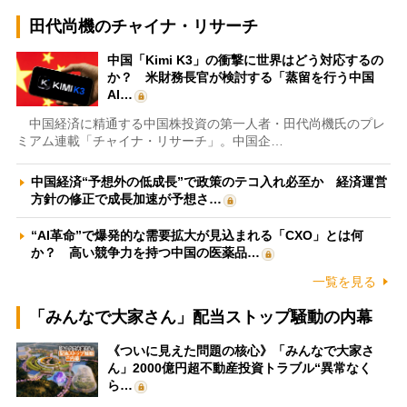
田代尚機のチャイナ・リサーチ
中国「Kimi K3」の衝撃に世界はどう対応するの
か？ 米財務長官が検討する「蒸留を行う中国
AI…
中国経済に精通する中国株投資の第一人者・田代尚機氏のプレ
ミアム連載「チャイナ・リサーチ」。中国企…
中国経済“予想外の低成長”で政策のテコ入れ必至か 経済運営
方針の修正で成長加速が予想さ…
“AI革命”で爆発的な需要拡大が見込まれる「CXO」とは何
か？ 高い競争力を持つ中国の医薬品…
一覧を見る
「みんなで大家さん」配当ストップ騒動の内幕
《ついに見えた問題の核心》「みんなで大家さ
ん」2000億円超不動産投資トラブル“異常なく
ら…