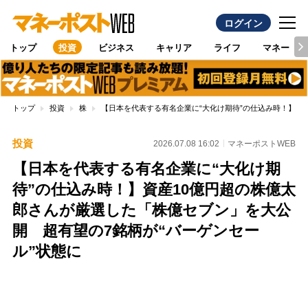
ログイン
トップ
投資
ビジネス
キャリア
ライフ
マネー
トップ
投資
株
【日本を代表する有名企業に“大化け期待”の仕込み時！】資
投資
2026.07.08 16:02
マネーポストWEB
【日本を代表する有名企業に“大化け期
待”の仕込み時！】資産10億円超の株億太
郎さんが厳選した「株億セブン」を大公
開 超有望の7銘柄が“バーゲンセー
ル”状態に
Loaded
:
100.00%
/
Unmute