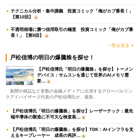
テクニカル分析・集中講義 投資コミック「俺がカブ番長！」
【第10回】
不透明相場に勝つ信用取引の極意 投資コミック「俺がカブ番
長！」【第9回】
一覧を見る
戸松信博の明日の爆騰株を探せ！
【戸松信博氏「明日の爆騰株」を探せ】トーメン
デバイス：サムスンを通じて世界のAIメモリ需
要…
新聞や雑誌など多数の金融メディアに出演するグローバルリン
クアドバイザーズ代表の戸松信博氏が、最新…
【戸松信博氏「明日の爆騰株」を探せ】レーザーテック：最先
端半導体の製造に不可欠な検査装…
【戸松信博氏「明日の爆騰株」を探せ】TDK：AIインフラを支
えるキープレーヤー 成長の再評…