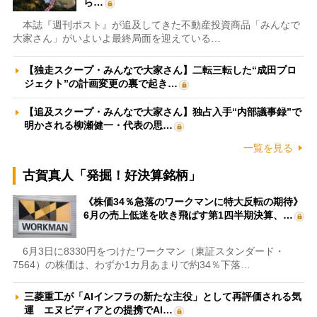
ら…
本誌『週刊ポスト』が追及してきた不動産投資商品「みんなで
大家さん」がいよいよ最終局面を迎えている…
【独走スクープ・みんなで大家さん】二転三転した“成田プロ
ジェクト”の計画変更の裏で起き…
【追及スクープ・みんなで大家さん】独占入手“内部議事録”で
明かされる柳瀬健一・代表の思…
一覧を見る
古賀真人「発掘！好決算銘柄」
《株価34％急落のワークマンに特大反転の期待》
6月の売上低迷を吹き飛ばす第1四半期決算、…
6月3日に8330円をつけたワークマン（東証スタンダード・
7564）の株価は、わずか1カ月あまりで約34％下落…
三菱重工が「AIインフラの新たな主役」として再評価される気
運 エヌビディアとの提携でAI…