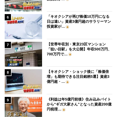
「キオクシアが再び株価10万円になる
6
日は遠い」資産3億円超のサラリーマン
投資家が…
【世帯年収別・東京23区マンション
7
「狙い目駅」を大公開】年収500万円、
700万円で…
【キオクシア・ショック後に「株価倍
8
増」も期待できる注目銘柄5選】資産3
億円超・…
《利益は年5億円前後》住み込みバイト
9
から“ギガ大家さん”となった資産200億
円税理…