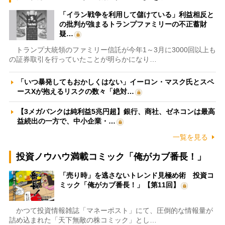
「イラン戦争を利用して儲けている」利益相反と
の批判が強まるトランプファミリーの不正蓄財
疑…
トランプ大統領のファミリー信託が今年1～3月に3000回以上も
の証券取引を行っていたことが明らかになり…
「いつ暴発してもおかしくはない」イーロン・マスク氏とスペ
ースXが抱えるリスクの数々「絶対…
【3メガバンクは純利益5兆円超】銀行、商社、ゼネコンは最高
益続出の一方で、中小企業・…
一覧を見る
投資ノウハウ満載コミック「俺がカブ番長！」
「売り時」を逃さないトレンド見極め術 投資コ
ミック「俺がカブ番長！」【第11回】
かつて投資情報雑誌「マネーポスト」にて、圧倒的な情報量が
詰め込まれた「天下無敵の株コミック」とし…