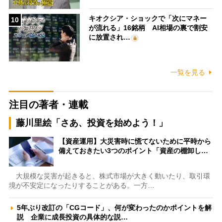
キオクシア・ショックで「次にマネー
10
が流れる」16銘柄 AI相場の裏で割安
に放置され…
一覧を見る
注目の著者・連載
藤川里絵「さあ、投資を始めよう！」
【資産運用】大災害時に慌てないために平時から
備えておきたい3つのポイント「資産の棚卸し…
大規模な災害が起きると、株式市場が大きく動いたり、取引環
境が不安定になったりすることがある。一方…
5年ぶり改訂の「CGコード」、何が変わったのかポイントを解
説 企業に成長投資の具体的な説…