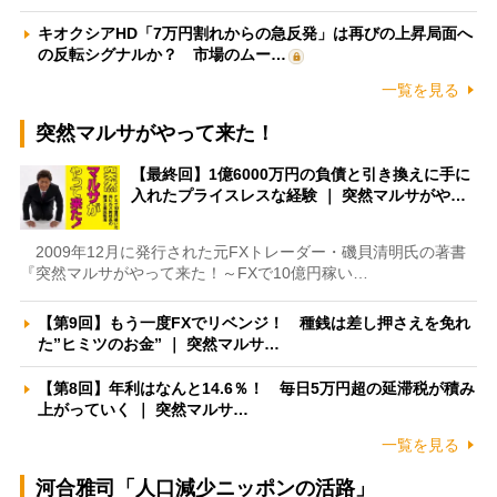
キオクシアHD「7万円割れからの急反発」は再びの上昇局面へ
の反転シグナルか？ 市場のムー…
一覧を見る
突然マルサがやって来た！
【最終回】1億6000万円の負債と引き換えに手に
入れたプライスレスな経験 ｜ 突然マルサがや…
2009年12月に発行された元FXトレーダー・磯貝清明氏の著書
『突然マルサがやって来た！～FXで10億円稼い…
【第9回】もう一度FXでリベンジ！ 種銭は差し押さえを免れ
た”ヒミツのお金” ｜ 突然マルサ…
【第8回】年利はなんと14.6％！ 毎日5万円超の延滞税が積み
上がっていく ｜ 突然マルサ…
一覧を見る
河合雅司「人口減少ニッポンの活路」