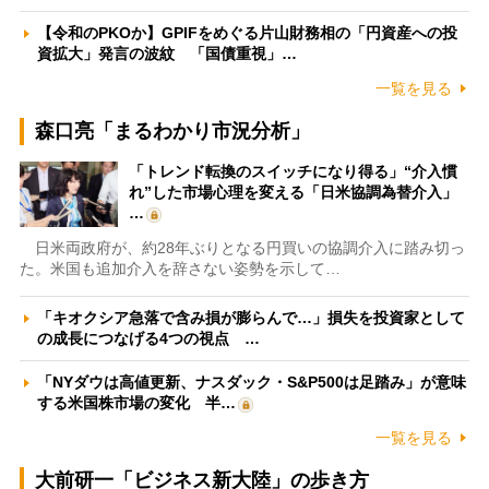
【令和のPKOか】GPIFをめぐる片山財務相の「円資産への投
資拡大」発言の波紋 「国債重視」…
一覧を見る
森口亮「まるわかり市況分析」
「トレンド転換のスイッチになり得る」“介入慣
れ”した市場心理を変える「日米協調為替介入」
…
日米両政府が、約28年ぶりとなる円買いの協調介入に踏み切っ
た。米国も追加介入を辞さない姿勢を示して…
「キオクシア急落で含み損が膨らんで…」損失を投資家として
の成長につなげる4つの視点 …
「NYダウは高値更新、ナスダック・S&P500は足踏み」が意味
する米国株市場の変化 半…
一覧を見る
大前研一「ビジネス新大陸」の歩き方