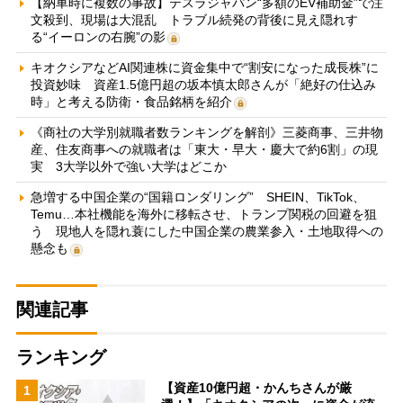
【納車時に複数の事故】テスラジャパン“多額のEV補助金”で注
文殺到、現場は大混乱 トラブル続発の背後に見え隠れす
る“イーロンの右腕”の影
キオクシアなどAI関連株に資金集中で“割安になった成長株”に
投資妙味 資産1.5億円超の坂本慎太郎さんが「絶好の仕込み
時」と考える防衛・食品銘柄を紹介
《商社の大学別就職者数ランキングを解剖》三菱商事、三井物
産、住友商事への就職者は「東大・早大・慶大で約6割」の現
実 3大学以外で強い大学はどこか
急増する中国企業の“国籍ロンダリング” SHEIN、TikTok、
Temu…本社機能を海外に移転させ、トランプ関税の回避を狙
う 現地人を隠れ蓑にした中国企業の農業参入・土地取得への
懸念も
関連記事
ランキング
【資産10億円超・かんちさんが厳
1