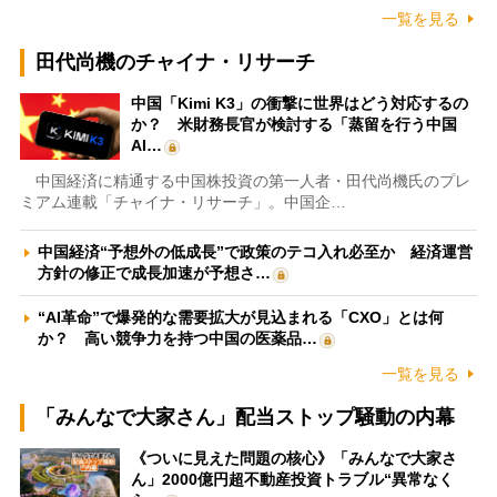
一覧を見る
田代尚機のチャイナ・リサーチ
中国「Kimi K3」の衝撃に世界はどう対応するの
か？ 米財務長官が検討する「蒸留を行う中国
AI…
中国経済に精通する中国株投資の第一人者・田代尚機氏のプレ
ミアム連載「チャイナ・リサーチ」。中国企…
中国経済“予想外の低成長”で政策のテコ入れ必至か 経済運営
方針の修正で成長加速が予想さ…
“AI革命”で爆発的な需要拡大が見込まれる「CXO」とは何
か？ 高い競争力を持つ中国の医薬品…
一覧を見る
「みんなで大家さん」配当ストップ騒動の内幕
《ついに見えた問題の核心》「みんなで大家さ
ん」2000億円超不動産投資トラブル“異常なく