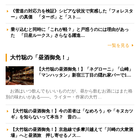
《雪道の対応力を検証》シビアな状況で実感した「フォレスタ
ー」の真価 「ターボ」と「スト…
乗り込むと同時に「これが軽？」と戸惑うのには理由があっ
た 「日産ルークス」さらなる躍進…
一覧を見る
大竹聡の「昼酒御免！」
【大竹聡の昼酒御免！】「ネグローニ」「山崎」
「マンハッタン」新宿三丁目の隠れ家バーで1…
お酒はいつ飲んでもいいものだが、昼から飲むお酒にはまた格
別の味わいがある――。ライター・作家の大竹…
【大竹聡の昼酒御免！】今の若者は「なめろう」や「キヌカツ
ギ」を知らないって本当？ 昔の…
【大竹聡の昼酒御免！】京急線で多摩川越えて「川崎の大衆酒
場」へと昼酒旅 押し寄せるノス…