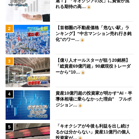
選！】「キオクシアの次」に資金が流
れる期待の高…
【首都圏の不動産価格「危ない駅」ラ
2
ンキング】“中古マンション売れ行き鈍
化”のワー…
【億り人オールスターが狙う20銘柄】
3
「総資産69億円超」90歳現役トレーダ
ーから“10…
資産10億円超の投資家が明かす“AI・半
4
導体相場に乗らなかった理由” フルポ
ジション…
「キオクシアが今後も利益を出し続け
5
るかは分からない」資産11億円の個人
投資家が…