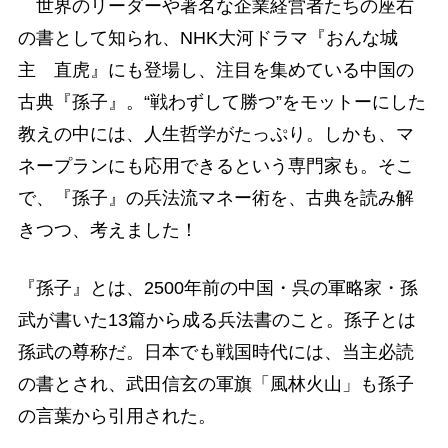
世界のリーダーや著名な企業経営者たちの座右
の書として知られ、NHK大河ドラマ『おんな城
主 直虎』にも登場し、注目を集めている中国の
古典『孫子』。“戦わずして勝つ”をモットーにした
教えの中には、人生哲学がたっぷり。しかも、マ
ネープランにも応用できるという専門家も。そこ
で、『孫子』の兵法流マネー術を、古典を読み解
きつつ、考えました！
『孫子』とは、2500年前の中国・呉の軍略家・孫
武が書いた13篇から成る兵法書のこと。孫子とは
孫武の尊称だ。日本でも戦国時代には、当主必読
の書とされ、武田信玄の軍旗「風林火山」も孫子
の言葉から引用された。