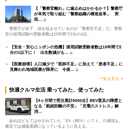
【「警察官離れ」に歯止めはかかるか？】警察庁
が本気で取り組む「警察組織の構造改革」 実
現…
警察庁が目下、頭を悩ませているのが「警察官不足」だ。警察
官の採用試験の受験者数は10年間で2分の1以…
【安全・安心ニッポンの危機】採用試験受験者数は10年間で2
分の1以下に！ 出生数減がも…
【医療崩壊】人口減少で「医師不足」に加えて「患者不足」に
見舞われ地域医療が限界に 今後…
一覧を見る
快適クルマ生活 乗ってみた、使ってみた
【4ヶ月間で受注累計6000台】BEV普及の障壁と
なる「航続距離の不安」「充電のストレス」解
消…
あれほどもてはやされていた「EV（BEV）シフト」の潮流も、
最近では減速基調になっているように見える。…