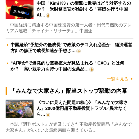
中国「Kimi K3」の衝撃に世界はどう対応するの
か？ 米財務長官が検討する「蒸留を行う中国
AI…
中国経済に精通する中国株投資の第一人者・田代尚機氏のプレ
ミアム連載「チャイナ・リサーチ」。中国企…
中国経済“予想外の低成長”で政策のテコ入れ必至か 経済運営
方針の修正で成長加速が予想さ…
“AI革命”で爆発的な需要拡大が見込まれる「CXO」とは何
か？ 高い競争力を持つ中国の医薬品…
一覧を見る
「みんなで大家さん」配当ストップ騒動の内幕
《ついに見えた問題の核心》「みんなで大家さ
ん」2000億円超不動産投資トラブル“異常なく
ら…
本誌『週刊ポスト』が追及してきた不動産投資商品「みんなで
大家さん」がいよいよ最終局面を迎えている…