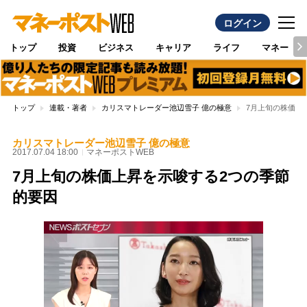
ログイン
トップ
投資
ビジネス
キャリア
ライフ
マネー
トップ
連載・著者
カリスマトレーダー池辺雪子 億の極意
7月上旬の株価上
カリスマトレーダー池辺雪子 億の極意
2017.07.04 18:00
マネーポストWEB
7月上旬の株価上昇を示唆する2つの季節
的要因