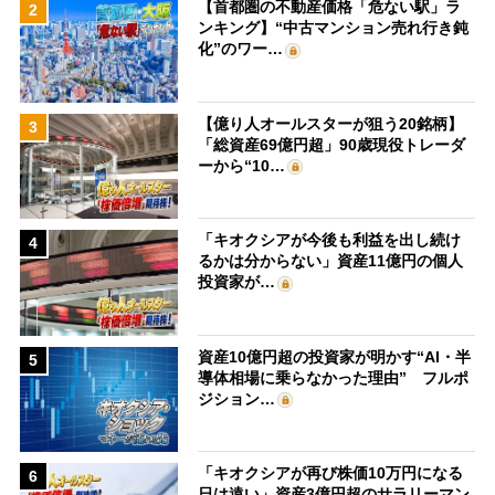
【首都圏の不動産価格「危ない駅」ラ
2
ンキング】“中古マンション売れ行き鈍
化”のワー…
【億り人オールスターが狙う20銘柄】
3
「総資産69億円超」90歳現役トレーダ
ーから“10…
「キオクシアが今後も利益を出し続け
4
るかは分からない」資産11億円の個人
投資家が…
資産10億円超の投資家が明かす“AI・半
5
導体相場に乗らなかった理由” フルポ
ジション…
「キオクシアが再び株価10万円になる
6
日は遠い」資産3億円超のサラリーマン