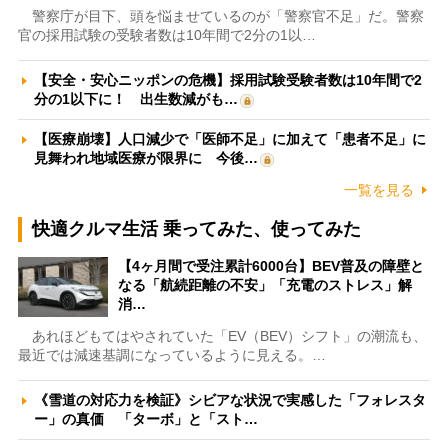
警察庁が目下、頭を悩ませているのが「警察官不足」だ。警察
官の採用試験の受験者数は10年間で2分の1以…
【安全・安心ニッポンの危機】採用試験受験者数は10年間で2
分の1以下に！ 出生数減がも…
【医療崩壊】人口減少で「医師不足」に加えて「患者不足」に
見舞われ地域医療が限界に 今後…
一覧を見る
快適クルマ生活 乗ってみた、使ってみた
【4ヶ月間で受注累計6000台】BEV普及の障壁と
なる「航続距離の不安」「充電のストレス」解
消…
あれほどもてはやされていた「EV（BEV）シフト」の潮流も、
最近では減速基調になっているように見える。…
《雪道の対応力を検証》シビアな状況で実感した「フォレスタ
ー」の真価 「ターボ」と「スト…