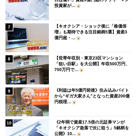
投資家が…
【キオクシア・ショック後に「株価倍
7
増」も期待できる注目銘柄5選】資産3
億円超・…
【世帯年収別・東京23区マンション
8
「狙い目駅」を大公開】年収500万円、
700万円で…
《利益は年5億円前後》住み込みバイト
9
から“ギガ大家さん”となった資産200億
円税理…
《2年弱で資産17.5倍の元証券マンが
10
「キオクシア急落で次に狙う」5銘柄を
公開》10…