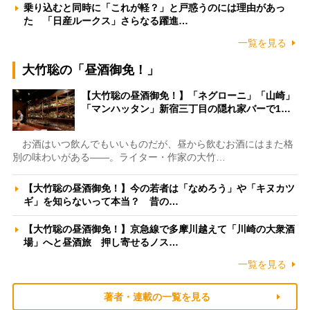
乗り込むと同時に「これが軽？」と戸惑うのには理由があっ
た 「日産ルークス」さらなる躍進…
一覧を見る
大竹聡の「昼酒御免！」
【大竹聡の昼酒御免！】「ネグローニ」「山崎」
「マンハッタン」新宿三丁目の隠れ家バーで1…
お酒はいつ飲んでもいいものだが、昼から飲むお酒にはまた格
別の味わいがある――。ライター・作家の大竹…
【大竹聡の昼酒御免！】今の若者は「なめろう」や「キヌカツ
ギ」を知らないって本当？ 昔の…
【大竹聡の昼酒御免！】京急線で多摩川越えて「川崎の大衆酒
場」へと昼酒旅 押し寄せるノス…
一覧を見る
著者・連載の一覧を見る