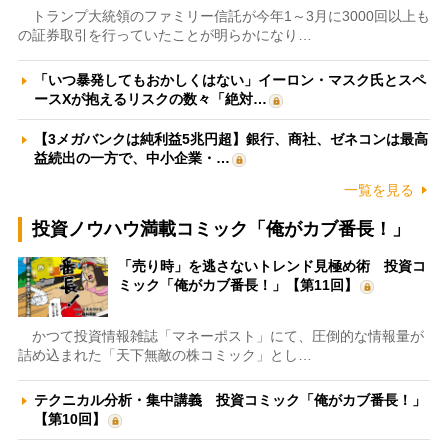
トランプ大統領のファミリー信託が今年1～3月に3000回以上も
の証券取引を行っていたことが明らかになり…
「いつ暴発してもおかしくはない」イーロン・マスク氏とスペ
ースXが抱えるリスクの数々「絶対…
【3メガバンクは純利益5兆円超】銀行、商社、ゼネコンは最高
益続出の一方で、中小企業・…
一覧を見る
投資ノウハウ満載コミック「俺がカブ番長！」
「売り時」を逃さないトレンド見極め術 投資コ
ミック「俺がカブ番長！」【第11回】
かつて投資情報雑誌「マネーポスト」にて、圧倒的な情報量が
詰め込まれた「天下無敵の株コミック」とし…
テクニカル分析・集中講義 投資コミック「俺がカブ番長！」
【第10回】