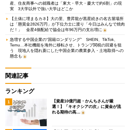
産、住友商事への就職者は「東大・早大・慶大で約6割」の現
実 3大学以外で強い大学はどこか
【土俵に埋まるカネ】大の里、豊昇龍が黒星続きの名古屋場所
は「懸賞金2826万円」が下位力士に渡り「今日はみんなで焼肉
だ！」 金星4個配給で協会は年96万円の支出増に
急増する中国企業の“国籍ロンダリング” SHEIN、TikTok、
Temu…本社機能を海外に移転させ、トランプ関税の回避を狙
う 現地人を隠れ蓑にした中国企業の農業参入・土地取得への
懸念も
関連記事
ランキング
【資産10億円超・かんちさんが厳
1
選！】「キオクシアの次」に資金が流
れる期待の高…