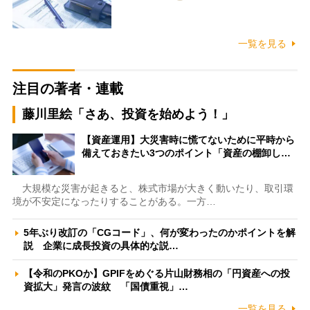
一覧を見る
注目の著者・連載
藤川里絵「さあ、投資を始めよう！」
【資産運用】大災害時に慌てないために平時から
備えておきたい3つのポイント「資産の棚卸し…
大規模な災害が起きると、株式市場が大きく動いたり、取引環
境が不安定になったりすることがある。一方…
5年ぶり改訂の「CGコード」、何が変わったのかポイントを解
説 企業に成長投資の具体的な説…
【令和のPKOか】GPIFをめぐる片山財務相の「円資産への投
資拡大」発言の波紋 「国債重視」…
一覧を見る