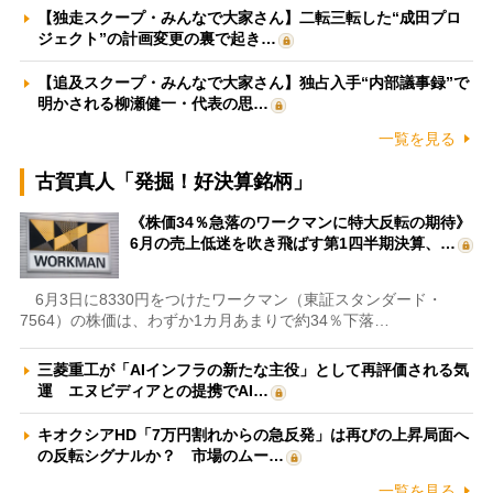
【独走スクープ・みんなで大家さん】二転三転した“成田プロ
ジェクト”の計画変更の裏で起き…
【追及スクープ・みんなで大家さん】独占入手“内部議事録”で
明かされる柳瀬健一・代表の思…
一覧を見る
古賀真人「発掘！好決算銘柄」
《株価34％急落のワークマンに特大反転の期待》
6月の売上低迷を吹き飛ばす第1四半期決算、…
6月3日に8330円をつけたワークマン（東証スタンダード・
7564）の株価は、わずか1カ月あまりで約34％下落…
三菱重工が「AIインフラの新たな主役」として再評価される気
運 エヌビディアとの提携でAI…
キオクシアHD「7万円割れからの急反発」は再びの上昇局面へ
の反転シグナルか？ 市場のムー…
一覧を見る