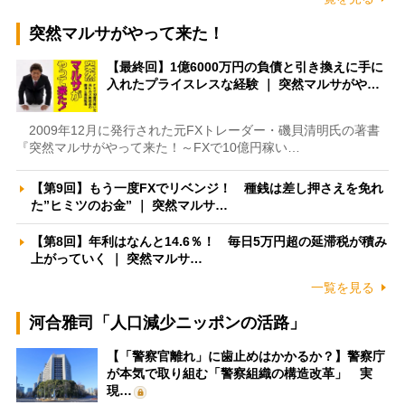
突然マルサがやって来た！
【最終回】1億6000万円の負債と引き換えに手に
入れたプライスレスな経験 ｜ 突然マルサがや…
2009年12月に発行された元FXトレーダー・磯貝清明氏の著書
『突然マルサがやって来た！～FXで10億円稼い…
【第9回】もう一度FXでリベンジ！ 種銭は差し押さえを免れ
た”ヒミツのお金” ｜ 突然マルサ…
【第8回】年利はなんと14.6％！ 毎日5万円超の延滞税が積み
上がっていく ｜ 突然マルサ…
一覧を見る
河合雅司「人口減少ニッポンの活路」
【「警察官離れ」に歯止めはかかるか？】警察庁
が本気で取り組む「警察組織の構造改革」 実
現…