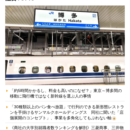
「約5時間かかるし、料金も高いのになぜ？」東京～博多間の
移動に飛行機ではなく新幹線を選ぶ人の事情
「30種類以上のパン食べ放題」で行列のできる新形態レストラ
ンを手掛けるサンマルクホールディングス 同社に聞いた「店
舗展開のコンセプト」、事業を多角化してもぶれない軸
《商社の大学別就職者数ランキングを解剖》三菱商事、三井物