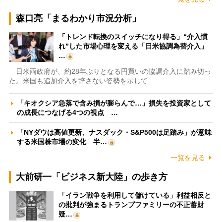
森口亮「まるわかり市況分析」
「トレンド転換のスイッチになり得る」“介入慣
れ”した市場心理を変える「日米協調為替介入」
…
日米両政府が、約28年ぶりとなる円買いの協調介入に踏み切っ
た。米国も追加介入を辞さない姿勢を示して…
「キオクシア急落で含み損が膨らんで…」損失を投資家として
の成長につなげる4つの視点 …
「NYダウは高値更新、ナスダック・S&P500は足踏み」が意味
する米国株市場の変化 半…
一覧を見る
大前研一「ビジネス新大陸」の歩き方
「イラン戦争を利用して儲けている」利益相反と
の批判が強まるトランプファミリーの不正蓄財
疑…