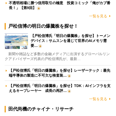
不透明相場に勝つ信用取引の極意 投資コミック「俺がカブ番
長！」【第9回】
一覧を見る
戸松信博の明日の爆騰株を探せ！
【戸松信博氏「明日の爆騰株」を探せ】トーメン
デバイス：サムスンを通じて世界のAIメモリ需
要…
新聞や雑誌など多数の金融メディアに出演するグローバルリン
クアドバイザーズ代表の戸松信博氏が、最新…
【戸松信博氏「明日の爆騰株」を探せ】レーザーテック：最先
端半導体の製造に不可欠な検査装…
【戸松信博氏「明日の爆騰株」を探せ】TDK：AIインフラを支
えるキープレーヤー 成長の再評…
一覧を見る
田代尚機のチャイナ・リサーチ