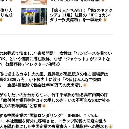
】億り人
【億り人たちが狙う「第2のキオク
よりも成
シア」11選】注目の「IPOセカン
ダリー投資銘柄」を一挙紹介
のお葬式で悩ましい“喪服問題” 女性は「ワンピースを着てい
OK」という俗説に潜む誤解、なぜ「ジャケット」がマストな
？《1級葬祭ディレクターが解説》
俵に埋まるカネ】大の里、豊昇龍が黒星続きの名古屋場所は
賞金2826万円」が下位力士に渡り「今日はみんなで焼肉
」 金星4個配給で協会は年96万円の支出増に
がやりたいのか分からない」竹中平蔵氏が語る高市内閣の評
「給付付き税額控除はその場しのぎ」いま不可欠なのは“社会
制度の改革議論”と指摘
する中国企業の“国籍ロンダリング” SHEIN、TikTok、
mu…本社機能を海外に移転させ、トランプ関税の回避を狙う
人を隠れ蓑にした中国企業の農業参入・土地取得への懸念も