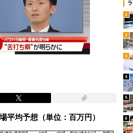
ラ
1
2
3
4
5
市場平均予想（単位：百万円）
6