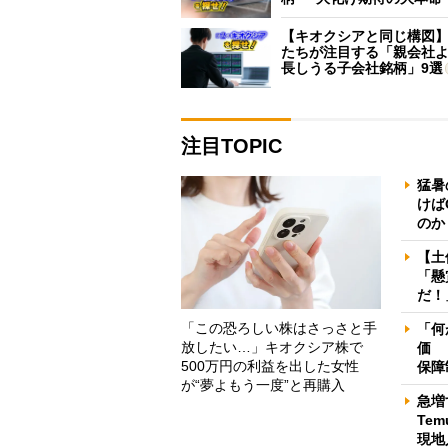
【キオクシアと同じ構図
たちが注目する「親会社
長しうる子会社銘柄」9選
注目TOPIC
猛暑
けば
のか
【土
「懸
だ！
「この恐ろしい株はさっさと手
「何
放したい…」キオクシア株で
価 
500万円の利益を出した女性
保障
が“夢よもう一度”と再購入
急増
Te
現地