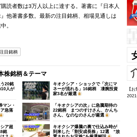
購読者数は3万人以上に達する。著書に『日本人
株』他著書多数。最新の注目銘柄、相場見通しは
信中。
注目銘柄
本株銘柄＆テーマ
う20銘
キオクシア・ショックで「次にマ
10人が
ネーが流れる」16銘柄 凄腕投資
【お
家3名が厳選
202
証券マン・
「キオクシアの次」に急騰期待の
シア急落
22銘柄 まつのすけさん、かんち
さん、なのなのさんが厳選
クシア超
キオクシア爆騰の裏で仕込み時が
8銘
到来した「割安成長株」12選 “放
”は？
置されたお宝株”を厳選解説