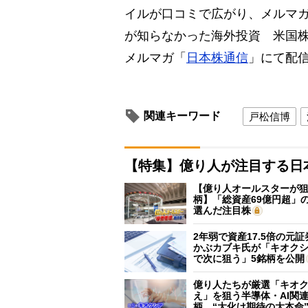
イルが口コミで広がり、メルマガ
が知らなかった海外投資 米国
メルマガ「
日本株通信
」にて配
関連キーワード
戸松信博
【特集】億り人が注目する日
【億り人オールスターが狙
柄】「総資産69億円超」の
選んだ注目株
2年弱で資産17.5倍の元
かぶカブキ氏が「キオク
で次に狙う」5銘柄を公開
億り人たちが厳選「キオ
え」を狙う半導体・AI関連
柄 “大化け期待の大本命