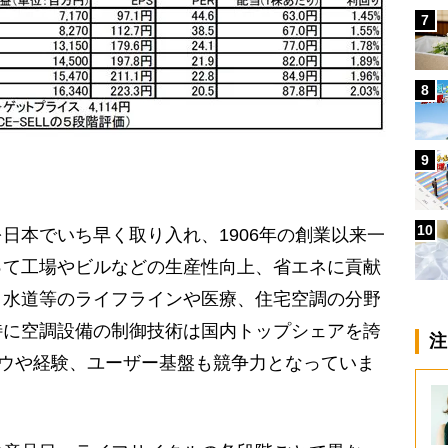
7
8
9
10
本でいち早く取り入れ、1906年の創業以来一
って工場やビルなどの生産性向上、省エネに貢献
・水道等のライフラインや医療、住宅空調の分野
特に空調設備の制御技術は国内トップシェアを誇
注
ハウや経験、ユーザー基盤も競争力となっていま