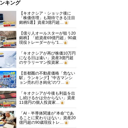
ンキング
【キオクシア・ショック後に
「株価倍増」も期待できる注目
銘柄5選】資産3億円超…
【億り人オールスターが狙う20
銘柄】「総資産69億円超」90歳
現役トレーダーから“1…
「キオクシアが再び株価10万円
になる日は遠い」資産3億円超
のサラリーマン投資家…
【首都圏の不動産価格「危ない
駅」ランキング】“中古マンシ
ョン売れ行き鈍化”のワ…
「キオクシアが今後も利益を出
し続けるかは分からない」資産
11億円の個人投資家…
「AI・半導体関連が“本命”であ
ることに変わりはない」資産20
億円超の90歳現役トレ…