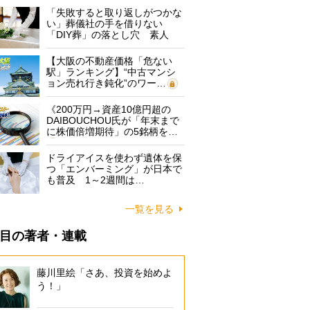
「失敗すると取り返しがつかな
い」葬儀社の手を借りない
「DIY葬」の落とし穴 素人
に…
【大阪の不動産価格「危ない
駅」ランキング】“中古マンシ
ョン売れ行き鈍化”のワー…
《200万円→資産10億円超の
DAIBOUCHOU氏が「年末まで
に株価倍増期待」の5銘柄を…
ドライアイスを使わず遺体を保
つ「エンバーミング」が日本で
も普及 1～2週間は…
一覧を見る
目の著者・連載
藤川里絵「さあ、投資を始めよ
う！」