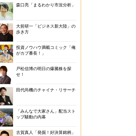
森口亮「まるわかり市況分析」
大前研一「ビジネス新大陸」の
歩き方
投資ノウハウ満載コミック「俺
がカブ番長！」
戸松信博の明日の爆騰株を探
せ！
田代尚機のチャイナ・リサーチ
「みんなで大家さん」配当スト
ップ騒動の内幕
古賀真人「発掘！好決算銘柄」