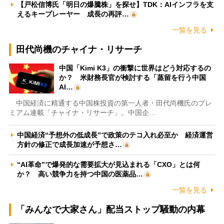
【戸松信博氏「明日の爆騰株」を探せ】TDK：AIインフラを支
えるキープレーヤー 成長の再評…
一覧を見る
田代尚機のチャイナ・リサーチ
中国「Kimi K3」の衝撃に世界はどう対応するの
か？ 米財務長官が検討する「蒸留を行う中国
AI…
中国経済に精通する中国株投資の第一人者・田代尚機氏のプレ
ミアム連載「チャイナ・リサーチ」。中国企…
中国経済“予想外の低成長”で政策のテコ入れ必至か 経済運営
方針の修正で成長加速が予想さ…
“AI革命”で爆発的な需要拡大が見込まれる「CXO」とは何
か？ 高い競争力を持つ中国の医薬品…
一覧を見る
「みんなで大家さん」配当ストップ騒動の内幕