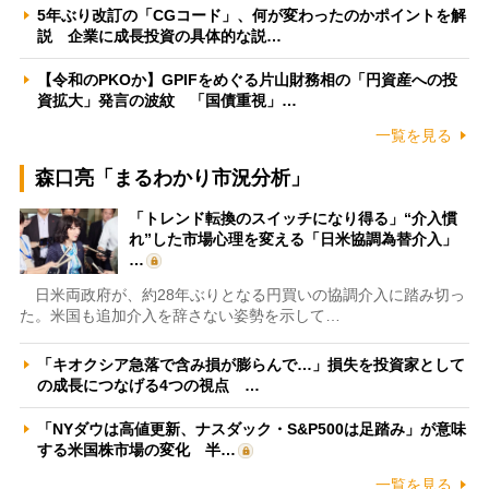
5年ぶり改訂の「CGコード」、何が変わったのかポイントを解
説 企業に成長投資の具体的な説…
【令和のPKOか】GPIFをめぐる片山財務相の「円資産への投
資拡大」発言の波紋 「国債重視」…
一覧を見る
森口亮「まるわかり市況分析」
「トレンド転換のスイッチになり得る」“介入慣
れ”した市場心理を変える「日米協調為替介入」
…
日米両政府が、約28年ぶりとなる円買いの協調介入に踏み切っ
た。米国も追加介入を辞さない姿勢を示して…
「キオクシア急落で含み損が膨らんで…」損失を投資家として
の成長につなげる4つの視点 …
「NYダウは高値更新、ナスダック・S&P500は足踏み」が意味
する米国株市場の変化 半…
一覧を見る