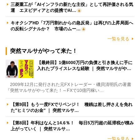
三菱重工が「AIインフラの新たな主役」として再評価される気
運 エヌビディアとの提携でAI…
キオクシアHD「7万円割れからの急反発」は再びの上昇局面へ
の反転シグナルか？ 市場のムー…
一覧を見る
突然マルサがやって来た！
【最終回】1億6000万円の負債と引き換えに手に
入れたプライスレスな経験 ｜ 突然マルサがや…
2009年12月に発行された元FXトレーダー・磯貝清明氏の著書
『突然マルサがやって来た！～FXで10億円稼い…
【第9回】もう一度FXでリベンジ！ 種銭は差し押さえを免れ
た”ヒミツのお金” ｜ 突然マルサ…
【第8回】年利はなんと14.6％！ 毎日5万円超の延滞税が積み
上がっていく ｜ 突然マルサ…
一覧を見る