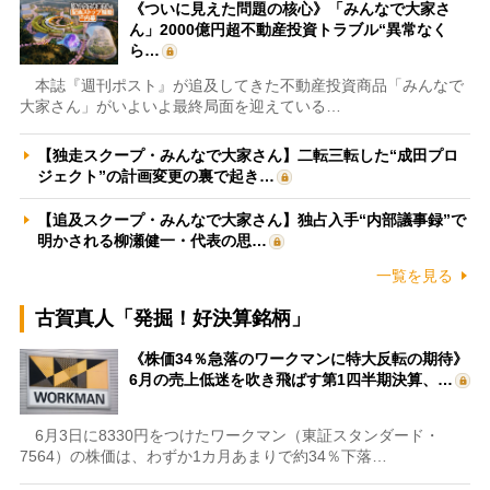
《ついに見えた問題の核心》「みんなで大家さ
ん」2000億円超不動産投資トラブル“異常なく
ら…
本誌『週刊ポスト』が追及してきた不動産投資商品「みんなで
大家さん」がいよいよ最終局面を迎えている…
【独走スクープ・みんなで大家さん】二転三転した“成田プロ
ジェクト”の計画変更の裏で起き…
【追及スクープ・みんなで大家さん】独占入手“内部議事録”で
明かされる柳瀬健一・代表の思…
一覧を見る
古賀真人「発掘！好決算銘柄」
《株価34％急落のワークマンに特大反転の期待》
6月の売上低迷を吹き飛ばす第1四半期決算、…
6月3日に8330円をつけたワークマン（東証スタンダード・
7564）の株価は、わずか1カ月あまりで約34％下落…