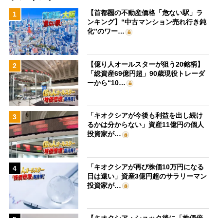
【首都圏の不動産価格「危ない駅」ラ
1
ンキング】“中古マンション売れ行き鈍
化”のワー…
【億り人オールスターが狙う20銘柄】
2
「総資産69億円超」90歳現役トレーダ
ーから“10…
「キオクシアが今後も利益を出し続け
3
るかは分からない」資産11億円の個人
投資家が…
「キオクシアが再び株価10万円になる
4
日は遠い」資産3億円超のサラリーマン
投資家が…