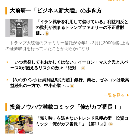
大前研一「ビジネス新大陸」の歩き方
「イラン戦争を利用して儲けている」利益相反と
の批判が強まるトランプファミリーの不正蓄財
疑…
トランプ大統領のファミリー信託が今年1～3月に3000回以上も
の証券取引を行っていたことが明らかになり…
「いつ暴発してもおかしくはない」イーロン・マスク氏とスペ
ースXが抱えるリスクの数々「絶対…
【3メガバンクは純利益5兆円超】銀行、商社、ゼネコンは最高
益続出の一方で、中小企業・…
一覧を見る
投資ノウハウ満載コミック「俺がカブ番長！」
「売り時」を逃さないトレンド見極め術 投資コ
ミック「俺がカブ番長！」【第11回】