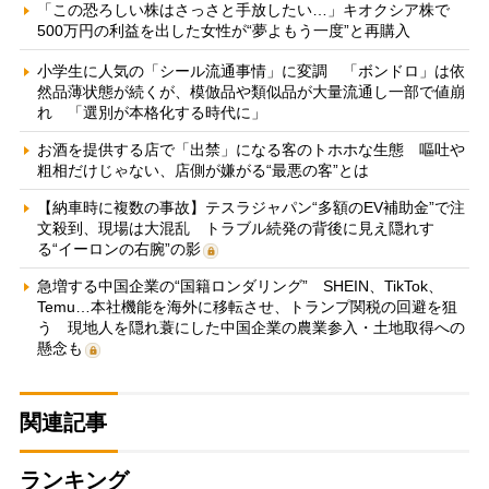
「この恐ろしい株はさっさと手放したい…」キオクシア株で
500万円の利益を出した女性が“夢よもう一度”と再購入
小学生に人気の「シール流通事情」に変調 「ボンドロ」は依
然品薄状態が続くが、模倣品や類似品が大量流通し一部で値崩
れ 「選別が本格化する時代に」
お酒を提供する店で「出禁」になる客のトホホな生態 嘔吐や
粗相だけじゃない、店側が嫌がる“最悪の客”とは
【納車時に複数の事故】テスラジャパン“多額のEV補助金”で注
文殺到、現場は大混乱 トラブル続発の背後に見え隠れす
る“イーロンの右腕”の影
急増する中国企業の“国籍ロンダリング” SHEIN、TikTok、
Temu…本社機能を海外に移転させ、トランプ関税の回避を狙
う 現地人を隠れ蓑にした中国企業の農業参入・土地取得への
懸念も
関連記事
ランキング