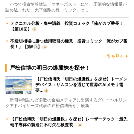
かつて投資情報雑誌「マネーポスト」にて、圧倒的な情報量が
詰め込まれた「天下無敵の株コミック」とし…
テクニカル分析・集中講義 投資コミック「俺がカブ番長！」
【第10回】
不透明相場に勝つ信用取引の極意 投資コミック「俺がカブ番
長！」【第9回】
一覧を見る
戸松信博の明日の爆騰株を探せ！
【戸松信博氏「明日の爆騰株」を探せ】トーメン
デバイス：サムスンを通じて世界のAIメモリ需
要…
新聞や雑誌など多数の金融メディアに出演するグローバルリン
クアドバイザーズ代表の戸松信博氏が、最新…
【戸松信博氏「明日の爆騰株」を探せ】レーザーテック：最先
端半導体の製造に不可欠な検査装…