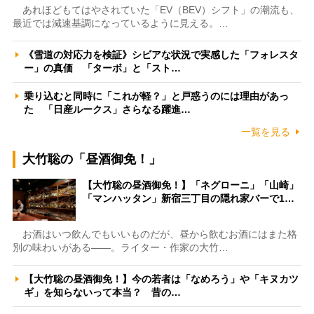
あれほどもてはやされていた「EV（BEV）シフト」の潮流も、
最近では減速基調になっているように見える。…
《雪道の対応力を検証》シビアな状況で実感した「フォレスタ
ー」の真価 「ターボ」と「スト…
乗り込むと同時に「これが軽？」と戸惑うのには理由があっ
た 「日産ルークス」さらなる躍進…
一覧を見る
大竹聡の「昼酒御免！」
【大竹聡の昼酒御免！】「ネグローニ」「山崎」
「マンハッタン」新宿三丁目の隠れ家バーで1…
お酒はいつ飲んでもいいものだが、昼から飲むお酒にはまた格
別の味わいがある――。ライター・作家の大竹…
【大竹聡の昼酒御免！】今の若者は「なめろう」や「キヌカツ
ギ」を知らないって本当？ 昔の…