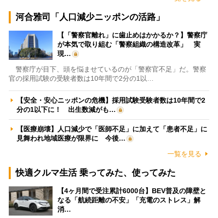
河合雅司「人口減少ニッポンの活路」
【「警察官離れ」に歯止めはかかるか？】警察庁
が本気で取り組む「警察組織の構造改革」 実
現…
警察庁が目下、頭を悩ませているのが「警察官不足」だ。警察
官の採用試験の受験者数は10年間で2分の1以…
【安全・安心ニッポンの危機】採用試験受験者数は10年間で2
分の1以下に！ 出生数減がも…
【医療崩壊】人口減少で「医師不足」に加えて「患者不足」に
見舞われ地域医療が限界に 今後…
一覧を見る
快適クルマ生活 乗ってみた、使ってみた
【4ヶ月間で受注累計6000台】BEV普及の障壁と
なる「航続距離の不安」「充電のストレス」解
消…