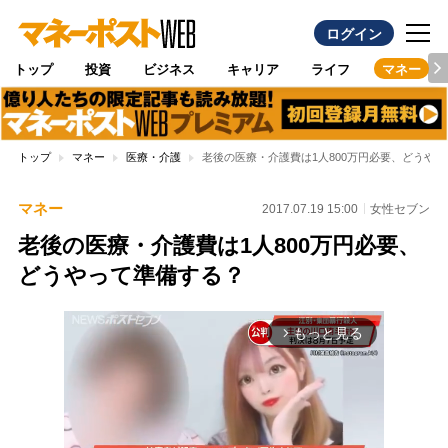
ログイン
トップ
投資
ビジネス
キャリア
ライフ
マネー
トップ
マネー
医療・介護
老後の医療・介護費は1人800万円必要、どうや
マネー
2017.07.19 15:00
女性セブン
老後の医療・介護費は1人800万円必要、
どうやって準備する？
もっと見る
arrow_forward_ios