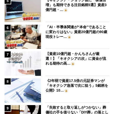
【キオクシア・ショック後に「株価倍
5
増」も期待できる注目銘柄5選】資産3
億円超・…
「AI・半導体関連が“本命”であること
6
に変わりはない」資産20億円超の90歳
現役トレー…
【資産10億円超・かんちさんが厳
7
選！】「キオクシアの次」に資金が流
れる期待の高…
《2年弱で資産17.5倍の元証券マンが
8
「キオクシア急落で次に狙う」5銘柄を
公開》10…
「失敗すると取り返しがつかない」葬
9
儀社の手を借りない「DIY葬」の落とし