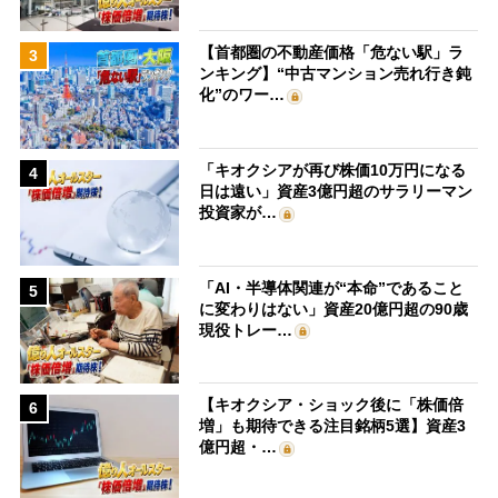
【首都圏の不動産価格「危ない駅」ラ
3
ンキング】“中古マンション売れ行き鈍
化”のワー…
「キオクシアが再び株価10万円になる
4
日は遠い」資産3億円超のサラリーマン
投資家が…
「AI・半導体関連が“本命”であること
5
に変わりはない」資産20億円超の90歳
現役トレー…
【キオクシア・ショック後に「株価倍
6
増」も期待できる注目銘柄5選】資産3
億円超・…