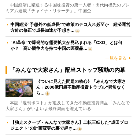
中国経済に精通する中国株投資の第一人者・田代尚機氏のプレ
ミアム連載「チャイナ・リサーチ」。中国企…
中国経済“予想外の低成長”で政策のテコ入れ必至か 経済運営
方針の修正で成長加速が予想さ…
“AI革命”で爆発的な需要拡大が見込まれる「CXO」とは何
か？ 高い競争力を持つ中国の医薬品…
一覧を見る
「みんなで大家さん」配当ストップ騒動の内幕
《ついに見えた問題の核心》「みんなで大家さ
ん」2000億円超不動産投資トラブル“異常なく
ら…
本誌『週刊ポスト』が追及してきた不動産投資商品「みんなで
大家さん」がいよいよ最終局面を迎えている…
【独走スクープ・みんなで大家さん】二転三転した“成田プロ
ジェクト”の計画変更の裏で起き…