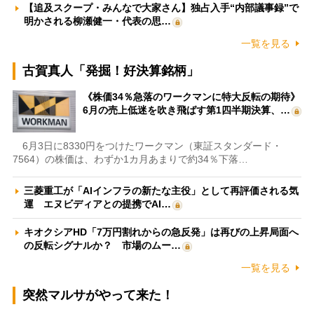
【追及スクープ・みんなで大家さん】独占入手“内部議事録”で
明かされる柳瀬健一・代表の思…
一覧を見る
古賀真人「発掘！好決算銘柄」
《株価34％急落のワークマンに特大反転の期待》
6月の売上低迷を吹き飛ばす第1四半期決算、…
6月3日に8330円をつけたワークマン（東証スタンダード・
7564）の株価は、わずか1カ月あまりで約34％下落…
三菱重工が「AIインフラの新たな主役」として再評価される気
運 エヌビディアとの提携でAI…
キオクシアHD「7万円割れからの急反発」は再びの上昇局面へ
の反転シグナルか？ 市場のムー…
一覧を見る
突然マルサがやって来た！