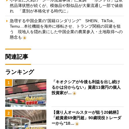
小学生に人気の「シール流通事情」に変調 「ボンドロ」は依
然品薄状態が続くが、模倣品や類似品が大量流通し一部で値崩
れ 「選別が本格化する時代に」
急増する中国企業の“国籍ロンダリング” SHEIN、TikTok、
Temu…本社機能を海外に移転させ、トランプ関税の回避を狙
う 現地人を隠れ蓑にした中国企業の農業参入・土地取得への
懸念も
関連記事
ランキング
「キオクシアが今後も利益を出し続け
1
るかは分からない」資産11億円の個人
投資家が…
【億り人オールスターが狙う20銘柄】
2
「総資産69億円超」90歳現役トレーダ
ーから“10…