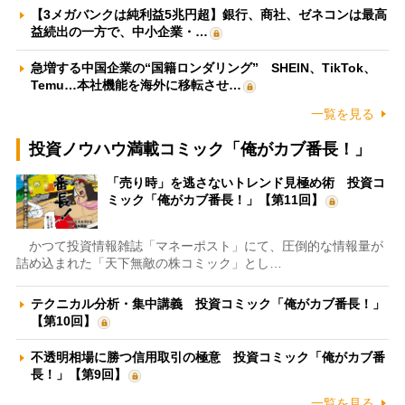
【3メガバンクは純利益5兆円超】銀行、商社、ゼネコンは最高
益続出の一方で、中小企業・…
急増する中国企業の“国籍ロンダリング” SHEIN、TikTok、
Temu…本社機能を海外に移転させ…
一覧を見る
投資ノウハウ満載コミック「俺がカブ番長！」
「売り時」を逃さないトレンド見極め術 投資コ
ミック「俺がカブ番長！」【第11回】
かつて投資情報雑誌「マネーポスト」にて、圧倒的な情報量が
詰め込まれた「天下無敵の株コミック」とし…
テクニカル分析・集中講義 投資コミック「俺がカブ番長！」
【第10回】
不透明相場に勝つ信用取引の極意 投資コミック「俺がカブ番
長！」【第9回】
一覧を見る