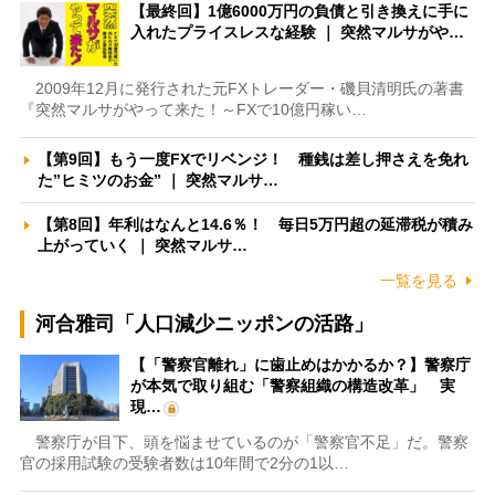
【最終回】1億6000万円の負債と引き換えに手に
入れたプライスレスな経験 ｜ 突然マルサがや…
2009年12月に発行された元FXトレーダー・磯貝清明氏の著書
『突然マルサがやって来た！～FXで10億円稼い…
【第9回】もう一度FXでリベンジ！ 種銭は差し押さえを免れ
た”ヒミツのお金” ｜ 突然マルサ…
【第8回】年利はなんと14.6％！ 毎日5万円超の延滞税が積み
上がっていく ｜ 突然マルサ…
一覧を見る
河合雅司「人口減少ニッポンの活路」
【「警察官離れ」に歯止めはかかるか？】警察庁
が本気で取り組む「警察組織の構造改革」 実
現…
警察庁が目下、頭を悩ませているのが「警察官不足」だ。警察
官の採用試験の受験者数は10年間で2分の1以…