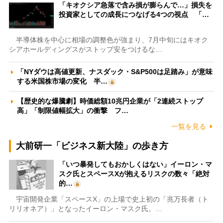
「キオクシア急落で含み損が膨らんで…」損失を
投資家としての成長につなげる4つの視点 「…
半導体株を中心に相場の調整色が強まり、7月中旬にはキオク
シアホールディングスがストップ安をつけるな…
「NYダウは高値更新、ナスダック・S&P500は足踏み」が意味
する米国株市場の変化 半…
【歴史的な爆騰劇】時価総額10兆円企業が「2連続ストップ
高」「制限値幅拡大」の衝撃 フ…
一覧を見る
大前研一「ビジネス新大陸」の歩き方
「いつ暴発してもおかしくはない」イーロン・マ
スク氏とスペースXが抱えるリスクの数々「絶対
的…
宇宙開発企業「スペースX」の上場で史上初の「兆万長者（ト
リリオネア）」となったイーロン・マスク氏。…