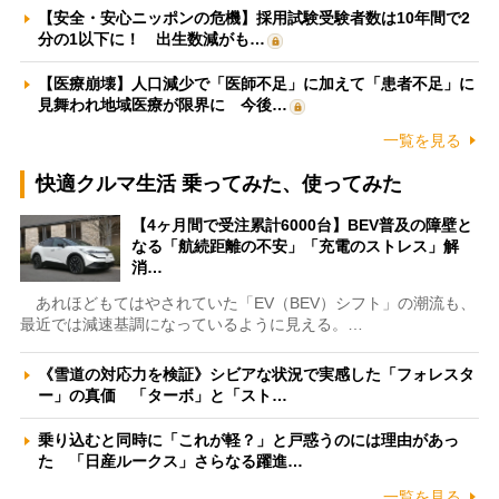
【安全・安心ニッポンの危機】採用試験受験者数は10年間で2
分の1以下に！ 出生数減がも…
【医療崩壊】人口減少で「医師不足」に加えて「患者不足」に
見舞われ地域医療が限界に 今後…
一覧を見る
快適クルマ生活 乗ってみた、使ってみた
【4ヶ月間で受注累計6000台】BEV普及の障壁と
なる「航続距離の不安」「充電のストレス」解
消…
あれほどもてはやされていた「EV（BEV）シフト」の潮流も、
最近では減速基調になっているように見える。…
《雪道の対応力を検証》シビアな状況で実感した「フォレスタ
ー」の真価 「ターボ」と「スト…
乗り込むと同時に「これが軽？」と戸惑うのには理由があっ
た 「日産ルークス」さらなる躍進…
一覧を見る