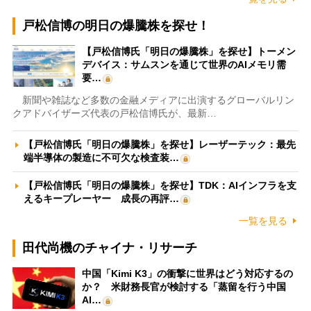
戸松信博の明日の爆騰株を探せ！
【戸松信博氏「明日の爆騰株」を探せ】トーメン
デバイス：サムスンを通じて世界のAIメモリ需
要…
新聞や雑誌など多数の金融メディアに出演するグローバルリン
クアドバイザーズ代表の戸松信博氏が、最新…
【戸松信博氏「明日の爆騰株」を探せ】レーザーテック：最先
端半導体の製造に不可欠な検査装…
【戸松信博氏「明日の爆騰株」を探せ】TDK：AIインフラを支
えるキープレーヤー 成長の再評…
一覧を見る
田代尚機のチャイナ・リサーチ
中国「Kimi K3」の衝撃に世界はどう対応するの
か？ 米財務長官が検討する「蒸留を行う中国
AI…