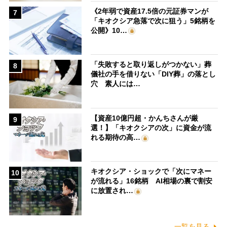
《2年弱で資産17.5倍の元証券マンが
7
「キオクシア急落で次に狙う」5銘柄を
公開》10…
「失敗すると取り返しがつかない」葬
8
儀社の手を借りない「DIY葬」の落とし
穴 素人には…
【資産10億円超・かんちさんが厳
9
選！】「キオクシアの次」に資金が流
れる期待の高…
キオクシア・ショックで「次にマネー
10
が流れる」16銘柄 AI相場の裏で割安
に放置され…
一覧を見る