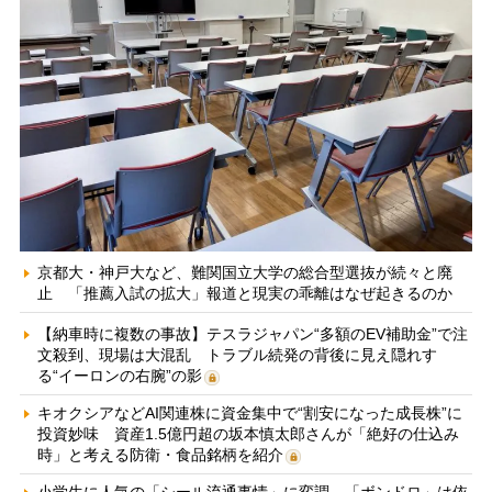
京都大・神戸大など、難関国立大学の総合型選抜が続々と廃
止 「推薦入試の拡大」報道と現実の乖離はなぜ起きるのか
【納車時に複数の事故】テスラジャパン“多額のEV補助金”で注
文殺到、現場は大混乱 トラブル続発の背後に見え隠れす
る“イーロンの右腕”の影
キオクシアなどAI関連株に資金集中で“割安になった成長株”に
投資妙味 資産1.5億円超の坂本慎太郎さんが「絶好の仕込み
時」と考える防衛・食品銘柄を紹介