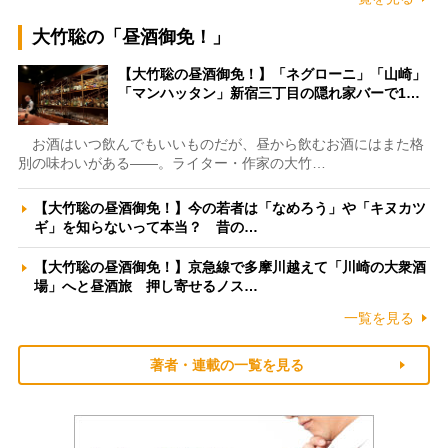
大竹聡の「昼酒御免！」
【大竹聡の昼酒御免！】「ネグローニ」「山崎」
「マンハッタン」新宿三丁目の隠れ家バーで1…
お酒はいつ飲んでもいいものだが、昼から飲むお酒にはまた格
別の味わいがある――。ライター・作家の大竹…
【大竹聡の昼酒御免！】今の若者は「なめろう」や「キヌカツ
ギ」を知らないって本当？ 昔の…
【大竹聡の昼酒御免！】京急線で多摩川越えて「川崎の大衆酒
場」へと昼酒旅 押し寄せるノス…
一覧を見る
著者・連載の一覧を見る