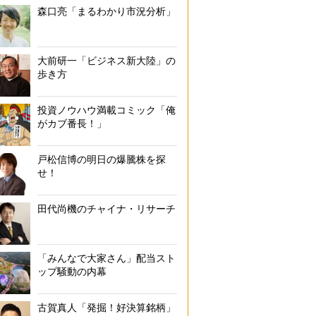
森口亮「まるわかり市況分析」
大前研一「ビジネス新大陸」の
歩き方
投資ノウハウ満載コミック「俺
がカブ番長！」
戸松信博の明日の爆騰株を探
せ！
田代尚機のチャイナ・リサーチ
「みんなで大家さん」配当スト
ップ騒動の内幕
古賀真人「発掘！好決算銘柄」