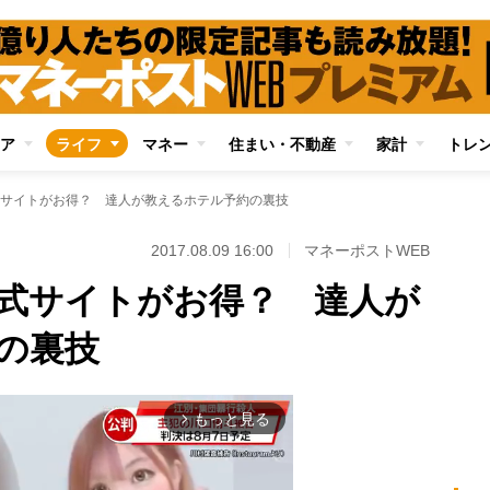
ア
ライフ
マネー
住まい・不動産
家計
トレ
サイトがお得？ 達人が教えるホテル予約の裏技
2017.08.09 16:00
マネーポストWEB
式サイトがお得？ 達人が
の裏技
もっと見る
arrow_forward_ios