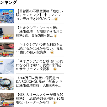
ンキング
【首都圏の不動産価格「危ない
駅」ランキング】“中古マンシ
ョン売れ行き鈍化”のワ…
【キオクシア・ショック後に
「株価倍増」も期待できる注目
銘柄5選】資産3億円超…
「キオクシアが今後も利益を出
し続けるかは分からない」資産
11億円の個人投資家…
「キオクシアが再び株価10万円
になる日は遠い」資産3億円超
のサラリーマン投資家…
《200万円→資産10億円超の
DAIBOUCHOU氏が「年末まで
に株価倍増期待」の5銘柄を…
【億り人オールスターが狙う20
銘柄】「総資産69億円超」90歳
現役トレーダーから“1…