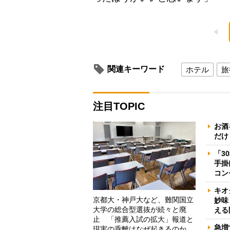
関連キーワード
ホテル
旅
注目TOPIC
お酒
だけ
「3
手掛
コン
キオ
京都大・神戸大など、難関国立
妙味
大学の総合型選抜が続々と廃
える
止 「推薦入試の拡大」報道と
急増
現実の乖離はなぜ起きるのか