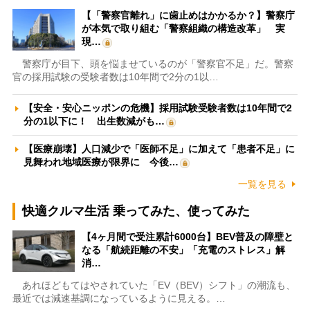
【「警察官離れ」に歯止めはかかるか？】警察庁
が本気で取り組む「警察組織の構造改革」 実
現…
警察庁が目下、頭を悩ませているのが「警察官不足」だ。警察
官の採用試験の受験者数は10年間で2分の1以…
【安全・安心ニッポンの危機】採用試験受験者数は10年間で2
分の1以下に！ 出生数減がも…
【医療崩壊】人口減少で「医師不足」に加えて「患者不足」に
見舞われ地域医療が限界に 今後…
一覧を見る
快適クルマ生活 乗ってみた、使ってみた
【4ヶ月間で受注累計6000台】BEV普及の障壁と
なる「航続距離の不安」「充電のストレス」解
消…
あれほどもてはやされていた「EV（BEV）シフト」の潮流も、
最近では減速基調になっているように見える。…