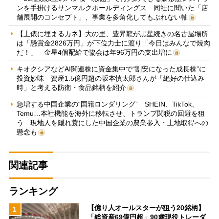
ンを手掛けるサンマルクホールディングス 同社に聞いた「店
舗展開のコンセプト」、事業を多角化してもぶれない軸
【土俵に埋まるカネ】大の里、豊昇龍が黒星続きの名古屋場所
は「懸賞金2826万円」が下位力士に渡り「今日はみんなで焼肉
だ！」 金星4個配給で協会は年96万円の支出増に
キオクシアなどAI関連株に資金集中で“割安になった成長株”に
投資妙味 資産1.5億円超の坂本慎太郎さんが「絶好の仕込み
時」と考える防衛・食品銘柄を紹介
急増する中国企業の“国籍ロンダリング” SHEIN、TikTok、
Temu…本社機能を海外に移転させ、トランプ関税の回避を狙
う 現地人を隠れ蓑にした中国企業の農業参入・土地取得への
懸念も
関連記事
ランキング
【億り人オールスターが狙う20銘柄】
1
「総資産69億円超」90歳現役トレーダ