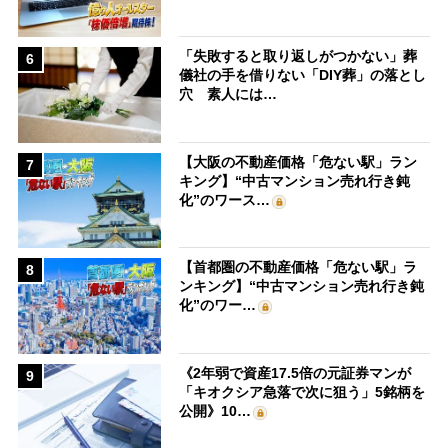
「失敗すると取り返しがつかない」葬
6
儀社の手を借りない「DIY葬」の落とし
穴 素人には…
【大阪の不動産価格「危ない駅」ラン
7
キング】“中古マンション売れ行き鈍
化”のワース…
【首都圏の不動産価格「危ない駅」ラ
8
ンキング】“中古マンション売れ行き鈍
化”のワー…
《2年弱で資産17.5倍の元証券マンが
9
「キオクシア急落で次に狙う」5銘柄を
公開》10…