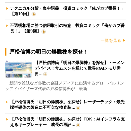
テクニカル分析・集中講義 投資コミック「俺がカブ番長！」
【第10回】
不透明相場に勝つ信用取引の極意 投資コミック「俺がカブ番
長！」【第9回】
一覧を見る
戸松信博の明日の爆騰株を探せ！
【戸松信博氏「明日の爆騰株」を探せ】トーメン
デバイス：サムスンを通じて世界のAIメモリ需
要…
新聞や雑誌など多数の金融メディアに出演するグローバルリン
クアドバイザーズ代表の戸松信博氏が、最新…
【戸松信博氏「明日の爆騰株」を探せ】レーザーテック：最先
端半導体の製造に不可欠な検査装…
【戸松信博氏「明日の爆騰株」を探せ】TDK：AIインフラを支
えるキープレーヤー 成長の再評…