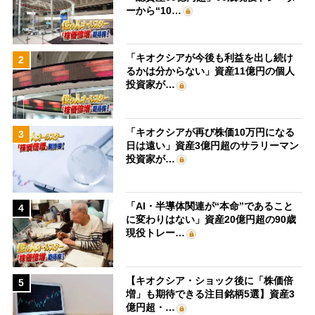
ーから“10…
「キオクシアが今後も利益を出し続け
2
るかは分からない」資産11億円の個人
投資家が…
「キオクシアが再び株価10万円になる
3
日は遠い」資産3億円超のサラリーマン
投資家が…
「AI・半導体関連が“本命”であること
4
に変わりはない」資産20億円超の90歳
現役トレー…
【キオクシア・ショック後に「株価倍
5
増」も期待できる注目銘柄5選】資産3
億円超・…