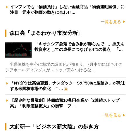
インフレでも「物価負け」しない金融商品「物価連動国債」に
注目 元本が物価の動きに合わせ…
一覧を見る
森口亮「まるわかり市況分析」
「キオクシア急落で含み損が膨らんで…」損失を
投資家としての成長につなげる4つの視点 「…
半導体株を中心に相場の調整色が強まり、7月中旬にはキオク
シアホールディングスがストップ安をつけるな…
「NYダウは高値更新、ナスダック・S&P500は足踏み」が意味
する米国株市場の変化 半…
【歴史的な爆騰劇】時価総額10兆円企業が「2連続ストップ
高」「制限値幅拡大」の衝撃 フ…
一覧を見る
大前研一「ビジネス新大陸」の歩き方