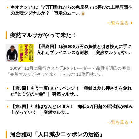
キオクシアHD「7万円割れからの急反発」は再びの上昇局面へ
の反転シグナルか？ 市場のムー…
一覧を見る
突然マルサがやって来た！
【最終回】1億6000万円の負債と引き換えに手に
入れたプライスレスな経験 ｜ 突然マルサがや…
2009年12月に発行された元FXトレーダー・磯貝清明氏の著書
『突然マルサがやって来た！～FXで10億円稼い…
【第9回】もう一度FXでリベンジ！ 種銭は差し押さえを免れ
た”ヒミツのお金” ｜ 突然マルサ…
【第8回】年利はなんと14.6％！ 毎日5万円超の延滞税が積み
上がっていく ｜ 突然マルサ…
一覧を見る
河合雅司「人口減少ニッポンの活路」