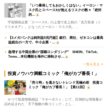
「いつ暴発してもおかしくはない」イーロン・マ
スク氏とスペースXが抱えるリスクの数々「絶対
的…
宇宙開発企業「スペースX」の上場で史上初の「兆万長者（ト
リリオネア）」となったイーロン・マスク氏。…
【3メガバンクは純利益5兆円超】銀行、商社、ゼネコンは最高
益続出の一方で、中小企業・…
急増する中国企業の“国籍ロンダリング” SHEIN、TikTok、
Temu…本社機能を海外に移転させ…
一覧を見る
投資ノウハウ満載コミック「俺がカブ番長！」
「売り時」を逃さないトレンド見極め術 投資コ
ミック「俺がカブ番長！」【第11回】
かつて投資情報雑誌「マネーポスト」にて、圧倒的な情報量が
詰め込まれた「天下無敵の株コミック」とし…