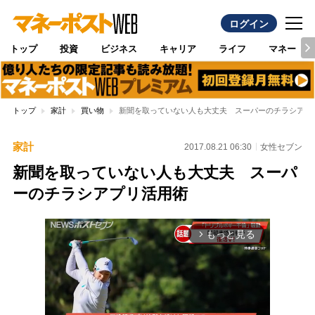
ログイン
トップ
投資
ビジネス
キャリア
ライフ
マネー
トップ
家計
買い物
新聞を取っていない人も大丈夫 スーパーのチラシアプ
家計
2017.08.21 06:30
女性セブン
新聞を取っていない人も大丈夫 スーパ
ーのチラシアプリ活用術
もっと見る
arrow_forward_ios