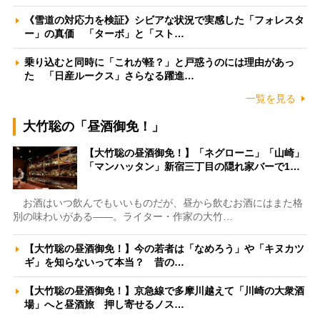
《雪道の対応力を検証》シビアな状況で実感した「フォレスタ
ー」の真価 「ターボ」と「スト…
乗り込むと同時に「これが軽？」と戸惑うのには理由があっ
た 「日産ルークス」さらなる躍進…
一覧を見る
大竹聡の「昼酒御免！」
【大竹聡の昼酒御免！】「ネグローニ」「山崎」
「マンハッタン」新宿三丁目の隠れ家バーで1…
お酒はいつ飲んでもいいものだが、昼から飲むお酒にはまた格
別の味わいがある――。ライター・作家の大竹…
【大竹聡の昼酒御免！】今の若者は「なめろう」や「キヌカツ
ギ」を知らないって本当？ 昔の…
【大竹聡の昼酒御免！】京急線で多摩川越えて「川崎の大衆酒
場」へと昼酒旅 押し寄せるノス…