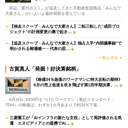
本誌『週刊ポスト』が追及してきた不動産投資商品「みんなで
大家さん」がいよいよ最終局面を迎えている…
【独走スクープ・みんなで大家さん】二転三転した“成田プロ
ジェクト”の計画変更の裏で起き…
【追及スクープ・みんなで大家さん】独占入手“内部議事録”で
明かされる柳瀬健一・代表の思…
一覧を見る
古賀真人「発掘！好決算銘柄」
《株価34％急落のワークマンに特大反転の期待》
6月の売上低迷を吹き飛ばす第1四半期決算、…
6月3日に8330円をつけたワークマン（東証スタンダード・
7564）の株価は、わずか1カ月あまりで約34％下落…
三菱重工が「AIインフラの新たな主役」として再評価される気
運 エヌビディアとの提携でAI…