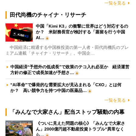
一覧を見る
田代尚機のチャイナ・リサーチ
中国「Kimi K3」の衝撃に世界はどう対応するの
か？ 米財務長官が検討する「蒸留を行う中国
AI…
中国経済に精通する中国株投資の第一人者・田代尚機氏のプレ
ミアム連載「チャイナ・リサーチ」。中国企…
中国経済“予想外の低成長”で政策のテコ入れ必至か 経済運営
方針の修正で成長加速が予想さ…
“AI革命”で爆発的な需要拡大が見込まれる「CXO」とは何
か？ 高い競争力を持つ中国の医薬品…
一覧を見る
「みんなで大家さん」配当ストップ騒動の内幕
《ついに見えた問題の核心》「みんなで大家さ
ん」2000億円超不動産投資トラブル“異常なく
ら…