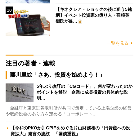
【キオクシア・ショックの後に狙う5銘
10
柄】イベント投資家の億り人・羽根英
樹氏が厳…
一覧を見る
注目の著者・連載
藤川里絵「さあ、投資を始めよう！」
5年ぶり改訂の「CGコード」、何が変わったのか
ポイントを解説 企業に成長投資の具体的な説
明…
金融庁と東京証券取引所が共同で策定している上場企業の経営
や取締役会のあり方を定める「コーポレート…
【令和のPKOか】GPIFをめぐる片山財務相の「円資産への投
資拡大」発言の波紋 「国債重視」…