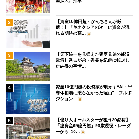
差拡大に拍車…
【資産10億円超・かんちさんが厳
2
選！】「キオクシアの次」に資金が流
れる期待の高…
【天下統一を見据えた豊臣兄弟の経済
3
政策】秀吉が弟・秀長を紀伊に転封し
た納得の事情…
資産10億円超の投資家が明かす“AI・半
4
導体相場に乗らなかった理由” フルポ
ジション…
【億り人オールスターが狙う20銘柄】
5
「総資産69億円超」90歳現役トレーダ
ーから“10…