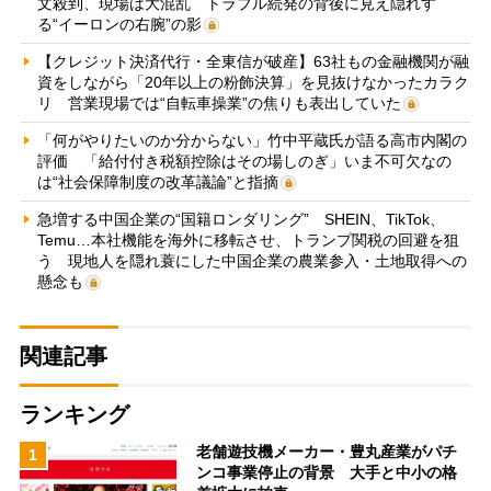
文殺到、現場は大混乱 トラブル続発の背後に見え隠れす
る“イーロンの右腕”の影
【クレジット決済代行・全東信が破産】63社もの金融機関が融
資をしながら「20年以上の粉飾決算」を見抜けなかったカラク
リ 営業現場では“自転車操業”の焦りも表出していた
「何がやりたいのか分からない」竹中平蔵氏が語る高市内閣の
評価 「給付付き税額控除はその場しのぎ」いま不可欠なの
は“社会保障制度の改革議論”と指摘
急増する中国企業の“国籍ロンダリング” SHEIN、TikTok、
Temu…本社機能を海外に移転させ、トランプ関税の回避を狙
う 現地人を隠れ蓑にした中国企業の農業参入・土地取得への
懸念も
関連記事
ランキング
老舗遊技機メーカー・豊丸産業がパチ
1
ンコ事業停止の背景 大手と中小の格