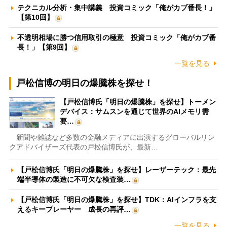
テクニカル分析・集中講義 投資コミック「俺がカブ番長！」
【第10回】
不透明相場に勝つ信用取引の極意 投資コミック「俺がカブ番
長！」【第9回】
一覧を見る
戸松信博の明日の爆騰株を探せ！
【戸松信博氏「明日の爆騰株」を探せ】トーメン
デバイス：サムスンを通じて世界のAIメモリ需
要…
新聞や雑誌など多数の金融メディアに出演するグローバルリン
クアドバイザーズ代表の戸松信博氏が、最新…
【戸松信博氏「明日の爆騰株」を探せ】レーザーテック：最先
端半導体の製造に不可欠な検査装…
【戸松信博氏「明日の爆騰株」を探せ】TDK：AIインフラを支
えるキープレーヤー 成長の再評…
一覧を見る