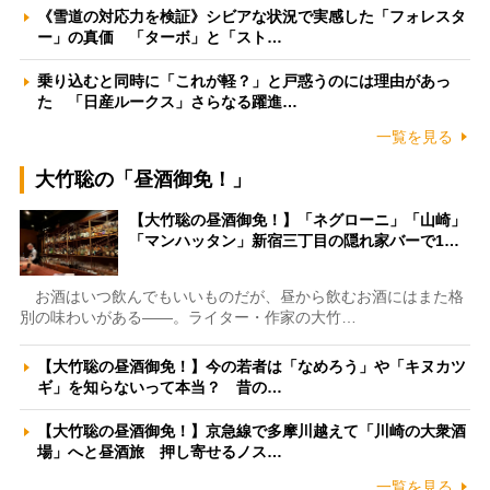
《雪道の対応力を検証》シビアな状況で実感した「フォレスタ
ー」の真価 「ターボ」と「スト…
乗り込むと同時に「これが軽？」と戸惑うのには理由があっ
た 「日産ルークス」さらなる躍進…
一覧を見る
大竹聡の「昼酒御免！」
【大竹聡の昼酒御免！】「ネグローニ」「山崎」
「マンハッタン」新宿三丁目の隠れ家バーで1…
お酒はいつ飲んでもいいものだが、昼から飲むお酒にはまた格
別の味わいがある――。ライター・作家の大竹…
【大竹聡の昼酒御免！】今の若者は「なめろう」や「キヌカツ
ギ」を知らないって本当？ 昔の…
【大竹聡の昼酒御免！】京急線で多摩川越えて「川崎の大衆酒
場」へと昼酒旅 押し寄せるノス…
一覧を見る