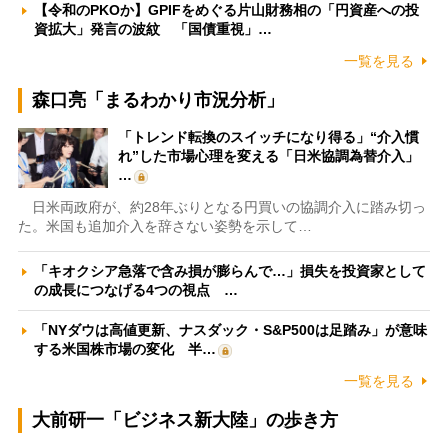
【令和のPKOか】GPIFをめぐる片山財務相の「円資産への投
資拡大」発言の波紋 「国債重視」…
一覧を見る
森口亮「まるわかり市況分析」
「トレンド転換のスイッチになり得る」“介入慣
れ”した市場心理を変える「日米協調為替介入」
…
日米両政府が、約28年ぶりとなる円買いの協調介入に踏み切っ
た。米国も追加介入を辞さない姿勢を示して…
「キオクシア急落で含み損が膨らんで…」損失を投資家として
の成長につなげる4つの視点 …
「NYダウは高値更新、ナスダック・S&P500は足踏み」が意味
する米国株市場の変化 半…
一覧を見る
大前研一「ビジネス新大陸」の歩き方