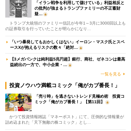
「イラン戦争を利用して儲けている」利益相反と
の批判が強まるトランプファミリーの不正蓄財
疑…
トランプ大統領のファミリー信託が今年1～3月に3000回以上も
の証券取引を行っていたことが明らかになり…
「いつ暴発してもおかしくはない」イーロン・マスク氏とスペ
ースXが抱えるリスクの数々「絶対…
【3メガバンクは純利益5兆円超】銀行、商社、ゼネコンは最高
益続出の一方で、中小企業・…
一覧を見る
投資ノウハウ満載コミック「俺がカブ番長！」
「売り時」を逃さないトレンド見極め術 投資コ
ミック「俺がカブ番長！」【第11回】
かつて投資情報雑誌「マネーポスト」にて、圧倒的な情報量が
詰め込まれた「天下無敵の株コミック」とし…