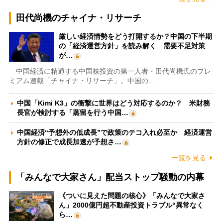
田代尚機のチャイナ・リサーチ
厳しい経済情勢をどう打開するか？中国の下半期
の「経済運営方針」を読み解く 需要不足対策
が…
中国経済に精通する中国株投資の第一人者・田代尚機氏のプレ
ミアム連載「チャイナ・リサーチ」。中国の…
中国「Kimi K3」の衝撃に世界はどう対応するのか？ 米財務
長官が検討する「蒸留を行う中国…
中国経済“予想外の低成長”で政策のテコ入れ必至か 経済運営
方針の修正で成長加速が予想さ…
一覧を見る
「みんなで大家さん」配当ストップ騒動の内幕
《ついに見えた問題の核心》「みんなで大家さ
ん」2000億円超不動産投資トラブル“異常なく
ら…