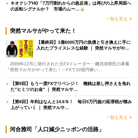
キオクシアHD「7万円割れからの急反発」は再びの上昇局面へ
の反転シグナルか？ 市場のムー…
一覧を見る
突然マルサがやって来た！
【最終回】1億6000万円の負債と引き換えに手に
入れたプライスレスな経験 ｜ 突然マルサがや…
2009年12月に発行された元FXトレーダー・磯貝清明氏の著書
『突然マルサがやって来た！～FXで10億円稼い…
【第9回】もう一度FXでリベンジ！ 種銭は差し押さえを免れ
た”ヒミツのお金” ｜ 突然マルサ…
【第8回】年利はなんと14.6％！ 毎日5万円超の延滞税が積み
上がっていく ｜ 突然マルサ…
一覧を見る
河合雅司「人口減少ニッポンの活路」