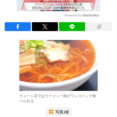
Powered by 
GliaStudios
Mute
チェーン店ではラーメン一杯がワンコインで食
べられる
写真1枚