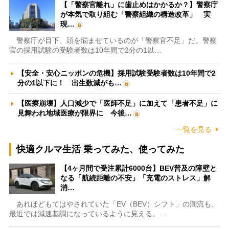
【「警察官離れ」に歯止めはかかるか？】警察庁
が本気で取り組む「警察組織の構造改革」 実
現…
警察庁が目下、頭を悩ませているのが「警察官不足」だ。警察
官の採用試験の受験者数は10年間で2分の1以…
【安全・安心ニッポンの危機】採用試験受験者数は10年間で2
分の1以下に！ 出生数減がも…
【医療崩壊】人口減少で「医師不足」に加えて「患者不足」に
見舞われ地域医療が限界に 今後…
一覧を見る
快適クルマ生活 乗ってみた、使ってみた
【4ヶ月間で受注累計6000台】BEV普及の障壁と
なる「航続距離の不安」「充電のストレス」解
消…
あれほどもてはやされていた「EV（BEV）シフト」の潮流も、
最近では減速基調になっているように見える。…