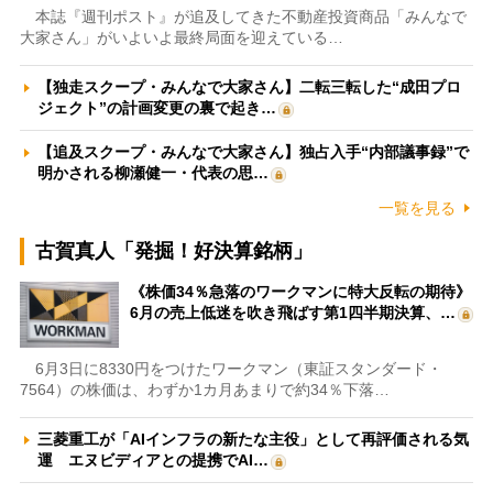
本誌『週刊ポスト』が追及してきた不動産投資商品「みんなで
大家さん」がいよいよ最終局面を迎えている…
【独走スクープ・みんなで大家さん】二転三転した“成田プロ
ジェクト”の計画変更の裏で起き…
【追及スクープ・みんなで大家さん】独占入手“内部議事録”で
明かされる柳瀬健一・代表の思…
一覧を見る
古賀真人「発掘！好決算銘柄」
《株価34％急落のワークマンに特大反転の期待》
6月の売上低迷を吹き飛ばす第1四半期決算、…
6月3日に8330円をつけたワークマン（東証スタンダード・
7564）の株価は、わずか1カ月あまりで約34％下落…
三菱重工が「AIインフラの新たな主役」として再評価される気
運 エヌビディアとの提携でAI…