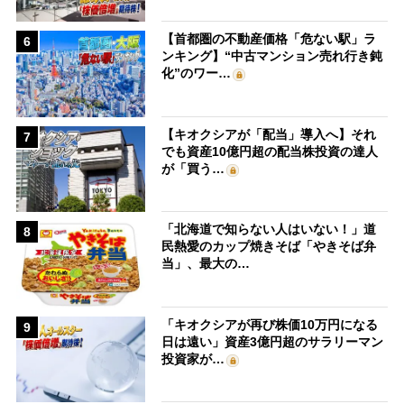
【首都圏の不動産価格「危ない駅」ラ
6
ンキング】“中古マンション売れ行き鈍
化”のワー…
【キオクシアが「配当」導入へ】それ
7
でも資産10億円超の配当株投資の達人
が「買う…
「北海道で知らない人はいない！」道
8
民熱愛のカップ焼きそば「やきそば弁
当」、最大の…
「キオクシアが再び株価10万円になる
9
日は遠い」資産3億円超のサラリーマン
投資家が…