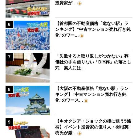
投資家が…
【首都圏の不動産価格「危ない駅」ラ
6
ンキング】“中古マンション売れ行き鈍
化”のワー…
「失敗すると取り返しがつかない」葬
7
儀社の手を借りない「DIY葬」の落とし
穴 素人には…
【大阪の不動産価格「危ない駅」ラン
8
キング】“中古マンション売れ行き鈍
化”のワース…
【キオクシア・ショックの後に狙う5銘
9
柄】イベント投資家の億り人・羽根英
樹氏が厳…