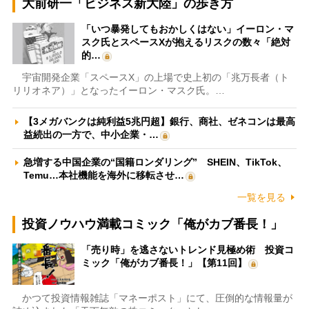
大前研一「ビジネス新大陸」の歩き方
「いつ暴発してもおかしくはない」イーロン・マ
スク氏とスペースXが抱えるリスクの数々「絶対
的…
宇宙開発企業「スペースX」の上場で史上初の「兆万長者（ト
リリオネア）」となったイーロン・マスク氏。…
【3メガバンクは純利益5兆円超】銀行、商社、ゼネコンは最高
益続出の一方で、中小企業・…
急増する中国企業の“国籍ロンダリング” SHEIN、TikTok、
Temu…本社機能を海外に移転させ…
一覧を見る
投資ノウハウ満載コミック「俺がカブ番長！」
「売り時」を逃さないトレンド見極め術 投資コ
ミック「俺がカブ番長！」【第11回】
かつて投資情報雑誌「マネーポスト」にて、圧倒的な情報量が