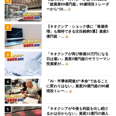
「総資産69億円超」90歳現役トレーダ
ーから“10…
【キオクシア・ショック後に「株価倍
2
増」も期待できる注目銘柄5選】資産3
億円超・…
「キオクシアが再び株価10万円になる
3
日は遠い」資産3億円超のサラリーマン
投資家が…
「AI・半導体関連が“本命”であること
4
に変わりはない」資産20億円超の90歳
現役トレー…
「キオクシアが今後も利益を出し続け
5
るかは分からない」資産11億円の個人