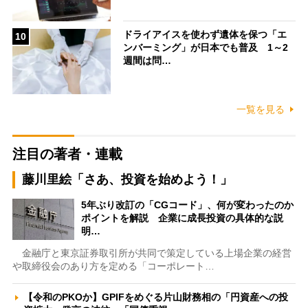
ドライアイスを使わず遺体を保つ「エ
10
ンバーミング」が日本でも普及 1～2
週間は問…
一覧を見る
注目の著者・連載
藤川里絵「さあ、投資を始めよう！」
5年ぶり改訂の「CGコード」、何が変わったのか
ポイントを解説 企業に成長投資の具体的な説
明…
金融庁と東京証券取引所が共同で策定している上場企業の経営
や取締役会のあり方を定める「コーポレート…
【令和のPKOか】GPIFをめぐる片山財務相の「円資産への投