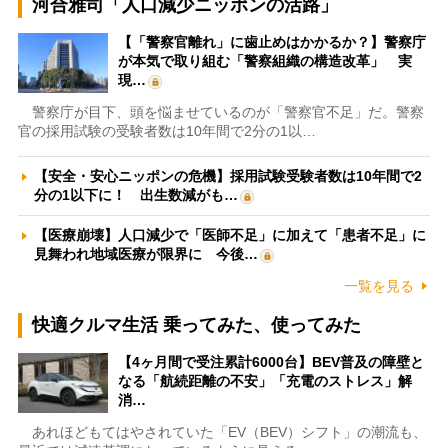
河合雅司「人口減少ニッポンの活路」
【「警察官離れ」に歯止めはかかるか？】警察庁
が本気で取り組む「警察組織の構造改革」 実
現…
警察庁が目下、頭を悩ませているのが「警察官不足」だ。警察
官の採用試験の受験者数は10年間で2分の1以…
【安全・安心ニッポンの危機】採用試験受験者数は10年間で2
分の1以下に！ 出生数減がも…
【医療崩壊】人口減少で「医師不足」に加えて「患者不足」に
見舞われ地域医療が限界に 今後…
一覧を見る
快適クルマ生活 乗ってみた、使ってみた
【4ヶ月間で受注累計6000台】BEV普及の障壁と
なる「航続距離の不安」「充電のストレス」解
消…
あれほどもてはやされていた「EV（BEV）シフト」の潮流も、