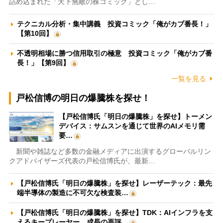
詰め込まれた「天下無敵の株コミック」とし…
テクニカル分析・集中講義 投資コミック「俺がカブ番長！」
【第10回】
不透明相場に勝つ信用取引の極意 投資コミック「俺がカブ番
長！」【第9回】
一覧を見る
戸松信博の明日の爆騰株を探せ！
【戸松信博氏「明日の爆騰株」を探せ】トーメン
デバイス：サムスンを通じて世界のAIメモリ需
要…
新聞や雑誌など多数の金融メディアに出演するグローバルリン
クアドバイザーズ代表の戸松信博氏が、最新…
【戸松信博氏「明日の爆騰株」を探せ】レーザーテック：最先
端半導体の製造に不可欠な検査装…
【戸松信博氏「明日の爆騰株」を探せ】TDK：AIインフラを支
えるキープレーヤー 成長の再評…