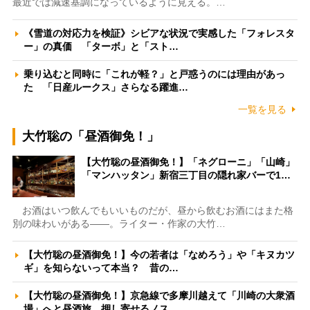
最近では減速基調になっているように見える。…
《雪道の対応力を検証》シビアな状況で実感した「フォレスタ
ー」の真価 「ターボ」と「スト…
乗り込むと同時に「これが軽？」と戸惑うのには理由があっ
た 「日産ルークス」さらなる躍進…
一覧を見る
大竹聡の「昼酒御免！」
【大竹聡の昼酒御免！】「ネグローニ」「山崎」
「マンハッタン」新宿三丁目の隠れ家バーで1…
お酒はいつ飲んでもいいものだが、昼から飲むお酒にはまた格
別の味わいがある――。ライター・作家の大竹…
【大竹聡の昼酒御免！】今の若者は「なめろう」や「キヌカツ
ギ」を知らないって本当？ 昔の…
【大竹聡の昼酒御免！】京急線で多摩川越えて「川崎の大衆酒
場」へと昼酒旅 押し寄せるノス…