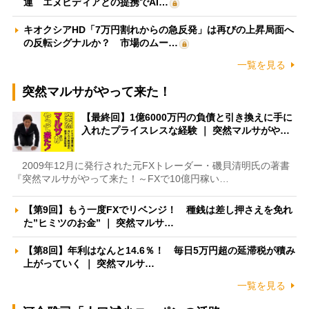
運 エヌビディアとの提携でAI…
キオクシアHD「7万円割れからの急反発」は再びの上昇局面へ
の反転シグナルか？ 市場のムー…
一覧を見る
突然マルサがやって来た！
【最終回】1億6000万円の負債と引き換えに手に
入れたプライスレスな経験 ｜ 突然マルサがや…
2009年12月に発行された元FXトレーダー・磯貝清明氏の著書
『突然マルサがやって来た！～FXで10億円稼い…
【第9回】もう一度FXでリベンジ！ 種銭は差し押さえを免れ
た”ヒミツのお金” ｜ 突然マルサ…
【第8回】年利はなんと14.6％！ 毎日5万円超の延滞税が積み
上がっていく ｜ 突然マルサ…
一覧を見る