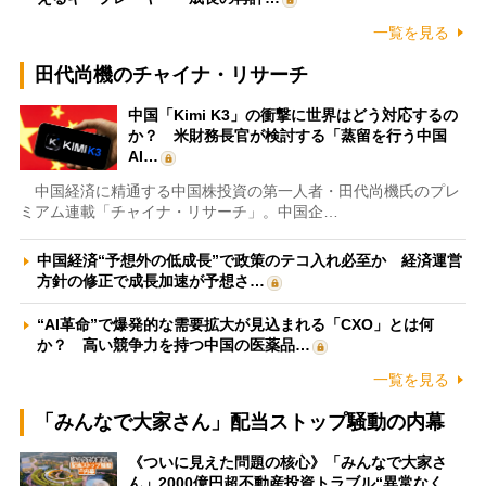
一覧を見る
田代尚機のチャイナ・リサーチ
中国「Kimi K3」の衝撃に世界はどう対応するの
か？ 米財務長官が検討する「蒸留を行う中国
AI…
中国経済に精通する中国株投資の第一人者・田代尚機氏のプレ
ミアム連載「チャイナ・リサーチ」。中国企…
中国経済“予想外の低成長”で政策のテコ入れ必至か 経済運営
方針の修正で成長加速が予想さ…
“AI革命”で爆発的な需要拡大が見込まれる「CXO」とは何
か？ 高い競争力を持つ中国の医薬品…
一覧を見る
「みんなで大家さん」配当ストップ騒動の内幕
《ついに見えた問題の核心》「みんなで大家さ
ん」2000億円超不動産投資トラブル“異常なく