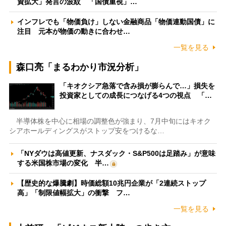
資拡大」発言の波紋 「国債重視」…
インフレでも「物価負け」しない金融商品「物価連動国債」に
注目 元本が物価の動きに合わせ…
一覧を見る
森口亮「まるわかり市況分析」
「キオクシア急落で含み損が膨らんで…」損失を
投資家としての成長につなげる4つの視点 「…
半導体株を中心に相場の調整色が強まり、7月中旬にはキオク
シアホールディングスがストップ安をつけるな…
「NYダウは高値更新、ナスダック・S&P500は足踏み」が意味
する米国株市場の変化 半…
【歴史的な爆騰劇】時価総額10兆円企業が「2連続ストップ
高」「制限値幅拡大」の衝撃 フ…
一覧を見る