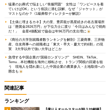
猛暑のお葬式で悩ましい“喪服問題” 女性は「ワンピースを着
ていけばOK」という俗説に潜む誤解、なぜ「ジャケット」が
マストなのか？《1級葬祭ディレクターが解説》
【土俵に埋まるカネ】大の里、豊昇龍が黒星続きの名古屋場所
は「懸賞金2826万円」が下位力士に渡り「今日はみんなで焼肉
だ！」 金星4個配給で協会は年96万円の支出増に
《商社の大学別就職者数ランキングを解剖》三菱商事、三井物
産、住友商事への就職者は「東大・早大・慶大で約6割」の現
実 3大学以外で強い大学はどこか
急増する中国企業の“国籍ロンダリング” SHEIN、TikTok、
Temu…本社機能を海外に移転させ、トランプ関税の回避を狙
う 現地人を隠れ蓑にした中国企業の農業参入・土地取得への
懸念も
関連記事
ランキング
【億り人オールスターが狙う20銘柄】
1