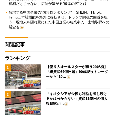
粗相だけじゃない、店側が嫌がる“最悪の客”とは
急増する中国企業の“国籍ロンダリング” SHEIN、TikTok、
Temu…本社機能を海外に移転させ、トランプ関税の回避を狙
う 現地人を隠れ蓑にした中国企業の農業参入・土地取得への
懸念も
関連記事
ランキング
【億り人オールスターが狙う20銘柄】
1
「総資産69億円超」90歳現役トレーダ
ーから“10…
「キオクシアが今後も利益を出し続け
2
るかは分からない」資産11億円の個人
投資家が…