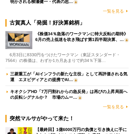
明かされる柳瀬健一・代表の思…
一覧を見る
古賀真人「発掘！好決算銘柄」
《株価34％急落のワークマンに特大反転の期待》
6月の売上低迷を吹き飛ばす第1四半期決算、…
6月3日に8330円をつけたワークマン（東証スタンダード・
7564）の株価は、わずか1カ月あまりで約34％下落…
三菱重工が「AIインフラの新たな主役」として再評価される気
運 エヌビディアとの提携でAI…
キオクシアHD「7万円割れからの急反発」は再びの上昇局面へ
の反転シグナルか？ 市場のムー…
一覧を見る
突然マルサがやって来た！
【最終回】1億6000万円の負債と引き換えに手に