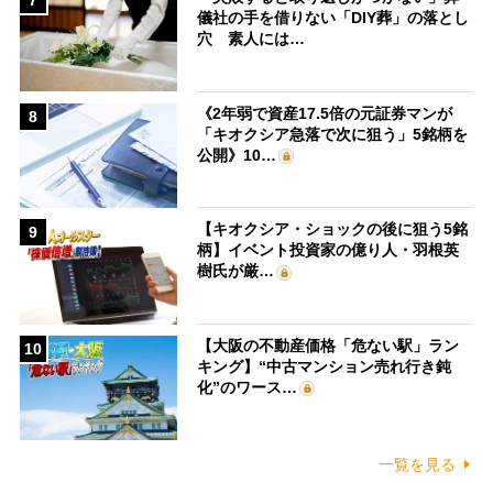
儀社の手を借りない「DIY葬」の落とし
穴 素人には…
《2年弱で資産17.5倍の元証券マンが
8
「キオクシア急落で次に狙う」5銘柄を
公開》10…
【キオクシア・ショックの後に狙う5銘
9
柄】イベント投資家の億り人・羽根英
樹氏が厳…
【大阪の不動産価格「危ない駅」ラン
10
キング】“中古マンション売れ行き鈍
化”のワース…
一覧を見る