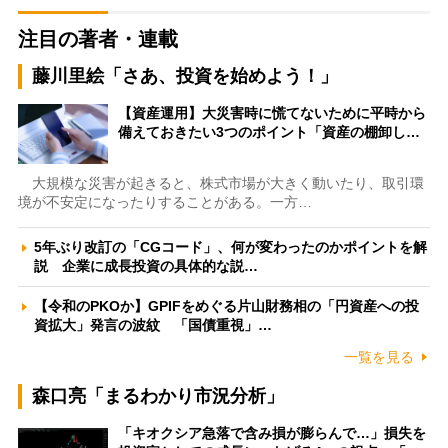
注目の著者・連載
藤川里絵「さあ、投資を始めよう！」
【資産運用】大災害時に慌てないために平時から
備えておきたい3つのポイント「資産の棚卸し…
大規模な災害が起きると、株式市場が大きく動いたり、取引環
境が不安定になったりすることがある。一方…
5年ぶり改訂の「CGコード」、何が変わったのかポイントを解
説 企業に成長投資の具体的な説…
【令和のPKOか】GPIFをめぐる片山財務相の「円資産への投
資拡大」発言の波紋 「国債重視」…
一覧を見る
森口亮「まるわかり市況分析」
「キオクシア急落で含み損が膨らんで…」損失を