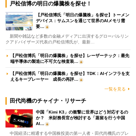
戸松信博の明日の爆騰株を探せ！
【戸松信博氏「明日の爆騰株」を探せ】トーメン
デバイス：サムスンを通じて世界のAIメモリ需
要…
新聞や雑誌など多数の金融メディアに出演するグローバルリン
クアドバイザーズ代表の戸松信博氏が、最新…
【戸松信博氏「明日の爆騰株」を探せ】レーザーテック：最先
端半導体の製造に不可欠な検査装…
【戸松信博氏「明日の爆騰株」を探せ】TDK：AIインフラを支
えるキープレーヤー 成長の再評…
一覧を見る
田代尚機のチャイナ・リサーチ
中国「Kimi K3」の衝撃に世界はどう対応するの
か？ 米財務長官が検討する「蒸留を行う中国
AI…
中国経済に精通する中国株投資の第一人者・田代尚機氏のプレ