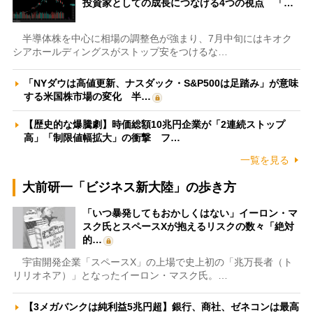
投資家としての成長につなげる4つの視点 「…
半導体株を中心に相場の調整色が強まり、7月中旬にはキオク
シアホールディングスがストップ安をつけるな…
「NYダウは高値更新、ナスダック・S&P500は足踏み」が意味
する米国株市場の変化 半…
【歴史的な爆騰劇】時価総額10兆円企業が「2連続ストップ
高」「制限値幅拡大」の衝撃 フ…
一覧を見る
大前研一「ビジネス新大陸」の歩き方
「いつ暴発してもおかしくはない」イーロン・マ
スク氏とスペースXが抱えるリスクの数々「絶対
的…
宇宙開発企業「スペースX」の上場で史上初の「兆万長者（ト
リリオネア）」となったイーロン・マスク氏。…
【3メガバンクは純利益5兆円超】銀行、商社、ゼネコンは最高