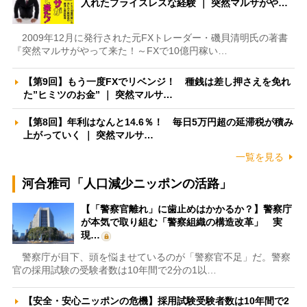
入れたプライスレスな経験 ｜ 突然マルサがや…
2009年12月に発行された元FXトレーダー・磯貝清明氏の著書
『突然マルサがやって来た！～FXで10億円稼い…
【第9回】もう一度FXでリベンジ！ 種銭は差し押さえを免れ
た”ヒミツのお金” ｜ 突然マルサ…
【第8回】年利はなんと14.6％！ 毎日5万円超の延滞税が積み
上がっていく ｜ 突然マルサ…
一覧を見る
河合雅司「人口減少ニッポンの活路」
【「警察官離れ」に歯止めはかかるか？】警察庁
が本気で取り組む「警察組織の構造改革」 実
現…
警察庁が目下、頭を悩ませているのが「警察官不足」だ。警察
官の採用試験の受験者数は10年間で2分の1以…
【安全・安心ニッポンの危機】採用試験受験者数は10年間で2