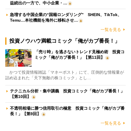
益続出の一方で、中小企業・…
急増する中国企業の“国籍ロンダリング” SHEIN、TikTok、
Temu…本社機能を海外に移転させ…
一覧を見る
投資ノウハウ満載コミック「俺がカブ番長！」
「売り時」を逃さないトレンド見極め術 投資コ
ミック「俺がカブ番長！」【第11回】
かつて投資情報雑誌「マネーポスト」にて、圧倒的な情報量が
詰め込まれた「天下無敵の株コミック」とし…
テクニカル分析・集中講義 投資コミック「俺がカブ番長！」
【第10回】
不透明相場に勝つ信用取引の極意 投資コミック「俺がカブ番
長！」【第9回】
一覧を見る