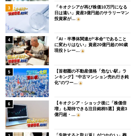
「キオクシアが再び株価10万円になる
3
日は遠い」資産3億円超のサラリーマン
投資家が…
「AI・半導体関連が“本命”であること
4
に変わりはない」資産20億円超の90歳
現役トレー…
【首都圏の不動産価格「危ない駅」ラ
5
ンキング】“中古マンション売れ行き鈍
化”のワー…
【キオクシア・ショック後に「株価倍
6
増」も期待できる注目銘柄5選】資産3
億円超・…
「失敗すると取り返しがつかない」葬
7