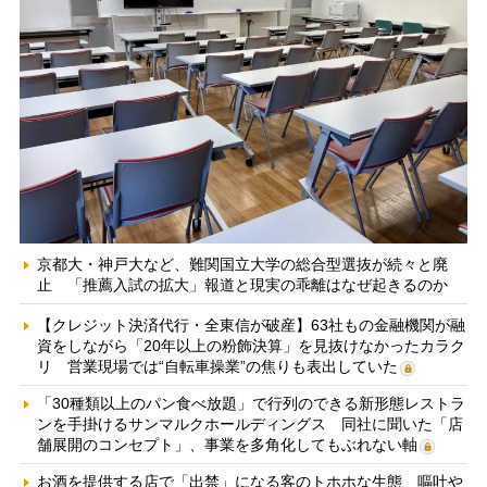
京都大・神戸大など、難関国立大学の総合型選抜が続々と廃
止 「推薦入試の拡大」報道と現実の乖離はなぜ起きるのか
【クレジット決済代行・全東信が破産】63社もの金融機関が融
資をしながら「20年以上の粉飾決算」を見抜けなかったカラク
リ 営業現場では“自転車操業”の焦りも表出していた
「30種類以上のパン食べ放題」で行列のできる新形態レストラ
ンを手掛けるサンマルクホールディングス 同社に聞いた「店
舗展開のコンセプト」、事業を多角化してもぶれない軸
お酒を提供する店で「出禁」になる客のトホホな生態 嘔吐や