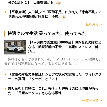
分の1以下に！ 出生数減がも…
【医療崩壊】人口減少で「医師不足」に加えて「患者不足」に
見舞われ地域医療が限界に 今後…
一覧を見る
快適クルマ生活 乗ってみた、使ってみた
【4ヶ月間で受注累計6000台】BEV普及の障壁と
なる「航続距離の不安」「充電のストレス」解
消…
あれほどもてはやされていた「EV（BEV）シフト」の潮流も、
最近では減速基調になっているように見える。…
《雪道の対応力を検証》シビアな状況で実感した「フォレスタ
ー」の真価 「ターボ」と「スト…
乗り込むと同時に「これが軽？」と戸惑うのには理由があっ
た 「日産ルークス」さらなる躍進…
一覧を見る