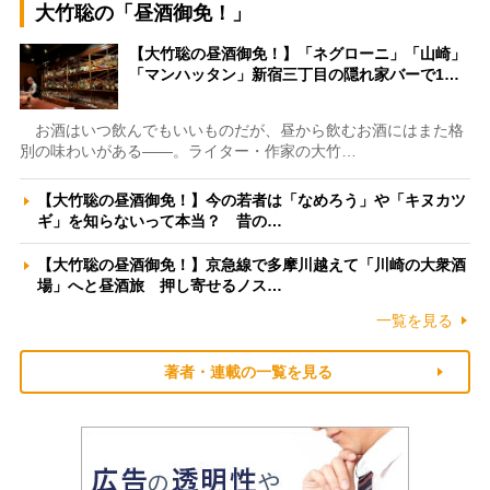
大竹聡の「昼酒御免！」
【大竹聡の昼酒御免！】「ネグローニ」「山崎」
「マンハッタン」新宿三丁目の隠れ家バーで1…
お酒はいつ飲んでもいいものだが、昼から飲むお酒にはまた格
別の味わいがある――。ライター・作家の大竹…
【大竹聡の昼酒御免！】今の若者は「なめろう」や「キヌカツ
ギ」を知らないって本当？ 昔の…
【大竹聡の昼酒御免！】京急線で多摩川越えて「川崎の大衆酒
場」へと昼酒旅 押し寄せるノス…
一覧を見る
著者・連載の一覧を見る