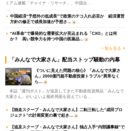
ミアム連載「チャイナ・リサーチ」。中国企…
中国経済“予想外の低成長”で政策のテコ入れ必至か 経済運営
方針の修正で成長加速が予想さ…
“AI革命”で爆発的な需要拡大が見込まれる「CXO」とは何
か？ 高い競争力を持つ中国の医薬品…
一覧を見る
「みんなで大家さん」配当ストップ騒動の内幕
《ついに見えた問題の核心》「みんなで大家さ
ん」2000億円超不動産投資トラブル“異常なく
ら…
本誌『週刊ポスト』が追及してきた不動産投資商品「みんなで
大家さん」がいよいよ最終局面を迎えている…
【独走スクープ・みんなで大家さん】二転三転した“成田プロ
ジェクト”の計画変更の裏で起き…
【追及スクープ・みんなで大家さん】独占入手“内部議事録”で