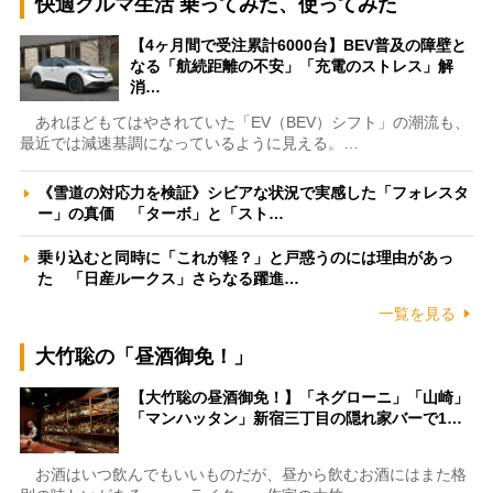
快適クルマ生活 乗ってみた、使ってみた
【4ヶ月間で受注累計6000台】BEV普及の障壁と
なる「航続距離の不安」「充電のストレス」解
消…
あれほどもてはやされていた「EV（BEV）シフト」の潮流も、
最近では減速基調になっているように見える。…
《雪道の対応力を検証》シビアな状況で実感した「フォレスタ
ー」の真価 「ターボ」と「スト…
乗り込むと同時に「これが軽？」と戸惑うのには理由があっ
た 「日産ルークス」さらなる躍進…
一覧を見る
大竹聡の「昼酒御免！」
【大竹聡の昼酒御免！】「ネグローニ」「山崎」
「マンハッタン」新宿三丁目の隠れ家バーで1…
お酒はいつ飲んでもいいものだが、昼から飲むお酒にはまた格