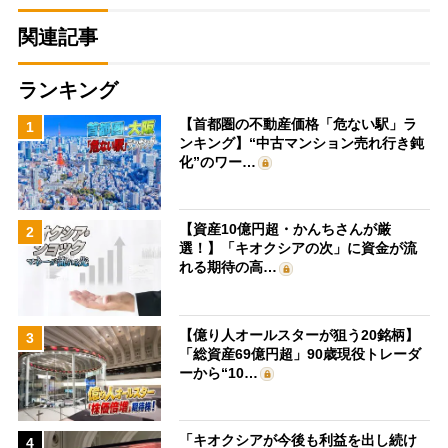
関連記事
ランキング
【首都圏の不動産価格「危ない駅」ラ
1
ンキング】“中古マンション売れ行き鈍
化”のワー…
【資産10億円超・かんちさんが厳
2
選！】「キオクシアの次」に資金が流
れる期待の高…
【億り人オールスターが狙う20銘柄】
3
「総資産69億円超」90歳現役トレーダ
ーから“10…
「キオクシアが今後も利益を出し続け
4