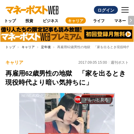
ログイン
トップ
投資
ビジネス
キャリア
ライフ
マネー
トップ
キャリア
定年後
再雇用62歳男性の地獄 「家を出るとき現役時代よ
キャリア
2017.09.05 15:00
週刊ポスト
再雇用62歳男性の地獄 「家を出るとき
現役時代より暗い気持ちに」
もっと見る
arrow_forward_ios