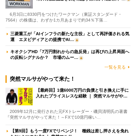
6月3日に8330円をつけたワークマン（東証スタンダード・
7564）の株価は、わずか1カ月あまりで約34％下落…
三菱重工が「AIインフラの新たな主役」として再評価される気
運 エヌビディアとの提携でAI…
キオクシアHD「7万円割れからの急反発」は再びの上昇局面へ
の反転シグナルか？ 市場のムー…
一覧を見る
突然マルサがやって来た！
【最終回】1億6000万円の負債と引き換えに手に
入れたプライスレスな経験 ｜ 突然マルサがや…
2009年12月に発行された元FXトレーダー・磯貝清明氏の著書
『突然マルサがやって来た！～FXで10億円稼い…
【第9回】もう一度FXでリベンジ！ 種銭は差し押さえを免れ