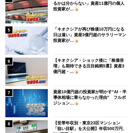
るかは分からない」資産11億円の個人
投資家が…
「キオクシアが再び株価10万円になる
5
日は遠い」資産3億円超のサラリーマン
投資家が…
【キオクシア・ショック後に「株価倍
6
増」も期待できる注目銘柄5選】資産3
億円超・…
資産10億円超の投資家が明かす“AI・半
7
導体相場に乗らなかった理由” フルポ
ジション…
【世帯年収別・東京23区マンション
8
「狙い目駅」を大公開】年収500万円、