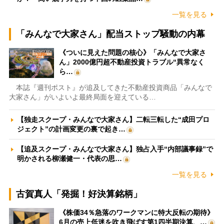
一覧を見る
「みんなで大家さん」配当ストップ騒動の内幕
《ついに見えた問題の核心》「みんなで大家さ
ん」2000億円超不動産投資トラブル“異常なく
ら…
本誌『週刊ポスト』が追及してきた不動産投資商品「みんなで
大家さん」がいよいよ最終局面を迎えている…
【独走スクープ・みんなで大家さん】二転三転した“成田プロ
ジェクト”の計画変更の裏で起き…
【追及スクープ・みんなで大家さん】独占入手“内部議事録”で
明かされる柳瀬健一・代表の思…
一覧を見る
古賀真人「発掘！好決算銘柄」
《株価34％急落のワークマンに特大反転の期待》
6月の売上低迷を吹き飛ばす第1四半期決算、…