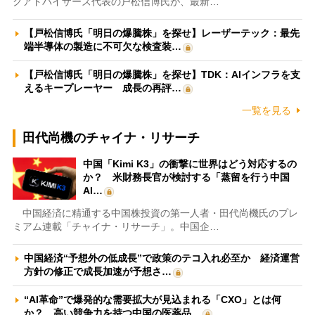
クアドバイザーズ代表の戸松信博氏が、最新…
【戸松信博氏「明日の爆騰株」を探せ】レーザーテック：最先
端半導体の製造に不可欠な検査装…
【戸松信博氏「明日の爆騰株」を探せ】TDK：AIインフラを支
えるキープレーヤー 成長の再評…
一覧を見る
田代尚機のチャイナ・リサーチ
中国「Kimi K3」の衝撃に世界はどう対応するの
か？ 米財務長官が検討する「蒸留を行う中国
AI…
中国経済に精通する中国株投資の第一人者・田代尚機氏のプレ
ミアム連載「チャイナ・リサーチ」。中国企…
中国経済“予想外の低成長”で政策のテコ入れ必至か 経済運営
方針の修正で成長加速が予想さ…
“AI革命”で爆発的な需要拡大が見込まれる「CXO」とは何
か？ 高い競争力を持つ中国の医薬品…