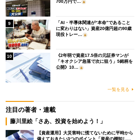
700万円で…
「AI・半導体関連が“本命”であること
9
に変わりはない」資産20億円超の90歳
現役トレー…
《2年弱で資産17.5倍の元証券マンが
10
「キオクシア急落で次に狙う」5銘柄を
公開》10…
一覧を見る
注目の著者・連載
藤川里絵「さあ、投資を始めよう！」
【資産運用】大災害時に慌てないために平時から
備えておきたい3つのポイント「資産の棚卸し…