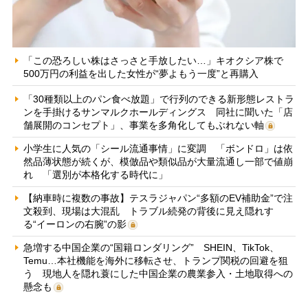
「この恐ろしい株はさっさと手放したい…」キオクシア株で
500万円の利益を出した女性が“夢よもう一度”と再購入
「30種類以上のパン食べ放題」で行列のできる新形態レストラ
ンを手掛けるサンマルクホールディングス 同社に聞いた「店
舗展開のコンセプト」、事業を多角化してもぶれない軸
小学生に人気の「シール流通事情」に変調 「ボンドロ」は依
然品薄状態が続くが、模倣品や類似品が大量流通し一部で値崩
れ 「選別が本格化する時代に」
【納車時に複数の事故】テスラジャパン“多額のEV補助金”で注
文殺到、現場は大混乱 トラブル続発の背後に見え隠れす
る“イーロンの右腕”の影
急増する中国企業の“国籍ロンダリング” SHEIN、TikTok、
Temu…本社機能を海外に移転させ、トランプ関税の回避を狙
う 現地人を隠れ蓑にした中国企業の農業参入・土地取得への
懸念も