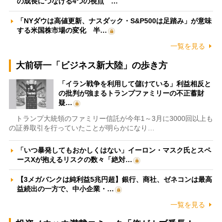
の成長につなげる4つの視点 …
「NYダウは高値更新、ナスダック・S&P500は足踏み」が意味
する米国株市場の変化 半…
一覧を見る
大前研一「ビジネス新大陸」の歩き方
「イラン戦争を利用して儲けている」利益相反と
の批判が強まるトランプファミリーの不正蓄財
疑…
トランプ大統領のファミリー信託が今年1～3月に3000回以上も
の証券取引を行っていたことが明らかになり…
「いつ暴発してもおかしくはない」イーロン・マスク氏とスペ
ースXが抱えるリスクの数々「絶対…
【3メガバンクは純利益5兆円超】銀行、商社、ゼネコンは最高
益続出の一方で、中小企業・…
一覧を見る