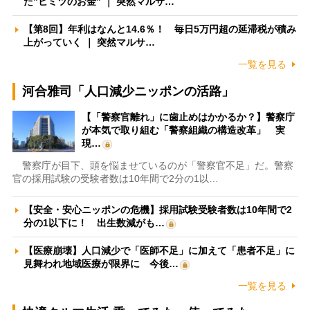
た”ヒミツのお金” ｜ 突然マルサ…
【第8回】年利はなんと14.6％！ 毎日5万円超の延滞税が積み
上がっていく ｜ 突然マルサ…
一覧を見る
河合雅司「人口減少ニッポンの活路」
【「警察官離れ」に歯止めはかかるか？】警察庁
が本気で取り組む「警察組織の構造改革」 実
現…
警察庁が目下、頭を悩ませているのが「警察官不足」だ。警察
官の採用試験の受験者数は10年間で2分の1以…
【安全・安心ニッポンの危機】採用試験受験者数は10年間で2
分の1以下に！ 出生数減がも…
【医療崩壊】人口減少で「医師不足」に加えて「患者不足」に
見舞われ地域医療が限界に 今後…
一覧を見る