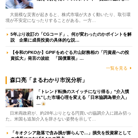
大規模な災害が起きると、株式市場が大きく動いたり、取引環
境が不安定になったりすることがある。一方…
5年ぶり改訂の「CGコード」、何が変わったのかポイントを解
説 企業に成長投資の具体的な説…
【令和のPKOか】GPIFをめぐる片山財務相の「円資産への投
資拡大」発言の波紋 「国債重視」…
一覧を見る
森口亮「まるわかり市況分析」
「トレンド転換のスイッチになり得る」“介入慣
れ”した市場心理を変える「日米協調為替介入」
…
日米両政府が、約28年ぶりとなる円買いの協調介入に踏み切っ
た。米国も追加介入を辞さない姿勢を示して…
「キオクシア急落で含み損が膨らんで…」損失を投資家として