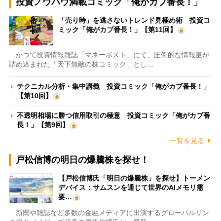
投資ノウハウ満載コミック「俺がカブ番長！」
「売り時」を逃さないトレンド見極め術 投資コ
ミック「俺がカブ番長！」【第11回】
かつて投資情報雑誌「マネーポスト」にて、圧倒的な情報量が
詰め込まれた「天下無敵の株コミック」とし…
テクニカル分析・集中講義 投資コミック「俺がカブ番長！」
【第10回】
不透明相場に勝つ信用取引の極意 投資コミック「俺がカブ番
長！」【第9回】
一覧を見る
戸松信博の明日の爆騰株を探せ！
【戸松信博氏「明日の爆騰株」を探せ】トーメン
デバイス：サムスンを通じて世界のAIメモリ需
要…
新聞や雑誌など多数の金融メディアに出演するグローバルリン