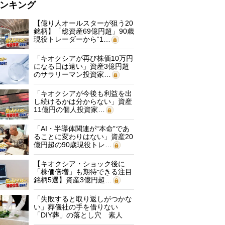
ンキング
【億り人オールスターが狙う20
銘柄】「総資産69億円超」90歳
現役トレーダーから“1…
「キオクシアが再び株価10万円
になる日は遠い」資産3億円超
のサラリーマン投資家…
「キオクシアが今後も利益を出
し続けるかは分からない」資産
11億円の個人投資家…
「AI・半導体関連が“本命”であ
ることに変わりはない」資産20
億円超の90歳現役トレ…
【キオクシア・ショック後に
「株価倍増」も期待できる注目
銘柄5選】資産3億円超…
「失敗すると取り返しがつかな
い」葬儀社の手を借りない
「DIY葬」の落とし穴 素人
に…