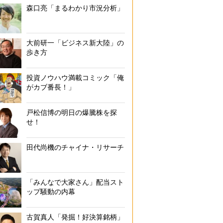
森口亮「まるわかり市況分析」
大前研一「ビジネス新大陸」の
歩き方
投資ノウハウ満載コミック「俺
がカブ番長！」
戸松信博の明日の爆騰株を探
せ！
田代尚機のチャイナ・リサーチ
「みんなで大家さん」配当スト
ップ騒動の内幕
古賀真人「発掘！好決算銘柄」