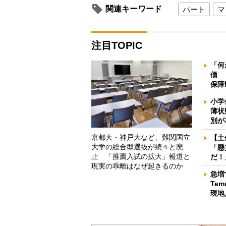
関連キーワード
パート
マ
注目TOPIC
「何
価 
保障
小学
薄状
別が
京都大・神戸大など、難関国立
【土
大学の総合型選抜が続々と廃
「懸
止 「推薦入試の拡大」報道と
だ！
現実の乖離はなぜ起きるのか
急増
Te
現地