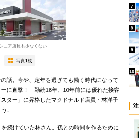
7
8
シニア店員も少なくない
9
写真1枚
10
昔の話。今や、定年を過ぎても働く時代になって
ーに直撃！ 勤続16年、10年前には優れた接客
「スター」に昇格したマクドナルド店員・林洋子
注
よう。
トを続けていた林さん。孫との時間を作るために