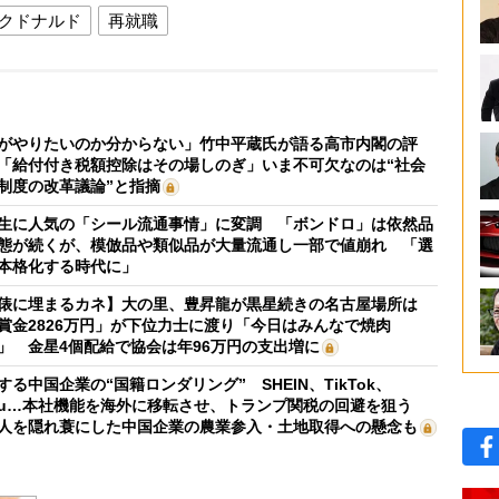
クドナルド
再就職
がやりたいのか分からない」竹中平蔵氏が語る高市内閣の評
「給付付き税額控除はその場しのぎ」いま不可欠なのは“社会
制度の改革議論”と指摘
生に人気の「シール流通事情」に変調 「ボンドロ」は依然品
態が続くが、模倣品や類似品が大量流通し一部で値崩れ 「選
本格化する時代に」
俵に埋まるカネ】大の里、豊昇龍が黒星続きの名古屋場所は
賞金2826万円」が下位力士に渡り「今日はみんなで焼肉
」 金星4個配給で協会は年96万円の支出増に
する中国企業の“国籍ロンダリング” SHEIN、TikTok、
mu…本社機能を海外に移転させ、トランプ関税の回避を狙う
人を隠れ蓑にした中国企業の農業参入・土地取得への懸念も