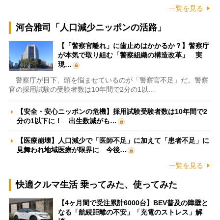
一覧を見る
河合雅司「人口減少ニッポンの活路」
【「警察官離れ」に歯止めはかかるか？】警察庁
が本気で取り組む「警察組織の構造改革」 実
現…
警察庁が目下、頭を悩ませているのが「警察官不足」だ。警察
官の採用試験の受験者数は10年間で2分の1以…
【安全・安心ニッポンの危機】採用試験受験者数は10年間で2
分の1以下に！ 出生数減がも…
【医療崩壊】人口減少で「医師不足」に加えて「患者不足」に
見舞われ地域医療が限界に 今後…
一覧を見る
快適クルマ生活 乗ってみた、使ってみた
【4ヶ月間で受注累計6000台】BEV普及の障壁と
なる「航続距離の不安」「充電のストレス」解