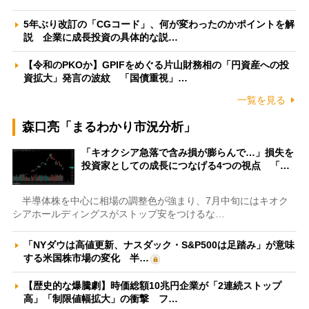
5年ぶり改訂の「CGコード」、何が変わったのかポイントを解
説 企業に成長投資の具体的な説…
【令和のPKOか】GPIFをめぐる片山財務相の「円資産への投
資拡大」発言の波紋 「国債重視」…
一覧を見る
森口亮「まるわかり市況分析」
「キオクシア急落で含み損が膨らんで…」損失を
投資家としての成長につなげる4つの視点 「…
半導体株を中心に相場の調整色が強まり、7月中旬にはキオク
シアホールディングスがストップ安をつけるな…
「NYダウは高値更新、ナスダック・S&P500は足踏み」が意味
する米国株市場の変化 半…
【歴史的な爆騰劇】時価総額10兆円企業が「2連続ストップ
高」「制限値幅拡大」の衝撃 フ…