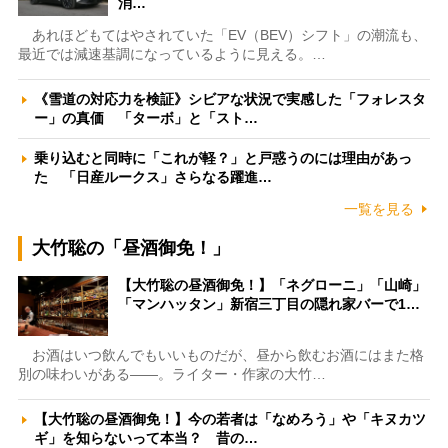
消…
あれほどもてはやされていた「EV（BEV）シフト」の潮流も、
最近では減速基調になっているように見える。…
《雪道の対応力を検証》シビアな状況で実感した「フォレスタ
ー」の真価 「ターボ」と「スト…
乗り込むと同時に「これが軽？」と戸惑うのには理由があっ
た 「日産ルークス」さらなる躍進…
一覧を見る
大竹聡の「昼酒御免！」
【大竹聡の昼酒御免！】「ネグローニ」「山崎」
「マンハッタン」新宿三丁目の隠れ家バーで1…
お酒はいつ飲んでもいいものだが、昼から飲むお酒にはまた格
別の味わいがある――。ライター・作家の大竹…
【大竹聡の昼酒御免！】今の若者は「なめろう」や「キヌカツ
ギ」を知らないって本当？ 昔の…