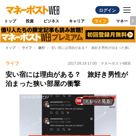
ログイン
トップ
投資
ビジネス
キャリア
ライフ
マネー
トップ
ライフ
旅行
安い宿には理由がある？ 旅好き男性が泊まった狭い部
ライフ
2017.09.19 17:00
マネーポストWEB
安い宿には理由がある？ 旅好き男性が
泊まった狭い部屋の衝撃
もっと見る
arrow_forward_ios