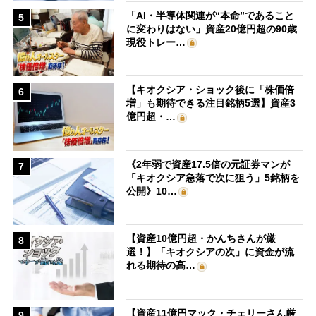
「AI・半導体関連が“本命”であること
5
に変わりはない」資産20億円超の90歳
現役トレー…
【キオクシア・ショック後に「株価倍
6
増」も期待できる注目銘柄5選】資産3
億円超・…
《2年弱で資産17.5倍の元証券マンが
7
「キオクシア急落で次に狙う」5銘柄を
公開》10…
【資産10億円超・かんちさんが厳
8
選！】「キオクシアの次」に資金が流
れる期待の高…
【資産11億円マック・チェリーさん厳
9