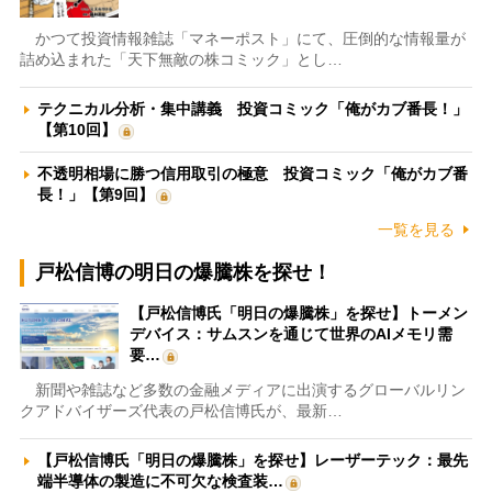
かつて投資情報雑誌「マネーポスト」にて、圧倒的な情報量が
詰め込まれた「天下無敵の株コミック」とし…
テクニカル分析・集中講義 投資コミック「俺がカブ番長！」
【第10回】
不透明相場に勝つ信用取引の極意 投資コミック「俺がカブ番
長！」【第9回】
一覧を見る
戸松信博の明日の爆騰株を探せ！
【戸松信博氏「明日の爆騰株」を探せ】トーメン
デバイス：サムスンを通じて世界のAIメモリ需
要…
新聞や雑誌など多数の金融メディアに出演するグローバルリン
クアドバイザーズ代表の戸松信博氏が、最新…
【戸松信博氏「明日の爆騰株」を探せ】レーザーテック：最先
端半導体の製造に不可欠な検査装…