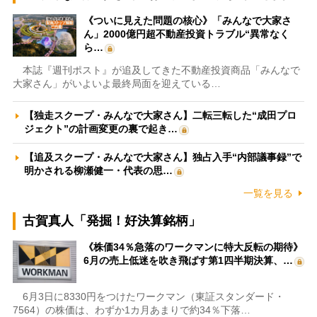
《ついに見えた問題の核心》「みんなで大家さ
ん」2000億円超不動産投資トラブル“異常なく
ら…
本誌『週刊ポスト』が追及してきた不動産投資商品「みんなで
大家さん」がいよいよ最終局面を迎えている…
【独走スクープ・みんなで大家さん】二転三転した“成田プロ
ジェクト”の計画変更の裏で起き…
【追及スクープ・みんなで大家さん】独占入手“内部議事録”で
明かされる柳瀬健一・代表の思…
一覧を見る
古賀真人「発掘！好決算銘柄」
《株価34％急落のワークマンに特大反転の期待》
6月の売上低迷を吹き飛ばす第1四半期決算、…
6月3日に8330円をつけたワークマン（東証スタンダード・
7564）の株価は、わずか1カ月あまりで約34％下落…