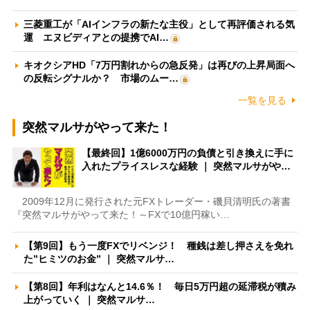
三菱重工が「AIインフラの新たな主役」として再評価される気
運 エヌビディアとの提携でAI…
キオクシアHD「7万円割れからの急反発」は再びの上昇局面へ
の反転シグナルか？ 市場のムー…
一覧を見る
突然マルサがやって来た！
【最終回】1億6000万円の負債と引き換えに手に
入れたプライスレスな経験 ｜ 突然マルサがや…
2009年12月に発行された元FXトレーダー・磯貝清明氏の著書
『突然マルサがやって来た！～FXで10億円稼い…
【第9回】もう一度FXでリベンジ！ 種銭は差し押さえを免れ
た”ヒミツのお金” ｜ 突然マルサ…
【第8回】年利はなんと14.6％！ 毎日5万円超の延滞税が積み
上がっていく ｜ 突然マルサ…