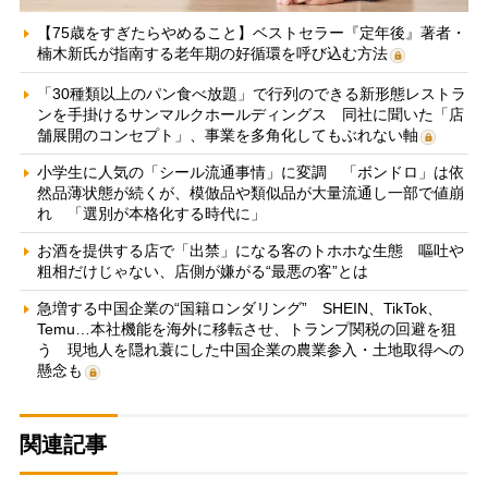
【75歳をすぎたらやめること】ベストセラー『定年後』著者・
楠木新氏が指南する老年期の好循環を呼び込む方法
「30種類以上のパン食べ放題」で行列のできる新形態レストラ
ンを手掛けるサンマルクホールディングス 同社に聞いた「店
舗展開のコンセプト」、事業を多角化してもぶれない軸
小学生に人気の「シール流通事情」に変調 「ボンドロ」は依
然品薄状態が続くが、模倣品や類似品が大量流通し一部で値崩
れ 「選別が本格化する時代に」
お酒を提供する店で「出禁」になる客のトホホな生態 嘔吐や
粗相だけじゃない、店側が嫌がる“最悪の客”とは
急増する中国企業の“国籍ロンダリング” SHEIN、TikTok、
Temu…本社機能を海外に移転させ、トランプ関税の回避を狙
う 現地人を隠れ蓑にした中国企業の農業参入・土地取得への
懸念も
関連記事