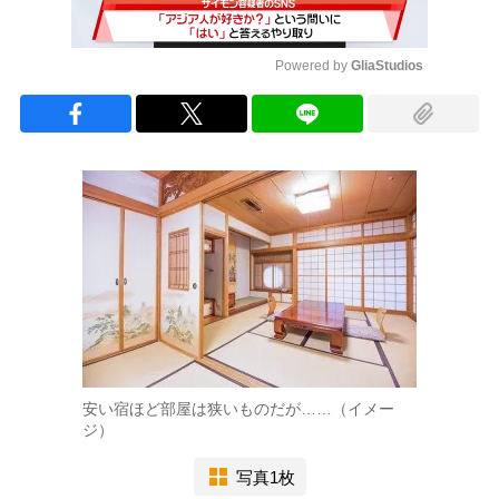
Powered by 
GliaStudios
Mute
安い宿ほど部屋は狭いものだが……（イメー
ジ）
写真1枚