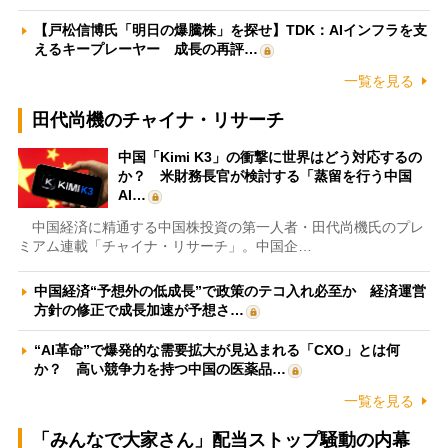
【戸松信博氏「明日の爆騰株」を探せ】TDK：AIインフラを支
えるキープレーヤー 成長の再評…
一覧を見る
田代尚機のチャイナ・リサーチ
中国「Kimi K3」の衝撃に世界はどう対応するの
か？ 米財務長官が検討する「蒸留を行う中国
AI…
中国経済に精通する中国株投資の第一人者・田代尚機氏のプレ
ミアム連載「チャイナ・リサーチ」。中国企…
中国経済“予想外の低成長”で政策のテコ入れ必至か 経済運営
方針の修正で成長加速が予想さ…
“AI革命”で爆発的な需要拡大が見込まれる「CXO」とは何
か？ 高い競争力を持つ中国の医薬品…
一覧を見る
「みんなで大家さん」配当ストップ騒動の内幕