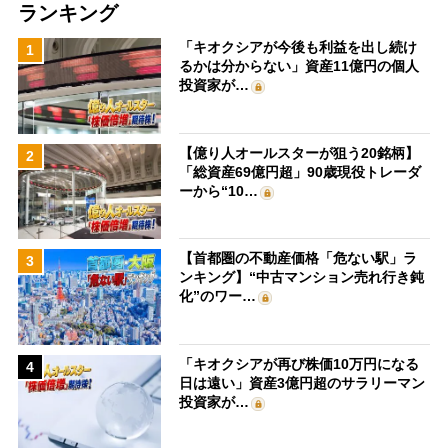
ランキング
「キオクシアが今後も利益を出し続け
1
るかは分からない」資産11億円の個人
投資家が…
【億り人オールスターが狙う20銘柄】
2
「総資産69億円超」90歳現役トレーダ
ーから“10…
【首都圏の不動産価格「危ない駅」ラ
3
ンキング】“中古マンション売れ行き鈍
化”のワー…
「キオクシアが再び株価10万円になる
4
日は遠い」資産3億円超のサラリーマン
投資家が…