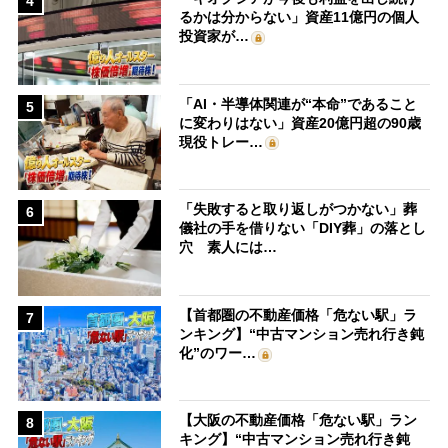
4
るかは分からない」資産11億円の個人
投資家が…
「AI・半導体関連が“本命”であること
5
に変わりはない」資産20億円超の90歳
現役トレー…
「失敗すると取り返しがつかない」葬
6
儀社の手を借りない「DIY葬」の落とし
穴 素人には…
【首都圏の不動産価格「危ない駅」ラ
7
ンキング】“中古マンション売れ行き鈍
化”のワー…
【大阪の不動産価格「危ない駅」ラン
8
キング】“中古マンション売れ行き鈍