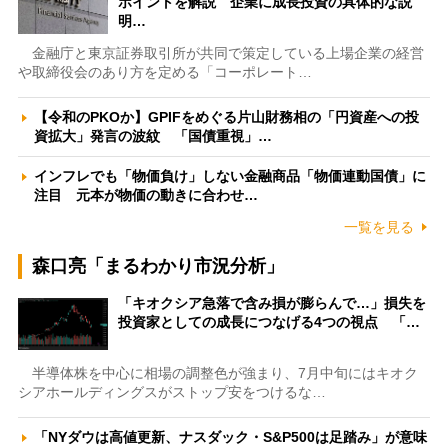
ポイントを解説 企業に成長投資の具体的な説
明…
金融庁と東京証券取引所が共同で策定している上場企業の経営
や取締役会のあり方を定める「コーポレート…
【令和のPKOか】GPIFをめぐる片山財務相の「円資産への投
資拡大」発言の波紋 「国債重視」…
インフレでも「物価負け」しない金融商品「物価連動国債」に
注目 元本が物価の動きに合わせ…
一覧を見る
森口亮「まるわかり市況分析」
「キオクシア急落で含み損が膨らんで…」損失を
投資家としての成長につなげる4つの視点 「…
半導体株を中心に相場の調整色が強まり、7月中旬にはキオク
シアホールディングスがストップ安をつけるな…
「NYダウは高値更新、ナスダック・S&P500は足踏み」が意味