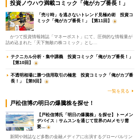
投資ノウハウ満載コミック「俺がカブ番長！」
「売り時」を逃さないトレンド見極め術 投資コ
ミック「俺がカブ番長！」【第11回】
かつて投資情報雑誌「マネーポスト」にて、圧倒的な情報量が
詰め込まれた「天下無敵の株コミック」とし…
テクニカル分析・集中講義 投資コミック「俺がカブ番長！」
【第10回】
不透明相場に勝つ信用取引の極意 投資コミック「俺がカブ番
長！」【第9回】
一覧を見る
戸松信博の明日の爆騰株を探せ！
【戸松信博氏「明日の爆騰株」を探せ】トーメン
デバイス：サムスンを通じて世界のAIメモリ需
要…
新聞や雑誌など多数の金融メディアに出演するグローバルリン