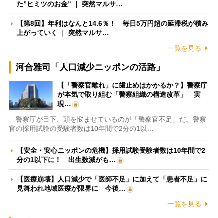
た”ヒミツのお金” ｜ 突然マルサ…
【第8回】年利はなんと14.6％！ 毎日5万円超の延滞税が積み
上がっていく ｜ 突然マルサ…
一覧を見る
河合雅司「人口減少ニッポンの活路」
【「警察官離れ」に歯止めはかかるか？】警察庁
が本気で取り組む「警察組織の構造改革」 実
現…
警察庁が目下、頭を悩ませているのが「警察官不足」だ。警察
官の採用試験の受験者数は10年間で2分の1以…
【安全・安心ニッポンの危機】採用試験受験者数は10年間で2
分の1以下に！ 出生数減がも…
【医療崩壊】人口減少で「医師不足」に加えて「患者不足」に
見舞われ地域医療が限界に 今後…
一覧を見る