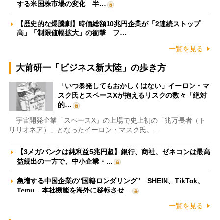
する米国株市場の変化 半…
【歴史的な爆騰劇】時価総額10兆円企業が「2連続ストップ
高」「制限値幅拡大」の衝撃 フ…
一覧を見る
大前研一「ビジネス新大陸」の歩き方
「いつ暴発してもおかしくはない」イーロン・マ
スク氏とスペースXが抱えるリスクの数々「絶対
的…
宇宙開発企業「スペースX」の上場で史上初の「兆万長者（ト
リリオネア）」となったイーロン・マスク氏。…
【3メガバンクは純利益5兆円超】銀行、商社、ゼネコンは最高
益続出の一方で、中小企業・…
急増する中国企業の“国籍ロンダリング” SHEIN、TikTok、
Temu…本社機能を海外に移転させ…
一覧を見る