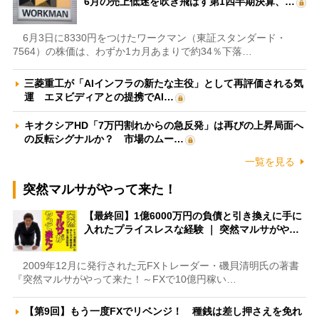
6月の売上低迷を吹き飛ばす第1四半期決算、…
6月3日に8330円をつけたワークマン（東証スタンダード・
7564）の株価は、わずか1カ月あまりで約34％下落…
三菱重工が「AIインフラの新たな主役」として再評価される気
運 エヌビディアとの提携でAI…
キオクシアHD「7万円割れからの急反発」は再びの上昇局面へ
の反転シグナルか？ 市場のムー…
一覧を見る
突然マルサがやって来た！
【最終回】1億6000万円の負債と引き換えに手に
入れたプライスレスな経験 ｜ 突然マルサがや…
2009年12月に発行された元FXトレーダー・磯貝清明氏の著書
『突然マルサがやって来た！～FXで10億円稼い…
【第9回】もう一度FXでリベンジ！ 種銭は差し押さえを免れ