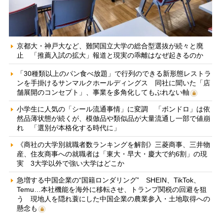
京都大・神戸大など、難関国立大学の総合型選抜が続々と廃
止 「推薦入試の拡大」報道と現実の乖離はなぜ起きるのか
「30種類以上のパン食べ放題」で行列のできる新形態レストラ
ンを手掛けるサンマルクホールディングス 同社に聞いた「店
舗展開のコンセプト」、事業を多角化してもぶれない軸
小学生に人気の「シール流通事情」に変調 「ボンドロ」は依
然品薄状態が続くが、模倣品や類似品が大量流通し一部で値崩
れ 「選別が本格化する時代に」
《商社の大学別就職者数ランキングを解剖》三菱商事、三井物
産、住友商事への就職者は「東大・早大・慶大で約6割」の現
実 3大学以外で強い大学はどこか
急増する中国企業の“国籍ロンダリング” SHEIN、TikTok、
Temu…本社機能を海外に移転させ、トランプ関税の回避を狙
う 現地人を隠れ蓑にした中国企業の農業参入・土地取得への
懸念も