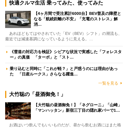
快適クルマ生活 乗ってみた、使ってみた
【4ヶ月間で受注累計6000台】BEV普及の障壁と
なる「航続距離の不安」「充電のストレス」解
消…
あれほどもてはやされていた「EV（BEV）シフト」の潮流も、
最近では減速基調になっているように見える。…
《雪道の対応力を検証》シビアな状況で実感した「フォレスタ
ー」の真価 「ターボ」と「スト…
乗り込むと同時に「これが軽？」と戸惑うのには理由があっ
た 「日産ルークス」さらなる躍進…
一覧を見る
大竹聡の「昼酒御免！」
【大竹聡の昼酒御免！】「ネグローニ」「山崎」
「マンハッタン」新宿三丁目の隠れ家バーで1…
お酒はいつ飲んでもいいものだが、昼から飲むお酒にはまた格