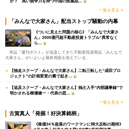
か？ 高い競争力を持つ中国の医薬品…
一覧を見る
「みんなで大家さん」配当ストップ騒動の内幕
《ついに見えた問題の核心》「みんなで大家さ
ん」2000億円超不動産投資トラブル“異常なく
ら…
本誌『週刊ポスト』が追及してきた不動産投資商品「みんなで
大家さん」がいよいよ最終局面を迎えている…
【独走スクープ・みんなで大家さん】二転三転した“成田プロ
ジェクト”の計画変更の裏で起き…
【追及スクープ・みんなで大家さん】独占入手“内部議事録”で
明かされる柳瀬健一・代表の思…
一覧を見る
古賀真人「発掘！好決算銘柄」
《株価34％急落のワークマンに特大反転の期待》