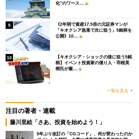
化”のワース…
《2年弱で資産17.5倍の元証券マンが
9
「キオクシア急落で次に狙う」5銘柄を
公開》10…
【キオクシア・ショックの後に狙う5銘
10
柄】イベント投資家の億り人・羽根英
樹氏が厳…
一覧を見る
注目の著者・連載
藤川里絵「さあ、投資を始めよう！」
5年ぶり改訂の「CGコード」、何が変わったのか