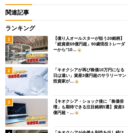
関連記事
ランキング
【億り人オールスターが狙う20銘柄】
1
「総資産69億円超」90歳現役トレーダ
ーから“10…
「キオクシアが再び株価10万円になる
2
日は遠い」資産3億円超のサラリーマン
投資家が…
【キオクシア・ショック後に「株価倍
3
増」も期待できる注目銘柄5選】資産3
億円超・…
「キオクシアが今後も利益を出し続け