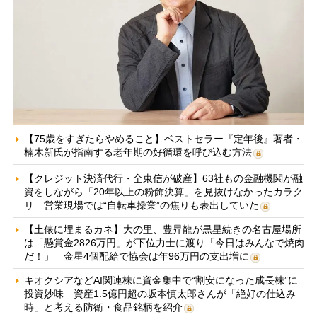
【75歳をすぎたらやめること】ベストセラー『定年後』著者・
楠木新氏が指南する老年期の好循環を呼び込む方法
【クレジット決済代行・全東信が破産】63社もの金融機関が融
資をしながら「20年以上の粉飾決算」を見抜けなかったカラク
リ 営業現場では“自転車操業”の焦りも表出していた
【土俵に埋まるカネ】大の里、豊昇龍が黒星続きの名古屋場所
は「懸賞金2826万円」が下位力士に渡り「今日はみんなで焼肉
だ！」 金星4個配給で協会は年96万円の支出増に
キオクシアなどAI関連株に資金集中で“割安になった成長株”に
投資妙味 資産1.5億円超の坂本慎太郎さんが「絶好の仕込み
時」と考える防衛・食品銘柄を紹介