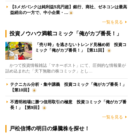
【3メガバンクは純利益5兆円超】銀行、商社、ゼネコンは最高
益続出の一方で、中小企業・…
一覧を見る
投資ノウハウ満載コミック「俺がカブ番長！」
「売り時」を逃さないトレンド見極め術 投資コ
ミック「俺がカブ番長！」【第11回】
かつて投資情報雑誌「マネーポスト」にて、圧倒的な情報量が
詰め込まれた「天下無敵の株コミック」とし…
テクニカル分析・集中講義 投資コミック「俺がカブ番長！」
【第10回】
不透明相場に勝つ信用取引の極意 投資コミック「俺がカブ番
長！」【第9回】
一覧を見る
戸松信博の明日の爆騰株を探せ！