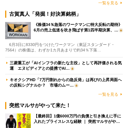
一覧を見る
古賀真人「発掘！好決算銘柄」
《株価34％急落のワークマンに特大反転の期待》
6月の売上低迷を吹き飛ばす第1四半期決算、…
6月3日に8330円をつけたワークマン（東証スタンダード・
7564）の株価は、わずか1カ月あまりで約34％下落…
三菱重工が「AIインフラの新たな主役」として再評価される気
運 エヌビディアとの提携でAI…
キオクシアHD「7万円割れからの急反発」は再びの上昇局面へ
の反転シグナルか？ 市場のムー…
一覧を見る
突然マルサがやって来た！
【最終回】1億6000万円の負債と引き換えに手に
入れたプライスレスな経験 ｜ 突然マルサがや…