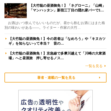
【大竹聡の昼酒御免！】「ネグローニ」「山崎」
「マンハッタン」新宿三丁目の隠れ家バーで1…
お酒はいつ飲んでもいいものだが、昼から飲むお酒にはまた格
別の味わいがある――。ライター・作家の大竹…
【大竹聡の昼酒御免！】今の若者は「なめろう」や「キヌカツ
ギ」を知らないって本当？ 昔の…
【大竹聡の昼酒御免！】京急線で多摩川越えて「川崎の大衆酒
場」へと昼酒旅 押し寄せるノス…
一覧を見る
著者・連載の一覧を見る