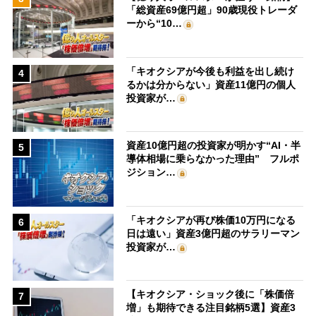
「総資産69億円超」90歳現役トレーダ
ーから“10…
「キオクシアが今後も利益を出し続け
4
るかは分からない」資産11億円の個人
投資家が…
資産10億円超の投資家が明かす“AI・半
5
導体相場に乗らなかった理由” フルポ
ジション…
「キオクシアが再び株価10万円になる
6
日は遠い」資産3億円超のサラリーマン
投資家が…
【キオクシア・ショック後に「株価倍
7
増」も期待できる注目銘柄5選】資産3