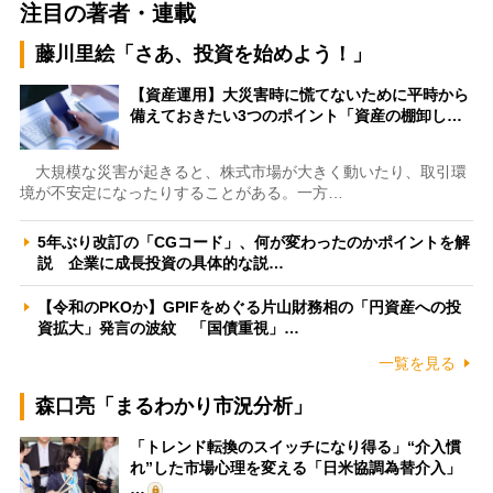
注目の著者・連載
藤川里絵「さあ、投資を始めよう！」
【資産運用】大災害時に慌てないために平時から
備えておきたい3つのポイント「資産の棚卸し…
大規模な災害が起きると、株式市場が大きく動いたり、取引環
境が不安定になったりすることがある。一方…
5年ぶり改訂の「CGコード」、何が変わったのかポイントを解
説 企業に成長投資の具体的な説…
【令和のPKOか】GPIFをめぐる片山財務相の「円資産への投
資拡大」発言の波紋 「国債重視」…
一覧を見る
森口亮「まるわかり市況分析」
「トレンド転換のスイッチになり得る」“介入慣
れ”した市場心理を変える「日米協調為替介入」
…