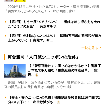
2009年12月に発行された元FXトレーダー・磯貝清明氏の著書
『突然マルサがやって来た！～FXで10億円稼い…
【第9回】もう一度FXでリベンジ！ 種銭は差し押さえを免れ
た”ヒミツのお金” ｜ 突然マルサ…
【第8回】年利はなんと14.6％！ 毎日5万円超の延滞税が積み
上がっていく ｜ 突然マルサ…
一覧を見る
河合雅司「人口減少ニッポンの活路」
【「警察官離れ」に歯止めはかかるか？】警察庁
が本気で取り組む「警察組織の構造改革」 実
現…
警察庁が目下、頭を悩ませているのが「警察官不足」だ。警察
官の採用試験の受験者数は10年間で2分の1以…
【安全・安心ニッポンの危機】採用試験受験者数は10年間で2
分の1以下に！ 出生数減がも…