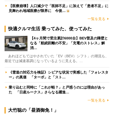
【医療崩壊】人口減少で「医師不足」に加えて「患者不足」に
見舞われ地域医療が限界に 今後…
一覧を見る
快適クルマ生活 乗ってみた、使ってみた
【4ヶ月間で受注累計6000台】BEV普及の障壁と
なる「航続距離の不安」「充電のストレス」解
消…
あれほどもてはやされていた「EV（BEV）シフト」の潮流も、
最近では減速基調になっているように見える。…
《雪道の対応力を検証》シビアな状況で実感した「フォレスタ
ー」の真価 「ターボ」と「スト…
乗り込むと同時に「これが軽？」と戸惑うのには理由があっ
た 「日産ルークス」さらなる躍進…
一覧を見る
大竹聡の「昼酒御免！」