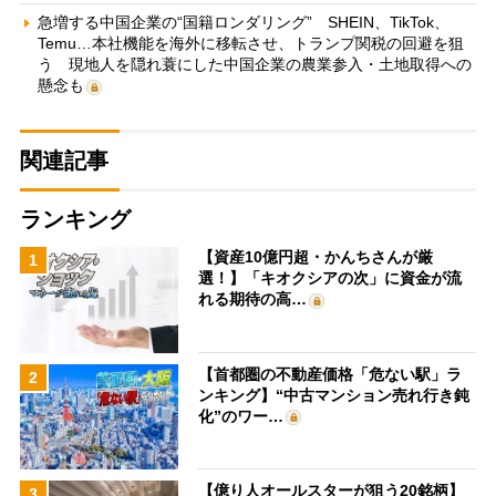
急増する中国企業の“国籍ロンダリング” SHEIN、TikTok、
Temu…本社機能を海外に移転させ、トランプ関税の回避を狙
う 現地人を隠れ蓑にした中国企業の農業参入・土地取得への
懸念も
関連記事
ランキング
【資産10億円超・かんちさんが厳
1
選！】「キオクシアの次」に資金が流
れる期待の高…
【首都圏の不動産価格「危ない駅」ラ
2
ンキング】“中古マンション売れ行き鈍
化”のワー…
【億り人オールスターが狙う20銘柄】
3