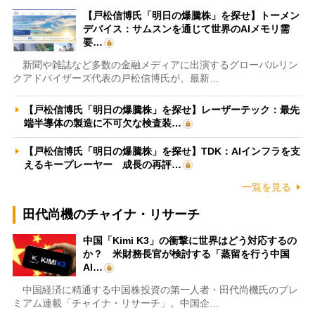
【戸松信博氏「明日の爆騰株」を探せ】トーメン
デバイス：サムスンを通じて世界のAIメモリ需
要…
新聞や雑誌など多数の金融メディアに出演するグローバルリン
クアドバイザーズ代表の戸松信博氏が、最新…
【戸松信博氏「明日の爆騰株」を探せ】レーザーテック：最先
端半導体の製造に不可欠な検査装…
【戸松信博氏「明日の爆騰株」を探せ】TDK：AIインフラを支
えるキープレーヤー 成長の再評…
一覧を見る
田代尚機のチャイナ・リサーチ
中国「Kimi K3」の衝撃に世界はどう対応するの
か？ 米財務長官が検討する「蒸留を行う中国
AI…
中国経済に精通する中国株投資の第一人者・田代尚機氏のプレ
ミアム連載「チャイナ・リサーチ」。中国企…