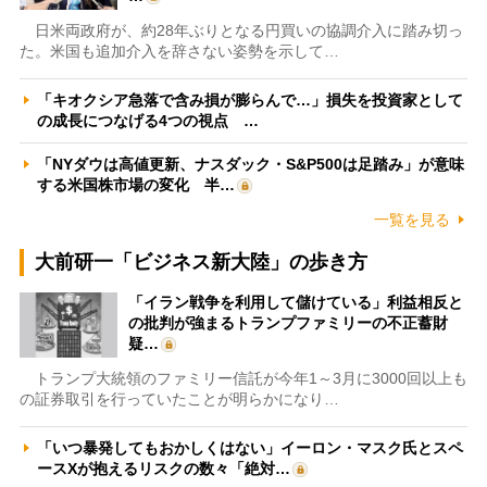
日米両政府が、約28年ぶりとなる円買いの協調介入に踏み切っ
た。米国も追加介入を辞さない姿勢を示して…
「キオクシア急落で含み損が膨らんで…」損失を投資家として
の成長につなげる4つの視点 …
「NYダウは高値更新、ナスダック・S&P500は足踏み」が意味
する米国株市場の変化 半…
一覧を見る
大前研一「ビジネス新大陸」の歩き方
「イラン戦争を利用して儲けている」利益相反と
の批判が強まるトランプファミリーの不正蓄財
疑…
トランプ大統領のファミリー信託が今年1～3月に3000回以上も
の証券取引を行っていたことが明らかになり…
「いつ暴発してもおかしくはない」イーロン・マスク氏とスペ
ースXが抱えるリスクの数々「絶対…