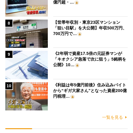
億円超・…
【世帯年収別・東京23区マンション
8
「狙い目駅」を大公開】年収500万円、
700万円で…
《2年弱で資産17.5倍の元証券マンが
9
「キオクシア急落で次に狙う」5銘柄を
公開》10…
《利益は年5億円前後》住み込みバイト
10
から“ギガ大家さん”となった資産200億
円税理…
一覧を見る