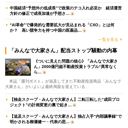
中国経済“予想外の低成長”で政策のテコ入れ必至か 経済運営
方針の修正で成長加速が予想さ…
“AI革命”で爆発的な需要拡大が見込まれる「CXO」とは何
か？ 高い競争力を持つ中国の医薬品…
一覧を見る
「みんなで大家さん」配当ストップ騒動の内幕
《ついに見えた問題の核心》「みんなで大家さ
ん」2000億円超不動産投資トラブル“異常なく
ら…
本誌『週刊ポスト』が追及してきた不動産投資商品「みんなで
大家さん」がいよいよ最終局面を迎えている…
【独走スクープ・みんなで大家さん】二転三転した“成田プロ
ジェクト”の計画変更の裏で起き…
【追及スクープ・みんなで大家さん】独占入手“内部議事録”で
明かされる柳瀬健一・代表の思…