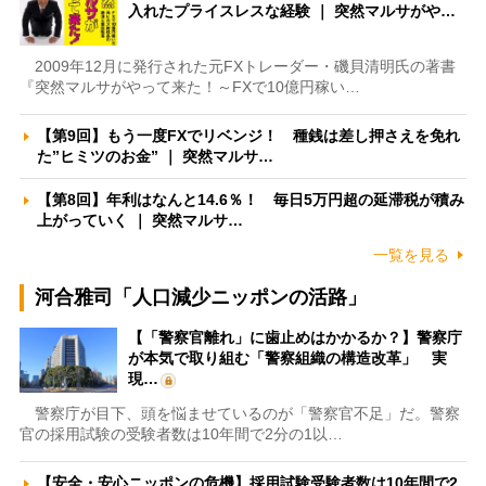
入れたプライスレスな経験 ｜ 突然マルサがや…
2009年12月に発行された元FXトレーダー・磯貝清明氏の著書
『突然マルサがやって来た！～FXで10億円稼い…
【第9回】もう一度FXでリベンジ！ 種銭は差し押さえを免れ
た”ヒミツのお金” ｜ 突然マルサ…
【第8回】年利はなんと14.6％！ 毎日5万円超の延滞税が積み
上がっていく ｜ 突然マルサ…
一覧を見る
河合雅司「人口減少ニッポンの活路」
【「警察官離れ」に歯止めはかかるか？】警察庁
が本気で取り組む「警察組織の構造改革」 実
現…
警察庁が目下、頭を悩ませているのが「警察官不足」だ。警察
官の採用試験の受験者数は10年間で2分の1以…
【安全・安心ニッポンの危機】採用試験受験者数は10年間で2