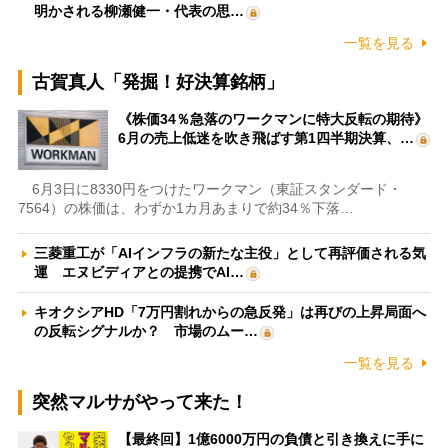
明かされる柳瀬健一・代表の思…
一覧を見る
古賀真人「発掘！好決算銘柄」
《株価34％急落のワークマンに特大反転の期待》
6月の売上低迷を吹き飛ばす第1四半期決算、…
6月3日に8330円をつけたワークマン（東証スタンダード・
7564）の株価は、わずか1カ月あまりで約34％下落…
三菱重工が「AIインフラの新たな主役」として再評価される気
運 エヌビディアとの提携でAI…
キオクシアHD「7万円割れからの急反発」は再びの上昇局面へ
の反転シグナルか？ 市場のムー…
一覧を見る
突然マルサがやって来た！
【最終回】1億6000万円の負債と引き換えに手に