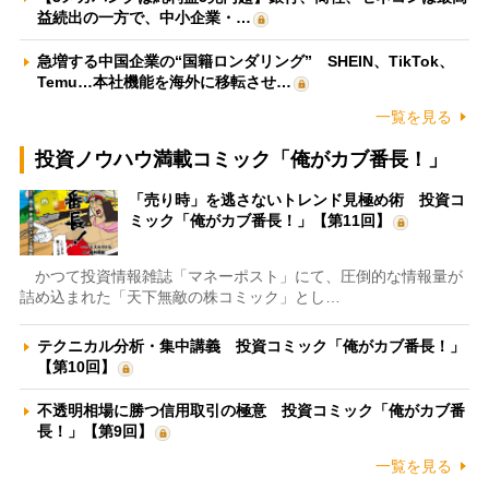
益続出の一方で、中小企業・…
急増する中国企業の“国籍ロンダリング” SHEIN、TikTok、
Temu…本社機能を海外に移転させ…
一覧を見る
投資ノウハウ満載コミック「俺がカブ番長！」
「売り時」を逃さないトレンド見極め術 投資コ
ミック「俺がカブ番長！」【第11回】
かつて投資情報雑誌「マネーポスト」にて、圧倒的な情報量が
詰め込まれた「天下無敵の株コミック」とし…
テクニカル分析・集中講義 投資コミック「俺がカブ番長！」
【第10回】
不透明相場に勝つ信用取引の極意 投資コミック「俺がカブ番
長！」【第9回】
一覧を見る