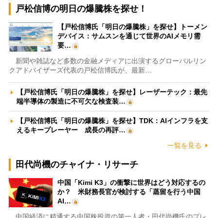
戸松信博の明日の爆騰株を探せ！
【戸松信博氏「明日の爆騰株」を探せ】トーメン
デバイス：サムスンを通じて世界のAIメモリ需
要…
新聞や雑誌など多数の金融メディアに出演するグローバルリン
クアドバイザーズ代表の戸松信博氏が、最新…
【戸松信博氏「明日の爆騰株」を探せ】レーザーテック：最先
端半導体の製造に不可欠な検査装…
【戸松信博氏「明日の爆騰株」を探せ】TDK：AIインフラを支
えるキープレーヤー 成長の再評…
一覧を見る
田代尚機のチャイナ・リサーチ
中国「Kimi K3」の衝撃に世界はどう対応するの
か？ 米財務長官が検討する「蒸留を行う中国
AI…
中国経済に精通する中国株投資の第一人者・田代尚機氏のプレ