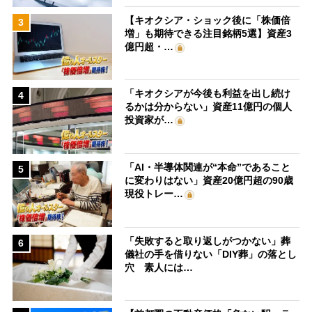
【キオクシア・ショック後に「株価倍
3
増」も期待できる注目銘柄5選】資産3
億円超・…
「キオクシアが今後も利益を出し続け
4
るかは分からない」資産11億円の個人
投資家が…
「AI・半導体関連が“本命”であること
5
に変わりはない」資産20億円超の90歳
現役トレー…
「失敗すると取り返しがつかない」葬
6
儀社の手を借りない「DIY葬」の落とし
穴 素人には…