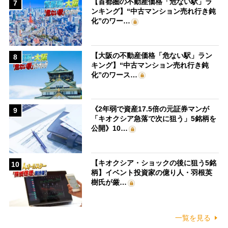
【首都圏の不動産価格「危ない駅」ラ
7
ンキング】“中古マンション売れ行き鈍
化”のワー…
【大阪の不動産価格「危ない駅」ラン
8
キング】“中古マンション売れ行き鈍
化”のワース…
《2年弱で資産17.5倍の元証券マンが
9
「キオクシア急落で次に狙う」5銘柄を
公開》10…
【キオクシア・ショックの後に狙う5銘
10
柄】イベント投資家の億り人・羽根英
樹氏が厳…
一覧を見る