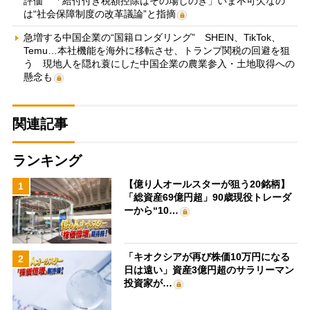
評価 「給付付き税額控除はその場しのぎ」いま不可欠なの
は“社会保障制度の改革議論”と指摘
急増する中国企業の“国籍ロンダリング” SHEIN、TikTok、
Temu…本社機能を海外に移転させ、トランプ関税の回避を狙
う 現地人を隠れ蓑にした中国企業の農業参入・土地取得への
懸念も
関連記事
ランキング
【億り人オールスターが狙う20銘柄】
1
「総資産69億円超」90歳現役トレーダ
ーから“10…
「キオクシアが再び株価10万円になる
2
日は遠い」資産3億円超のサラリーマン
投資家が…