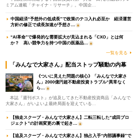
ミアム連載「チャイナ・リサーチ」。中国企…
中国経済“予想外の低成長”で政策のテコ入れ必至か 経済運営
方針の修正で成長加速が予想さ…
“AI革命”で爆発的な需要拡大が見込まれる「CXO」とは何
か？ 高い競争力を持つ中国の医薬品…
一覧を見る
「みんなで大家さん」配当ストップ騒動の内幕
《ついに見えた問題の核心》「みんなで大家さ
ん」2000億円超不動産投資トラブル“異常なく
ら…
本誌『週刊ポスト』が追及してきた不動産投資商品「みんなで
大家さん」がいよいよ最終局面を迎えている…
【独走スクープ・みんなで大家さん】二転三転した“成田プロ
ジェクト”の計画変更の裏で起き…
【追及スクープ・みんなで大家さん】独占入手“内部議事録”で