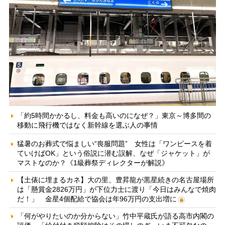
「約5時間かかるし、料金も高いのになぜ？」東京～博多間の
移動に飛行機ではなく新幹線を選ぶ人の事情
猛暑のお葬式で悩ましい“喪服問題” 女性は「ワンピースを着
ていけばOK」という俗説に潜む誤解、なぜ「ジャケット」が
マストなのか？《1級葬祭ディレクターが解説》
【土俵に埋まるカネ】大の里、豊昇龍が黒星続きの名古屋場所
は「懸賞金2826万円」が下位力士に渡り「今日はみんなで焼肉
だ！」 金星4個配給で協会は年96万円の支出増に
「何がやりたいのか分からない」竹中平蔵氏が語る高市内閣の