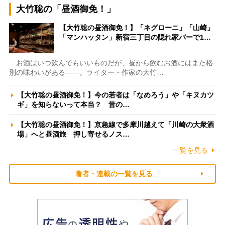
大竹聡の「昼酒御免！」
【大竹聡の昼酒御免！】「ネグローニ」「山崎」
「マンハッタン」新宿三丁目の隠れ家バーで1…
お酒はいつ飲んでもいいものだが、昼から飲むお酒にはまた格
別の味わいがある――。ライター・作家の大竹…
【大竹聡の昼酒御免！】今の若者は「なめろう」や「キヌカツ
ギ」を知らないって本当？ 昔の…
【大竹聡の昼酒御免！】京急線で多摩川越えて「川崎の大衆酒
場」へと昼酒旅 押し寄せるノス…
一覧を見る
著者・連載の一覧を見る