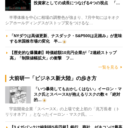
投資家としての成長につなげる4つの視点 「…
半導体株を中心に相場の調整色が強まり、7月中旬にはキオク
シアホールディングスがストップ安をつけるな…
「NYダウは高値更新、ナスダック・S&P500は足踏み」が意味
する米国株市場の変化 半…
【歴史的な爆騰劇】時価総額10兆円企業が「2連続ストップ
高」「制限値幅拡大」の衝撃 フ…
一覧を見る
大前研一「ビジネス新大陸」の歩き方
「いつ暴発してもおかしくはない」イーロン・マ
スク氏とスペースXが抱えるリスクの数々「絶対
的…
宇宙開発企業「スペースX」の上場で史上初の「兆万長者（ト
リリオネア）」となったイーロン・マスク氏。…
【3メガバンクは純利益5兆円超】銀行、商社、ゼネコンは最高