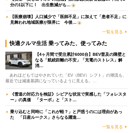
分の1以下に！ 出生数減がも…
【医療崩壊】人口減少で「医師不足」に加えて「患者不足」に
見舞われ地域医療が限界に 今後…
一覧を見る
快適クルマ生活 乗ってみた、使ってみた
【4ヶ月間で受注累計6000台】BEV普及の障壁と
なる「航続距離の不安」「充電のストレス」解
消…
あれほどもてはやされていた「EV（BEV）シフト」の潮流も、
最近では減速基調になっているように見える。…
《雪道の対応力を検証》シビアな状況で実感した「フォレスタ
ー」の真価 「ターボ」と「スト…
乗り込むと同時に「これが軽？」と戸惑うのには理由があっ
た 「日産ルークス」さらなる躍進…
一覧を見る