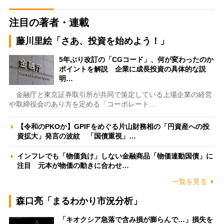
注目の著者・連載
藤川里絵「さあ、投資を始めよう！」
5年ぶり改訂の「CGコード」、何が変わったのか
ポイントを解説 企業に成長投資の具体的な説
明…
金融庁と東京証券取引所が共同で策定している上場企業の経営
や取締役会のあり方を定める「コーポレート…
【令和のPKOか】GPIFをめぐる片山財務相の「円資産への投
資拡大」発言の波紋 「国債重視」…
インフレでも「物価負け」しない金融商品「物価連動国債」に
注目 元本が物価の動きに合わせ…
一覧を見る
森口亮「まるわかり市況分析」
「キオクシア急落で含み損が膨らんで…」損失を