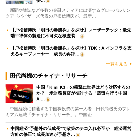
要…
新聞や雑誌など多数の金融メディアに出演するグローバルリン
クアドバイザーズ代表の戸松信博氏が、最新…
【戸松信博氏「明日の爆騰株」を探せ】レーザーテック：最先
端半導体の製造に不可欠な検査装…
【戸松信博氏「明日の爆騰株」を探せ】TDK：AIインフラを支
えるキープレーヤー 成長の再評…
一覧を見る
田代尚機のチャイナ・リサーチ
中国「Kimi K3」の衝撃に世界はどう対応するの
か？ 米財務長官が検討する「蒸留を行う中国
AI…
中国経済に精通する中国株投資の第一人者・田代尚機氏のプレ
ミアム連載「チャイナ・リサーチ」。中国企…
中国経済“予想外の低成長”で政策のテコ入れ必至か 経済運営
方針の修正で成長加速が予想さ…