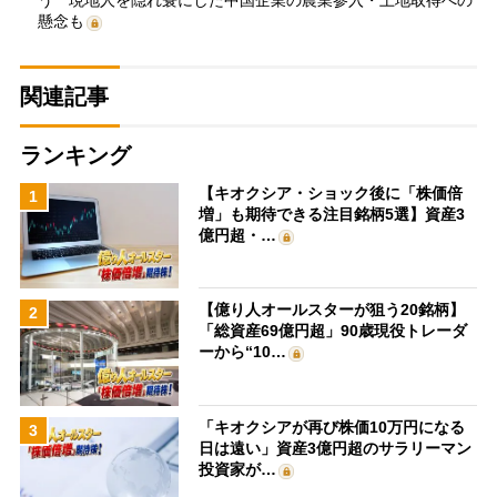
懸念も
関連記事
ランキング
【キオクシア・ショック後に「株価倍
1
増」も期待できる注目銘柄5選】資産3
億円超・…
【億り人オールスターが狙う20銘柄】
2
「総資産69億円超」90歳現役トレーダ
ーから“10…
「キオクシアが再び株価10万円になる
3
日は遠い」資産3億円超のサラリーマン
投資家が…