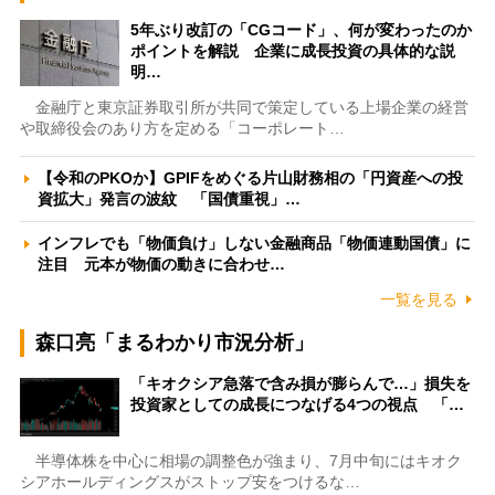
5年ぶり改訂の「CGコード」、何が変わったのか
ポイントを解説 企業に成長投資の具体的な説
明…
金融庁と東京証券取引所が共同で策定している上場企業の経営
や取締役会のあり方を定める「コーポレート…
【令和のPKOか】GPIFをめぐる片山財務相の「円資産への投
資拡大」発言の波紋 「国債重視」…
インフレでも「物価負け」しない金融商品「物価連動国債」に
注目 元本が物価の動きに合わせ…
一覧を見る
森口亮「まるわかり市況分析」
「キオクシア急落で含み損が膨らんで…」損失を
投資家としての成長につなげる4つの視点 「…
半導体株を中心に相場の調整色が強まり、7月中旬にはキオク
シアホールディングスがストップ安をつけるな…