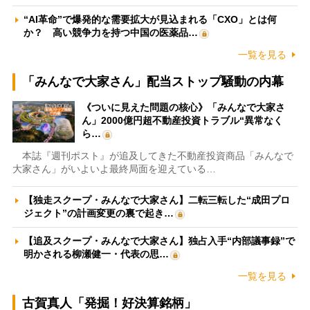
“AI革命”で爆発的な需要拡大が見込まれる「CXO」とは何
か？ 高い競争力を持つ中国の医薬品…
一覧を見る
「みんなで大家さん」配当ストップ騒動の内幕
《ついに見えた問題の核心》「みんなで大家さ
ん」2000億円超不動産投資トラブル“異常なく
ら…
本誌『週刊ポスト』が追及してきた不動産投資商品「みんなで
大家さん」がいよいよ最終局面を迎えている…
【独走スクープ・みんなで大家さん】二転三転した“成田プロ
ジェクト”の計画変更の裏で起き…
【追及スクープ・みんなで大家さん】独占入手“内部議事録”で
明かされる柳瀬健一・代表の思…
一覧を見る
古賀真人「発掘！好決算銘柄」