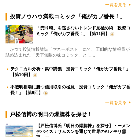
一覧を見る
投資ノウハウ満載コミック「俺がカブ番長！」
「売り時」を逃さないトレンド見極め術 投資コ
ミック「俺がカブ番長！」【第11回】
かつて投資情報雑誌「マネーポスト」にて、圧倒的な情報量が
詰め込まれた「天下無敵の株コミック」とし…
テクニカル分析・集中講義 投資コミック「俺がカブ番長！」
【第10回】
不透明相場に勝つ信用取引の極意 投資コミック「俺がカブ番
長！」【第9回】
一覧を見る
戸松信博の明日の爆騰株を探せ！
【戸松信博氏「明日の爆騰株」を探せ】トーメン
デバイス：サムスンを通じて世界のAIメモリ需