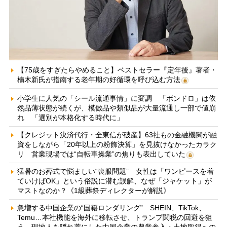
【75歳をすぎたらやめること】ベストセラー『定年後』著者・
楠木新氏が指南する老年期の好循環を呼び込む方法
小学生に人気の「シール流通事情」に変調 「ボンドロ」は依
然品薄状態が続くが、模倣品や類似品が大量流通し一部で値崩
れ 「選別が本格化する時代に」
【クレジット決済代行・全東信が破産】63社もの金融機関が融
資をしながら「20年以上の粉飾決算」を見抜けなかったカラク
リ 営業現場では“自転車操業”の焦りも表出していた
猛暑のお葬式で悩ましい“喪服問題” 女性は「ワンピースを着
ていけばOK」という俗説に潜む誤解、なぜ「ジャケット」が
マストなのか？《1級葬祭ディレクターが解説》
急増する中国企業の“国籍ロンダリング” SHEIN、TikTok、
Temu…本社機能を海外に移転させ、トランプ関税の回避を狙
う 現地人を隠れ蓑にした中国企業の農業参入・土地取得への