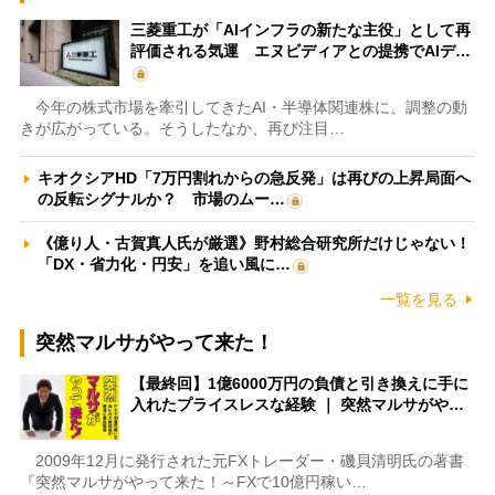
三菱重工が「AIインフラの新たな主役」として再
評価される気運 エヌビディアとの提携でAIデ…
今年の株式市場を牽引してきたAI・半導体関連株に、調整の動
きが広がっている。そうしたなか、再び注目…
キオクシアHD「7万円割れからの急反発」は再びの上昇局面へ
の反転シグナルか？ 市場のムー…
《億り人・古賀真人氏が厳選》野村総合研究所だけじゃない！
「DX・省力化・円安」を追い風に…
一覧を見る
突然マルサがやって来た！
【最終回】1億6000万円の負債と引き換えに手に
入れたプライスレスな経験 ｜ 突然マルサがや…
2009年12月に発行された元FXトレーダー・磯貝清明氏の著書
『突然マルサがやって来た！～FXで10億円稼い…