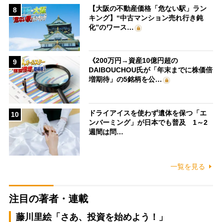
【大阪の不動産価格「危ない駅」ラン
8
キング】“中古マンション売れ行き鈍
化”のワース…
《200万円→資産10億円超の
9
DAIBOUCHOU氏が「年末までに株価倍
増期待」の5銘柄を公…
ドライアイスを使わず遺体を保つ「エ
10
ンバーミング」が日本でも普及 1～2
週間は問…
一覧を見る
注目の著者・連載
藤川里絵「さあ、投資を始めよう！」