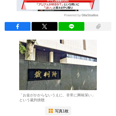
Powered by 
GliaStudios
Mute
「お金がかからないうえに、非常に興味深い」
という裁判傍聴
写真1枚