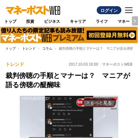
ログイン
トップ
投資
ビジネス
キャリア
ライフ
マネー
トップ
トレンド
コラム
裁判傍聴の手順とマナーは？ マニアが語る傍聴の
トレンド
2017.10.03 16:00
マネーポストWEB
裁判傍聴の手順とマナーは？ マニアが
語る傍聴の醍醐味
もっと見る
arrow_forward_ios