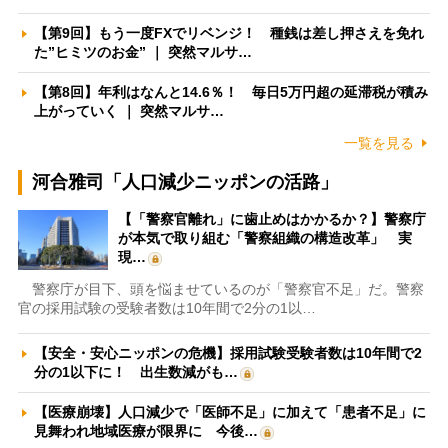
【第9回】もう一度FXでリベンジ！ 種銭は差し押さえを免れ
た”ヒミツのお金” ｜ 突然マルサ…
【第8回】年利はなんと14.6％！ 毎日5万円超の延滞税が積み
上がっていく ｜ 突然マルサ…
一覧を見る
河合雅司「人口減少ニッポンの活路」
【「警察官離れ」に歯止めはかかるか？】警察庁
が本気で取り組む「警察組織の構造改革」 実
現…
警察庁が目下、頭を悩ませているのが「警察官不足」だ。警察
官の採用試験の受験者数は10年間で2分の1以…
【安全・安心ニッポンの危機】採用試験受験者数は10年間で2
分の1以下に！ 出生数減がも…
【医療崩壊】人口減少で「医師不足」に加えて「患者不足」に
見舞われ地域医療が限界に 今後…