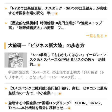
「NYダウは高値更新、ナスダック・S&P500は足踏み」が意味
する米国株市場の変化 半…
【歴史的な爆騰劇】時価総額10兆円企業が「2連続ストップ
高」「制限値幅拡大」の衝撃 フ…
一覧を見る
大前研一「ビジネス新大陸」の歩き方
「いつ暴発してもおかしくはない」イーロン・マ
スク氏とスペースXが抱えるリスクの数々「絶対
的…
宇宙開発企業「スペースX」の上場で史上初の「兆万長者（ト
リリオネア）」となったイーロン・マスク氏。…
【3メガバンクは純利益5兆円超】銀行、商社、ゼネコンは最高
益続出の一方で、中小企業・…
急増する中国企業の“国籍ロンダリング” SHEIN、TikTok、
Temu…本社機能を海外に移転させ…