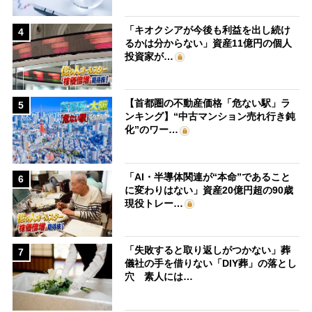
「キオクシアが今後も利益を出し続け
4
るかは分からない」資産11億円の個人
投資家が…
【首都圏の不動産価格「危ない駅」ラ
5
ンキング】“中古マンション売れ行き鈍
化”のワー…
「AI・半導体関連が“本命”であること
6
に変わりはない」資産20億円超の90歳
現役トレー…
「失敗すると取り返しがつかない」葬
7
儀社の手を借りない「DIY葬」の落とし
穴 素人には…