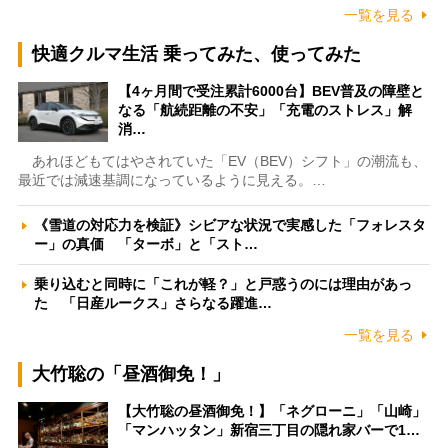
一覧を見る
快適クルマ生活 乗ってみた、使ってみた
【4ヶ月間で受注累計6000台】BEV普及の障壁と
なる「航続距離の不安」「充電のストレス」解
消…
あれほどもてはやされていた「EV（BEV）シフト」の潮流も、
最近では減速基調になっているように見える。…
《雪道の対応力を検証》シビアな状況で実感した「フォレスタ
ー」の真価 「ターボ」と「スト…
乗り込むと同時に「これが軽？」と戸惑うのには理由があっ
た 「日産ルークス」さらなる躍進…
一覧を見る
大竹聡の「昼酒御免！」
【大竹聡の昼酒御免！】「ネグローニ」「山崎」
「マンハッタン」新宿三丁目の隠れ家バーで1…