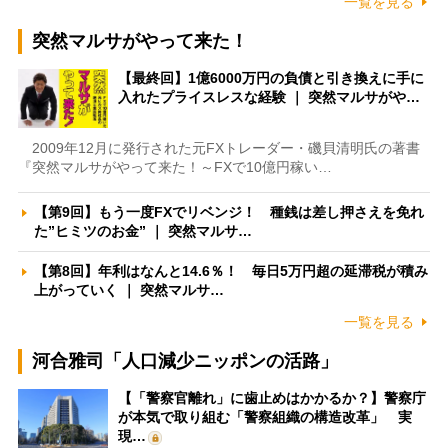
一覧を見る
突然マルサがやって来た！
【最終回】1億6000万円の負債と引き換えに手に
入れたプライスレスな経験 ｜ 突然マルサがや…
2009年12月に発行された元FXトレーダー・磯貝清明氏の著書
『突然マルサがやって来た！～FXで10億円稼い…
【第9回】もう一度FXでリベンジ！ 種銭は差し押さえを免れ
た”ヒミツのお金” ｜ 突然マルサ…
【第8回】年利はなんと14.6％！ 毎日5万円超の延滞税が積み
上がっていく ｜ 突然マルサ…
一覧を見る
河合雅司「人口減少ニッポンの活路」
【「警察官離れ」に歯止めはかかるか？】警察庁
が本気で取り組む「警察組織の構造改革」 実
現…