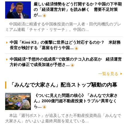
厳しい経済情勢をどう打開するか？中国の下半期
の「経済運営方針」を読み解く 需要不足対策
が…
中国経済に精通する中国株投資の第一人者・田代尚機氏のプレ
ミアム連載「チャイナ・リサーチ」。中国の…
中国「Kimi K3」の衝撃に世界はどう対応するのか？ 米財務
長官が検討する「蒸留を行う中国…
中国経済“予想外の低成長”で政策のテコ入れ必至か 経済運営
方針の修正で成長加速が予想さ…
一覧を見る
「みんなで大家さん」配当ストップ騒動の内幕
《ついに見えた問題の核心》「みんなで大家さ
ん」2000億円超不動産投資トラブル“異常なく
ら…
本誌『週刊ポスト』が追及してきた不動産投資商品「みんなで
大家さん」がいよいよ最終局面を迎えている…