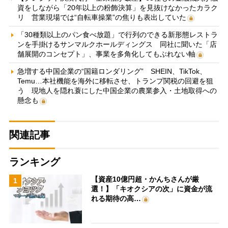
資をしながら「20年以上の粉飾決算」を見抜けなかったカラク
リ 営業現場では“自転車操業”の焦りも表出していた
「30種類以上のパン食べ放題」で行列のできる新形態レストラ
ンを手掛けるサンマルクホールディングス 同社に聞いた「店
舗展開のコンセプト」、事業を多角化してもぶれない軸
急増する中国企業の“国籍ロンダリング” SHEIN、TikTok、
Temu…本社機能を海外に移転させ、トランプ関税の回避を狙
う 現地人を隠れ蓑にした中国企業の農業参入・土地取得への
懸念も
関連記事
ランキング
【資産10億円超・かんちさんが厳
1
選！】「キオクシアの次」に資金が流
れる期待の高…