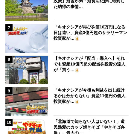
政策】秀吉が弟・秀長を紀伊に転封し
た納得の事情…
「キオクシアが再び株価10万円になる
7
日は遠い」資産3億円超のサラリーマン
投資家が…
【キオクシアが「配当」導入へ】それ
8
でも資産10億円超の配当株投資の達人
が「買う…
「キオクシアが今後も利益を出し続け
9
るかは分からない」資産11億円の個人
投資家が…
「北海道で知らない人はいない！」道
10
民熱愛のカップ焼きそば「やきそば弁
当」、最大の…