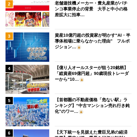
老舗遊技機メーカー・豊丸産業がパチ
2
ンコ事業停止の背景 大手と中小の格
差拡大に拍車…
資産10億円超の投資家が明かす“AI・半
3
導体相場に乗らなかった理由” フルポ
ジション…
【億り人オールスターが狙う20銘柄】
4
「総資産69億円超」90歳現役トレーダ
ーから“10…
【首都圏の不動産価格「危ない駅」ラ
5
ンキング】“中古マンション売れ行き鈍
化”のワー…
【天下統一を見据えた豊臣兄弟の経済
6