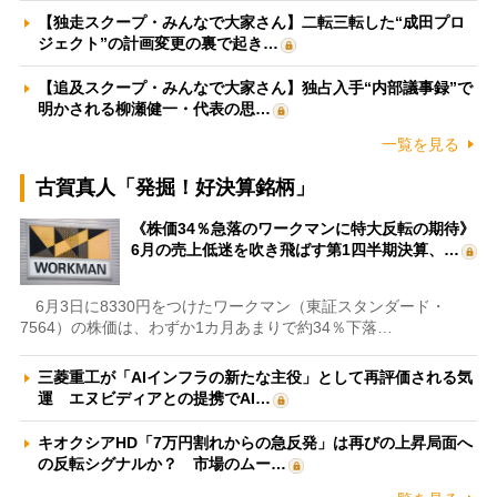
【独走スクープ・みんなで大家さん】二転三転した“成田プロ
ジェクト”の計画変更の裏で起き…
【追及スクープ・みんなで大家さん】独占入手“内部議事録”で
明かされる柳瀬健一・代表の思…
一覧を見る
古賀真人「発掘！好決算銘柄」
《株価34％急落のワークマンに特大反転の期待》
6月の売上低迷を吹き飛ばす第1四半期決算、…
6月3日に8330円をつけたワークマン（東証スタンダード・
7564）の株価は、わずか1カ月あまりで約34％下落…
三菱重工が「AIインフラの新たな主役」として再評価される気
運 エヌビディアとの提携でAI…
キオクシアHD「7万円割れからの急反発」は再びの上昇局面へ
の反転シグナルか？ 市場のムー…