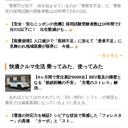
警察庁が目下、頭を悩ませているのが「警察官不足」だ。警察
官の採用試験の受験者数は10年間で2分の1以…
【安全・安心ニッポンの危機】採用試験受験者数は10年間で2
分の1以下に！ 出生数減がも…
【医療崩壊】人口減少で「医師不足」に加えて「患者不足」に
見舞われ地域医療が限界に 今後…
一覧を見る
快適クルマ生活 乗ってみた、使ってみた
【4ヶ月間で受注累計6000台】BEV普及の障壁と
なる「航続距離の不安」「充電のストレス」解
消…
あれほどもてはやされていた「EV（BEV）シフト」の潮流も、
最近では減速基調になっているように見える。…
《雪道の対応力を検証》シビアな状況で実感した「フォレスタ
ー」の真価 「ターボ」と「スト…