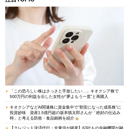
「この恐ろしい株はさっさと手放したい…」キオクシア株で
500万円の利益を出した女性が“夢よもう一度”と再購入
キオクシアなどAI関連株に資金集中で“割安になった成長株”に
投資妙味 資産1.5億円超の坂本慎太郎さんが「絶好の仕込み
時」と考える防衛・食品銘柄を紹介
【クレジット決済代行・全東信が破産】63社もの金融機関が融