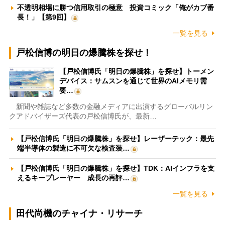
不透明相場に勝つ信用取引の極意 投資コミック「俺がカブ番
長！」【第9回】
一覧を見る
戸松信博の明日の爆騰株を探せ！
【戸松信博氏「明日の爆騰株」を探せ】トーメン
デバイス：サムスンを通じて世界のAIメモリ需
要…
新聞や雑誌など多数の金融メディアに出演するグローバルリン
クアドバイザーズ代表の戸松信博氏が、最新…
【戸松信博氏「明日の爆騰株」を探せ】レーザーテック：最先
端半導体の製造に不可欠な検査装…
【戸松信博氏「明日の爆騰株」を探せ】TDK：AIインフラを支
えるキープレーヤー 成長の再評…
一覧を見る
田代尚機のチャイナ・リサーチ