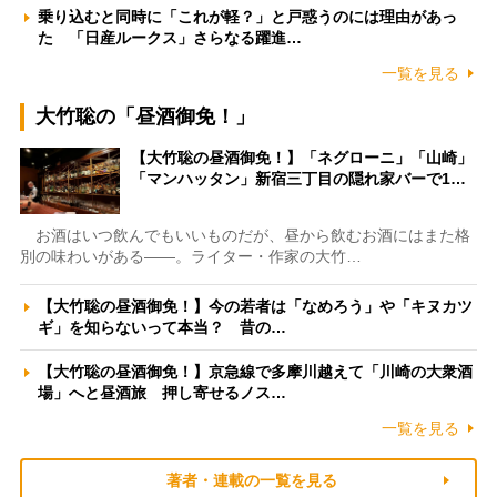
乗り込むと同時に「これが軽？」と戸惑うのには理由があっ
た 「日産ルークス」さらなる躍進…
一覧を見る
大竹聡の「昼酒御免！」
【大竹聡の昼酒御免！】「ネグローニ」「山崎」
「マンハッタン」新宿三丁目の隠れ家バーで1…
お酒はいつ飲んでもいいものだが、昼から飲むお酒にはまた格
別の味わいがある――。ライター・作家の大竹…
【大竹聡の昼酒御免！】今の若者は「なめろう」や「キヌカツ
ギ」を知らないって本当？ 昔の…
【大竹聡の昼酒御免！】京急線で多摩川越えて「川崎の大衆酒
場」へと昼酒旅 押し寄せるノス…
一覧を見る
著者・連載の一覧を見る