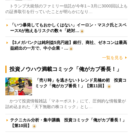
トランプ大統領のファミリー信託が今年1～3月に3000回以上も
の証券取引を行っていたことが明らかになり…
「いつ暴発してもおかしくはない」イーロン・マスク氏とスペ
ースXが抱えるリスクの数々「絶対…
【3メガバンクは純利益5兆円超】銀行、商社、ゼネコンは最高
益続出の一方で、中小企業・…
一覧を見る
投資ノウハウ満載コミック「俺がカブ番長！」
「売り時」を逃さないトレンド見極め術 投資コ
ミック「俺がカブ番長！」【第11回】
かつて投資情報雑誌「マネーポスト」にて、圧倒的な情報量が
詰め込まれた「天下無敵の株コミック」とし…
テクニカル分析・集中講義 投資コミック「俺がカブ番長！」
【第10回】