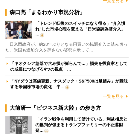
一覧を見る
森口亮「まるわかり市況分析」
「トレンド転換のスイッチになり得る」“介入慣
れ”した市場心理を変える「日米協調為替介入」
…
日米両政府が、約28年ぶりとなる円買いの協調介入に踏み切っ
た。米国も追加介入を辞さない姿勢を示して…
「キオクシア急落で含み損が膨らんで…」損失を投資家として
の成長につなげる4つの視点 …
「NYダウは高値更新、ナスダック・S&P500は足踏み」が意味
する米国株市場の変化 半…
一覧を見る
大前研一「ビジネス新大陸」の歩き方
「イラン戦争を利用して儲けている」利益相反と
の批判が強まるトランプファミリーの不正蓄財
疑…