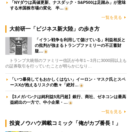
「NYダウは高値更新、ナスダック・S&P500は足踏み」が意味
する米国株市場の変化 半…
一覧を見る
大前研一「ビジネス新大陸」の歩き方
「イラン戦争を利用して儲けている」利益相反と
の批判が強まるトランプファミリーの不正蓄財
疑…
トランプ大統領のファミリー信託が今年1～3月に3000回以上も
の証券取引を行っていたことが明らかになり…
「いつ暴発してもおかしくはない」イーロン・マスク氏とスペ
ースXが抱えるリスクの数々「絶対…
【3メガバンクは純利益5兆円超】銀行、商社、ゼネコンは最高
益続出の一方で、中小企業・…
一覧を見る
投資ノウハウ満載コミック「俺がカブ番長！」