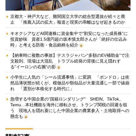
京都大・神戸大など、難関国立大学の総合型選抜が続々と廃
止 「推薦入試の拡大」報道と現実の乖離はなぜ起きるのか
キオクシアなどAI関連株に資金集中で“割安になった成長株”に
投資妙味 資産1.5億円超の坂本慎太郎さんが「絶好の仕込み
時」と考える防衛・食品銘柄を紹介
【納車時に複数の事故】テスラジャパン“多額のEV補助金”で注
文殺到、現場は大混乱 トラブル続発の背後に見え隠れす
る“イーロンの右腕”の影
小学生に人気の「シール流通事情」に変調 「ボンドロ」は依
然品薄状態が続くが、模倣品や類似品が大量流通し一部で値崩
れ 「選別が本格化する時代に」
急増する中国企業の“国籍ロンダリング” SHEIN、TikTok、
Temu…本社機能を海外に移転させ、トランプ関税の回避を狙
う 現地人を隠れ蓑にした中国企業の農業参入・土地取得への
懸念も