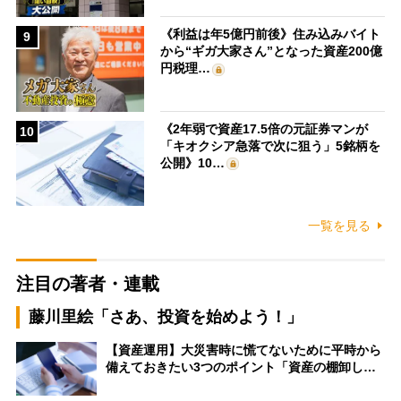
《利益は年5億円前後》住み込みバイト
9
から“ギガ大家さん”となった資産200億
円税理…
《2年弱で資産17.5倍の元証券マンが
10
「キオクシア急落で次に狙う」5銘柄を
公開》10…
一覧を見る
注目の著者・連載
藤川里絵「さあ、投資を始めよう！」
【資産運用】大災害時に慌てないために平時から
備えておきたい3つのポイント「資産の棚卸し…