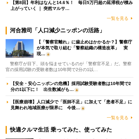
【第8回】年利はなんと14.6％！ 毎日5万円超の延滞税が積み
上がっていく ｜ 突然マルサ…
一覧を見る
河合雅司「人口減少ニッポンの活路」
【「警察官離れ」に歯止めはかかるか？】警察庁
が本気で取り組む「警察組織の構造改革」 実
現…
警察庁が目下、頭を悩ませているのが「警察官不足」だ。警察
官の採用試験の受験者数は10年間で2分の1以…
【安全・安心ニッポンの危機】採用試験受験者数は10年間で2
分の1以下に！ 出生数減がも…
【医療崩壊】人口減少で「医師不足」に加えて「患者不足」に
見舞われ地域医療が限界に 今後…
一覧を見る
快適クルマ生活 乗ってみた、使ってみた