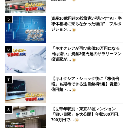
資産10億円超の投資家が明かす“AI・半
5
導体相場に乗らなかった理由” フルポ
ジション…
「キオクシアが再び株価10万円になる
6
日は遠い」資産3億円超のサラリーマン
投資家が…
【キオクシア・ショック後に「株価倍
7
増」も期待できる注目銘柄5選】資産3
億円超・…
【世帯年収別・東京23区マンション
8
「狙い目駅」を大公開】年収500万円、
700万円で…