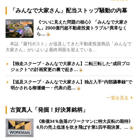
「みんなで大家さん」配当ストップ騒動の内幕
《ついに見えた問題の核心》「みんなで大家さ
ん」2000億円超不動産投資トラブル“異常なく
ら…
本誌『週刊ポスト』が追及してきた不動産投資商品「みんなで
大家さん」がいよいよ最終局面を迎えている…
【独走スクープ・みんなで大家さん】二転三転した“成田プロ
ジェクト”の計画変更の裏で起き…
【追及スクープ・みんなで大家さん】独占入手“内部議事録”で
明かされる柳瀬健一・代表の思…
一覧を見る
古賀真人「発掘！好決算銘柄」
《株価34％急落のワークマンに特大反転の期待》
6月の売上低迷を吹き飛ばす第1四半期決算、…