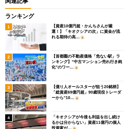
関連記事
ランキング
【資産10億円超・かんちさんが厳
1
選！】「キオクシアの次」に資金が流
れる期待の高…
【首都圏の不動産価格「危ない駅」ラ
2
ンキング】“中古マンション売れ行き鈍
化”のワー…
【億り人オールスターが狙う20銘柄】
3
「総資産69億円超」90歳現役トレーダ
ーから“10…
「キオクシアが今後も利益を出し続け
4
るかは分からない」資産11億円の個人
投資家が…