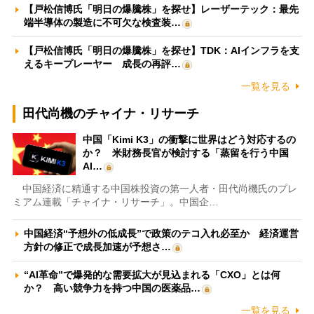
【戸松信博氏「明日の爆騰株」を探せ】レーザーテック：最先
端半導体の製造に不可欠な検査装…
【戸松信博氏「明日の爆騰株」を探せ】TDK：AIインフラを支
えるキープレーヤー 成長の再評…
一覧を見る
田代尚機のチャイナ・リサーチ
中国「Kimi K3」の衝撃に世界はどう対応するの
か？ 米財務長官が検討する「蒸留を行う中国
AI…
中国経済に精通する中国株投資の第一人者・田代尚機氏のプレ
ミアム連載「チャイナ・リサーチ」。中国企…
中国経済“予想外の低成長”で政策のテコ入れ必至か 経済運営
方針の修正で成長加速が予想さ…
“AI革命”で爆発的な需要拡大が見込まれる「CXO」とは何
か？ 高い競争力を持つ中国の医薬品…
一覧を見る