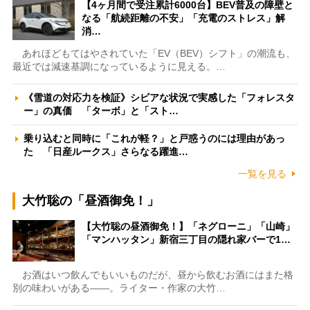
【4ヶ月間で受注累計6000台】BEV普及の障壁と
なる「航続距離の不安」「充電のストレス」解
消…
あれほどもてはやされていた「EV（BEV）シフト」の潮流も、
最近では減速基調になっているように見える。…
《雪道の対応力を検証》シビアな状況で実感した「フォレスタ
ー」の真価 「ターボ」と「スト…
乗り込むと同時に「これが軽？」と戸惑うのには理由があっ
た 「日産ルークス」さらなる躍進…
一覧を見る
大竹聡の「昼酒御免！」
【大竹聡の昼酒御免！】「ネグローニ」「山崎」
「マンハッタン」新宿三丁目の隠れ家バーで1…
お酒はいつ飲んでもいいものだが、昼から飲むお酒にはまた格
別の味わいがある――。ライター・作家の大竹…