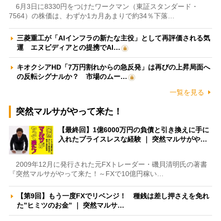
6月3日に8330円をつけたワークマン（東証スタンダード・
7564）の株価は、わずか1カ月あまりで約34％下落…
三菱重工が「AIインフラの新たな主役」として再評価される気
運 エヌビディアとの提携でAI…
キオクシアHD「7万円割れからの急反発」は再びの上昇局面へ
の反転シグナルか？ 市場のムー…
一覧を見る
突然マルサがやって来た！
【最終回】1億6000万円の負債と引き換えに手に
入れたプライスレスな経験 ｜ 突然マルサがや…
2009年12月に発行された元FXトレーダー・磯貝清明氏の著書
『突然マルサがやって来た！～FXで10億円稼い…
【第9回】もう一度FXでリベンジ！ 種銭は差し押さえを免れ
た”ヒミツのお金” ｜ 突然マルサ…