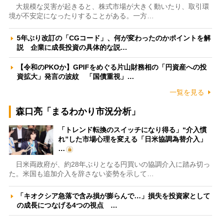
大規模な災害が起きると、株式市場が大きく動いたり、取引環
境が不安定になったりすることがある。一方…
5年ぶり改訂の「CGコード」、何が変わったのかポイントを解
説 企業に成長投資の具体的な説…
【令和のPKOか】GPIFをめぐる片山財務相の「円資産への投
資拡大」発言の波紋 「国債重視」…
一覧を見る
森口亮「まるわかり市況分析」
「トレンド転換のスイッチになり得る」“介入慣
れ”した市場心理を変える「日米協調為替介入」
…
日米両政府が、約28年ぶりとなる円買いの協調介入に踏み切っ
た。米国も追加介入を辞さない姿勢を示して…
「キオクシア急落で含み損が膨らんで…」損失を投資家として
の成長につなげる4つの視点 …