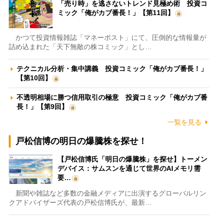
「売り時」を逃さないトレンド見極め術 投資コ
ミック「俺がカブ番長！」【第11回】
かつて投資情報雑誌「マネーポスト」にて、圧倒的な情報量が
詰め込まれた「天下無敵の株コミック」とし…
テクニカル分析・集中講義 投資コミック「俺がカブ番長！」
【第10回】
不透明相場に勝つ信用取引の極意 投資コミック「俺がカブ番
長！」【第9回】
一覧を見る
戸松信博の明日の爆騰株を探せ！
【戸松信博氏「明日の爆騰株」を探せ】トーメン
デバイス：サムスンを通じて世界のAIメモリ需
要…
新聞や雑誌など多数の金融メディアに出演するグローバルリン
クアドバイザーズ代表の戸松信博氏が、最新…