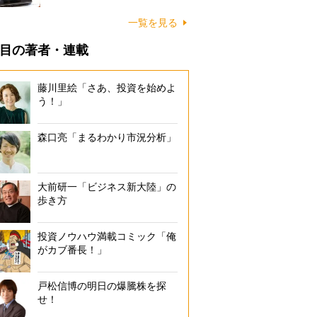
一覧を見る
目の著者・連載
藤川里絵「さあ、投資を始めよ
う！」
森口亮「まるわかり市況分析」
大前研一「ビジネス新大陸」の
歩き方
投資ノウハウ満載コミック「俺
がカブ番長！」
戸松信博の明日の爆騰株を探
せ！