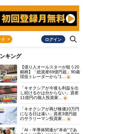
ンド
ログイン
ンキング
【億り人オールスターが狙う20
銘柄】「総資産69億円超」90歳
現役トレーダーから“1…
「キオクシアが今後も利益を出
し続けるかは分からない」資産
11億円の個人投資家…
「キオクシアが再び株価10万円
になる日は遠い」資産3億円超
のサラリーマン投資家…
「AI・半導体関連が“本命”であ