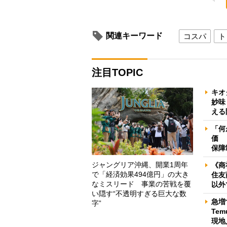
関連キーワード
コスパ
ト
注目TOPIC
キオ
妙味
える
「何
価 
保障
ジャングリア沖縄、開業1周年
《商
で「経済効果494億円」の大き
住友
なミスリード 事業の苦戦を覆
以外
い隠す“不透明すぎる巨大な数
急増
字”
Te
現地