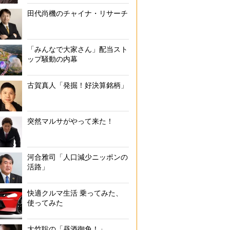
田代尚機のチャイナ・リサーチ
「みんなで大家さん」配当スト
ップ騒動の内幕
古賀真人「発掘！好決算銘柄」
突然マルサがやって来た！
河合雅司「人口減少ニッポンの
活路」
快適クルマ生活 乗ってみた、
使ってみた
大竹聡の「昼酒御免！」