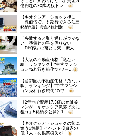
ることに変わりはない」資産20
億円超の90歳現役トレ…
【キオクシア・ショック後に
「株価倍増」も期待できる注目
銘柄5選】資産3億円超…
「失敗すると取り返しがつかな
い」葬儀社の手を借りない
「DIY葬」の落とし穴 素人
に…
【大阪の不動産価格「危ない
駅」ランキング】“中古マンシ
ョン売れ行き鈍化”のワー…
【首都圏の不動産価格「危ない
駅」ランキング】“中古マンシ
ョン売れ行き鈍化”のワ…
《2年弱で資産17.5倍の元証券
マンが「キオクシア急落で次に
狙う」5銘柄を公開》1…
【キオクシア・ショックの後に
狙う5銘柄】イベント投資家の
億り人・羽根英樹氏が…