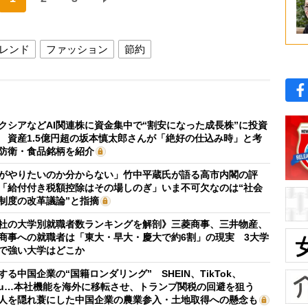
レンド
ファッション
節約
クシアなどAI関連株に資金集中で“割安になった成長株”に投資
 資産1.5億円超の坂本慎太郎さんが「絶好の仕込み時」と考
防衛・食品銘柄を紹介
がやりたいのか分からない」竹中平蔵氏が語る高市内閣の評
「給付付き税額控除はその場しのぎ」いま不可欠なのは“社会
制度の改革議論”と指摘
社の大学別就職者数ランキングを解剖》三菱商事、三井物産、
商事への就職者は「東大・早大・慶大で約6割」の現実 3大学
で強い大学はどこか
する中国企業の“国籍ロンダリング” SHEIN、TikTok、
mu…本社機能を海外に移転させ、トランプ関税の回避を狙う
人を隠れ蓑にした中国企業の農業参入・土地取得への懸念も