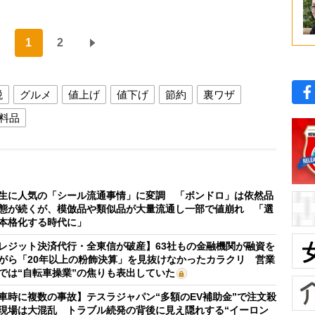
1
2
税
グルメ
値上げ
値下げ
節約
裏ワザ
料品
生に人気の「シール流通事情」に変調 「ボンドロ」は依然品
態が続くが、模倣品や類似品が大量流通し一部で値崩れ 「選
本格化する時代に」
レジット決済代行・全東信が破産】63社もの金融機関が融資を
がら「20年以上の粉飾決算」を見抜けなかったカラクリ 営業
では“自転車操業”の焦りも表出していた
車時に複数の事故】テスラジャパン“多額のEV補助金”で注文殺
現場は大混乱 トラブル続発の背後に見え隠れする“イーロン