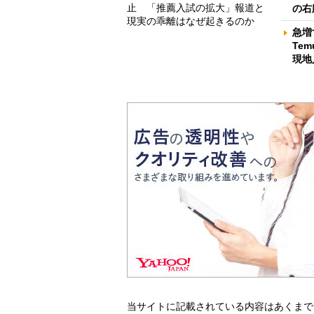
止 「推薦入試の拡大」報道と
の右
現実の乖離はなぜ起きるのか
急増
Te
現地
当サイトに記載されている内容はあくまで