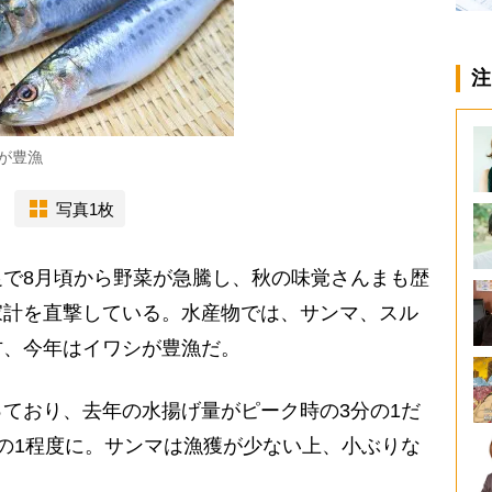
注
が豊漁
写真1枚
で8月頃から野菜が急騰し、秋の味覚さんまも歴
家計を直撃している。水産物では、サンマ、スル
方、今年はイワシが豊漁だ。
ており、去年の水揚げ量がピーク時の3分の1だ
の1程度に。サンマは漁獲が少ない上、小ぶりな