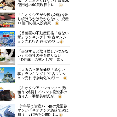
ることに変わりはない」資産20
億円超の90歳現役トレ…
「キオクシアが今後も利益を出
し続けるかは分からない」資産
11億円の個人投資家…
【首都圏の不動産価格「危ない
駅」ランキング】“中古マンシ
ョン売れ行き鈍化”のワ…
「失敗すると取り返しがつかな
い」葬儀社の手を借りない
「DIY葬」の落とし穴 素人
に…
【大阪の不動産価格「危ない
駅」ランキング】“中古マンシ
ョン売れ行き鈍化”のワー…
【キオクシア・ショックの後に
狙う5銘柄】イベント投資家の
億り人・羽根英樹氏が…
《2年弱で資産17.5倍の元証券
マンが「キオクシア急落で次に
狙う」5銘柄を公開》1…