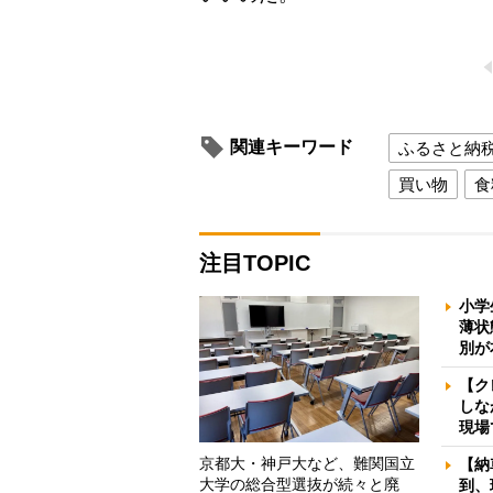
関連キーワード
ふるさと納
買い物
食
注目TOPIC
小学
薄状
別が
【ク
しな
現場
京都大・神戸大など、難関国立
【納
大学の総合型選抜が続々と廃
到、