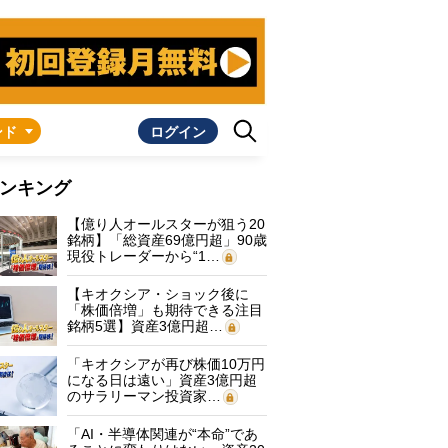
ンド
ログイン
ンキング
【億り人オールスターが狙う20
銘柄】「総資産69億円超」90歳
現役トレーダーから“1…
【キオクシア・ショック後に
「株価倍増」も期待できる注目
銘柄5選】資産3億円超…
「キオクシアが再び株価10万円
になる日は遠い」資産3億円超
のサラリーマン投資家…
「AI・半導体関連が“本命”であ