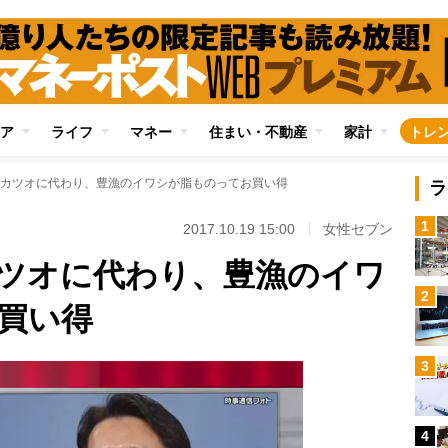
ア
ライフ
マネー
住まい・不動産
家計
トレ
カツオに代わり、豊漁のイワシが脂ものってお買い得
ラ
1
2017.10.19 15:00
女性セブン
ツオに代わり、豊漁のイワ
2
買い得
3
4