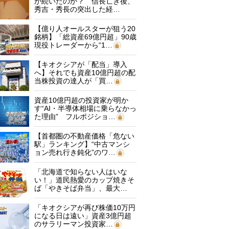
が続いたのか？ 信長亡き後、
秀吉・秀長の突出した経…
【億り人オールスターが狙う20
銘柄】「総資産69億円超」90歳
現役トレーダーから“1…
【キオクシアが「配当」導入
へ】それでも資産10億円超の配
当株投資の達人が「買…
資産10億円超の投資家が明か
す“AI・半導体相場に乗らなかっ
た理由” フルポジショ…
【首都圏の不動産価格「危ない
駅」ランキング】“中古マンシ
ョン売れ行き鈍化”のワ…
「北海道で知らない人はいな
い！」道民熱愛のカップ焼きそ
ば「やきそば弁当」、最大…
「キオクシアが再び株価10万円
になる日は遠い」資産3億円超
のサラリーマン投資家…