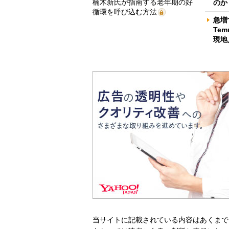
楠木新氏が指南する老年期の好
のか
循環を呼び込む方法
急増
Te
現地
当サイトに記載されている内容はあくまで