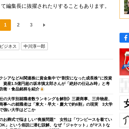
して編集長に抜擢されたりすることもあります。
1
2
3
ビジネス
中川淳一郎
クシアなどAI関連株に資金集中で“割安になった成長株”に投資
 資産1.5億円超の坂本慎太郎さんが「絶好の仕込み時」と考
防衛・食品銘柄を紹介
社の大学別就職者数ランキングを解剖》三菱商事、三井物産、
商事への就職者は「東大・早大・慶大で約6割」の現実 3大学
で強い大学はどこか
のお葬式で悩ましい“喪服問題” 女性は「ワンピースを着てい
OK」という俗説に潜む誤解、なぜ「ジャケット」がマストな