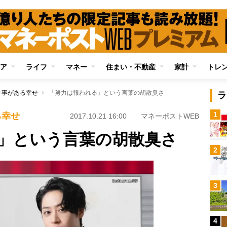
ア
ライフ
マネー
住まい・不動産
家計
トレ
仕事がある幸せ
「努力は報われる」という言葉の胡散臭さ
ラ
1
る幸せ
2017.10.21 16:00
マネーポストWEB
」という言葉の胡散臭さ
2
3
4