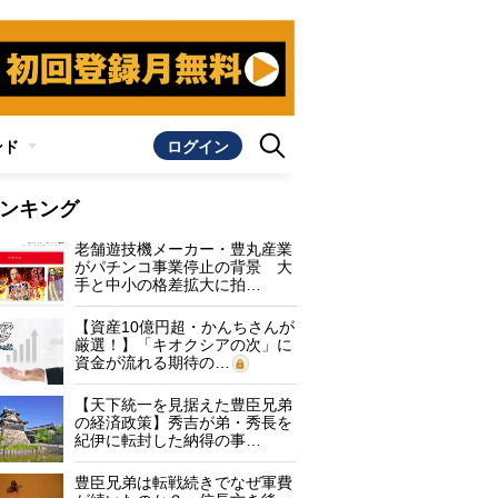
ンド
ログイン
ンキング
老舗遊技機メーカー・豊丸産業
がパチンコ事業停止の背景 大
手と中小の格差拡大に拍…
【資産10億円超・かんちさんが
厳選！】「キオクシアの次」に
資金が流れる期待の…
【天下統一を見据えた豊臣兄弟
の経済政策】秀吉が弟・秀長を
紀伊に転封した納得の事…
豊臣兄弟は転戦続きでなぜ軍費