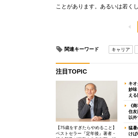
ことがあります。あるいは若く
関連キーワード
キャリア
注目TOPIC
キオ
妙味
える
《商
住友
以外
【75歳をすぎたらやめること】
猛暑
ベストセラー『定年後』著者・
けば