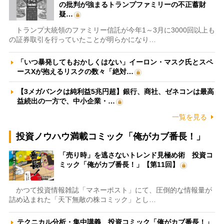
の批判が強まるトランプファミリーの不正蓄財
疑…
トランプ大統領のファミリー信託が今年1～3月に3000回以上も
の証券取引を行っていたことが明らかになり…
「いつ暴発してもおかしくはない」イーロン・マスク氏とスペ
ースXが抱えるリスクの数々「絶対…
【3メガバンクは純利益5兆円超】銀行、商社、ゼネコンは最高
益続出の一方で、中小企業・…
一覧を見る
投資ノウハウ満載コミック「俺がカブ番長！」
「売り時」を逃さないトレンド見極め術 投資コ
ミック「俺がカブ番長！」【第11回】
かつて投資情報雑誌「マネーポスト」にて、圧倒的な情報量が
詰め込まれた「天下無敵の株コミック」とし…
テクニカル分析・集中講義 投資コミック「俺がカブ番長！」