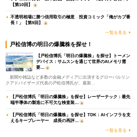
【第10回】
不透明相場に勝つ信用取引の極意 投資コミック「俺がカブ番
長！」【第9回】
一覧を見る
戸松信博の明日の爆騰株を探せ！
【戸松信博氏「明日の爆騰株」を探せ】トーメン
デバイス：サムスンを通じて世界のAIメモリ需
要…
新聞や雑誌など多数の金融メディアに出演するグローバルリン
クアドバイザーズ代表の戸松信博氏が、最新…
【戸松信博氏「明日の爆騰株」を探せ】レーザーテック：最先
端半導体の製造に不可欠な検査装…
【戸松信博氏「明日の爆騰株」を探せ】TDK：AIインフラを支
えるキープレーヤー 成長の再評…
一覧を見る