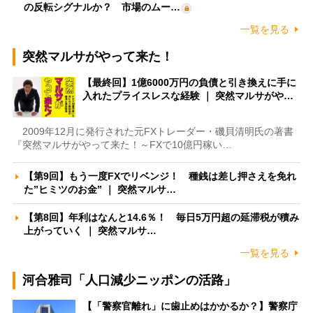
の反転シグナルか？ 市場のムー…
一覧を見る
突然マルサがやって来た！
【最終回】1億6000万円の負債と引き換えに手に
入れたプライスレスな経験 ｜ 突然マルサがや…
2009年12月に発行された元FXトレーダー・磯貝清明氏の著書
『突然マルサがやって来た！～FXで10億円稼い…
【第9回】もう一度FXでリベンジ！ 種銭は差し押さえを免れ
た”ヒミツのお金” ｜ 突然マルサ…
【第8回】年利はなんと14.6％！ 毎日5万円超の延滞税が積み
上がっていく ｜ 突然マルサ…
一覧を見る
河合雅司「人口減少ニッポンの活路」
【「警察官離れ」に歯止めはかかるか？】警察庁