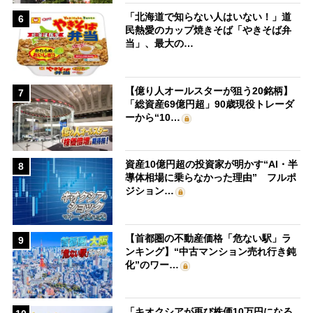
「北海道で知らない人はいない！」道
6
民熱愛のカップ焼きそば「やきそば弁
当」、最大の…
【億り人オールスターが狙う20銘柄】
7
「総資産69億円超」90歳現役トレーダ
ーから“10…
資産10億円超の投資家が明かす“AI・半
8
導体相場に乗らなかった理由” フルポ
ジション…
【首都圏の不動産価格「危ない駅」ラ
9
ンキング】“中古マンション売れ行き鈍
化”のワー…
「キオクシアが再び株価10万円になる