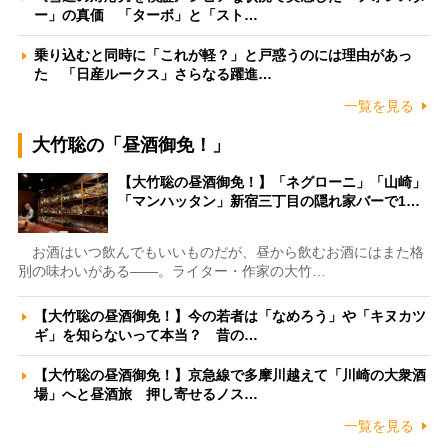
ー」の真価 「ターボ」と「スト…
乗り込むと同時に「これが軽？」と戸惑うのには理由があっ
た 「日産ルークス」さらなる躍進…
一覧を見る
大竹聡の「昼酒御免！」
【大竹聡の昼酒御免！】「ネグローニ」「山崎」
「マンハッタン」新宿三丁目の隠れ家バーで1…
お酒はいつ飲んでもいいものだが、昼から飲むお酒にはまた格
別の味わいがある――。ライター・作家の大竹…
【大竹聡の昼酒御免！】今の若者は「なめろう」や「キヌカツ
ギ」を知らないって本当？ 昔の…
【大竹聡の昼酒御免！】京急線で多摩川越えて「川崎の大衆酒
場」へと昼酒旅 押し寄せるノス…
一覧を見る