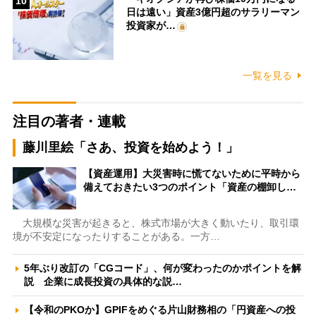
10
日は遠い」資産3億円超のサラリーマン
投資家が…
一覧を見る
注目の著者・連載
藤川里絵「さあ、投資を始めよう！」
【資産運用】大災害時に慌てないために平時から
備えておきたい3つのポイント「資産の棚卸し…
大規模な災害が起きると、株式市場が大きく動いたり、取引環
境が不安定になったりすることがある。一方…
5年ぶり改訂の「CGコード」、何が変わったのかポイントを解
説 企業に成長投資の具体的な説…
【令和のPKOか】GPIFをめぐる片山財務相の「円資産への投