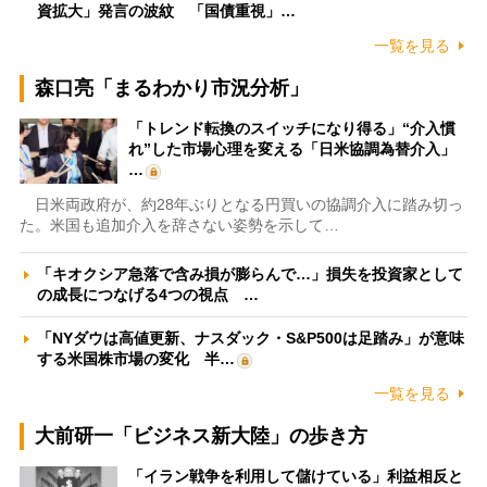
資拡大」発言の波紋 「国債重視」…
一覧を見る
森口亮「まるわかり市況分析」
「トレンド転換のスイッチになり得る」“介入慣
れ”した市場心理を変える「日米協調為替介入」
…
日米両政府が、約28年ぶりとなる円買いの協調介入に踏み切っ
た。米国も追加介入を辞さない姿勢を示して…
「キオクシア急落で含み損が膨らんで…」損失を投資家として
の成長につなげる4つの視点 …
「NYダウは高値更新、ナスダック・S&P500は足踏み」が意味
する米国株市場の変化 半…
一覧を見る
大前研一「ビジネス新大陸」の歩き方
「イラン戦争を利用して儲けている」利益相反と