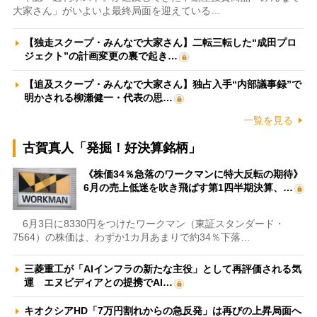
大家さん」がいよいよ最終局面を迎えている…
【独走スクープ・みんなで大家さん】二転三転した“成田プロ
ジェクト”の計画変更の裏で起き…
【追及スクープ・みんなで大家さん】独占入手“内部議事録”で
明かされる柳瀬健一・代表の思…
一覧を見る
古賀真人「発掘！好決算銘柄」
《株価34％急落のワークマンに特大反転の期待》
6月の売上低迷を吹き飛ばす第1四半期決算、…
6月3日に8330円をつけたワークマン（東証スタンダード・
7564）の株価は、わずか1カ月あまりで約34％下落…
三菱重工が「AIインフラの新たな主役」として再評価される気
運 エヌビディアとの提携でAI…
キオクシアHD「7万円割れからの急反発」は再びの上昇局面へ