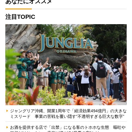
あなたにオススメ
注目TOPIC
ジャングリア沖縄、開業1周年で「経済効果494億円」の大きな
ミスリード 事業の苦戦を覆い隠す“不透明すぎる巨大な数字”
お酒を提供する店で「出禁」になる客のトホホな生態 嘔吐や