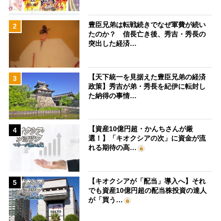
豊臣兄弟は転戦続きでなぜ軍費が続い
2
たのか？ 信長亡き後、秀吉・秀長の
突出した経済…
【天下統一を見据えた豊臣兄弟の経済
3
政策】秀吉が弟・秀長を紀伊に転封し
た納得の事情…
【資産10億円超・かんちさんが厳
4
選！】「キオクシアの次」に資金が流
れる期待の高…
【キオクシアが「配当」導入へ】それ
5
でも資産10億円超の配当株投資の達人
が「買う…