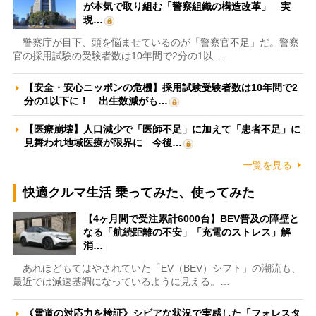
が本気で取り組む「警察組織の構造改革」 実
現…
警察庁が目下、頭を悩ませているのが「警察官不足」だ。警察
官の採用試験の受験者数は10年間で2分の1以…
【安全・安心ニッポンの危機】採用試験受験者数は10年間で2
分の1以下に！ 出生数減がも…
【医療崩壊】人口減少で「医師不足」に加えて「患者不足」に
見舞われ地域医療が限界に 今後…
一覧を見る
快適クルマ生活 乗ってみた、使ってみた
【4ヶ月間で受注累計6000台】BEV普及の障壁と
なる「航続距離の不安」「充電のストレス」解
消…
あれほどもてはやされていた「EV（BEV）シフト」の潮流も、
最近では減速基調になっているように見える。…
《雪道の対応力を検証》シビアな状況で実感した「フォレスタ