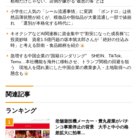
粗相だけじゃない、店側が嫌がる“最悪の客”とは
小学生に人気の「シール流通事情」に変調 「ボンドロ」は依
然品薄状態が続くが、模倣品や類似品が大量流通し一部で値崩
れ 「選別が本格化する時代に」
キオクシアなどAI関連株に資金集中で“割安になった成長株”に
投資妙味 資産1.5億円超の坂本慎太郎さんが「絶好の仕込み
時」と考える防衛・食品銘柄を紹介
急増する中国企業の“国籍ロンダリング” SHEIN、TikTok、
Temu…本社機能を海外に移転させ、トランプ関税の回避を狙
う 現地人を隠れ蓑にした中国企業の農業参入・土地取得への
懸念も
関連記事
ランキング
老舗遊技機メーカー・豊丸産業がパチ
1
ンコ事業停止の背景 大手と中小の格
差拡大に拍車…