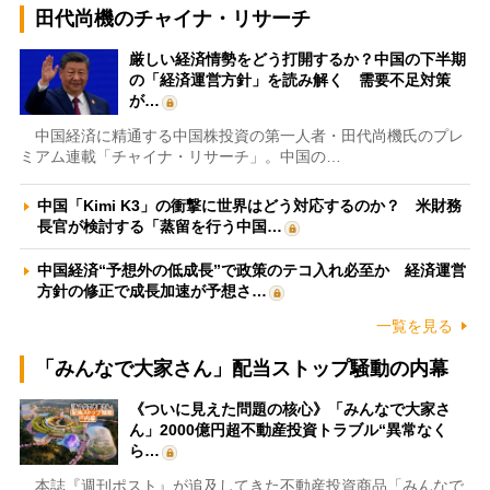
田代尚機のチャイナ・リサーチ
厳しい経済情勢をどう打開するか？中国の下半期
の「経済運営方針」を読み解く 需要不足対策
が…
中国経済に精通する中国株投資の第一人者・田代尚機氏のプレ
ミアム連載「チャイナ・リサーチ」。中国の…
中国「Kimi K3」の衝撃に世界はどう対応するのか？ 米財務
長官が検討する「蒸留を行う中国…
中国経済“予想外の低成長”で政策のテコ入れ必至か 経済運営
方針の修正で成長加速が予想さ…
一覧を見る
「みんなで大家さん」配当ストップ騒動の内幕
《ついに見えた問題の核心》「みんなで大家さ
ん」2000億円超不動産投資トラブル“異常なく
ら…
本誌『週刊ポスト』が追及してきた不動産投資商品「みんなで