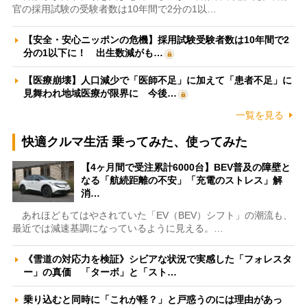
官の採用試験の受験者数は10年間で2分の1以…
【安全・安心ニッポンの危機】採用試験受験者数は10年間で2
分の1以下に！ 出生数減がも…
【医療崩壊】人口減少で「医師不足」に加えて「患者不足」に
見舞われ地域医療が限界に 今後…
一覧を見る
快適クルマ生活 乗ってみた、使ってみた
【4ヶ月間で受注累計6000台】BEV普及の障壁と
なる「航続距離の不安」「充電のストレス」解
消…
あれほどもてはやされていた「EV（BEV）シフト」の潮流も、
最近では減速基調になっているように見える。…
《雪道の対応力を検証》シビアな状況で実感した「フォレスタ
ー」の真価 「ターボ」と「スト…
乗り込むと同時に「これが軽？」と戸惑うのには理由があっ