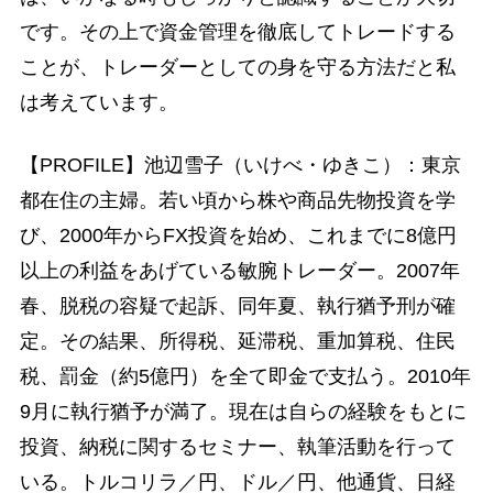
です。その上で資金管理を徹底してトレードする
ことが、トレーダーとしての身を守る方法だと私
は考えています。
【PROFILE】池辺雪子（いけべ・ゆきこ）：東京
都在住の主婦。若い頃から株や商品先物投資を学
び、2000年からFX投資を始め、これまでに8億円
以上の利益をあげている敏腕トレーダー。2007年
春、脱税の容疑で起訴、同年夏、執行猶予刑が確
定。その結果、所得税、延滞税、重加算税、住民
税、罰金（約5億円）を全て即金で支払う。2010年
9月に執行猶予が満了。現在は自らの経験をもとに
投資、納税に関するセミナー、執筆活動を行って
いる。トルコリラ／円、ドル／円、他通貨、日経