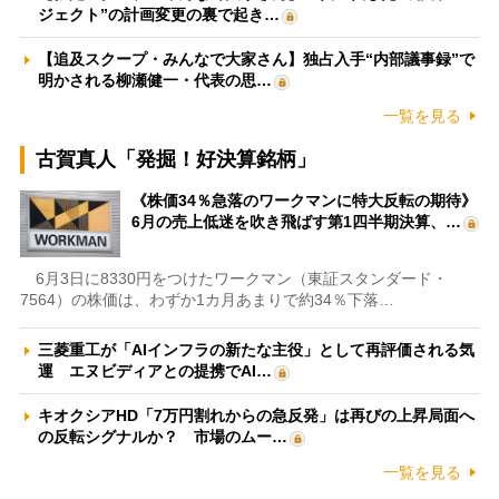
ジェクト”の計画変更の裏で起き…
【追及スクープ・みんなで大家さん】独占入手“内部議事録”で
明かされる柳瀬健一・代表の思…
一覧を見る
古賀真人「発掘！好決算銘柄」
《株価34％急落のワークマンに特大反転の期待》
6月の売上低迷を吹き飛ばす第1四半期決算、…
6月3日に8330円をつけたワークマン（東証スタンダード・
7564）の株価は、わずか1カ月あまりで約34％下落…
三菱重工が「AIインフラの新たな主役」として再評価される気
運 エヌビディアとの提携でAI…
キオクシアHD「7万円割れからの急反発」は再びの上昇局面へ
の反転シグナルか？ 市場のムー…
一覧を見る