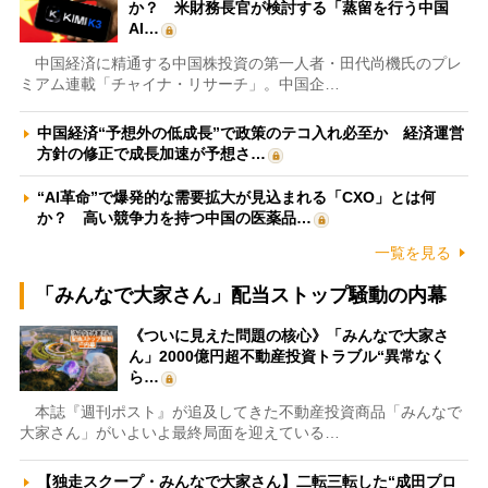
か？ 米財務長官が検討する「蒸留を行う中国
AI…
中国経済に精通する中国株投資の第一人者・田代尚機氏のプレ
ミアム連載「チャイナ・リサーチ」。中国企…
中国経済“予想外の低成長”で政策のテコ入れ必至か 経済運営
方針の修正で成長加速が予想さ…
“AI革命”で爆発的な需要拡大が見込まれる「CXO」とは何
か？ 高い競争力を持つ中国の医薬品…
一覧を見る
「みんなで大家さん」配当ストップ騒動の内幕
《ついに見えた問題の核心》「みんなで大家さ
ん」2000億円超不動産投資トラブル“異常なく
ら…
本誌『週刊ポスト』が追及してきた不動産投資商品「みんなで
大家さん」がいよいよ最終局面を迎えている…
【独走スクープ・みんなで大家さん】二転三転した“成田プロ