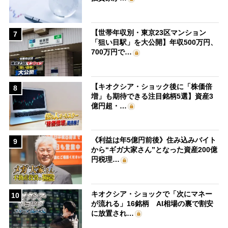
【世帯年収別・東京23区マンション
7
「狙い目駅」を大公開】年収500万円、
700万円で…
【キオクシア・ショック後に「株価倍
8
増」も期待できる注目銘柄5選】資産3
億円超・…
《利益は年5億円前後》住み込みバイト
9
から“ギガ大家さん”となった資産200億
円税理…
キオクシア・ショックで「次にマネー
10
が流れる」16銘柄 AI相場の裏で割安
に放置され…