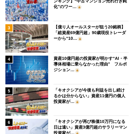
ンキング】“中古マンション売れ行き鈍
化”のワー…
【億り人オールスターが狙う20銘柄】
3
「総資産69億円超」90歳現役トレーダ
ーから“10…
資産10億円超の投資家が明かす“AI・半
4
導体相場に乗らなかった理由” フルポ
ジション…
「キオクシアが今後も利益を出し続け
5
るかは分からない」資産11億円の個人
投資家が…
「キオクシアが再び株価10万円になる
6
日は遠い」資産3億円超のサラリーマン
投資家が…