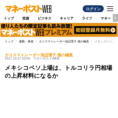
ログイン
トップ
投資
ビジネス
キャリア
ライフ
マネー
トップ
連載・著者
カリスマトレーダー池辺雪子 億の極意
メキシコペソ上場
カリスマトレーダー池辺雪子 億の極意
2017.10.27 20:00
マネーポストWEB
メキシコペソ上場は、トルコリラ円相場
の上昇材料になるか
Loaded
:
100.00%
/
Unmute