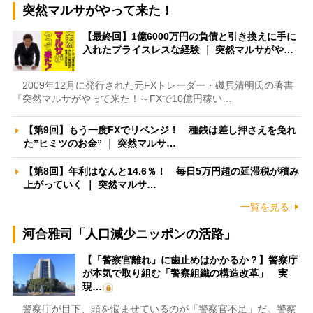
突然マルサがやって来た！
【最終回】1億6000万円の負債と引き換えに手に
入れたプライスレスな経験 ｜ 突然マルサがや…
2009年12月に発行された元FXトレーダー・磯貝清明氏の著書
『突然マルサがやって来た！～FXで10億円稼い…
【第9回】もう一度FXでリベンジ！ 種銭は差し押さえを免れ
た”ヒミツのお金” ｜ 突然マルサ…
【第8回】年利はなんと14.6％！ 毎日5万円超の延滞税が積み
上がっていく ｜ 突然マルサ…
一覧を見る
河合雅司「人口減少ニッポンの活路」
【「警察官離れ」に歯止めはかかるか？】警察庁
が本気で取り組む「警察組織の構造改革」 実
現…
警察庁が目下、頭を悩ませているのが「警察官不足」だ。警察