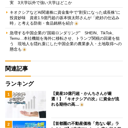
実 3大学以外で強い大学はどこか
キオクシアなどAI関連株に資金集中で“割安になった成長株”に
投資妙味 資産1.5億円超の坂本慎太郎さんが「絶好の仕込み
時」と考える防衛・食品銘柄を紹介
急増する中国企業の“国籍ロンダリング” SHEIN、TikTok、
Temu…本社機能を海外に移転させ、トランプ関税の回避を狙
う 現地人を隠れ蓑にした中国企業の農業参入・土地取得への
懸念も
関連記事
ランキング
【資産10億円超・かんちさんが厳
1
選！】「キオクシアの次」に資金が流
れる期待の高…
【首都圏の不動産価格「危ない駅」ラ
2