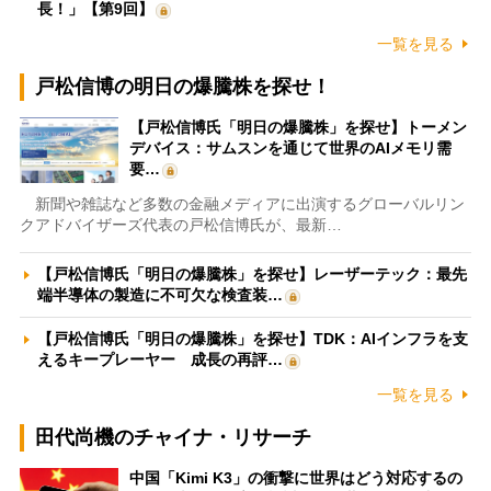
長！」【第9回】
一覧を見る
戸松信博の明日の爆騰株を探せ！
【戸松信博氏「明日の爆騰株」を探せ】トーメン
デバイス：サムスンを通じて世界のAIメモリ需
要…
新聞や雑誌など多数の金融メディアに出演するグローバルリン
クアドバイザーズ代表の戸松信博氏が、最新…
【戸松信博氏「明日の爆騰株」を探せ】レーザーテック：最先
端半導体の製造に不可欠な検査装…
【戸松信博氏「明日の爆騰株」を探せ】TDK：AIインフラを支
えるキープレーヤー 成長の再評…
一覧を見る
田代尚機のチャイナ・リサーチ
中国「Kimi K3」の衝撃に世界はどう対応するの