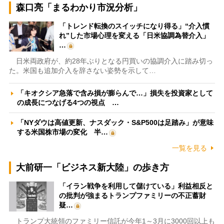
森口亮「まるわかり市況分析」
「トレンド転換のスイッチになり得る」“介入慣
れ”した市場心理を変える「日米協調為替介入」
…
日米両政府が、約28年ぶりとなる円買いの協調介入に踏み切っ
た。米国も追加介入を辞さない姿勢を示して…
「キオクシア急落で含み損が膨らんで…」損失を投資家として
の成長につなげる4つの視点 …
「NYダウは高値更新、ナスダック・S&P500は足踏み」が意味
する米国株市場の変化 半…
一覧を見る
大前研一「ビジネス新大陸」の歩き方
「イラン戦争を利用して儲けている」利益相反と
の批判が強まるトランプファミリーの不正蓄財
疑…
トランプ大統領のファミリー信託が今年1～3月に3000回以上も