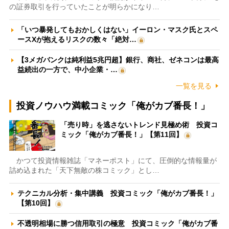
の証券取引を行っていたことが明らかになり…
「いつ暴発してもおかしくはない」イーロン・マスク氏とスペ
ースXが抱えるリスクの数々「絶対…
【3メガバンクは純利益5兆円超】銀行、商社、ゼネコンは最高
益続出の一方で、中小企業・…
一覧を見る
投資ノウハウ満載コミック「俺がカブ番長！」
「売り時」を逃さないトレンド見極め術 投資コ
ミック「俺がカブ番長！」【第11回】
かつて投資情報雑誌「マネーポスト」にて、圧倒的な情報量が
詰め込まれた「天下無敵の株コミック」とし…
テクニカル分析・集中講義 投資コミック「俺がカブ番長！」
【第10回】
不透明相場に勝つ信用取引の極意 投資コミック「俺がカブ番