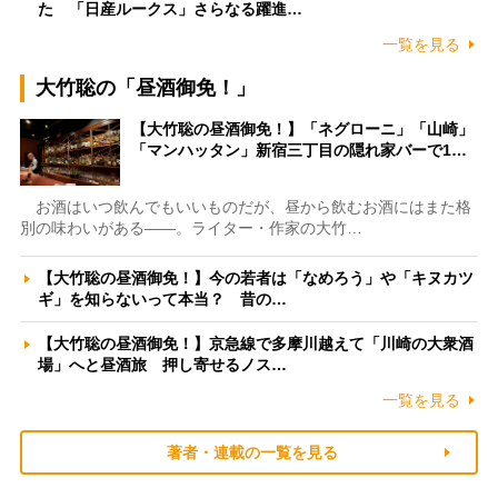
た 「日産ルークス」さらなる躍進…
一覧を見る
大竹聡の「昼酒御免！」
【大竹聡の昼酒御免！】「ネグローニ」「山崎」
「マンハッタン」新宿三丁目の隠れ家バーで1…
お酒はいつ飲んでもいいものだが、昼から飲むお酒にはまた格
別の味わいがある――。ライター・作家の大竹…
【大竹聡の昼酒御免！】今の若者は「なめろう」や「キヌカツ
ギ」を知らないって本当？ 昔の…
【大竹聡の昼酒御免！】京急線で多摩川越えて「川崎の大衆酒
場」へと昼酒旅 押し寄せるノス…
一覧を見る
著者・連載の一覧を見る